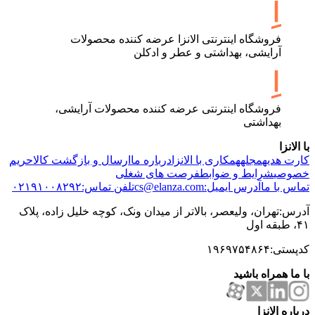
فروشگاه اینترنتی الانزا عرضه کننده محصولات
آرایشی، بهداشتی و عطر و ادکلن
فروشگاه اینترنتی عرضه کننده محصولات آرایشی،
بهداشتی
با الانزا
کارت هدیه
مجله
همکاری با الانزا
درباره ما
ارسال و بازگشت کالا
حریم
خصوصی
شرایط و ضوابط
فرصت های شغلی
تماس با ما
آدرس ایمیل:cs@elanza.com
تلفن تماس:۰۲۱۹۱۰۰۸۲۹۲
آدرس:تهران، ولیعصر، بالاتر از میدان ونک، کوچه خلیل زاده، پلاک
۴۱، طبقه اول
کدپستی:۱۹۶۹۷۵۴۸۶۴
با ما همراه باشید
درباره الانزا