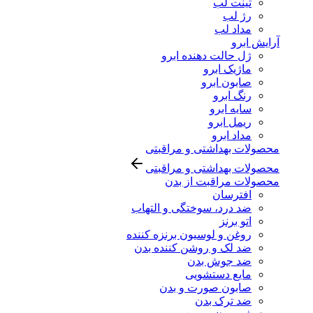
تینت لب
رژ لب
مداد لب
آرایش ابرو
ژل حالت دهنده ابرو
ماژیک ابرو
صابون ابرو
رنگ ابرو
سایه ابرو
ریمل ابرو
مداد ابرو
محصولات بهداشتی و مراقبتی
محصولات بهداشتی و مراقبتی
محصولات مراقبت از بدن
افترسان
ضد درد، سوختگی و التهاب
اتو برنز
روغن و لوسیون برنزه کننده
ضد لک و روشن کننده بدن
ضد جوش بدن
مایع دستشویی
صابون صورت و بدن
ضد ترک بدن