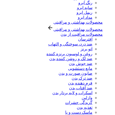
رنگ ابرو
سایه ابرو
ریمل ابرو
مداد ابرو
محصولات بهداشتی و مراقبتی
محصولات بهداشتی و مراقبتی
محصولات مراقبت از بدن
افترسان
ضد درد، سوختگی و التهاب
اتو برنز
روغن و لوسیون برنزه کننده
ضد لک و روشن کننده بدن
ضد جوش بدن
مایع دستشویی
صابون صورت و بدن
ضد ترک بدن
فرم دهنده بدن
ضد آفتاب بدن
اسکراب و لایه بردار بدن
وازلین
گزیدگی حشرات
تغذیه بدن
ماسک دست و پا