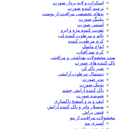
اسکراب و لایه بردار صورت
ترمیم کننده صورت
پدهای تخصصی مراقبت از پوست
پیلینگ صورت
اسنس صورت
تقویت کننده مژه و ابرو
بالم و مرطوب کننده لب
کرم مرطوب کننده
انواع ماسک
کرم ضد آفتاب
ست محصولات بهداشتی و مراقبتی
پاک کننده های صورت
شیر پاک کن
دستمال مرطوب آرایشی
تونر صورت
تونیک صورت
پاک کننده آرایش چشم
شوینده صورت
لیف و پد و اسفنج پاکسازی
میسلار واتر و پاک کننده آرایش
فیس براش
محصولات مراقبت از مو
اسپری مو
سرم و روغن مو