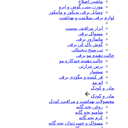
ماشین اصلاح
موزن بینی، گوش و ابرو
وسایل برقی پدیکور و مانیکور
لوازم برقی سلامت و بهداشت
ابزار مراقبتی پوست
مسواک برقی
ماساژور برقی
گوش پاک کن برقی
تب سنج دیجیتالی
حالت دهنده مو برقی
حالت دهنده چندکاره مو
برس حرارتی
سشوار
فر کننده و بیگودی برقی
اتو مو
مادر و کودک
مادر و کودک
محصولات بهداشت و مراقبت کودک
روغن بچه گانه
شامپو بچه گانه
کرم بچه گانه
مسواک و خمیردندان بچه گانه