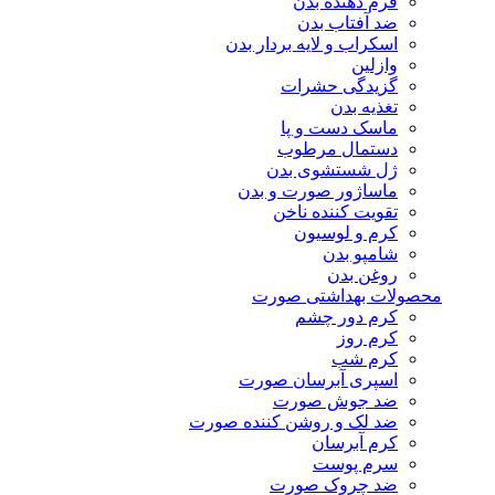
فرم دهنده بدن
ضد آفتاب بدن
اسکراب و لایه بردار بدن
وازلین
گزیدگی حشرات
تغذیه بدن
ماسک دست و پا
دستمال مرطوب
ژل شستشوی بدن
ماساژور صورت و بدن
تقویت کننده ناخن
کرم و لوسیون
شامپو بدن
روغن بدن
محصولات بهداشتی صورت
کرم دور چشم
کرم روز
کرم شب
اسپری آبرسان صورت
ضد جوش صورت
ضد لک و روشن کننده صورت
کرم آبرسان
سرم پوست
ضد چروک صورت