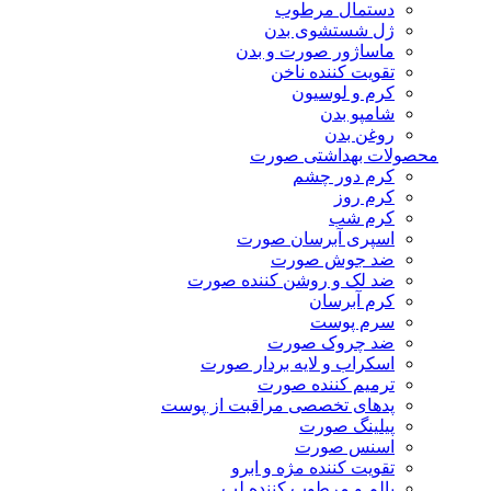
دستمال مرطوب
ژل شستشوی بدن
ماساژور صورت و بدن
تقویت کننده ناخن
کرم و لوسیون
شامپو بدن
روغن بدن
محصولات بهداشتی صورت
کرم دور چشم
کرم روز
کرم شب
اسپری آبرسان صورت
ضد جوش صورت
ضد لک و روشن کننده صورت
کرم آبرسان
سرم پوست
ضد چروک صورت
اسکراب و لایه بردار صورت
ترمیم کننده صورت
پدهای تخصصی مراقبت از پوست
پیلینگ صورت
اسنس صورت
تقویت کننده مژه و ابرو
بالم و مرطوب کننده لب