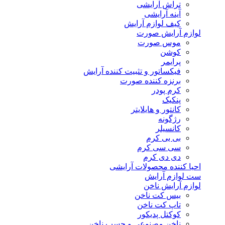
تراش آرایشی
آینه آرایشی
کیف لوازم آرایش
لوازم آرایش صورت
موس صورت
کوشن
پرایمر
فیکساتور و تثبیت کننده آرایش
برنزه کننده صورت
کرم پودر
پنکیک
کانتور و هایلایتر
رژگونه
کانسیلر
بی بی کرم
سی سی کرم
دی دی کرم
احیا کننده محصولات آرایشی
ست لوازم آرایش
لوازم آرایش ناخن
بیس کت ناخن
تاپ کت ناخن
کوکتل پدیکور
ناخن مصنوعی و چسب ناخن