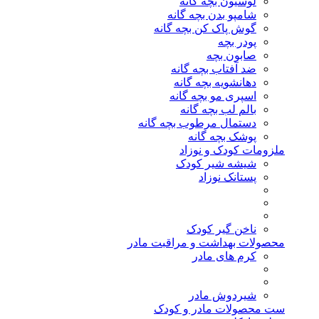
لوسیون بچه گانه
شامپو بدن بچه گانه
گوش پاک کن بچه گانه
پودر بچه
صابون بچه
ضد آفتاب بچه گانه
دهانشویه بچه گانه
اسپری مو بچه گانه
بالم لب بچه گانه
دستمال مرطوب بچه گانه
پوشک بچه گانه
ملزومات کودک و نوزاد
شیشه شیر کودک
پستانک نوزاد
ناخن گیر کودک
محصولات بهداشت و مراقبت مادر
کرم های مادر
شیردوش مادر
ست محصولات مادر و کودک