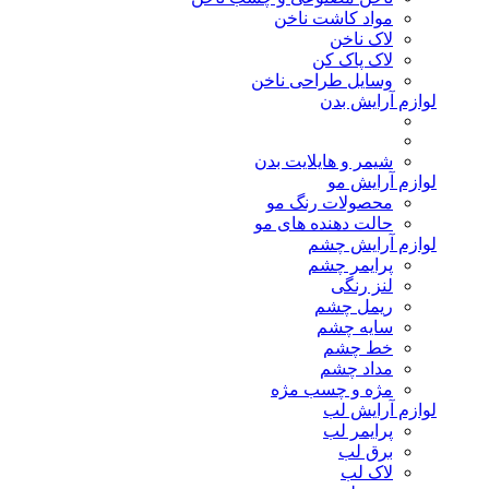
مواد کاشت ناخن
لاک ناخن
لاک پاک کن
وسایل طراحی ناخن
لوازم آرایش بدن
شیمر و هایلایت بدن
لوازم آرایش مو
محصولات رنگ مو
حالت دهنده های مو
لوازم آرایش چشم
پرایمر چشم
لنز رنگی
ریمل چشم
سایه چشم
خط چشم
مداد چشم
مژه و چسب مژه
لوازم آرایش لب
پرایمر لب
برق لب
لاک لب