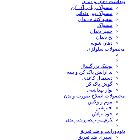
بهداشت دهان و دندان
مسواک زبان پاک کن
مسواک بین دندانی
سفید کننده دندان
مسواک
خمیر دندان
نخ دندان
دهان شویه
محصولات سلولزی
پوشک بزرگسال
پد آرایش پاک کن و پنبه
دستمال کاغذی
گوش پاک کن
نوار بهداشتی
محصولات اصلاح صورت و بدن
موم و وکس
افترشیو
خود تراش
کرم موبر صورت و بدن
دئودورانت و ضد تعریق
اسپری ضد تعریق