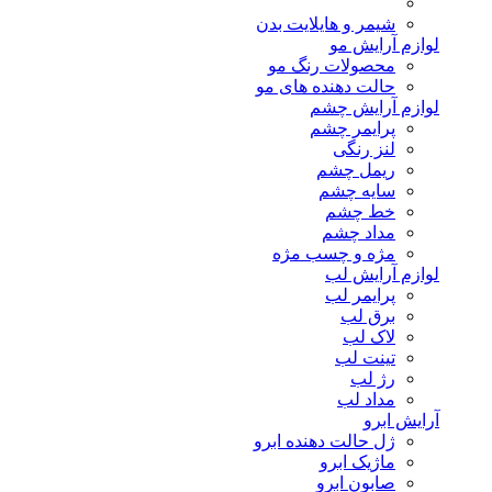
شیمر و هایلایت بدن
لوازم آرایش مو
محصولات رنگ مو
حالت دهنده های مو
لوازم آرایش چشم
پرایمر چشم
لنز رنگی
ریمل چشم
سایه چشم
خط چشم
مداد چشم
مژه و چسب مژه
لوازم آرایش لب
پرایمر لب
برق لب
لاک لب
تینت لب
رژ لب
مداد لب
آرایش ابرو
ژل حالت دهنده ابرو
ماژیک ابرو
صابون ابرو