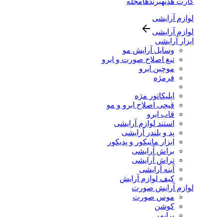
کارت هدیه
برندها
مجله
لوازم آرایشی
لوازم آرایشی
ابزار آرایشی
وسایل آرایش مو
تیغ اصلاح صورت و ابرو
موچین ابرو
فرمژه
اپلیکاتور مژه
قیچی اصلاح ابرو و مو
قاب ابرو
استند لوازم آرایشی
پد و بلندر آرایشی
ابزار مانیکور و پدیکور
براش آرایشی
تراش آرایشی
آینه آرایشی
کیف لوازم آرایش
لوازم آرایش صورت
موس صورت
کوشن
پرایمر