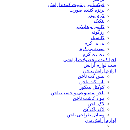
فیکساتور و تثبیت کننده آرایش
برنزه کننده صورت
کرم پودر
پنکیک
کانتور و هایلایتر
رژگونه
کانسیلر
بی بی کرم
سی سی کرم
دی دی کرم
احیا کننده محصولات آرایشی
ست لوازم آرایش
لوازم آرایش ناخن
بیس کت ناخن
تاپ کت ناخن
کوکتل پدیکور
ناخن مصنوعی و چسب ناخن
مواد کاشت ناخن
لاک ناخن
لاک پاک کن
وسایل طراحی ناخن
لوازم آرایش بدن