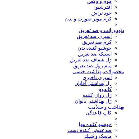
موم و وکس
افترشیو
خود تراش
کرم موبر صورت و بدن
دئودورانت و ضد تعریق
اسپری ضد تعریق
کرم ضد تعریق
خوشبو کننده بدن
استیک ضد تعریق
ژل شفاف ضد تعریق
مام رول ضد تعریق
محصولات بهداشت جنسی
اسپری تاخیری
ژل بهداشتی آقایان
کاندوم
ژل روان کننده
ژل بهداشتی بانوان
بهداشت و سلامت
کاپ قاعدگی
خوشبو کننده هوا
ضدعفونی کننده دست
ماسک و شیلد