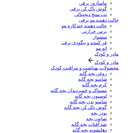
ماساژور برقی
گوش پاک کن برقی
تب سنج دیجیتالی
حالت دهنده مو برقی
حالت دهنده چندکاره مو
برس حرارتی
سشوار
فر کننده و بیگودی برقی
اتو مو
مادر و کودک
مادر و کودک
محصولات بهداشت و مراقبت کودک
روغن بچه گانه
شامپو بچه گانه
کرم بچه گانه
مسواک و خمیردندان بچه گانه
لوسیون بچه گانه
شامپو بدن بچه گانه
گوش پاک کن بچه گانه
پودر بچه
صابون بچه
ضد آفتاب بچه گانه
دهانشویه بچه گانه