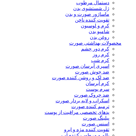
دستمال مرطوب
ژل شستشوی بدن
ماساژور صورت و بدن
تقویت کننده ناخن
کرم و لوسیون
شامپو بدن
روغن بدن
محصولات بهداشتی صورت
کرم دور چشم
کرم روز
کرم شب
اسپری آبرسان صورت
ضد جوش صورت
ضد لک و روشن کننده صورت
کرم آبرسان
سرم پوست
ضد چروک صورت
اسکراب و لایه بردار صورت
ترمیم کننده صورت
پدهای تخصصی مراقبت از پوست
پیلینگ صورت
اسنس صورت
تقویت کننده مژه و ابرو
بالم و مرطوب کننده لب