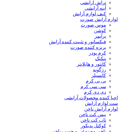
تراش آرایشی
آینه آرایشی
کیف لوازم آرایش
لوازم آرایش صورت
موس صورت
کوشن
پرایمر
فیکساتور و تثبیت کننده آرایش
برنزه کننده صورت
کرم پودر
پنکیک
کانتور و هایلایتر
رژگونه
کانسیلر
بی بی کرم
سی سی کرم
دی دی کرم
احیا کننده محصولات آرایشی
ست لوازم آرایش
لوازم آرایش ناخن
بیس کت ناخن
تاپ کت ناخن
کوکتل پدیکور
ناخن مصنوعی و چسب ناخن