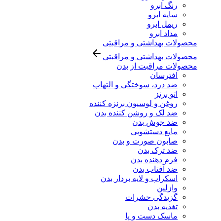
رنگ ابرو
سایه ابرو
ریمل ابرو
مداد ابرو
محصولات بهداشتی و مراقبتی
محصولات بهداشتی و مراقبتی
محصولات مراقبت از بدن
افترسان
ضد درد، سوختگی و التهاب
اتو برنز
روغن و لوسیون برنزه کننده
ضد لک و روشن کننده بدن
ضد جوش بدن
مایع دستشویی
صابون صورت و بدن
ضد ترک بدن
فرم دهنده بدن
ضد آفتاب بدن
اسکراب و لایه بردار بدن
وازلین
گزیدگی حشرات
تغذیه بدن
ماسک دست و پا