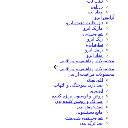
تینت لب
رژ لب
مداد لب
آرایش ابرو
ژل حالت دهنده ابرو
ماژیک ابرو
صابون ابرو
رنگ ابرو
سایه ابرو
ریمل ابرو
مداد ابرو
محصولات بهداشتی و مراقبتی
محصولات بهداشتی و مراقبتی
محصولات مراقبت از بدن
افترسان
ضد درد، سوختگی و التهاب
اتو برنز
روغن و لوسیون برنزه کننده
ضد لک و روشن کننده بدن
ضد جوش بدن
مایع دستشویی
صابون صورت و بدن
ضد ترک بدن