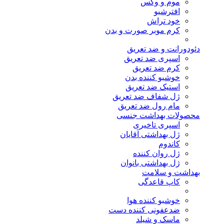
موم و وکس
افترشیو
خود تراش
کرم موبر صورت و بدن
دئودورانت و ضد تعریق
اسپری ضد تعریق
کرم ضد تعریق
خوشبو کننده بدن
استیک ضد تعریق
ژل شفاف ضد تعریق
مام رول ضد تعریق
محصولات بهداشت جنسی
اسپری تاخیری
ژل بهداشتی آقایان
کاندوم
ژل روان کننده
ژل بهداشتی بانوان
بهداشت و سلامت
کاپ قاعدگی
خوشبو کننده هوا
ضدعفونی کننده دست
ماسک و شیلد