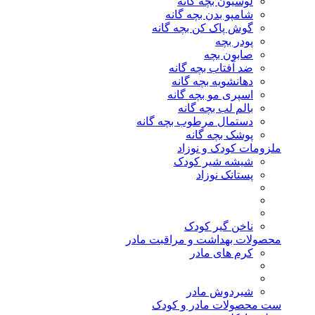
لوسیون بچه گانه
شامپو بدن بچه گانه
گوش پاک کن بچه گانه
پودر بچه
صابون بچه
ضد آفتاب بچه گانه
دهانشویه بچه گانه
اسپری مو بچه گانه
بالم لب بچه گانه
دستمال مرطوب بچه گانه
پوشک بچه گانه
ملزومات کودک و نوزاد
شیشه شیر کودک
پستانک نوزاد
ناخن گیر کودک
محصولات بهداشت و مراقبت مادر
کرم های مادر
شیردوش مادر
ست محصولات مادر و کودک