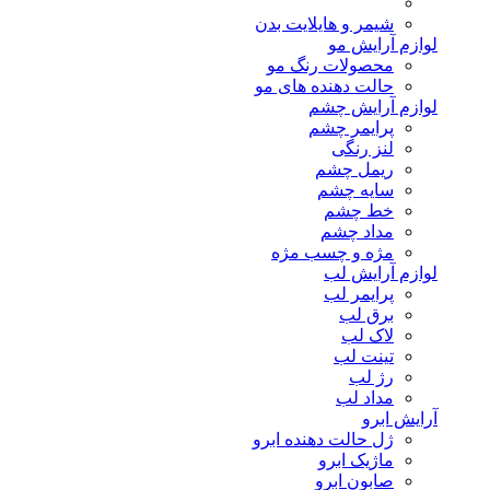
شیمر و هایلایت بدن
لوازم آرایش مو
محصولات رنگ مو
حالت دهنده های مو
لوازم آرایش چشم
پرایمر چشم
لنز رنگی
ریمل چشم
سایه چشم
خط چشم
مداد چشم
مژه و چسب مژه
لوازم آرایش لب
پرایمر لب
برق لب
لاک لب
تینت لب
رژ لب
مداد لب
آرایش ابرو
ژل حالت دهنده ابرو
ماژیک ابرو
صابون ابرو