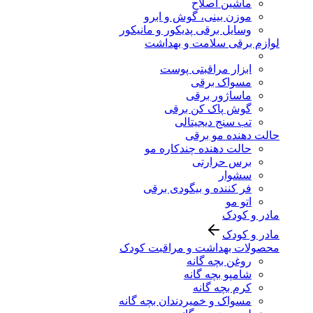
ماشین اصلاح
موزن بینی، گوش و ابرو
وسایل برقی پدیکور و مانیکور
لوازم برقی سلامت و بهداشت
ابزار مراقبتی پوست
مسواک برقی
ماساژور برقی
گوش پاک کن برقی
تب سنج دیجیتالی
حالت دهنده مو برقی
حالت دهنده چندکاره مو
برس حرارتی
سشوار
فر کننده و بیگودی برقی
اتو مو
مادر و کودک
مادر و کودک
محصولات بهداشت و مراقبت کودک
روغن بچه گانه
شامپو بچه گانه
کرم بچه گانه
مسواک و خمیردندان بچه گانه