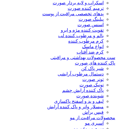
اسکراب و لایه بردار صورت
ترمیم کننده صورت
پدهای تخصصی مراقبت از پوست
پیلینگ صورت
اسنس صورت
تقویت کننده مژه و ابرو
بالم و مرطوب کننده لب
کرم مرطوب کننده
انواع ماسک
کرم ضد آفتاب
ست محصولات بهداشتی و مراقبتی
پاک کننده های صورت
شیر پاک کن
دستمال مرطوب آرایشی
تونر صورت
تونیک صورت
پاک کننده آرایش چشم
شوینده صورت
لیف و پد و اسفنج پاکسازی
میسلار واتر و پاک کننده آرایش
فیس براش
محصولات مراقبت از مو
اسپری مو
سرم و روغن مو