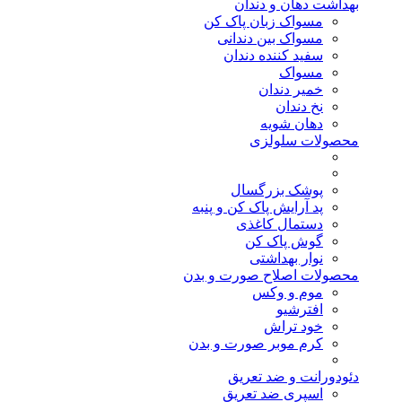
بهداشت دهان و دندان
مسواک زبان پاک کن
مسواک بین دندانی
سفید کننده دندان
مسواک
خمیر دندان
نخ دندان
دهان شویه
محصولات سلولزی
پوشک بزرگسال
پد آرایش پاک کن و پنبه
دستمال کاغذی
گوش پاک کن
نوار بهداشتی
محصولات اصلاح صورت و بدن
موم و وکس
افترشیو
خود تراش
کرم موبر صورت و بدن
دئودورانت و ضد تعریق
اسپری ضد تعریق