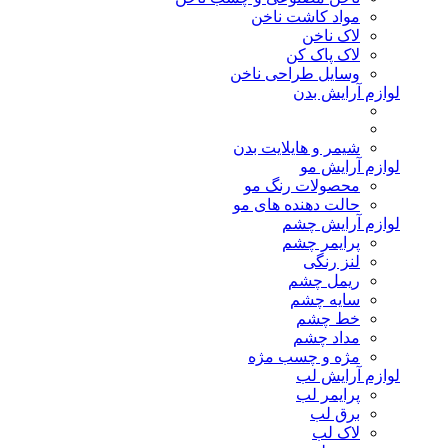
مواد کاشت ناخن
لاک ناخن
لاک پاک کن
وسایل طراحی ناخن
لوازم آرایش بدن
شیمر و هایلایت بدن
لوازم آرایش مو
محصولات رنگ مو
حالت دهنده های مو
لوازم آرایش چشم
پرایمر چشم
لنز رنگی
ریمل چشم
سایه چشم
خط چشم
مداد چشم
مژه و چسب مژه
لوازم آرایش لب
پرایمر لب
برق لب
لاک لب