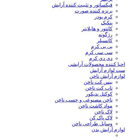
فیکساتور و تثبیت کننده آرایش
برنزه کننده صورت
کرم پودر
پنکیک
کانتور و هایلایتر
رژگونه
کانسیلر
بی بی کرم
سی سی کرم
دی دی کرم
احیا کننده محصولات آرایشی
ست لوازم آرایش
لوازم آرایش ناخن
بیس کت ناخن
تاپ کت ناخن
کوکتل پدیکور
ناخن مصنوعی و چسب ناخن
مواد کاشت ناخن
لاک ناخن
لاک پاک کن
وسایل طراحی ناخن
لوازم آرایش بدن