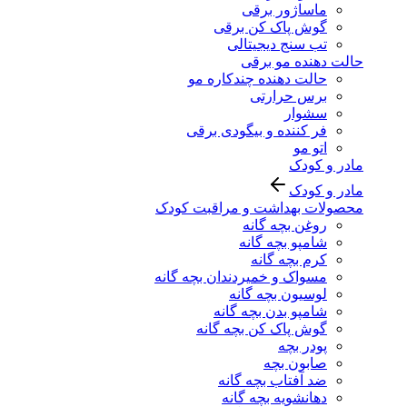
ماساژور برقی
گوش پاک کن برقی
تب سنج دیجیتالی
حالت دهنده مو برقی
حالت دهنده چندکاره مو
برس حرارتی
سشوار
فر کننده و بیگودی برقی
اتو مو
مادر و کودک
مادر و کودک
محصولات بهداشت و مراقبت کودک
روغن بچه گانه
شامپو بچه گانه
کرم بچه گانه
مسواک و خمیردندان بچه گانه
لوسیون بچه گانه
شامپو بدن بچه گانه
گوش پاک کن بچه گانه
پودر بچه
صابون بچه
ضد آفتاب بچه گانه
دهانشویه بچه گانه