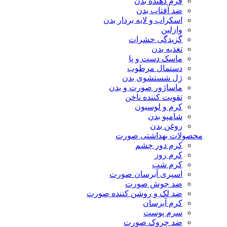
فرم دهنده بدن
ضد آفتاب بدن
اسکراب و لایه بردار بدن
وازلین
گزیدگی حشرات
تغذیه بدن
ماسک دست و پا
دستمال مرطوب
ژل شستشوی بدن
ماساژور صورت و بدن
تقویت کننده ناخن
کرم و لوسیون
شامپو بدن
روغن بدن
محصولات بهداشتی صورت
کرم دور چشم
کرم روز
کرم شب
اسپری آبرسان صورت
ضد جوش صورت
ضد لک و روشن کننده صورت
کرم آبرسان
سرم پوست
ضد چروک صورت