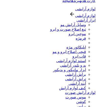
کارت هدیه
برندها
مجله
لوازم آرایشی
لوازم آرایشی
ابزار آرایشی
وسایل آرایش مو
تیغ اصلاح صورت و ابرو
موچین ابرو
فرمژه
اپلیکاتور مژه
قیچی اصلاح ابرو و مو
قاب ابرو
استند لوازم آرایشی
پد و بلندر آرایشی
ابزار مانیکور و پدیکور
براش آرایشی
تراش آرایشی
آینه آرایشی
کیف لوازم آرایش
لوازم آرایش صورت
موس صورت
کوشن
پرایمر