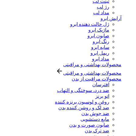
تینت لب
رژ لب
مداد لب
آرایش ابرو
ژل حالت دهنده ابرو
ماژیک ابرو
صابون ابرو
رنگ ابرو
سایه ابرو
ریمل ابرو
مداد ابرو
محصولات بهداشتی و مراقبتی
محصولات بهداشتی و مراقبتی
محصولات مراقبت از بدن
افترسان
ضد درد، سوختگی و التهاب
اتو برنز
روغن و لوسیون برنزه کننده
ضد لک و روشن کننده بدن
ضد جوش بدن
مایع دستشویی
صابون صورت و بدن
ضد ترک بدن