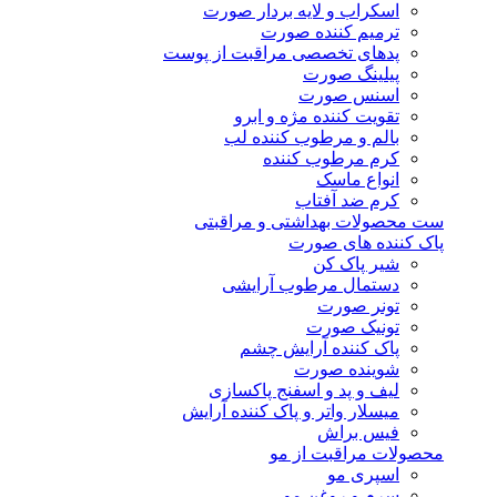
اسکراب و لایه بردار صورت
ترمیم کننده صورت
پدهای تخصصی مراقبت از پوست
پیلینگ صورت
اسنس صورت
تقویت کننده مژه و ابرو
بالم و مرطوب کننده لب
کرم مرطوب کننده
انواع ماسک
کرم ضد آفتاب
ست محصولات بهداشتی و مراقبتی
پاک کننده های صورت
شیر پاک کن
دستمال مرطوب آرایشی
تونر صورت
تونیک صورت
پاک کننده آرایش چشم
شوینده صورت
لیف و پد و اسفنج پاکسازی
میسلار واتر و پاک کننده آرایش
فیس براش
محصولات مراقبت از مو
اسپری مو
سرم و روغن مو