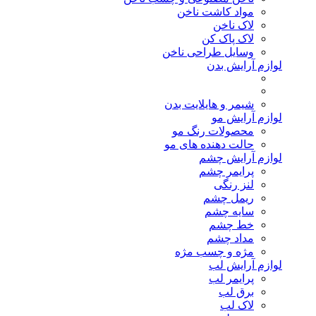
مواد کاشت ناخن
لاک ناخن
لاک پاک کن
وسایل طراحی ناخن
لوازم آرایش بدن
شیمر و هایلایت بدن
لوازم آرایش مو
محصولات رنگ مو
حالت دهنده های مو
لوازم آرایش چشم
پرایمر چشم
لنز رنگی
ریمل چشم
سایه چشم
خط چشم
مداد چشم
مژه و چسب مژه
لوازم آرایش لب
پرایمر لب
برق لب
لاک لب