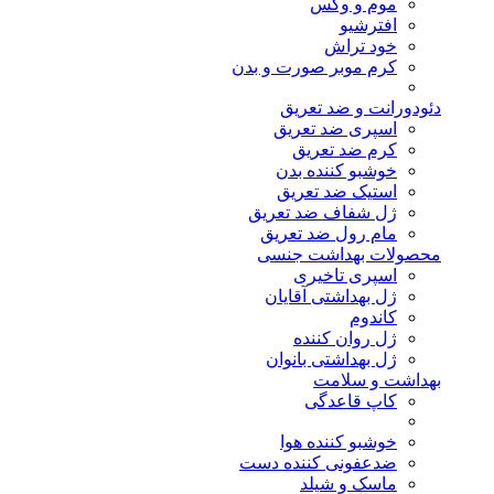
موم و وکس
افترشیو
خود تراش
کرم موبر صورت و بدن
دئودورانت و ضد تعریق
اسپری ضد تعریق
کرم ضد تعریق
خوشبو کننده بدن
استیک ضد تعریق
ژل شفاف ضد تعریق
مام رول ضد تعریق
محصولات بهداشت جنسی
اسپری تاخیری
ژل بهداشتی آقایان
کاندوم
ژل روان کننده
ژل بهداشتی بانوان
بهداشت و سلامت
کاپ قاعدگی
خوشبو کننده هوا
ضدعفونی کننده دست
ماسک و شیلد