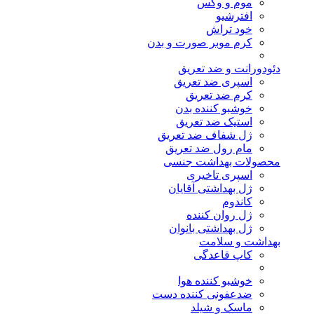
موم و وکس
افترشیو
خود تراش
کرم موبر صورت و بدن
دئودورانت و ضد تعریق
اسپری ضد تعریق
کرم ضد تعریق
خوشبو کننده بدن
استیک ضد تعریق
ژل شفاف ضد تعریق
مام رول ضد تعریق
محصولات بهداشت جنسی
اسپری تاخیری
ژل بهداشتی آقایان
کاندوم
ژل روان کننده
ژل بهداشتی بانوان
بهداشت و سلامت
کاپ قاعدگی
خوشبو کننده هوا
ضدعفونی کننده دست
ماسک و شیلد