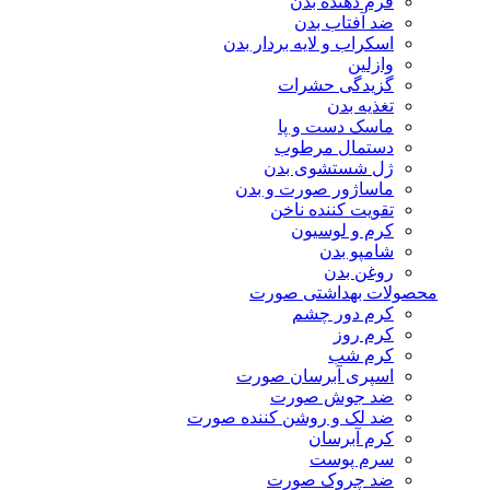
فرم دهنده بدن
ضد آفتاب بدن
اسکراب و لایه بردار بدن
وازلین
گزیدگی حشرات
تغذیه بدن
ماسک دست و پا
دستمال مرطوب
ژل شستشوی بدن
ماساژور صورت و بدن
تقویت کننده ناخن
کرم و لوسیون
شامپو بدن
روغن بدن
محصولات بهداشتی صورت
کرم دور چشم
کرم روز
کرم شب
اسپری آبرسان صورت
ضد جوش صورت
ضد لک و روشن کننده صورت
کرم آبرسان
سرم پوست
ضد چروک صورت