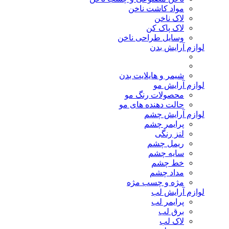
مواد کاشت ناخن
لاک ناخن
لاک پاک کن
وسایل طراحی ناخن
لوازم آرایش بدن
شیمر و هایلایت بدن
لوازم آرایش مو
محصولات رنگ مو
حالت دهنده های مو
لوازم آرایش چشم
پرایمر چشم
لنز رنگی
ریمل چشم
سایه چشم
خط چشم
مداد چشم
مژه و چسب مژه
لوازم آرایش لب
پرایمر لب
برق لب
لاک لب