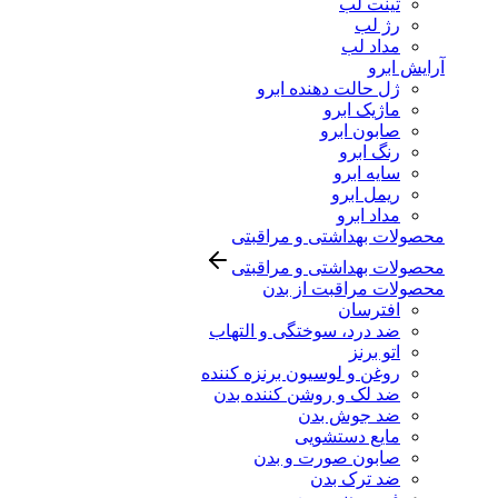
تینت لب
رژ لب
مداد لب
آرایش ابرو
ژل حالت دهنده ابرو
ماژیک ابرو
صابون ابرو
رنگ ابرو
سایه ابرو
ریمل ابرو
مداد ابرو
محصولات بهداشتی و مراقبتی
محصولات بهداشتی و مراقبتی
محصولات مراقبت از بدن
افترسان
ضد درد، سوختگی و التهاب
اتو برنز
روغن و لوسیون برنزه کننده
ضد لک و روشن کننده بدن
ضد جوش بدن
مایع دستشویی
صابون صورت و بدن
ضد ترک بدن