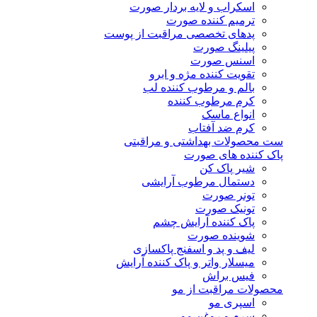
اسکراب و لایه بردار صورت
ترمیم کننده صورت
پدهای تخصصی مراقبت از پوست
پیلینگ صورت
اسنس صورت
تقویت کننده مژه و ابرو
بالم و مرطوب کننده لب
کرم مرطوب کننده
انواع ماسک
کرم ضد آفتاب
ست محصولات بهداشتی و مراقبتی
پاک کننده های صورت
شیر پاک کن
دستمال مرطوب آرایشی
تونر صورت
تونیک صورت
پاک کننده آرایش چشم
شوینده صورت
لیف و پد و اسفنج پاکسازی
میسلار واتر و پاک کننده آرایش
فیس براش
محصولات مراقبت از مو
اسپری مو
سرم و روغن مو