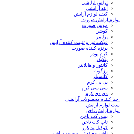
تراش آرایشی
آینه آرایشی
کیف لوازم آرایش
لوازم آرایش صورت
موس صورت
کوشن
پرایمر
فیکساتور و تثبیت کننده آرایش
برنزه کننده صورت
کرم پودر
پنکیک
کانتور و هایلایتر
رژگونه
کانسیلر
بی بی کرم
سی سی کرم
دی دی کرم
احیا کننده محصولات آرایشی
ست لوازم آرایش
لوازم آرایش ناخن
بیس کت ناخن
تاپ کت ناخن
کوکتل پدیکور
ناخن مصنوعی و چسب ناخن