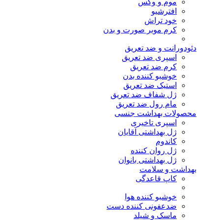
موم و وکس
افترشیو
خود تراش
کرم موبر صورت و بدن
دئودورانت و ضد تعریق
اسپری ضد تعریق
کرم ضد تعریق
خوشبو کننده بدن
استیک ضد تعریق
ژل شفاف ضد تعریق
مام رول ضد تعریق
محصولات بهداشت جنسی
اسپری تاخیری
ژل بهداشتی آقایان
کاندوم
ژل روان کننده
ژل بهداشتی بانوان
بهداشت و سلامت
کاپ قاعدگی
خوشبو کننده هوا
ضدعفونی کننده دست
ماسک و شیلد