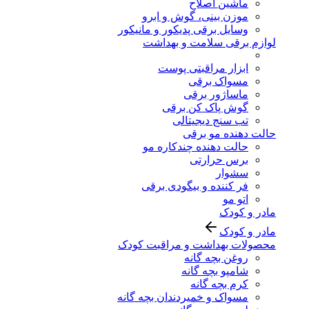
ماشین اصلاح
موزن بینی، گوش و ابرو
وسایل برقی پدیکور و مانیکور
لوازم برقی سلامت و بهداشت
ابزار مراقبتی پوست
مسواک برقی
ماساژور برقی
گوش پاک کن برقی
تب سنج دیجیتالی
حالت دهنده مو برقی
حالت دهنده چندکاره مو
برس حرارتی
سشوار
فر کننده و بیگودی برقی
اتو مو
مادر و کودک
مادر و کودک
محصولات بهداشت و مراقبت کودک
روغن بچه گانه
شامپو بچه گانه
کرم بچه گانه
مسواک و خمیردندان بچه گانه