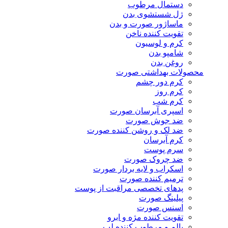
دستمال مرطوب
ژل شستشوی بدن
ماساژور صورت و بدن
تقویت کننده ناخن
کرم و لوسیون
شامپو بدن
روغن بدن
محصولات بهداشتی صورت
کرم دور چشم
کرم روز
کرم شب
اسپری آبرسان صورت
ضد جوش صورت
ضد لک و روشن کننده صورت
کرم آبرسان
سرم پوست
ضد چروک صورت
اسکراب و لایه بردار صورت
ترمیم کننده صورت
پدهای تخصصی مراقبت از پوست
پیلینگ صورت
اسنس صورت
تقویت کننده مژه و ابرو
بالم و مرطوب کننده لب