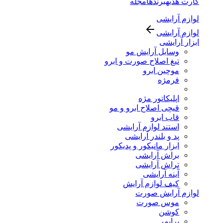
کارت هدیه
برندها
مجله
لوازم آرایشی
لوازم آرایشی
ابزار آرایشی
وسایل آرایش مو
تیغ اصلاح صورت و ابرو
موچین ابرو
فرمژه
اپلیکاتور مژه
قیچی اصلاح ابرو و مو
قاب ابرو
استند لوازم آرایشی
پد و بلندر آرایشی
ابزار مانیکور و پدیکور
براش آرایشی
تراش آرایشی
آینه آرایشی
کیف لوازم آرایش
لوازم آرایش صورت
موس صورت
کوشن
پرایمر