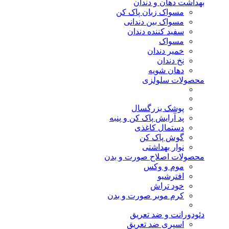
بهداشت دهان و دندان
مسواک زبان پاک کن
مسواک بین دندانی
سفید کننده دندان
مسواک
خمیر دندان
نخ دندان
دهان شویه
محصولات سلولزی
پوشک بزرگسال
پد آرایش پاک کن و پنبه
دستمال کاغذی
گوش پاک کن
نوار بهداشتی
محصولات اصلاح صورت و بدن
موم و وکس
افترشیو
خود تراش
کرم موبر صورت و بدن
دئودورانت و ضد تعریق
اسپری ضد تعریق