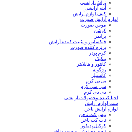
تراش آرایشی
آینه آرایشی
کیف لوازم آرایش
لوازم آرایش صورت
موس صورت
کوشن
پرایمر
فیکساتور و تثبیت کننده آرایش
برنزه کننده صورت
کرم پودر
پنکیک
کانتور و هایلایتر
رژگونه
کانسیلر
بی بی کرم
سی سی کرم
دی دی کرم
احیا کننده محصولات آرایشی
ست لوازم آرایش
لوازم آرایش ناخن
بیس کت ناخن
تاپ کت ناخن
کوکتل پدیکور
ناخن مصنوعی و چسب ناخن