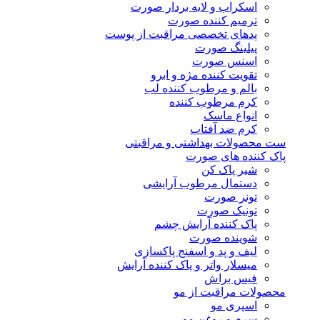
اسکراب و لایه بردار صورت
ترمیم کننده صورت
پدهای تخصصی مراقبت از پوست
پیلینگ صورت
اسنس صورت
تقویت کننده مژه و ابرو
بالم و مرطوب کننده لب
کرم مرطوب کننده
انواع ماسک
کرم ضد آفتاب
ست محصولات بهداشتی و مراقبتی
پاک کننده های صورت
شیر پاک کن
دستمال مرطوب آرایشی
تونر صورت
تونیک صورت
پاک کننده آرایش چشم
شوینده صورت
لیف و پد و اسفنج پاکسازی
میسلار واتر و پاک کننده آرایش
فیس براش
محصولات مراقبت از مو
اسپری مو
سرم و روغن مو