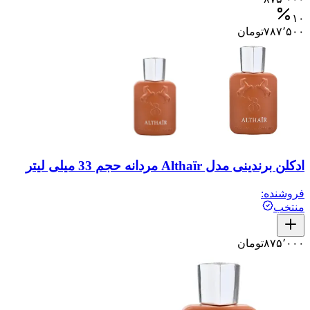
۱۰
۷۸۷٬۵۰۰
تومان
ادکلن برندینی مدل Althaïr مردانه حجم 33 میلی لیتر
فروشنده:
منتخب
۸۷۵٬۰۰۰
تومان