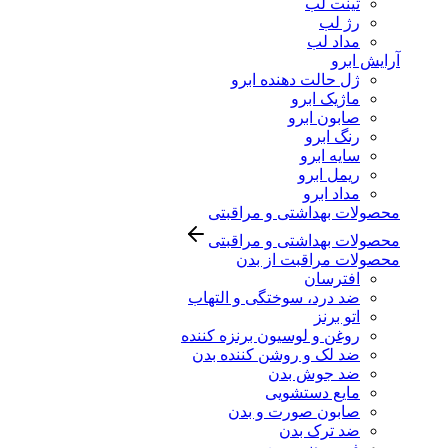
تینت لب
رژ لب
مداد لب
آرایش ابرو
ژل حالت دهنده ابرو
ماژیک ابرو
صابون ابرو
رنگ ابرو
سایه ابرو
ریمل ابرو
مداد ابرو
محصولات بهداشتی و مراقبتی
محصولات بهداشتی و مراقبتی
محصولات مراقبت از بدن
افترسان
ضد درد، سوختگی و التهاب
اتو برنز
روغن و لوسیون برنزه کننده
ضد لک و روشن کننده بدن
ضد جوش بدن
مایع دستشویی
صابون صورت و بدن
ضد ترک بدن