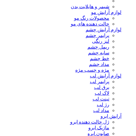
شیمر و هایلایت بدن
لوازم آرایش مو
محصولات رنگ مو
حالت دهنده های مو
لوازم آرایش چشم
پرایمر چشم
لنز رنگی
ریمل چشم
سایه چشم
خط چشم
مداد چشم
مژه و چسب مژه
لوازم آرایش لب
پرایمر لب
برق لب
لاک لب
تینت لب
رژ لب
مداد لب
آرایش ابرو
ژل حالت دهنده ابرو
ماژیک ابرو
صابون ابرو