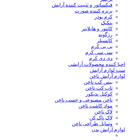
فیکساتور و تثبیت کننده آرایش
برنزه کننده صورت
کرم پودر
پنکیک
کانتور و هایلایتر
رژگونه
کانسیلر
بی بی کرم
سی سی کرم
دی دی کرم
احیا کننده محصولات آرایشی
ست لوازم آرایش
لوازم آرایش ناخن
بیس کت ناخن
تاپ کت ناخن
کوکتل پدیکور
ناخن مصنوعی و چسب ناخن
مواد کاشت ناخن
لاک ناخن
لاک پاک کن
وسایل طراحی ناخن
لوازم آرایش بدن