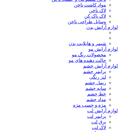
مواد کاشت ناخن
لاک ناخن
لاک پاک کن
وسایل طراحی ناخن
لوازم آرایش بدن
شیمر و هایلایت بدن
لوازم آرایش مو
محصولات رنگ مو
حالت دهنده های مو
لوازم آرایش چشم
پرایمر چشم
لنز رنگی
ریمل چشم
سایه چشم
خط چشم
مداد چشم
مژه و چسب مژه
لوازم آرایش لب
پرایمر لب
برق لب
لاک لب