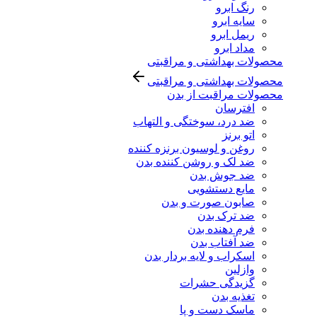
رنگ ابرو
سایه ابرو
ریمل ابرو
مداد ابرو
محصولات بهداشتی و مراقبتی
محصولات بهداشتی و مراقبتی
محصولات مراقبت از بدن
افترسان
ضد درد، سوختگی و التهاب
اتو برنز
روغن و لوسیون برنزه کننده
ضد لک و روشن کننده بدن
ضد جوش بدن
مایع دستشویی
صابون صورت و بدن
ضد ترک بدن
فرم دهنده بدن
ضد آفتاب بدن
اسکراب و لایه بردار بدن
وازلین
گزیدگی حشرات
تغذیه بدن
ماسک دست و پا