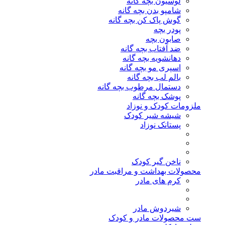
لوسیون بچه گانه
شامپو بدن بچه گانه
گوش پاک کن بچه گانه
پودر بچه
صابون بچه
ضد آفتاب بچه گانه
دهانشویه بچه گانه
اسپری مو بچه گانه
بالم لب بچه گانه
دستمال مرطوب بچه گانه
پوشک بچه گانه
ملزومات کودک و نوزاد
شیشه شیر کودک
پستانک نوزاد
ناخن گیر کودک
محصولات بهداشت و مراقبت مادر
کرم های مادر
شیردوش مادر
ست محصولات مادر و کودک