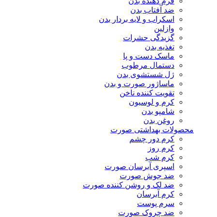
فرم دهنده بدن
ضد آفتاب بدن
اسکراب و لایه بردار بدن
وازلین
گزیدگی حشرات
تغذیه بدن
ماسک دست و پا
دستمال مرطوب
ژل شستشوی بدن
ماساژور صورت و بدن
تقویت کننده ناخن
کرم و لوسیون
شامپو بدن
روغن بدن
محصولات بهداشتی صورت
کرم دور چشم
کرم روز
کرم شب
اسپری آبرسان صورت
ضد جوش صورت
ضد لک و روشن کننده صورت
کرم آبرسان
سرم پوست
ضد چروک صورت