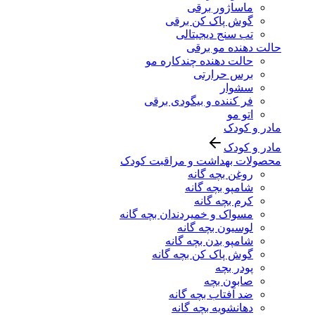
ماساژور برقی
گوش پاک کن برقی
تب سنج دیجیتالی
حالت دهنده مو برقی
حالت دهنده چندکاره مو
برس حرارتی
سشوار
فر کننده و بیگودی برقی
اتو مو
مادر و کودک
مادر و کودک
محصولات بهداشت و مراقبت کودک
روغن بچه گانه
شامپو بچه گانه
کرم بچه گانه
مسواک و خمیردندان بچه گانه
لوسیون بچه گانه
شامپو بدن بچه گانه
گوش پاک کن بچه گانه
پودر بچه
صابون بچه
ضد آفتاب بچه گانه
دهانشویه بچه گانه