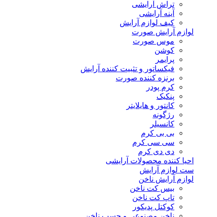
تراش آرایشی
آینه آرایشی
کیف لوازم آرایش
لوازم آرایش صورت
موس صورت
کوشن
پرایمر
فیکساتور و تثبیت کننده آرایش
برنزه کننده صورت
کرم پودر
پنکیک
کانتور و هایلایتر
رژگونه
کانسیلر
بی بی کرم
سی سی کرم
دی دی کرم
احیا کننده محصولات آرایشی
ست لوازم آرایش
لوازم آرایش ناخن
بیس کت ناخن
تاپ کت ناخن
کوکتل پدیکور
ناخن مصنوعی و چسب ناخن