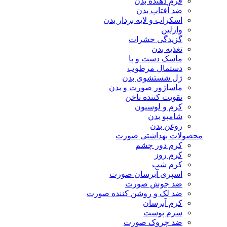
فرم دهنده بدن
ضد آفتاب بدن
اسکراب و لایه بردار بدن
وازلین
گزیدگی حشرات
تغذیه بدن
ماسک دست و پا
دستمال مرطوب
ژل شستشوی بدن
ماساژور صورت و بدن
تقویت کننده ناخن
کرم و لوسیون
شامپو بدن
روغن بدن
محصولات بهداشتی صورت
کرم دور چشم
کرم روز
کرم شب
اسپری آبرسان صورت
ضد جوش صورت
ضد لک و روشن کننده صورت
کرم آبرسان
سرم پوست
ضد چروک صورت