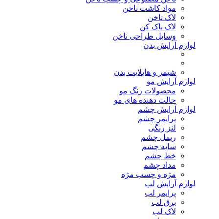
مواد کاشت ناخن
لاک ناخن
لاک پاک کن
وسایل طراحی ناخن
لوازم آرایش بدن
شیمر و هایلایت بدن
لوازم آرایش مو
محصولات رنگ مو
حالت دهنده های مو
لوازم آرایش چشم
پرایمر چشم
لنز رنگی
ریمل چشم
سایه چشم
خط چشم
مداد چشم
مژه و چسب مژه
لوازم آرایش لب
پرایمر لب
برق لب
لاک لب