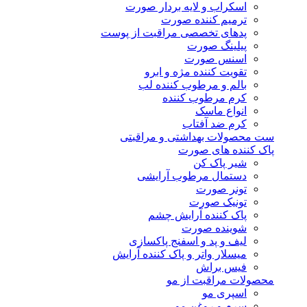
اسکراب و لایه بردار صورت
ترمیم کننده صورت
پدهای تخصصی مراقبت از پوست
پیلینگ صورت
اسنس صورت
تقویت کننده مژه و ابرو
بالم و مرطوب کننده لب
کرم مرطوب کننده
انواع ماسک
کرم ضد آفتاب
ست محصولات بهداشتی و مراقبتی
پاک کننده های صورت
شیر پاک کن
دستمال مرطوب آرایشی
تونر صورت
تونیک صورت
پاک کننده آرایش چشم
شوینده صورت
لیف و پد و اسفنج پاکسازی
میسلار واتر و پاک کننده آرایش
فیس براش
محصولات مراقبت از مو
اسپری مو
سرم و روغن مو