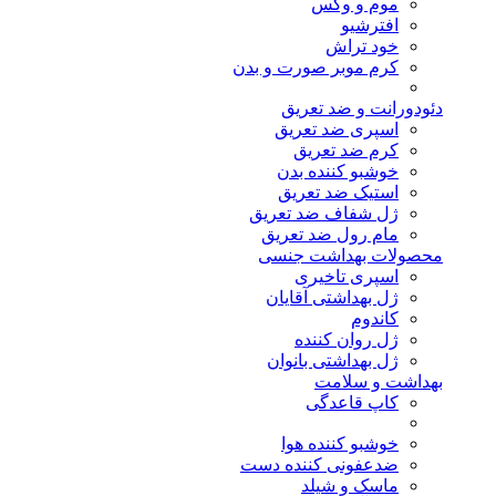
موم و وکس
افترشیو
خود تراش
کرم موبر صورت و بدن
دئودورانت و ضد تعریق
اسپری ضد تعریق
کرم ضد تعریق
خوشبو کننده بدن
استیک ضد تعریق
ژل شفاف ضد تعریق
مام رول ضد تعریق
محصولات بهداشت جنسی
اسپری تاخیری
ژل بهداشتی آقایان
کاندوم
ژل روان کننده
ژل بهداشتی بانوان
بهداشت و سلامت
کاپ قاعدگی
خوشبو کننده هوا
ضدعفونی کننده دست
ماسک و شیلد