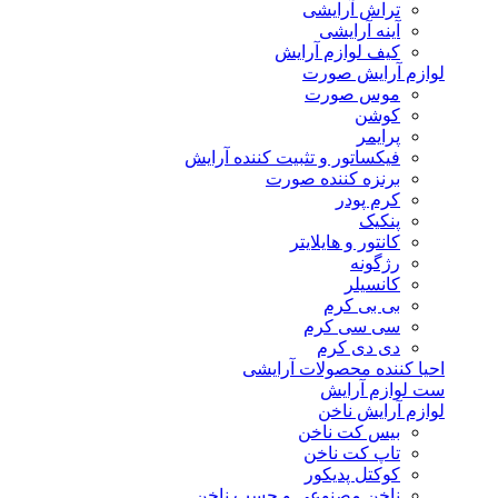
تراش آرایشی
آینه آرایشی
کیف لوازم آرایش
لوازم آرایش صورت
موس صورت
کوشن
پرایمر
فیکساتور و تثبیت کننده آرایش
برنزه کننده صورت
کرم پودر
پنکیک
کانتور و هایلایتر
رژگونه
کانسیلر
بی بی کرم
سی سی کرم
دی دی کرم
احیا کننده محصولات آرایشی
ست لوازم آرایش
لوازم آرایش ناخن
بیس کت ناخن
تاپ کت ناخن
کوکتل پدیکور
ناخن مصنوعی و چسب ناخن