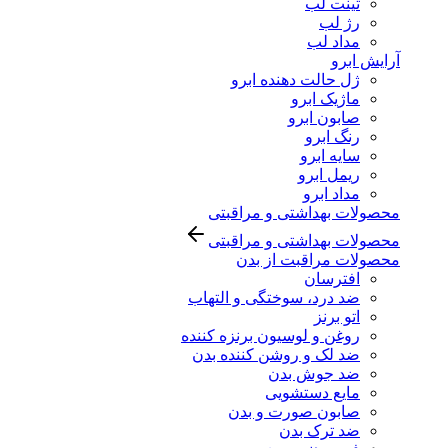
تینت لب
رژ لب
مداد لب
آرایش ابرو
ژل حالت دهنده ابرو
ماژیک ابرو
صابون ابرو
رنگ ابرو
سایه ابرو
ریمل ابرو
مداد ابرو
محصولات بهداشتی و مراقبتی
محصولات بهداشتی و مراقبتی
محصولات مراقبت از بدن
افترسان
ضد درد، سوختگی و التهاب
اتو برنز
روغن و لوسیون برنزه کننده
ضد لک و روشن کننده بدن
ضد جوش بدن
مایع دستشویی
صابون صورت و بدن
ضد ترک بدن