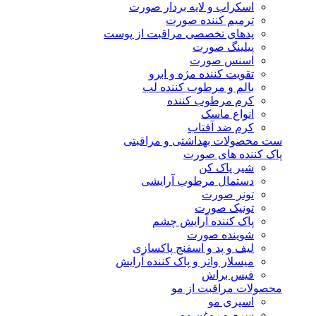
اسکراب و لایه بردار صورت
ترمیم کننده صورت
پدهای تخصصی مراقبت از پوست
پیلینگ صورت
اسنس صورت
تقویت کننده مژه و ابرو
بالم و مرطوب کننده لب
کرم مرطوب کننده
انواع ماسک
کرم ضد آفتاب
ست محصولات بهداشتی و مراقبتی
پاک کننده های صورت
شیر پاک کن
دستمال مرطوب آرایشی
تونر صورت
تونیک صورت
پاک کننده آرایش چشم
شوینده صورت
لیف و پد و اسفنج پاکسازی
میسلار واتر و پاک کننده آرایش
فیس براش
محصولات مراقبت از مو
اسپری مو
سرم و روغن مو