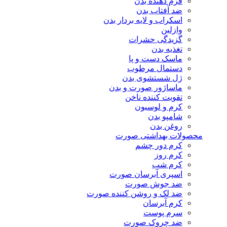
فرم دهنده بدن
ضد آفتاب بدن
اسکراب و لایه بردار بدن
وازلین
گزیدگی حشرات
تغذیه بدن
ماسک دست و پا
دستمال مرطوب
ژل شستشوی بدن
ماساژور صورت و بدن
تقویت کننده ناخن
کرم و لوسیون
شامپو بدن
روغن بدن
محصولات بهداشتی صورت
کرم دور چشم
کرم روز
کرم شب
اسپری آبرسان صورت
ضد جوش صورت
ضد لک و روشن کننده صورت
کرم آبرسان
سرم پوست
ضد چروک صورت