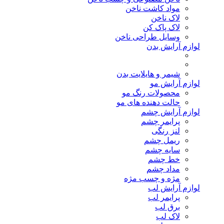
مواد کاشت ناخن
لاک ناخن
لاک پاک کن
وسایل طراحی ناخن
لوازم آرایش بدن
شیمر و هایلایت بدن
لوازم آرایش مو
محصولات رنگ مو
حالت دهنده های مو
لوازم آرایش چشم
پرایمر چشم
لنز رنگی
ریمل چشم
سایه چشم
خط چشم
مداد چشم
مژه و چسب مژه
لوازم آرایش لب
پرایمر لب
برق لب
لاک لب