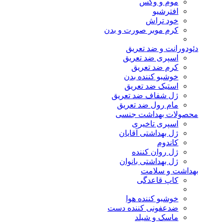
موم و وکس
افترشیو
خود تراش
کرم موبر صورت و بدن
دئودورانت و ضد تعریق
اسپری ضد تعریق
کرم ضد تعریق
خوشبو کننده بدن
استیک ضد تعریق
ژل شفاف ضد تعریق
مام رول ضد تعریق
محصولات بهداشت جنسی
اسپری تاخیری
ژل بهداشتی آقایان
کاندوم
ژل روان کننده
ژل بهداشتی بانوان
بهداشت و سلامت
کاپ قاعدگی
خوشبو کننده هوا
ضدعفونی کننده دست
ماسک و شیلد