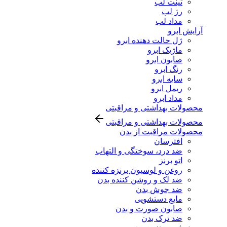
تینت لب
رژ لب
مداد لب
آرایش ابرو
ژل حالت دهنده ابرو
ماژیک ابرو
صابون ابرو
رنگ ابرو
سایه ابرو
ریمل ابرو
مداد ابرو
محصولات بهداشتی و مراقبتی
محصولات بهداشتی و مراقبتی
محصولات مراقبت از بدن
افترسان
ضد درد، سوختگی و التهاب
اتو برنز
روغن و لوسیون برنزه کننده
ضد لک و روشن کننده بدن
ضد جوش بدن
مایع دستشویی
صابون صورت و بدن
ضد ترک بدن