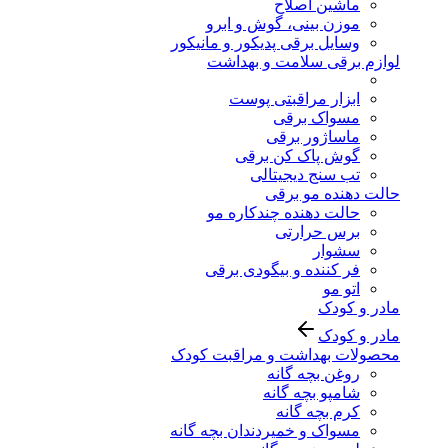
ماشین اصلاح
موزن بینی، گوش و ابرو
وسایل برقی پدیکور و مانیکور
لوازم برقی سلامت و بهداشت
ابزار مراقبتی پوست
مسواک برقی
ماساژور برقی
گوش پاک کن برقی
تب سنج دیجیتالی
حالت دهنده مو برقی
حالت دهنده چندکاره مو
برس حرارتی
سشوار
فر کننده و بیگودی برقی
اتو مو
مادر و کودک
مادر و کودک
محصولات بهداشت و مراقبت کودک
روغن بچه گانه
شامپو بچه گانه
کرم بچه گانه
مسواک و خمیردندان بچه گانه