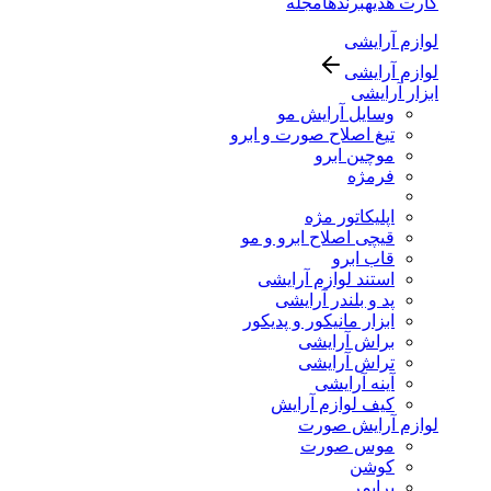
کارت هدیه
برندها
مجله
لوازم آرایشی
لوازم آرایشی
ابزار آرایشی
وسایل آرایش مو
تیغ اصلاح صورت و ابرو
موچین ابرو
فرمژه
اپلیکاتور مژه
قیچی اصلاح ابرو و مو
قاب ابرو
استند لوازم آرایشی
پد و بلندر آرایشی
ابزار مانیکور و پدیکور
براش آرایشی
تراش آرایشی
آینه آرایشی
کیف لوازم آرایش
لوازم آرایش صورت
موس صورت
کوشن
پرایمر