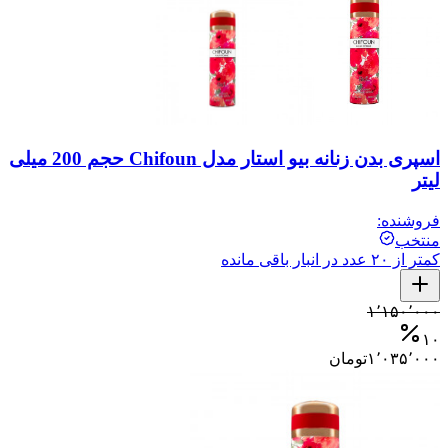
اسپری بدن زنانه بیو استار مدل Chifoun حجم 200 میلی
لیتر
فروشنده:
منتخب
کمتر از ۲۰ عدد در انبار باقی مانده
۱٬۱۵۰٬۰۰۰
۱۰
۱٬۰۳۵٬۰۰۰
تومان