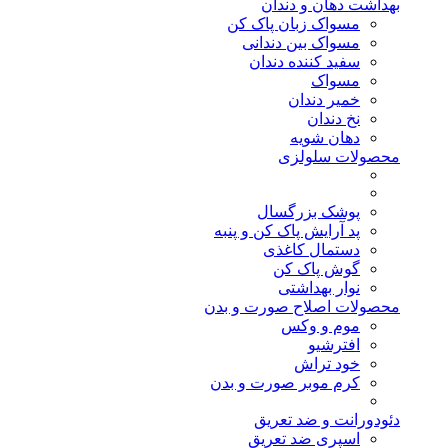
بهداشت دهان و دندان
مسواک زبان پاک کن
مسواک بین دندانی
سفید کننده دندان
مسواک
خمیر دندان
نخ دندان
دهان شویه
محصولات سلولزی
پوشک بزرگسال
پد آرایش پاک کن و پنبه
دستمال کاغذی
گوش پاک کن
نوار بهداشتی
محصولات اصلاح صورت و بدن
موم و وکس
افترشیو
خود تراش
کرم موبر صورت و بدن
دئودورانت و ضد تعریق
اسپری ضد تعریق