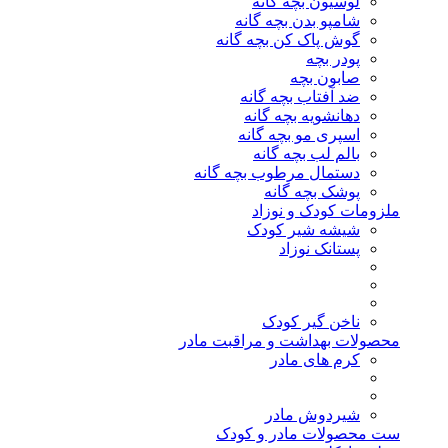
لوسیون بچه گانه
شامپو بدن بچه گانه
گوش پاک کن بچه گانه
پودر بچه
صابون بچه
ضد آفتاب بچه گانه
دهانشویه بچه گانه
اسپری مو بچه گانه
بالم لب بچه گانه
دستمال مرطوب بچه گانه
پوشک بچه گانه
ملزومات کودک و نوزاد
شیشه شیر کودک
پستانک نوزاد
ناخن گیر کودک
محصولات بهداشت و مراقبت مادر
کرم های مادر
شیردوش مادر
ست محصولات مادر و کودک