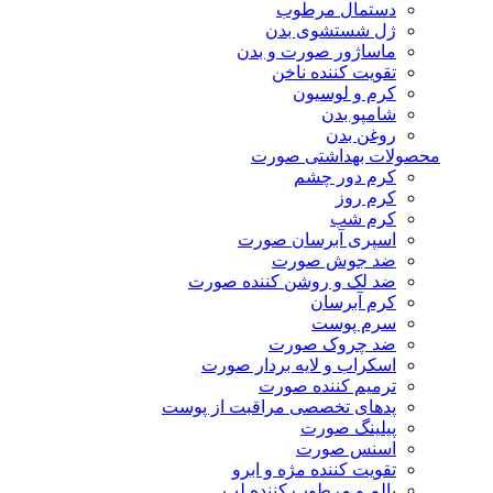
دستمال مرطوب
ژل شستشوی بدن
ماساژور صورت و بدن
تقویت کننده ناخن
کرم و لوسیون
شامپو بدن
روغن بدن
محصولات بهداشتی صورت
کرم دور چشم
کرم روز
کرم شب
اسپری آبرسان صورت
ضد جوش صورت
ضد لک و روشن کننده صورت
کرم آبرسان
سرم پوست
ضد چروک صورت
اسکراب و لایه بردار صورت
ترمیم کننده صورت
پدهای تخصصی مراقبت از پوست
پیلینگ صورت
اسنس صورت
تقویت کننده مژه و ابرو
بالم و مرطوب کننده لب