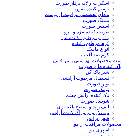
اسکراب و لایه بردار صورت
ترمیم کننده صورت
پدهای تخصصی مراقبت از پوست
پیلینگ صورت
اسنس صورت
تقویت کننده مژه و ابرو
بالم و مرطوب کننده لب
کرم مرطوب کننده
انواع ماسک
کرم ضد آفتاب
ست محصولات بهداشتی و مراقبتی
پاک کننده های صورت
شیر پاک کن
دستمال مرطوب آرایشی
تونر صورت
تونیک صورت
پاک کننده آرایش چشم
شوینده صورت
لیف و پد و اسفنج پاکسازی
میسلار واتر و پاک کننده آرایش
فیس براش
محصولات مراقبت از مو
اسپری مو
سرم و روغن مو