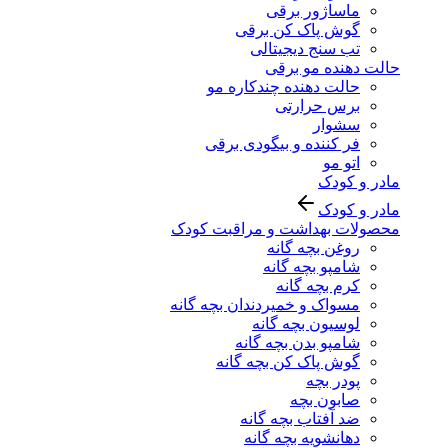
ماساژور برقی
گوش پاک کن برقی
تب سنج دیجیتالی
حالت دهنده مو برقی
حالت دهنده چندکاره مو
برس حرارتی
سشوار
فر کننده و بیگودی برقی
اتو مو
مادر و کودک
مادر و کودک
محصولات بهداشت و مراقبت کودک
روغن بچه گانه
شامپو بچه گانه
کرم بچه گانه
مسواک و خمیردندان بچه گانه
لوسیون بچه گانه
شامپو بدن بچه گانه
گوش پاک کن بچه گانه
پودر بچه
صابون بچه
ضد آفتاب بچه گانه
دهانشویه بچه گانه