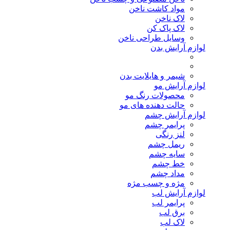
مواد کاشت ناخن
لاک ناخن
لاک پاک کن
وسایل طراحی ناخن
لوازم آرایش بدن
شیمر و هایلایت بدن
لوازم آرایش مو
محصولات رنگ مو
حالت دهنده های مو
لوازم آرایش چشم
پرایمر چشم
لنز رنگی
ریمل چشم
سایه چشم
خط چشم
مداد چشم
مژه و چسب مژه
لوازم آرایش لب
پرایمر لب
برق لب
لاک لب