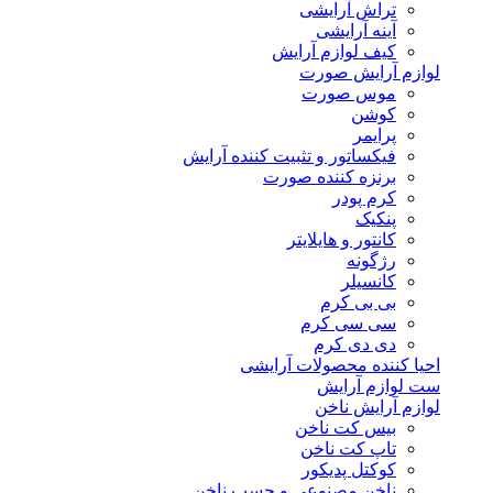
تراش آرایشی
آینه آرایشی
کیف لوازم آرایش
لوازم آرایش صورت
موس صورت
کوشن
پرایمر
فیکساتور و تثبیت کننده آرایش
برنزه کننده صورت
کرم پودر
پنکیک
کانتور و هایلایتر
رژگونه
کانسیلر
بی بی کرم
سی سی کرم
دی دی کرم
احیا کننده محصولات آرایشی
ست لوازم آرایش
لوازم آرایش ناخن
بیس کت ناخن
تاپ کت ناخن
کوکتل پدیکور
ناخن مصنوعی و چسب ناخن