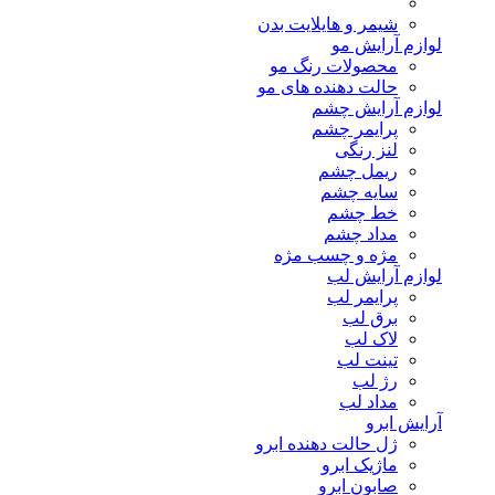
شیمر و هایلایت بدن
لوازم آرایش مو
محصولات رنگ مو
حالت دهنده های مو
لوازم آرایش چشم
پرایمر چشم
لنز رنگی
ریمل چشم
سایه چشم
خط چشم
مداد چشم
مژه و چسب مژه
لوازم آرایش لب
پرایمر لب
برق لب
لاک لب
تینت لب
رژ لب
مداد لب
آرایش ابرو
ژل حالت دهنده ابرو
ماژیک ابرو
صابون ابرو