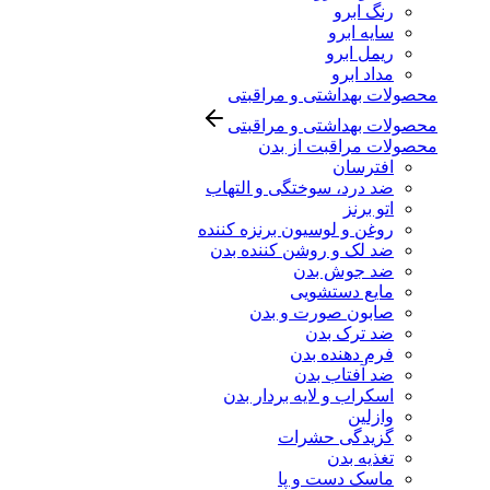
رنگ ابرو
سایه ابرو
ریمل ابرو
مداد ابرو
محصولات بهداشتی و مراقبتی
محصولات بهداشتی و مراقبتی
محصولات مراقبت از بدن
افترسان
ضد درد، سوختگی و التهاب
اتو برنز
روغن و لوسیون برنزه کننده
ضد لک و روشن کننده بدن
ضد جوش بدن
مایع دستشویی
صابون صورت و بدن
ضد ترک بدن
فرم دهنده بدن
ضد آفتاب بدن
اسکراب و لایه بردار بدن
وازلین
گزیدگی حشرات
تغذیه بدن
ماسک دست و پا