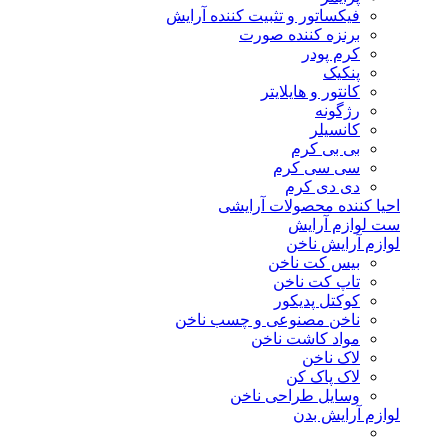
فیکساتور و تثبیت کننده آرایش
برنزه کننده صورت
کرم پودر
پنکیک
کانتور و هایلایتر
رژگونه
کانسیلر
بی بی کرم
سی سی کرم
دی دی کرم
احیا کننده محصولات آرایشی
ست لوازم آرایش
لوازم آرایش ناخن
بیس کت ناخن
تاپ کت ناخن
کوکتل پدیکور
ناخن مصنوعی و چسب ناخن
مواد کاشت ناخن
لاک ناخن
لاک پاک کن
وسایل طراحی ناخن
لوازم آرایش بدن