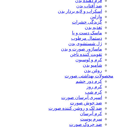
فرم دهنده بدن
ضد آفتاب بدن
اسکراب و لایه بردار بدن
وازلین
گزیدگی حشرات
تغذیه بدن
ماسک دست و پا
دستمال مرطوب
ژل شستشوی بدن
ماساژور صورت و بدن
تقویت کننده ناخن
کرم و لوسیون
شامپو بدن
روغن بدن
محصولات بهداشتی صورت
کرم دور چشم
کرم روز
کرم شب
اسپری آبرسان صورت
ضد جوش صورت
ضد لک و روشن کننده صورت
کرم آبرسان
سرم پوست
ضد چروک صورت