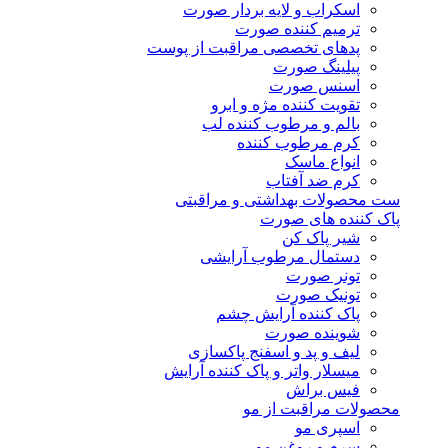
اسکراب و لایه بردار صورت
ترمیم کننده صورت
پدهای تخصصی مراقبت از پوست
پیلینگ صورت
اسنس صورت
تقویت کننده مژه و ابرو
بالم و مرطوب کننده لب
کرم مرطوب کننده
انواع ماسک
کرم ضد آفتاب
ست محصولات بهداشتی و مراقبتی
پاک کننده های صورت
شیر پاک کن
دستمال مرطوب آرایشی
تونر صورت
تونیک صورت
پاک کننده آرایش چشم
شوینده صورت
لیف و پد و اسفنج پاکسازی
میسلار واتر و پاک کننده آرایش
فیس براش
محصولات مراقبت از مو
اسپری مو
سرم و روغن مو