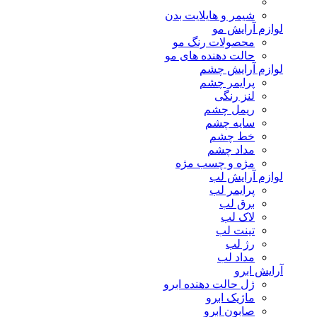
شیمر و هایلایت بدن
لوازم آرایش مو
محصولات رنگ مو
حالت دهنده های مو
لوازم آرایش چشم
پرایمر چشم
لنز رنگی
ریمل چشم
سایه چشم
خط چشم
مداد چشم
مژه و چسب مژه
لوازم آرایش لب
پرایمر لب
برق لب
لاک لب
تینت لب
رژ لب
مداد لب
آرایش ابرو
ژل حالت دهنده ابرو
ماژیک ابرو
صابون ابرو