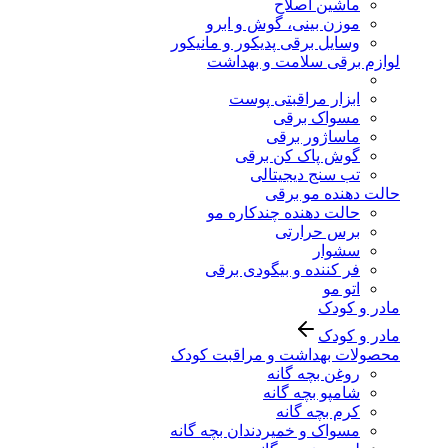
ماشین اصلاح
موزن بینی، گوش و ابرو
وسایل برقی پدیکور و مانیکور
لوازم برقی سلامت و بهداشت
ابزار مراقبتی پوست
مسواک برقی
ماساژور برقی
گوش پاک کن برقی
تب سنج دیجیتالی
حالت دهنده مو برقی
حالت دهنده چندکاره مو
برس حرارتی
سشوار
فر کننده و بیگودی برقی
اتو مو
مادر و کودک
مادر و کودک
محصولات بهداشت و مراقبت کودک
روغن بچه گانه
شامپو بچه گانه
کرم بچه گانه
مسواک و خمیردندان بچه گانه