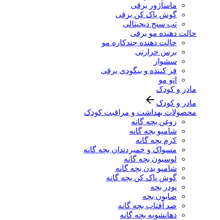
ماساژور برقی
گوش پاک کن برقی
تب سنج دیجیتالی
حالت دهنده مو برقی
حالت دهنده چندکاره مو
برس حرارتی
سشوار
فر کننده و بیگودی برقی
اتو مو
مادر و کودک
مادر و کودک
محصولات بهداشت و مراقبت کودک
روغن بچه گانه
شامپو بچه گانه
کرم بچه گانه
مسواک و خمیردندان بچه گانه
لوسیون بچه گانه
شامپو بدن بچه گانه
گوش پاک کن بچه گانه
پودر بچه
صابون بچه
ضد آفتاب بچه گانه
دهانشویه بچه گانه