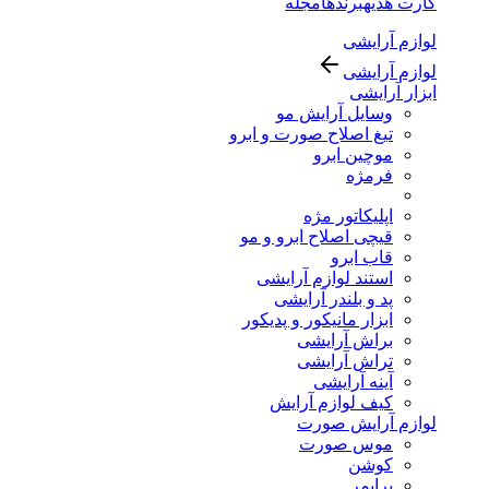
کارت هدیه
برندها
مجله
لوازم آرایشی
لوازم آرایشی
ابزار آرایشی
وسایل آرایش مو
تیغ اصلاح صورت و ابرو
موچین ابرو
فرمژه
اپلیکاتور مژه
قیچی اصلاح ابرو و مو
قاب ابرو
استند لوازم آرایشی
پد و بلندر آرایشی
ابزار مانیکور و پدیکور
براش آرایشی
تراش آرایشی
آینه آرایشی
کیف لوازم آرایش
لوازم آرایش صورت
موس صورت
کوشن
پرایمر