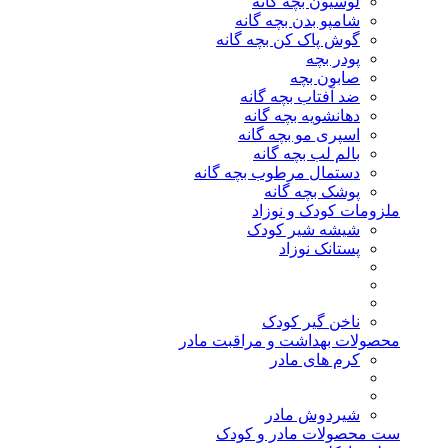
لوسیون بچه گانه
شامپو بدن بچه گانه
گوش پاک کن بچه گانه
پودر بچه
صابون بچه
ضد آفتاب بچه گانه
دهانشویه بچه گانه
اسپری مو بچه گانه
بالم لب بچه گانه
دستمال مرطوب بچه گانه
پوشک بچه گانه
ملزومات کودک و نوزاد
شیشه شیر کودک
پستانک نوزاد
ناخن گیر کودک
محصولات بهداشت و مراقبت مادر
کرم های مادر
شیردوش مادر
ست محصولات مادر و کودک