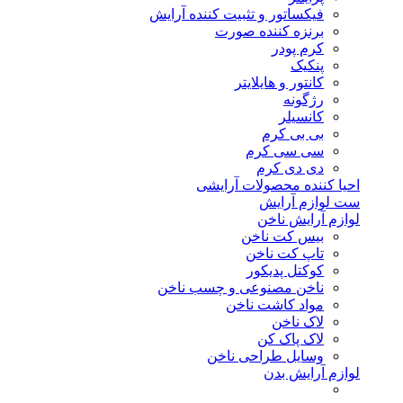
فیکساتور و تثبیت کننده آرایش
برنزه کننده صورت
کرم پودر
پنکیک
کانتور و هایلایتر
رژگونه
کانسیلر
بی بی کرم
سی سی کرم
دی دی کرم
احیا کننده محصولات آرایشی
ست لوازم آرایش
لوازم آرایش ناخن
بیس کت ناخن
تاپ کت ناخن
کوکتل پدیکور
ناخن مصنوعی و چسب ناخن
مواد کاشت ناخن
لاک ناخن
لاک پاک کن
وسایل طراحی ناخن
لوازم آرایش بدن