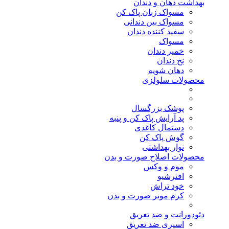
بهداشت دهان و دندان
مسواک زبان پاک کن
مسواک بین دندانی
سفید کننده دندان
مسواک
خمیر دندان
نخ دندان
دهان شویه
محصولات سلولزی
پوشک بزرگسال
پد آرایش پاک کن و پنبه
دستمال کاغذی
گوش پاک کن
نوار بهداشتی
محصولات اصلاح صورت و بدن
موم و وکس
افترشیو
خود تراش
کرم موبر صورت و بدن
دئودورانت و ضد تعریق
اسپری ضد تعریق