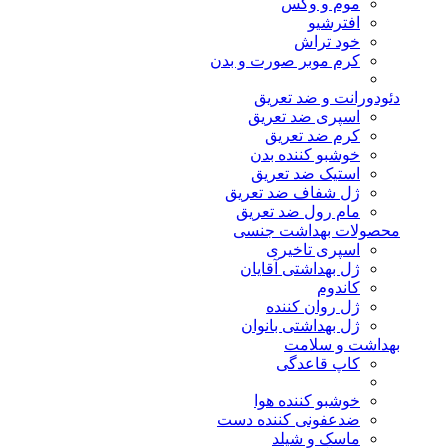
موم و وکس
افترشیو
خود تراش
کرم موبر صورت و بدن
دئودورانت و ضد تعریق
اسپری ضد تعریق
کرم ضد تعریق
خوشبو کننده بدن
استیک ضد تعریق
ژل شفاف ضد تعریق
مام رول ضد تعریق
محصولات بهداشت جنسی
اسپری تاخیری
ژل بهداشتی آقایان
کاندوم
ژل روان کننده
ژل بهداشتی بانوان
بهداشت و سلامت
کاپ قاعدگی
خوشبو کننده هوا
ضدعفونی کننده دست
ماسک و شیلد