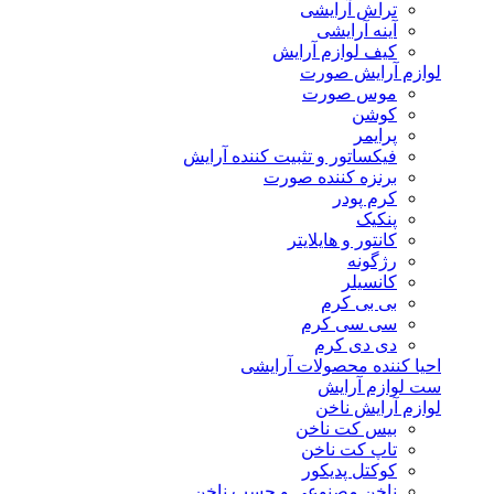
تراش آرایشی
آینه آرایشی
کیف لوازم آرایش
لوازم آرایش صورت
موس صورت
کوشن
پرایمر
فیکساتور و تثبیت کننده آرایش
برنزه کننده صورت
کرم پودر
پنکیک
کانتور و هایلایتر
رژگونه
کانسیلر
بی بی کرم
سی سی کرم
دی دی کرم
احیا کننده محصولات آرایشی
ست لوازم آرایش
لوازم آرایش ناخن
بیس کت ناخن
تاپ کت ناخن
کوکتل پدیکور
ناخن مصنوعی و چسب ناخن