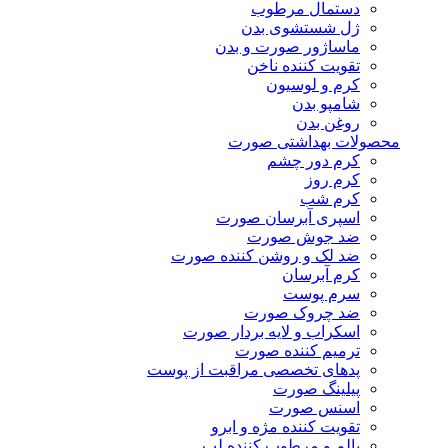
دستمال مرطوب
ژل شستشوی بدن
ماساژور صورت و بدن
تقویت کننده ناخن
کرم و لوسیون
شامپو بدن
روغن بدن
محصولات بهداشتی صورت
کرم دور چشم
کرم روز
کرم شب
اسپری آبرسان صورت
ضد جوش صورت
ضد لک و روشن کننده صورت
کرم آبرسان
سرم پوست
ضد چروک صورت
اسکراب و لایه بردار صورت
ترمیم کننده صورت
پدهای تخصصی مراقبت از پوست
پیلینگ صورت
اسنس صورت
تقویت کننده مژه و ابرو
بالم و مرطوب کننده لب