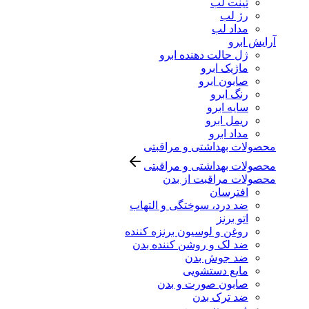
تینت لب
رژ لب
مداد لب
آرایش ابرو
ژل حالت دهنده ابرو
ماژیک ابرو
صابون ابرو
رنگ ابرو
سایه ابرو
ریمل ابرو
مداد ابرو
محصولات بهداشتی و مراقبتی
محصولات بهداشتی و مراقبتی
محصولات مراقبت از بدن
افترسان
ضد درد، سوختگی و التهاب
اتو برنز
روغن و لوسیون برنزه کننده
ضد لک و روشن کننده بدن
ضد جوش بدن
مایع دستشویی
صابون صورت و بدن
ضد ترک بدن