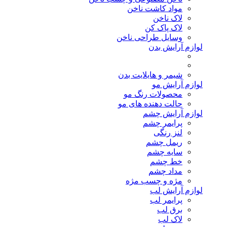
مواد کاشت ناخن
لاک ناخن
لاک پاک کن
وسایل طراحی ناخن
لوازم آرایش بدن
شیمر و هایلایت بدن
لوازم آرایش مو
محصولات رنگ مو
حالت دهنده های مو
لوازم آرایش چشم
پرایمر چشم
لنز رنگی
ریمل چشم
سایه چشم
خط چشم
مداد چشم
مژه و چسب مژه
لوازم آرایش لب
پرایمر لب
برق لب
لاک لب