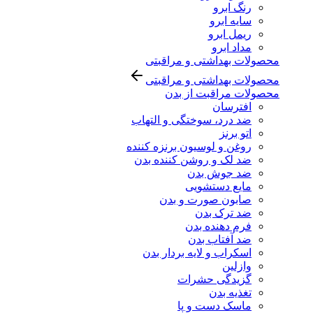
رنگ ابرو
سایه ابرو
ریمل ابرو
مداد ابرو
محصولات بهداشتی و مراقبتی
محصولات بهداشتی و مراقبتی
محصولات مراقبت از بدن
افترسان
ضد درد، سوختگی و التهاب
اتو برنز
روغن و لوسیون برنزه کننده
ضد لک و روشن کننده بدن
ضد جوش بدن
مایع دستشویی
صابون صورت و بدن
ضد ترک بدن
فرم دهنده بدن
ضد آفتاب بدن
اسکراب و لایه بردار بدن
وازلین
گزیدگی حشرات
تغذیه بدن
ماسک دست و پا