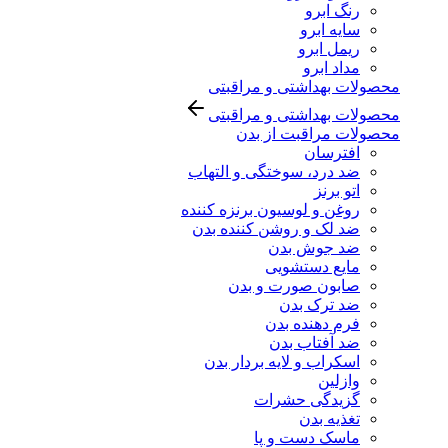
رنگ ابرو
سایه ابرو
ریمل ابرو
مداد ابرو
محصولات بهداشتی و مراقبتی
محصولات بهداشتی و مراقبتی
محصولات مراقبت از بدن
افترسان
ضد درد، سوختگی و التهاب
اتو برنز
روغن و لوسیون برنزه کننده
ضد لک و روشن کننده بدن
ضد جوش بدن
مایع دستشویی
صابون صورت و بدن
ضد ترک بدن
فرم دهنده بدن
ضد آفتاب بدن
اسکراب و لایه بردار بدن
وازلین
گزیدگی حشرات
تغذیه بدن
ماسک دست و پا