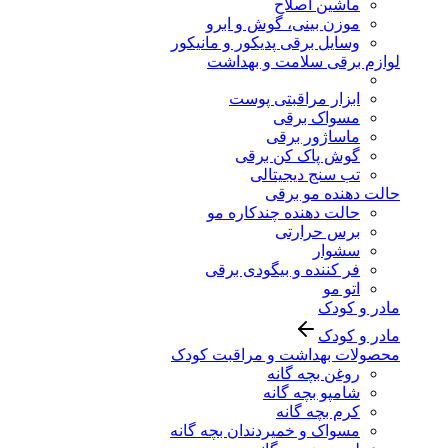
ماشین اصلاح
موزن بینی، گوش و ابرو
وسایل برقی پدیکور و مانیکور
لوازم برقی سلامت و بهداشت
ابزار مراقبتی پوست
مسواک برقی
ماساژور برقی
گوش پاک کن برقی
تب سنج دیجیتالی
حالت دهنده مو برقی
حالت دهنده چندکاره مو
برس حرارتی
سشوار
فر کننده و بیگودی برقی
اتو مو
مادر و کودک
مادر و کودک
محصولات بهداشت و مراقبت کودک
روغن بچه گانه
شامپو بچه گانه
کرم بچه گانه
مسواک و خمیردندان بچه گانه