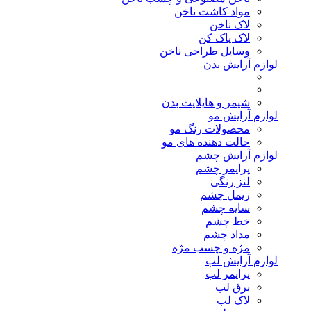
مواد کاشت ناخن
لاک ناخن
لاک پاک کن
وسایل طراحی ناخن
لوازم آرایش بدن
شیمر و هایلایت بدن
لوازم آرایش مو
محصولات رنگ مو
حالت دهنده های مو
لوازم آرایش چشم
پرایمر چشم
لنز رنگی
ریمل چشم
سایه چشم
خط چشم
مداد چشم
مژه و چسب مژه
لوازم آرایش لب
پرایمر لب
برق لب
لاک لب