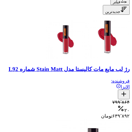
فیلتر
جدیدترین
رژ لب مایع مات کالیستا مدل Stain Matt شماره L92
فروشنده:
الانزا
۷۹۹٬۸۶۴
۲۰
۶۳۹٬۸۹۲
تومان