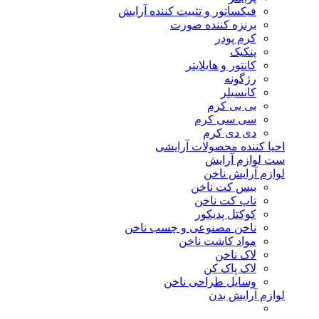
فیکساتور و تثبیت کننده آرایش
برنزه کننده صورت
کرم پودر
پنکیک
کانتور و هایلایتر
رژگونه
کانسیلر
بی بی کرم
سی سی کرم
دی دی کرم
احیا کننده محصولات آرایشی
ست لوازم آرایش
لوازم آرایش ناخن
بیس کت ناخن
تاپ کت ناخن
کوکتل پدیکور
ناخن مصنوعی و چسب ناخن
مواد کاشت ناخن
لاک ناخن
لاک پاک کن
وسایل طراحی ناخن
لوازم آرایش بدن