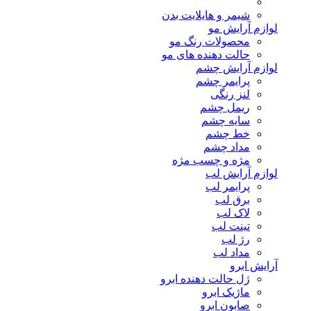
شیمر و هایلایت بدن
لوازم آرایش مو
محصولات رنگ مو
حالت دهنده های مو
لوازم آرایش چشم
پرایمر چشم
لنز رنگی
ریمل چشم
سایه چشم
خط چشم
مداد چشم
مژه و چسب مژه
لوازم آرایش لب
پرایمر لب
برق لب
لاک لب
تینت لب
رژ لب
مداد لب
آرایش ابرو
ژل حالت دهنده ابرو
ماژیک ابرو
صابون ابرو