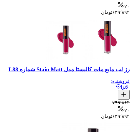
۲۰
۶۳۹٬۸۹۲
تومان
رژ لب مایع مات کالیستا مدل Stain Matt شماره L88
فروشنده:
الانزا
۷۹۹٬۸۶۴
۲۰
۶۳۹٬۸۹۲
تومان