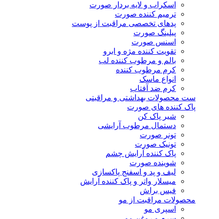
اسکراب و لایه بردار صورت
ترمیم کننده صورت
پدهای تخصصی مراقبت از پوست
پیلینگ صورت
اسنس صورت
تقویت کننده مژه و ابرو
بالم و مرطوب کننده لب
کرم مرطوب کننده
انواع ماسک
کرم ضد آفتاب
ست محصولات بهداشتی و مراقبتی
پاک کننده های صورت
شیر پاک کن
دستمال مرطوب آرایشی
تونر صورت
تونیک صورت
پاک کننده آرایش چشم
شوینده صورت
لیف و پد و اسفنج پاکسازی
میسلار واتر و پاک کننده آرایش
فیس براش
محصولات مراقبت از مو
اسپری مو
سرم و روغن مو