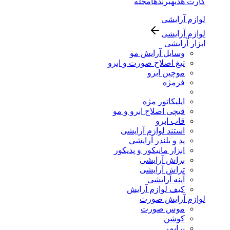
کارت هدیه
برندها
مجله
لوازم آرایشی
لوازم آرایشی
ابزار آرایشی
وسایل آرایش مو
تیغ اصلاح صورت و ابرو
موچین ابرو
فرمژه
اپلیکاتور مژه
قیچی اصلاح ابرو و مو
قاب ابرو
استند لوازم آرایشی
پد و بلندر آرایشی
ابزار مانیکور و پدیکور
براش آرایشی
تراش آرایشی
آینه آرایشی
کیف لوازم آرایش
لوازم آرایش صورت
موس صورت
کوشن
پرایمر