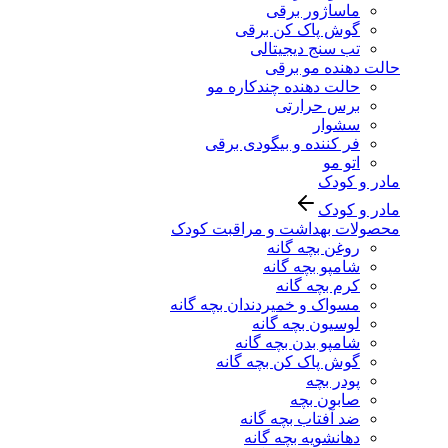
ماساژور برقی
گوش پاک کن برقی
تب سنج دیجیتالی
حالت دهنده مو برقی
حالت دهنده چندکاره مو
برس حرارتی
سشوار
فر کننده و بیگودی برقی
اتو مو
مادر و کودک
مادر و کودک
محصولات بهداشت و مراقبت کودک
روغن بچه گانه
شامپو بچه گانه
کرم بچه گانه
مسواک و خمیردندان بچه گانه
لوسیون بچه گانه
شامپو بدن بچه گانه
گوش پاک کن بچه گانه
پودر بچه
صابون بچه
ضد آفتاب بچه گانه
دهانشویه بچه گانه