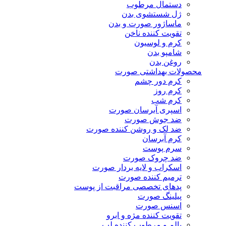
دستمال مرطوب
ژل شستشوی بدن
ماساژور صورت و بدن
تقویت کننده ناخن
کرم و لوسیون
شامپو بدن
روغن بدن
محصولات بهداشتی صورت
کرم دور چشم
کرم روز
کرم شب
اسپری آبرسان صورت
ضد جوش صورت
ضد لک و روشن کننده صورت
کرم آبرسان
سرم پوست
ضد چروک صورت
اسکراب و لایه بردار صورت
ترمیم کننده صورت
پدهای تخصصی مراقبت از پوست
پیلینگ صورت
اسنس صورت
تقویت کننده مژه و ابرو
بالم و مرطوب کننده لب