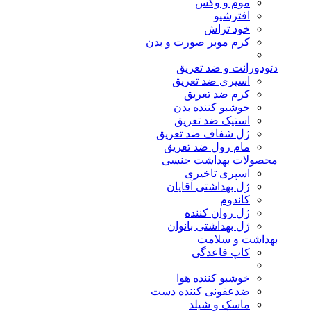
موم و وکس
افترشیو
خود تراش
کرم موبر صورت و بدن
دئودورانت و ضد تعریق
اسپری ضد تعریق
کرم ضد تعریق
خوشبو کننده بدن
استیک ضد تعریق
ژل شفاف ضد تعریق
مام رول ضد تعریق
محصولات بهداشت جنسی
اسپری تاخیری
ژل بهداشتی آقایان
کاندوم
ژل روان کننده
ژل بهداشتی بانوان
بهداشت و سلامت
کاپ قاعدگی
خوشبو کننده هوا
ضدعفونی کننده دست
ماسک و شیلد