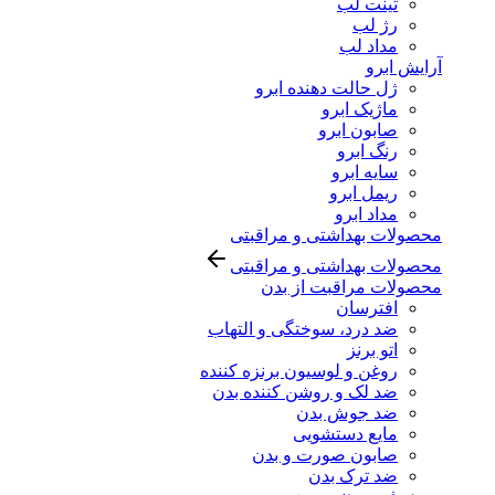
تینت لب
رژ لب
مداد لب
آرایش ابرو
ژل حالت دهنده ابرو
ماژیک ابرو
صابون ابرو
رنگ ابرو
سایه ابرو
ریمل ابرو
مداد ابرو
محصولات بهداشتی و مراقبتی
محصولات بهداشتی و مراقبتی
محصولات مراقبت از بدن
افترسان
ضد درد، سوختگی و التهاب
اتو برنز
روغن و لوسیون برنزه کننده
ضد لک و روشن کننده بدن
ضد جوش بدن
مایع دستشویی
صابون صورت و بدن
ضد ترک بدن