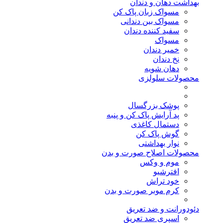
بهداشت دهان و دندان
مسواک زبان پاک کن
مسواک بین دندانی
سفید کننده دندان
مسواک
خمیر دندان
نخ دندان
دهان شویه
محصولات سلولزی
پوشک بزرگسال
پد آرایش پاک کن و پنبه
دستمال کاغذی
گوش پاک کن
نوار بهداشتی
محصولات اصلاح صورت و بدن
موم و وکس
افترشیو
خود تراش
کرم موبر صورت و بدن
دئودورانت و ضد تعریق
اسپری ضد تعریق