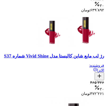
۲۰
۶۳۹٬۸۹۲
تومان
رژ لب مایع شاین کالیستا مدل Vivid Shine شماره S37
فروشنده:
الانزا
۴۶۵٬۳۲۶
۲۰
۳۷۲٬۲۶۱
تومان