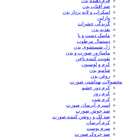
فرم دهنده بدن
ضد آفتاب بدن
اسکراب و لایه بردار بدن
وازلین
گزیدگی حشرات
تغذیه بدن
ماسک دست و پا
دستمال مرطوب
ژل شستشوی بدن
ماساژور صورت و بدن
تقویت کننده ناخن
کرم و لوسیون
شامپو بدن
روغن بدن
محصولات بهداشتی صورت
کرم دور چشم
کرم روز
کرم شب
اسپری آبرسان صورت
ضد جوش صورت
ضد لک و روشن کننده صورت
کرم آبرسان
سرم پوست
ضد چروک صورت