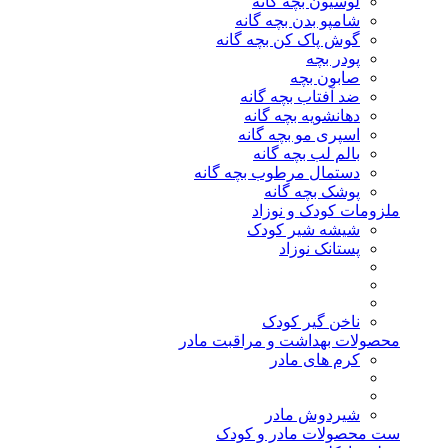
لوسیون بچه گانه
شامپو بدن بچه گانه
گوش پاک کن بچه گانه
پودر بچه
صابون بچه
ضد آفتاب بچه گانه
دهانشویه بچه گانه
اسپری مو بچه گانه
بالم لب بچه گانه
دستمال مرطوب بچه گانه
پوشک بچه گانه
ملزومات کودک و نوزاد
شیشه شیر کودک
پستانک نوزاد
ناخن گیر کودک
محصولات بهداشت و مراقبت مادر
کرم های مادر
شیردوش مادر
ست محصولات مادر و کودک