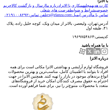
با الانزا
کارت هدیه
مجله
همکاری با الانزا
درباره ما
ارسال و بازگشت کالا
حریم
خصوصی
شرایط و ضوابط
فرصت های شغلی
تماس با ما
آدرس ایمیل:cs@elanza.com
تلفن تماس:۰۲۱۹۱۰۰۸۲۹۲
آدرس:تهران، ولیعصر، بالاتر از میدان ونک، کوچه خلیل زاده، پلاک
۴۱، طبقه اول
کدپستی:۱۹۶۹۷۵۴۸۶۴
با ما همراه باشید
درباره الانزا
فروشگاه لوازم آرایشی و بهداشتی الانزا مکانی است برای همه
افراد تا بتوانند با اطمینان کامل، مناسب‌ترین و بهترین محصولات
انواع برندهای موجود در بازار را تهیه کنند. همچنین الانزا در جهت
احترام به حقوق مصرف کنندگان امکان خرید از فروشگاه‌های
متعدد با محصولات متنوع‌تر را نیز، برای شما فراهم آورده است.