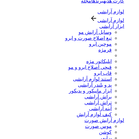
کارت هدیه
برندها
مجله
لوازم آرایشی
لوازم آرایشی
ابزار آرایشی
وسایل آرایش مو
تیغ اصلاح صورت و ابرو
موچین ابرو
فرمژه
اپلیکاتور مژه
قیچی اصلاح ابرو و مو
قاب ابرو
استند لوازم آرایشی
پد و بلندر آرایشی
ابزار مانیکور و پدیکور
براش آرایشی
تراش آرایشی
آینه آرایشی
کیف لوازم آرایش
لوازم آرایش صورت
موس صورت
کوشن
پرایمر