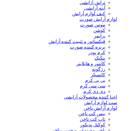
تراش آرایشی
آینه آرایشی
کیف لوازم آرایش
لوازم آرایش صورت
موس صورت
کوشن
پرایمر
فیکساتور و تثبیت کننده آرایش
برنزه کننده صورت
کرم پودر
پنکیک
کانتور و هایلایتر
رژگونه
کانسیلر
بی بی کرم
سی سی کرم
دی دی کرم
احیا کننده محصولات آرایشی
ست لوازم آرایش
لوازم آرایش ناخن
بیس کت ناخن
تاپ کت ناخن
کوکتل پدیکور
ناخن مصنوعی و چسب ناخن