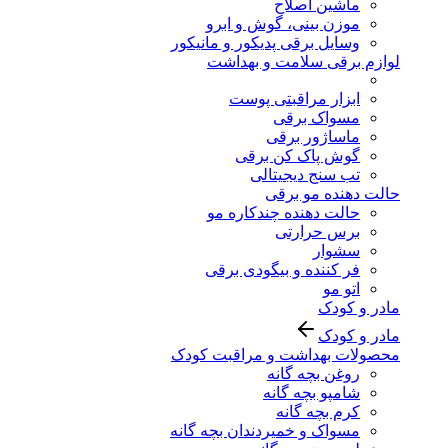
ماشین اصلاح
موزن بینی، گوش و ابرو
وسایل برقی پدیکور و مانیکور
لوازم برقی سلامت و بهداشت
ابزار مراقبتی پوست
مسواک برقی
ماساژور برقی
گوش پاک کن برقی
تب سنج دیجیتالی
حالت دهنده مو برقی
حالت دهنده چندکاره مو
برس حرارتی
سشوار
فر کننده و بیگودی برقی
اتو مو
مادر و کودک
مادر و کودک
محصولات بهداشت و مراقبت کودک
روغن بچه گانه
شامپو بچه گانه
کرم بچه گانه
مسواک و خمیردندان بچه گانه