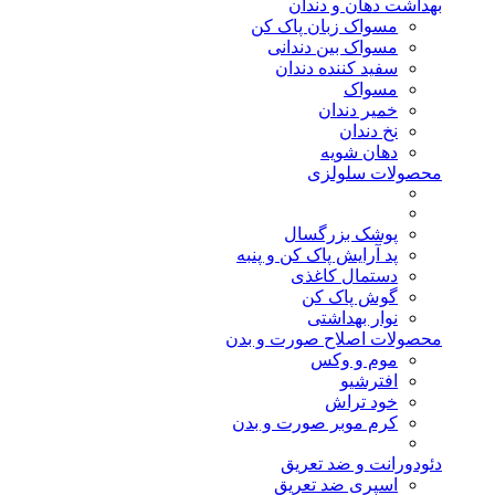
بهداشت دهان و دندان
مسواک زبان پاک کن
مسواک بین دندانی
سفید کننده دندان
مسواک
خمیر دندان
نخ دندان
دهان شویه
محصولات سلولزی
پوشک بزرگسال
پد آرایش پاک کن و پنبه
دستمال کاغذی
گوش پاک کن
نوار بهداشتی
محصولات اصلاح صورت و بدن
موم و وکس
افترشیو
خود تراش
کرم موبر صورت و بدن
دئودورانت و ضد تعریق
اسپری ضد تعریق