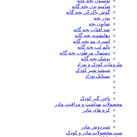
لوسیون بچه گانه
شامپو بدن بچه گانه
گوش پاک کن بچه گانه
پودر بچه
صابون بچه
ضد آفتاب بچه گانه
دهانشویه بچه گانه
اسپری مو بچه گانه
بالم لب بچه گانه
دستمال مرطوب بچه گانه
پوشک بچه گانه
ملزومات کودک و نوزاد
شیشه شیر کودک
پستانک نوزاد
ناخن گیر کودک
محصولات بهداشت و مراقبت مادر
کرم های مادر
شیردوش مادر
ست محصولات مادر و کودک