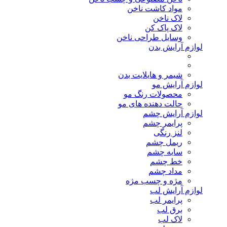
مواد کاشت ناخن
لاک ناخن
لاک پاک کن
وسایل طراحی ناخن
لوازم آرایش بدن
شیمر و هایلایت بدن
لوازم آرایش مو
محصولات رنگ مو
حالت دهنده های مو
لوازم آرایش چشم
پرایمر چشم
لنز رنگی
ریمل چشم
سایه چشم
خط چشم
مداد چشم
مژه و چسب مژه
لوازم آرایش لب
پرایمر لب
برق لب
لاک لب