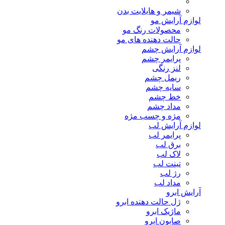
شیمر و هایلایت بدن
لوازم آرایش مو
محصولات رنگ مو
حالت دهنده های مو
لوازم آرایش چشم
پرایمر چشم
لنز رنگی
ریمل چشم
سایه چشم
خط چشم
مداد چشم
مژه و چسب مژه
لوازم آرایش لب
پرایمر لب
برق لب
لاک لب
تینت لب
رژ لب
مداد لب
آرایش ابرو
ژل حالت دهنده ابرو
ماژیک ابرو
صابون ابرو