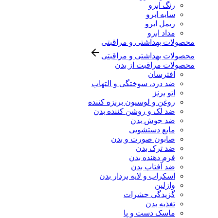
رنگ ابرو
سایه ابرو
ریمل ابرو
مداد ابرو
محصولات بهداشتی و مراقبتی
محصولات بهداشتی و مراقبتی
محصولات مراقبت از بدن
افترسان
ضد درد، سوختگی و التهاب
اتو برنز
روغن و لوسیون برنزه کننده
ضد لک و روشن کننده بدن
ضد جوش بدن
مایع دستشویی
صابون صورت و بدن
ضد ترک بدن
فرم دهنده بدن
ضد آفتاب بدن
اسکراب و لایه بردار بدن
وازلین
گزیدگی حشرات
تغذیه بدن
ماسک دست و پا