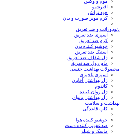
موم و وکس
افترشیو
خود تراش
کرم موبر صورت و بدن
دئودورانت و ضد تعریق
اسپری ضد تعریق
کرم ضد تعریق
خوشبو کننده بدن
استیک ضد تعریق
ژل شفاف ضد تعریق
مام رول ضد تعریق
محصولات بهداشت جنسی
اسپری تاخیری
ژل بهداشتی آقایان
کاندوم
ژل روان کننده
ژل بهداشتی بانوان
بهداشت و سلامت
کاپ قاعدگی
خوشبو کننده هوا
ضدعفونی کننده دست
ماسک و شیلد