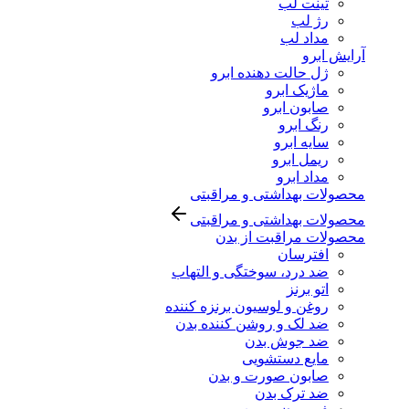
تینت لب
رژ لب
مداد لب
آرایش ابرو
ژل حالت دهنده ابرو
ماژیک ابرو
صابون ابرو
رنگ ابرو
سایه ابرو
ریمل ابرو
مداد ابرو
محصولات بهداشتی و مراقبتی
محصولات بهداشتی و مراقبتی
محصولات مراقبت از بدن
افترسان
ضد درد، سوختگی و التهاب
اتو برنز
روغن و لوسیون برنزه کننده
ضد لک و روشن کننده بدن
ضد جوش بدن
مایع دستشویی
صابون صورت و بدن
ضد ترک بدن