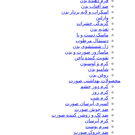
فرم دهنده بدن
ضد آفتاب بدن
اسکراب و لایه بردار بدن
وازلین
گزیدگی حشرات
تغذیه بدن
ماسک دست و پا
دستمال مرطوب
ژل شستشوی بدن
ماساژور صورت و بدن
تقویت کننده ناخن
کرم و لوسیون
شامپو بدن
روغن بدن
محصولات بهداشتی صورت
کرم دور چشم
کرم روز
کرم شب
اسپری آبرسان صورت
ضد جوش صورت
ضد لک و روشن کننده صورت
کرم آبرسان
سرم پوست
ضد چروک صورت