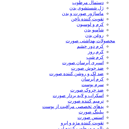
دستمال مرطوب
ژل شستشوی بدن
ماساژور صورت و بدن
تقویت کننده ناخن
کرم و لوسیون
شامپو بدن
روغن بدن
محصولات بهداشتی صورت
کرم دور چشم
کرم روز
کرم شب
اسپری آبرسان صورت
ضد جوش صورت
ضد لک و روشن کننده صورت
کرم آبرسان
سرم پوست
ضد چروک صورت
اسکراب و لایه بردار صورت
ترمیم کننده صورت
پدهای تخصصی مراقبت از پوست
پیلینگ صورت
اسنس صورت
تقویت کننده مژه و ابرو
بالم و مرطوب کننده لب