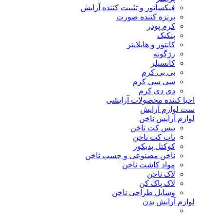
فیکساتور و تثبیت کننده آرایش
برنزه کننده صورت
کرم پودر
پنکیک
کانتور و هایلایتر
رژگونه
کانسیلر
بی بی کرم
سی سی کرم
دی دی کرم
احیا کننده محصولات آرایشی
ست لوازم آرایش
لوازم آرایش ناخن
بیس کت ناخن
تاپ کت ناخن
کوکتل پدیکور
ناخن مصنوعی و چسب ناخن
مواد کاشت ناخن
لاک ناخن
لاک پاک کن
وسایل طراحی ناخن
لوازم آرایش بدن