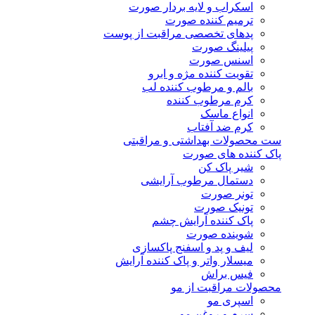
اسکراب و لایه بردار صورت
ترمیم کننده صورت
پدهای تخصصی مراقبت از پوست
پیلینگ صورت
اسنس صورت
تقویت کننده مژه و ابرو
بالم و مرطوب کننده لب
کرم مرطوب کننده
انواع ماسک
کرم ضد آفتاب
ست محصولات بهداشتی و مراقبتی
پاک کننده های صورت
شیر پاک کن
دستمال مرطوب آرایشی
تونر صورت
تونیک صورت
پاک کننده آرایش چشم
شوینده صورت
لیف و پد و اسفنج پاکسازی
میسلار واتر و پاک کننده آرایش
فیس براش
محصولات مراقبت از مو
اسپری مو
سرم و روغن مو