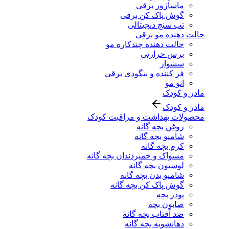
ماساژور برقی
گوش پاک کن برقی
تب سنج دیجیتالی
حالت دهنده مو برقی
حالت دهنده چندکاره مو
برس حرارتی
سشوار
فر کننده و بیگودی برقی
اتو مو
مادر و کودک
مادر و کودک
محصولات بهداشت و مراقبت کودک
روغن بچه گانه
شامپو بچه گانه
کرم بچه گانه
مسواک و خمیردندان بچه گانه
لوسیون بچه گانه
شامپو بدن بچه گانه
گوش پاک کن بچه گانه
پودر بچه
صابون بچه
ضد آفتاب بچه گانه
دهانشویه بچه گانه