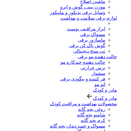
ماشین اصلاح
موزن بینی، گوش و ابرو
وسایل برقی پدیکور و مانیکور
لوازم برقی سلامت و بهداشت
ابزار مراقبتی پوست
مسواک برقی
ماساژور برقی
گوش پاک کن برقی
تب سنج دیجیتالی
حالت دهنده مو برقی
حالت دهنده چندکاره مو
برس حرارتی
سشوار
فر کننده و بیگودی برقی
اتو مو
مادر و کودک
مادر و کودک
محصولات بهداشت و مراقبت کودک
روغن بچه گانه
شامپو بچه گانه
کرم بچه گانه
مسواک و خمیردندان بچه گانه