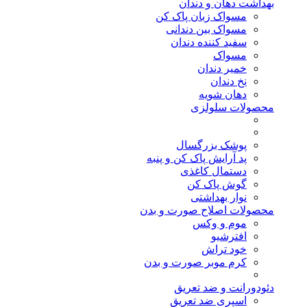
بهداشت دهان و دندان
مسواک زبان پاک کن
مسواک بین دندانی
سفید کننده دندان
مسواک
خمیر دندان
نخ دندان
دهان شویه
محصولات سلولزی
پوشک بزرگسال
پد آرایش پاک کن و پنبه
دستمال کاغذی
گوش پاک کن
نوار بهداشتی
محصولات اصلاح صورت و بدن
موم و وکس
افترشیو
خود تراش
کرم موبر صورت و بدن
دئودورانت و ضد تعریق
اسپری ضد تعریق