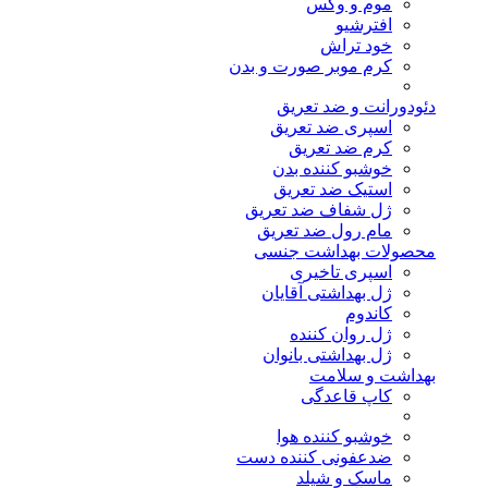
موم و وکس
افترشیو
خود تراش
کرم موبر صورت و بدن
دئودورانت و ضد تعریق
اسپری ضد تعریق
کرم ضد تعریق
خوشبو کننده بدن
استیک ضد تعریق
ژل شفاف ضد تعریق
مام رول ضد تعریق
محصولات بهداشت جنسی
اسپری تاخیری
ژل بهداشتی آقایان
کاندوم
ژل روان کننده
ژل بهداشتی بانوان
بهداشت و سلامت
کاپ قاعدگی
خوشبو کننده هوا
ضدعفونی کننده دست
ماسک و شیلد