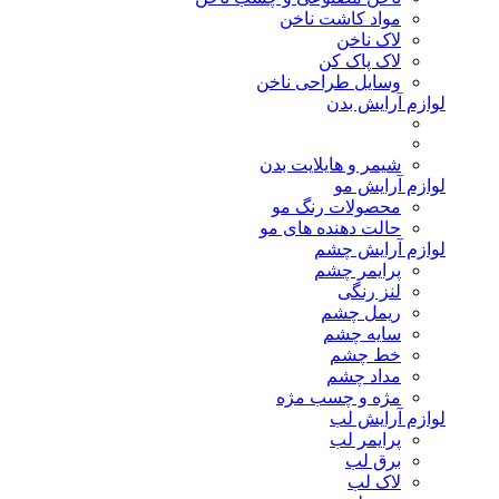
مواد کاشت ناخن
لاک ناخن
لاک پاک کن
وسایل طراحی ناخن
لوازم آرایش بدن
شیمر و هایلایت بدن
لوازم آرایش مو
محصولات رنگ مو
حالت دهنده های مو
لوازم آرایش چشم
پرایمر چشم
لنز رنگی
ریمل چشم
سایه چشم
خط چشم
مداد چشم
مژه و چسب مژه
لوازم آرایش لب
پرایمر لب
برق لب
لاک لب