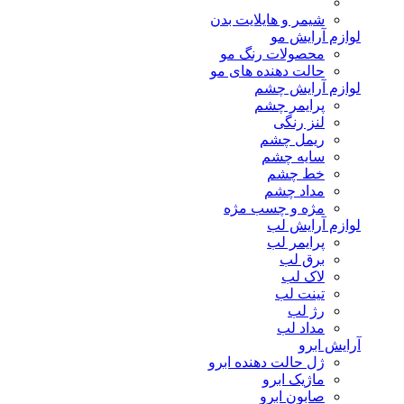
شیمر و هایلایت بدن
لوازم آرایش مو
محصولات رنگ مو
حالت دهنده های مو
لوازم آرایش چشم
پرایمر چشم
لنز رنگی
ریمل چشم
سایه چشم
خط چشم
مداد چشم
مژه و چسب مژه
لوازم آرایش لب
پرایمر لب
برق لب
لاک لب
تینت لب
رژ لب
مداد لب
آرایش ابرو
ژل حالت دهنده ابرو
ماژیک ابرو
صابون ابرو