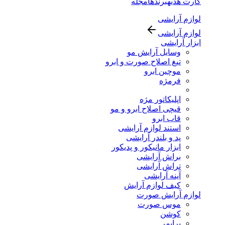
کارت هدیه
برندها
مجله
لوازم آرایشی
لوازم آرایشی
ابزار آرایشی
وسایل آرایش مو
تیغ اصلاح صورت و ابرو
موچین ابرو
فرمژه
اپلیکاتور مژه
قیچی اصلاح ابرو و مو
قاب ابرو
استند لوازم آرایشی
پد و بلندر آرایشی
ابزار مانیکور و پدیکور
براش آرایشی
تراش آرایشی
آینه آرایشی
کیف لوازم آرایش
لوازم آرایش صورت
موس صورت
کوشن
پرایمر