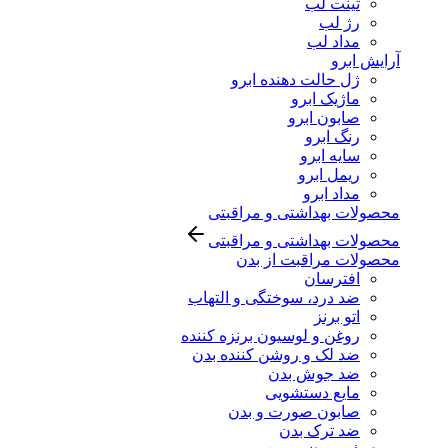
تینت لب
رژ لب
مداد لب
آرایش ابرو
ژل حالت دهنده ابرو
ماژیک ابرو
صابون ابرو
رنگ ابرو
سایه ابرو
ریمل ابرو
مداد ابرو
محصولات بهداشتی و مراقبتی
محصولات بهداشتی و مراقبتی
محصولات مراقبت از بدن
افترسان
ضد درد، سوختگی و التهاب
اتو برنز
روغن و لوسیون برنزه کننده
ضد لک و روشن کننده بدن
ضد جوش بدن
مایع دستشویی
صابون صورت و بدن
ضد ترک بدن