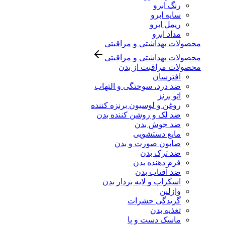
رنگ ابرو
سایه ابرو
ریمل ابرو
مداد ابرو
محصولات بهداشتی و مراقبتی
محصولات بهداشتی و مراقبتی
محصولات مراقبت از بدن
افترسان
ضد درد، سوختگی و التهاب
اتو برنز
روغن و لوسیون برنزه کننده
ضد لک و روشن کننده بدن
ضد جوش بدن
مایع دستشویی
صابون صورت و بدن
ضد ترک بدن
فرم دهنده بدن
ضد آفتاب بدن
اسکراب و لایه بردار بدن
وازلین
گزیدگی حشرات
تغذیه بدن
ماسک دست و پا