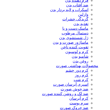
فرم دهنده بدن
ضد آفتاب بدن
اسکراب و لایه بردار بدن
وازلین
گزیدگی حشرات
تغذیه بدن
ماسک دست و پا
دستمال مرطوب
ژل شستشوی بدن
ماساژور صورت و بدن
تقویت کننده ناخن
کرم و لوسیون
شامپو بدن
روغن بدن
محصولات بهداشتی صورت
کرم دور چشم
کرم روز
کرم شب
اسپری آبرسان صورت
ضد جوش صورت
ضد لک و روشن کننده صورت
کرم آبرسان
سرم پوست
ضد چروک صورت