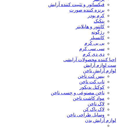
فیکساتور و تثبیت کننده آرایش
برنزه کننده صورت
کرم پودر
پنکیک
کانتور و هایلایتر
رژگونه
کانسیلر
بی بی کرم
سی سی کرم
دی دی کرم
احیا کننده محصولات آرایشی
ست لوازم آرایش
لوازم آرایش ناخن
بیس کت ناخن
تاپ کت ناخن
کوکتل پدیکور
ناخن مصنوعی و چسب ناخن
مواد کاشت ناخن
لاک ناخن
لاک پاک کن
وسایل طراحی ناخن
لوازم آرایش بدن