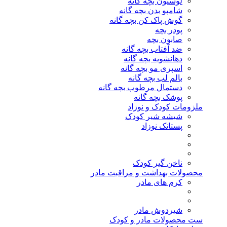
لوسیون بچه گانه
شامپو بدن بچه گانه
گوش پاک کن بچه گانه
پودر بچه
صابون بچه
ضد آفتاب بچه گانه
دهانشویه بچه گانه
اسپری مو بچه گانه
بالم لب بچه گانه
دستمال مرطوب بچه گانه
پوشک بچه گانه
ملزومات کودک و نوزاد
شیشه شیر کودک
پستانک نوزاد
ناخن گیر کودک
محصولات بهداشت و مراقبت مادر
کرم های مادر
شیردوش مادر
ست محصولات مادر و کودک