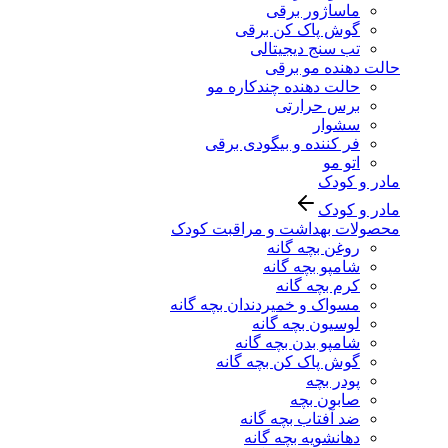
ماساژور برقی
گوش پاک کن برقی
تب سنج دیجیتالی
حالت دهنده مو برقی
حالت دهنده چندکاره مو
برس حرارتی
سشوار
فر کننده و بیگودی برقی
اتو مو
مادر و کودک
مادر و کودک
محصولات بهداشت و مراقبت کودک
روغن بچه گانه
شامپو بچه گانه
کرم بچه گانه
مسواک و خمیردندان بچه گانه
لوسیون بچه گانه
شامپو بدن بچه گانه
گوش پاک کن بچه گانه
پودر بچه
صابون بچه
ضد آفتاب بچه گانه
دهانشویه بچه گانه