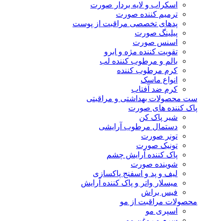
اسکراب و لایه بردار صورت
ترمیم کننده صورت
پدهای تخصصی مراقبت از پوست
پیلینگ صورت
اسنس صورت
تقویت کننده مژه و ابرو
بالم و مرطوب کننده لب
کرم مرطوب کننده
انواع ماسک
کرم ضد آفتاب
ست محصولات بهداشتی و مراقبتی
پاک کننده های صورت
شیر پاک کن
دستمال مرطوب آرایشی
تونر صورت
تونیک صورت
پاک کننده آرایش چشم
شوینده صورت
لیف و پد و اسفنج پاکسازی
میسلار واتر و پاک کننده آرایش
فیس براش
محصولات مراقبت از مو
اسپری مو
سرم و روغن مو