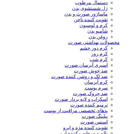
دستمال مرطوب
ژل شستشوی بدن
ماساژور صورت و بدن
تقویت کننده ناخن
کرم و لوسیون
شامپو بدن
روغن بدن
محصولات بهداشتی صورت
کرم دور چشم
کرم روز
کرم شب
اسپری آبرسان صورت
ضد جوش صورت
ضد لک و روشن کننده صورت
کرم آبرسان
سرم پوست
ضد چروک صورت
اسکراب و لایه بردار صورت
ترمیم کننده صورت
پدهای تخصصی مراقبت از پوست
پیلینگ صورت
اسنس صورت
تقویت کننده مژه و ابرو
بالم و مرطوب کننده لب