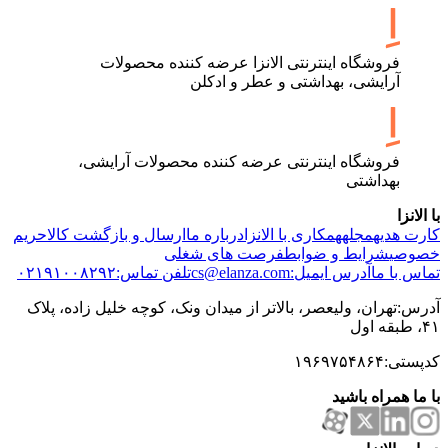
فروشگاه اینترنتی الانزا عرضه کننده محصولات
آرایشی، بهداشتی و عطر و ادکلن
فروشگاه اینترنتی عرضه کننده محصولات آرایشی،
بهداشتی
با الانزا
کارت هدیه
مجله
همکاری با الانزا
درباره ما
ارسال و بازگشت کالا
حریم
خصوصی
شرایط و ضوابط
فرصت های شغلی
تماس با ما
آدرس ایمیل:cs@elanza.com
تلفن تماس:۰۲۱۹۱۰۰۸۲۹۲
آدرس:تهران، ولیعصر، بالاتر از میدان ونک، کوچه خلیل زاده، پلاک
۴۱، طبقه اول
کدپستی:۱۹۶۹۷۵۴۸۶۴
با ما همراه باشید