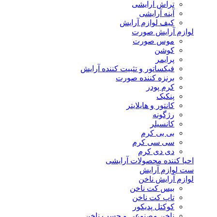
تراش آرایشی
آینه آرایشی
کیف لوازم آرایش
لوازم آرایش صورت
موس صورت
کوشن
پرایمر
فیکساتور و تثبیت کننده آرایش
برنزه کننده صورت
کرم پودر
پنکیک
کانتور و هایلایتر
رژگونه
کانسیلر
بی بی کرم
سی سی کرم
دی دی کرم
احیا کننده محصولات آرایشی
ست لوازم آرایش
لوازم آرایش ناخن
بیس کت ناخن
تاپ کت ناخن
کوکتل پدیکور
ناخن مصنوعی و چسب ناخن