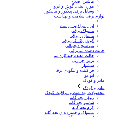
ماشین اصلاح
موزن بینی، گوش و ابرو
وسایل برقی پدیکور و مانیکور
لوازم برقی سلامت و بهداشت
ابزار مراقبتی پوست
مسواک برقی
ماساژور برقی
گوش پاک کن برقی
تب سنج دیجیتالی
حالت دهنده مو برقی
حالت دهنده چندکاره مو
برس حرارتی
سشوار
فر کننده و بیگودی برقی
اتو مو
مادر و کودک
مادر و کودک
محصولات بهداشت و مراقبت کودک
روغن بچه گانه
شامپو بچه گانه
کرم بچه گانه
مسواک و خمیردندان بچه گانه