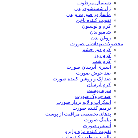
دستمال مرطوب
ژل شستشوی بدن
ماساژور صورت و بدن
تقویت کننده ناخن
کرم و لوسیون
شامپو بدن
روغن بدن
محصولات بهداشتی صورت
کرم دور چشم
کرم روز
کرم شب
اسپری آبرسان صورت
ضد جوش صورت
ضد لک و روشن کننده صورت
کرم آبرسان
سرم پوست
ضد چروک صورت
اسکراب و لایه بردار صورت
ترمیم کننده صورت
پدهای تخصصی مراقبت از پوست
پیلینگ صورت
اسنس صورت
تقویت کننده مژه و ابرو
بالم و مرطوب کننده لب