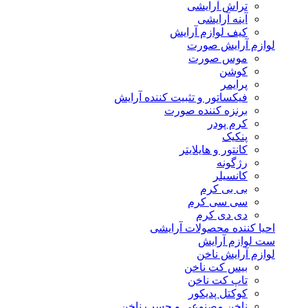
تراش آرایشی
آینه آرایشی
کیف لوازم آرایش
لوازم آرایش صورت
موس صورت
کوشن
پرایمر
فیکساتور و تثبیت کننده آرایش
برنزه کننده صورت
کرم پودر
پنکیک
کانتور و هایلایتر
رژگونه
کانسیلر
بی بی کرم
سی سی کرم
دی دی کرم
احیا کننده محصولات آرایشی
ست لوازم آرایش
لوازم آرایش ناخن
بیس کت ناخن
تاپ کت ناخن
کوکتل پدیکور
ناخن مصنوعی و چسب ناخن