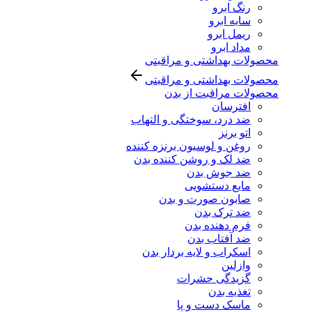
رنگ ابرو
سایه ابرو
ریمل ابرو
مداد ابرو
محصولات بهداشتی و مراقبتی
محصولات بهداشتی و مراقبتی
محصولات مراقبت از بدن
افترسان
ضد درد، سوختگی و التهاب
اتو برنز
روغن و لوسیون برنزه کننده
ضد لک و روشن کننده بدن
ضد جوش بدن
مایع دستشویی
صابون صورت و بدن
ضد ترک بدن
فرم دهنده بدن
ضد آفتاب بدن
اسکراب و لایه بردار بدن
وازلین
گزیدگی حشرات
تغذیه بدن
ماسک دست و پا