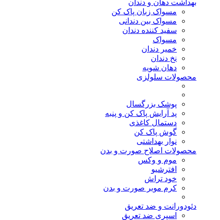
بهداشت دهان و دندان
مسواک زبان پاک کن
مسواک بین دندانی
سفید کننده دندان
مسواک
خمیر دندان
نخ دندان
دهان شویه
محصولات سلولزی
پوشک بزرگسال
پد آرایش پاک کن و پنبه
دستمال کاغذی
گوش پاک کن
نوار بهداشتی
محصولات اصلاح صورت و بدن
موم و وکس
افترشیو
خود تراش
کرم موبر صورت و بدن
دئودورانت و ضد تعریق
اسپری ضد تعریق