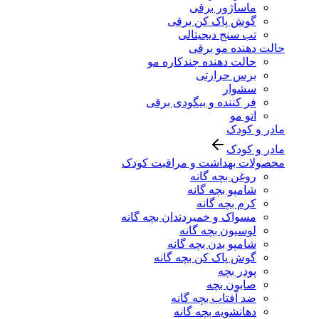
ماساژور برقی
گوش پاک کن برقی
تب سنج دیجیتالی
حالت دهنده مو برقی
حالت دهنده چندکاره مو
برس حرارتی
سشوار
فر کننده و بیگودی برقی
اتو مو
مادر و کودک
مادر و کودک
محصولات بهداشت و مراقبت کودک
روغن بچه گانه
شامپو بچه گانه
کرم بچه گانه
مسواک و خمیردندان بچه گانه
لوسیون بچه گانه
شامپو بدن بچه گانه
گوش پاک کن بچه گانه
پودر بچه
صابون بچه
ضد آفتاب بچه گانه
دهانشویه بچه گانه