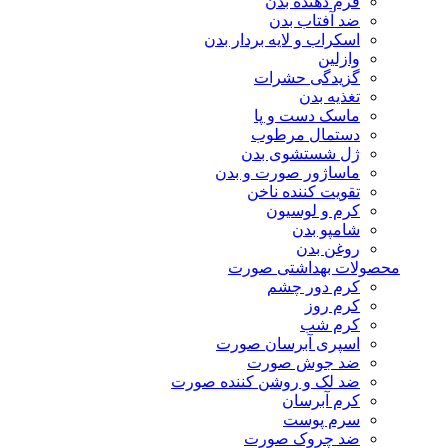
فرم دهنده بدن
ضد آفتاب بدن
اسکراب و لایه بردار بدن
وازلین
گزیدگی حشرات
تغذیه بدن
ماسک دست و پا
دستمال مرطوب
ژل شستشوی بدن
ماساژور صورت و بدن
تقویت کننده ناخن
کرم و لوسیون
شامپو بدن
روغن بدن
محصولات بهداشتی صورت
کرم دور چشم
کرم روز
کرم شب
اسپری آبرسان صورت
ضد جوش صورت
ضد لک و روشن کننده صورت
کرم آبرسان
سرم پوست
ضد چروک صورت