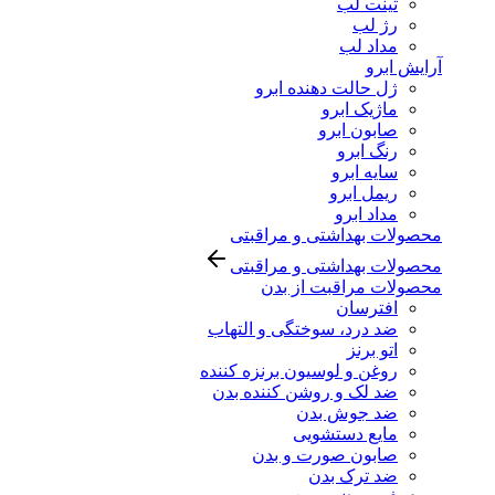
تینت لب
رژ لب
مداد لب
آرایش ابرو
ژل حالت دهنده ابرو
ماژیک ابرو
صابون ابرو
رنگ ابرو
سایه ابرو
ریمل ابرو
مداد ابرو
محصولات بهداشتی و مراقبتی
محصولات بهداشتی و مراقبتی
محصولات مراقبت از بدن
افترسان
ضد درد، سوختگی و التهاب
اتو برنز
روغن و لوسیون برنزه کننده
ضد لک و روشن کننده بدن
ضد جوش بدن
مایع دستشویی
صابون صورت و بدن
ضد ترک بدن