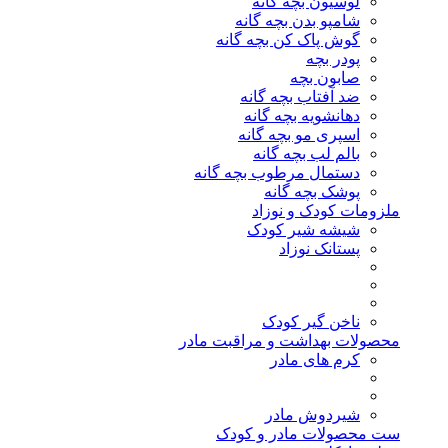
لوسیون بچه گانه
شامپو بدن بچه گانه
گوش پاک کن بچه گانه
پودر بچه
صابون بچه
ضد آفتاب بچه گانه
دهانشویه بچه گانه
اسپری مو بچه گانه
بالم لب بچه گانه
دستمال مرطوب بچه گانه
پوشک بچه گانه
ملزومات کودک و نوزاد
شیشه شیر کودک
پستانک نوزاد
ناخن گیر کودک
محصولات بهداشت و مراقبت مادر
کرم های مادر
شیردوش مادر
ست محصولات مادر و کودک