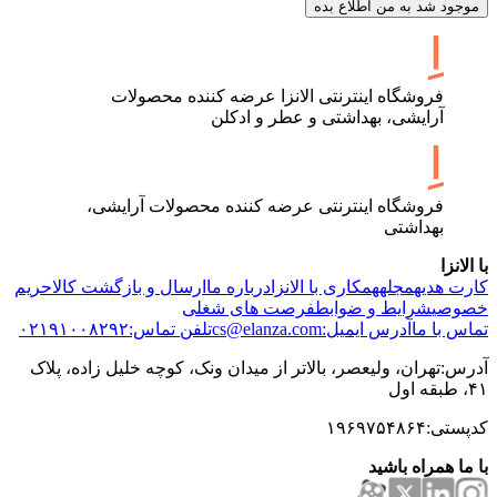
موجود شد به من اطلاع بده
فروشگاه اینترنتی الانزا عرضه کننده محصولات
آرایشی، بهداشتی و عطر و ادکلن
فروشگاه اینترنتی عرضه کننده محصولات آرایشی،
بهداشتی
با الانزا
کارت هدیه
مجله
همکاری با الانزا
درباره ما
ارسال و بازگشت کالا
حریم
خصوصی
شرایط و ضوابط
فرصت های شغلی
تماس با ما
آدرس ایمیل:cs@elanza.com
تلفن تماس:۰۲۱۹۱۰۰۸۲۹۲
آدرس:تهران، ولیعصر، بالاتر از میدان ونک، کوچه خلیل زاده، پلاک
۴۱، طبقه اول
کدپستی:۱۹۶۹۷۵۴۸۶۴
با ما همراه باشید