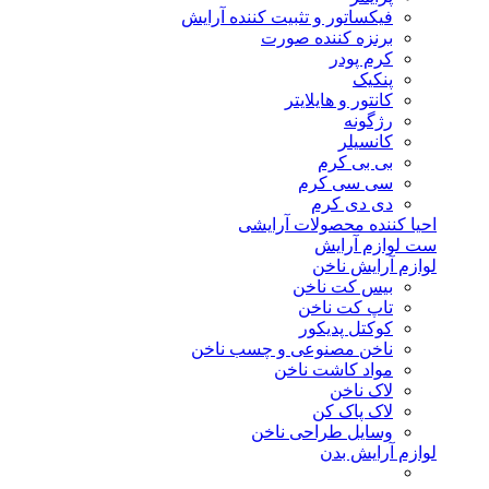
فیکساتور و تثبیت کننده آرایش
برنزه کننده صورت
کرم پودر
پنکیک
کانتور و هایلایتر
رژگونه
کانسیلر
بی بی کرم
سی سی کرم
دی دی کرم
احیا کننده محصولات آرایشی
ست لوازم آرایش
لوازم آرایش ناخن
بیس کت ناخن
تاپ کت ناخن
کوکتل پدیکور
ناخن مصنوعی و چسب ناخن
مواد کاشت ناخن
لاک ناخن
لاک پاک کن
وسایل طراحی ناخن
لوازم آرایش بدن