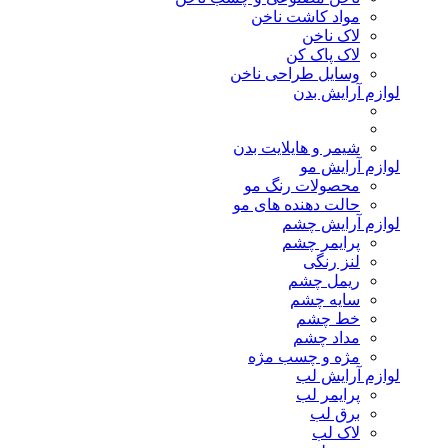
مواد کاشت ناخن
لاک ناخن
لاک پاک کن
وسایل طراحی ناخن
لوازم آرایش بدن
شیمر و هایلایت بدن
لوازم آرایش مو
محصولات رنگ مو
حالت دهنده های مو
لوازم آرایش چشم
پرایمر چشم
لنز رنگی
ریمل چشم
سایه چشم
خط چشم
مداد چشم
مژه و چسب مژه
لوازم آرایش لب
پرایمر لب
برق لب
لاک لب