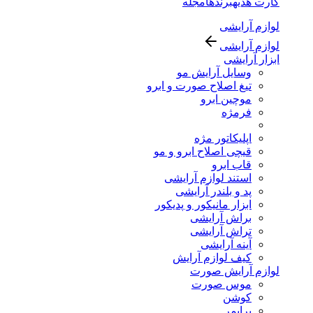
کارت هدیه
برندها
مجله
لوازم آرایشی
لوازم آرایشی
ابزار آرایشی
وسایل آرایش مو
تیغ اصلاح صورت و ابرو
موچین ابرو
فرمژه
اپلیکاتور مژه
قیچی اصلاح ابرو و مو
قاب ابرو
استند لوازم آرایشی
پد و بلندر آرایشی
ابزار مانیکور و پدیکور
براش آرایشی
تراش آرایشی
آینه آرایشی
کیف لوازم آرایش
لوازم آرایش صورت
موس صورت
کوشن
پرایمر