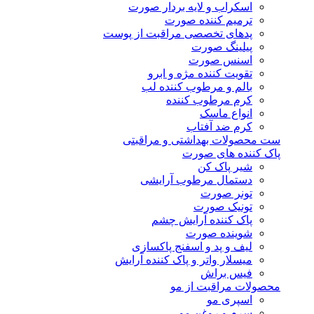
اسکراب و لایه بردار صورت
ترمیم کننده صورت
پدهای تخصصی مراقبت از پوست
پیلینگ صورت
اسنس صورت
تقویت کننده مژه و ابرو
بالم و مرطوب کننده لب
کرم مرطوب کننده
انواع ماسک
کرم ضد آفتاب
ست محصولات بهداشتی و مراقبتی
پاک کننده های صورت
شیر پاک کن
دستمال مرطوب آرایشی
تونر صورت
تونیک صورت
پاک کننده آرایش چشم
شوینده صورت
لیف و پد و اسفنج پاکسازی
میسلار واتر و پاک کننده آرایش
فیس براش
محصولات مراقبت از مو
اسپری مو
سرم و روغن مو