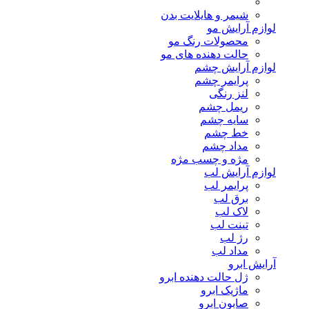
شیمر و هایلایت بدن
لوازم آرایش مو
محصولات رنگ مو
حالت دهنده های مو
لوازم آرایش چشم
پرایمر چشم
لنز رنگی
ریمل چشم
سایه چشم
خط چشم
مداد چشم
مژه و چسب مژه
لوازم آرایش لب
پرایمر لب
برق لب
لاک لب
تینت لب
رژ لب
مداد لب
آرایش ابرو
ژل حالت دهنده ابرو
ماژیک ابرو
صابون ابرو