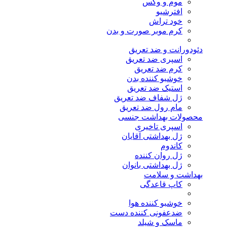
موم و وکس
افترشیو
خود تراش
کرم موبر صورت و بدن
دئودورانت و ضد تعریق
اسپری ضد تعریق
کرم ضد تعریق
خوشبو کننده بدن
استیک ضد تعریق
ژل شفاف ضد تعریق
مام رول ضد تعریق
محصولات بهداشت جنسی
اسپری تاخیری
ژل بهداشتی آقایان
کاندوم
ژل روان کننده
ژل بهداشتی بانوان
بهداشت و سلامت
کاپ قاعدگی
خوشبو کننده هوا
ضدعفونی کننده دست
ماسک و شیلد