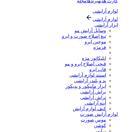
کارت هدیه
برندها
مجله
لوازم آرایشی
لوازم آرایشی
ابزار آرایشی
وسایل آرایش مو
تیغ اصلاح صورت و ابرو
موچین ابرو
فرمژه
اپلیکاتور مژه
قیچی اصلاح ابرو و مو
قاب ابرو
استند لوازم آرایشی
پد و بلندر آرایشی
ابزار مانیکور و پدیکور
براش آرایشی
تراش آرایشی
آینه آرایشی
کیف لوازم آرایش
لوازم آرایش صورت
موس صورت
کوشن
پرایمر