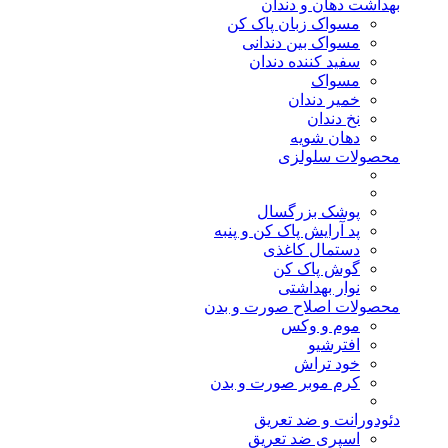
بهداشت دهان و دندان
مسواک زبان پاک کن
مسواک بین دندانی
سفید کننده دندان
مسواک
خمیر دندان
نخ دندان
دهان شویه
محصولات سلولزی
پوشک بزرگسال
پد آرایش پاک کن و پنبه
دستمال کاغذی
گوش پاک کن
نوار بهداشتی
محصولات اصلاح صورت و بدن
موم و وکس
افترشیو
خود تراش
کرم موبر صورت و بدن
دئودورانت و ضد تعریق
اسپری ضد تعریق