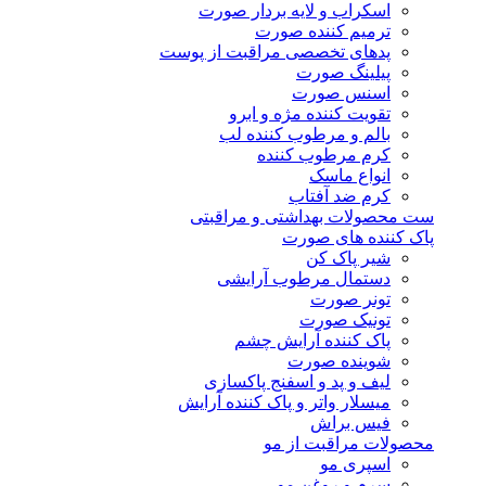
اسکراب و لایه بردار صورت
ترمیم کننده صورت
پدهای تخصصی مراقبت از پوست
پیلینگ صورت
اسنس صورت
تقویت کننده مژه و ابرو
بالم و مرطوب کننده لب
کرم مرطوب کننده
انواع ماسک
کرم ضد آفتاب
ست محصولات بهداشتی و مراقبتی
پاک کننده های صورت
شیر پاک کن
دستمال مرطوب آرایشی
تونر صورت
تونیک صورت
پاک کننده آرایش چشم
شوینده صورت
لیف و پد و اسفنج پاکسازی
میسلار واتر و پاک کننده آرایش
فیس براش
محصولات مراقبت از مو
اسپری مو
سرم و روغن مو