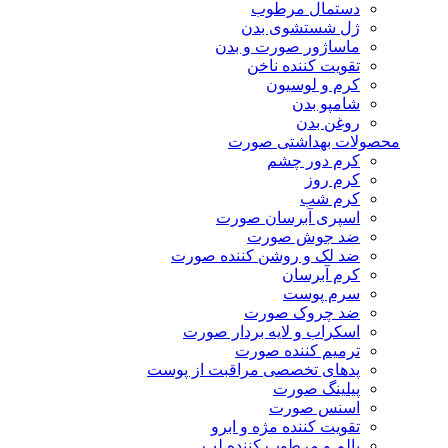
دستمال مرطوب
ژل شستشوی بدن
ماساژور صورت و بدن
تقویت کننده ناخن
کرم و لوسیون
شامپو بدن
روغن بدن
محصولات بهداشتی صورت
کرم دور چشم
کرم روز
کرم شب
اسپری آبرسان صورت
ضد جوش صورت
ضد لک و روشن کننده صورت
کرم آبرسان
سرم پوست
ضد چروک صورت
اسکراب و لایه بردار صورت
ترمیم کننده صورت
پدهای تخصصی مراقبت از پوست
پیلینگ صورت
اسنس صورت
تقویت کننده مژه و ابرو
بالم و مرطوب کننده لب