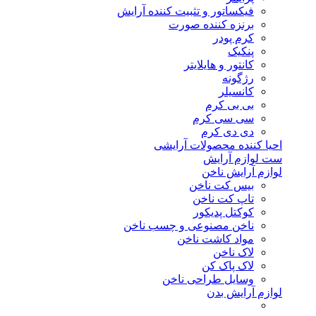
فیکساتور و تثبیت کننده آرایش
برنزه کننده صورت
کرم پودر
پنکیک
کانتور و هایلایتر
رژگونه
کانسیلر
بی بی کرم
سی سی کرم
دی دی کرم
احیا کننده محصولات آرایشی
ست لوازم آرایش
لوازم آرایش ناخن
بیس کت ناخن
تاپ کت ناخن
کوکتل پدیکور
ناخن مصنوعی و چسب ناخن
مواد کاشت ناخن
لاک ناخن
لاک پاک کن
وسایل طراحی ناخن
لوازم آرایش بدن