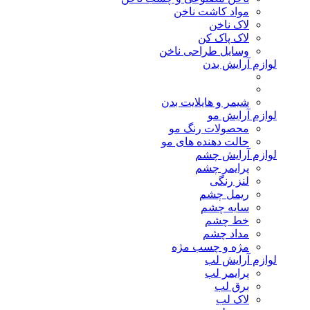
مواد کاشت ناخن
لاک ناخن
لاک پاک کن
وسایل طراحی ناخن
لوازم آرایش بدن
شیمر و هایلایت بدن
لوازم آرایش مو
محصولات رنگ مو
حالت دهنده های مو
لوازم آرایش چشم
پرایمر چشم
لنز رنگی
ریمل چشم
سایه چشم
خط چشم
مداد چشم
مژه و چسب مژه
لوازم آرایش لب
پرایمر لب
برق لب
لاک لب