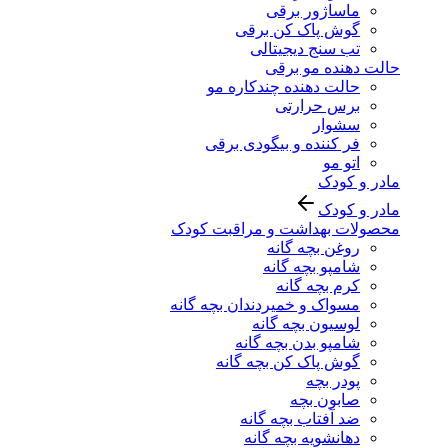
ماساژور برقی
گوش پاک کن برقی
تب سنج دیجیتالی
حالت دهنده مو برقی
حالت دهنده چندکاره مو
برس حرارتی
سشوار
فر کننده و بیگودی برقی
اتو مو
مادر و کودک
مادر و کودک
محصولات بهداشت و مراقبت کودک
روغن بچه گانه
شامپو بچه گانه
کرم بچه گانه
مسواک و خمیردندان بچه گانه
لوسیون بچه گانه
شامپو بدن بچه گانه
گوش پاک کن بچه گانه
پودر بچه
صابون بچه
ضد آفتاب بچه گانه
دهانشویه بچه گانه