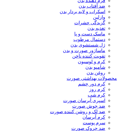
فرم دهنده بدن
ضد آفتاب بدن
اسکراب و لایه بردار بدن
وازلین
گزیدگی حشرات
تغذیه بدن
ماسک دست و پا
دستمال مرطوب
ژل شستشوی بدن
ماساژور صورت و بدن
تقویت کننده ناخن
کرم و لوسیون
شامپو بدن
روغن بدن
محصولات بهداشتی صورت
کرم دور چشم
کرم روز
کرم شب
اسپری آبرسان صورت
ضد جوش صورت
ضد لک و روشن کننده صورت
کرم آبرسان
سرم پوست
ضد چروک صورت