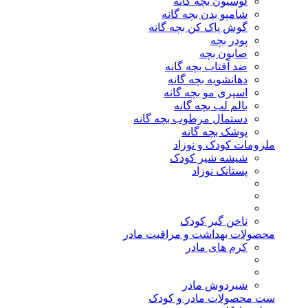
لوسیون بچه گانه
شامپو بدن بچه گانه
گوش پاک کن بچه گانه
پودر بچه
صابون بچه
ضد آفتاب بچه گانه
دهانشویه بچه گانه
اسپری مو بچه گانه
بالم لب بچه گانه
دستمال مرطوب بچه گانه
پوشک بچه گانه
ملزومات کودک و نوزاد
شیشه شیر کودک
پستانک نوزاد
ناخن گیر کودک
محصولات بهداشت و مراقبت مادر
کرم های مادر
شیردوش مادر
ست محصولات مادر و کودک