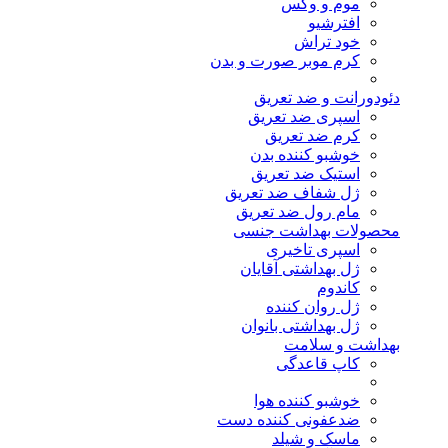
موم و وکس
افترشیو
خود تراش
کرم موبر صورت و بدن
دئودورانت و ضد تعریق
اسپری ضد تعریق
کرم ضد تعریق
خوشبو کننده بدن
استیک ضد تعریق
ژل شفاف ضد تعریق
مام رول ضد تعریق
محصولات بهداشت جنسی
اسپری تاخیری
ژل بهداشتی آقایان
کاندوم
ژل روان کننده
ژل بهداشتی بانوان
بهداشت و سلامت
کاپ قاعدگی
خوشبو کننده هوا
ضدعفونی کننده دست
ماسک و شیلد