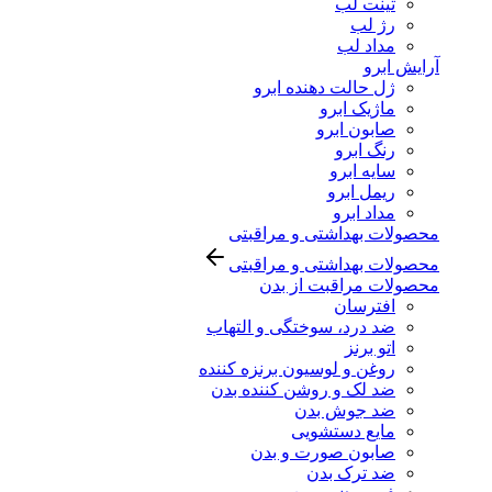
تینت لب
رژ لب
مداد لب
آرایش ابرو
ژل حالت دهنده ابرو
ماژیک ابرو
صابون ابرو
رنگ ابرو
سایه ابرو
ریمل ابرو
مداد ابرو
محصولات بهداشتی و مراقبتی
محصولات بهداشتی و مراقبتی
محصولات مراقبت از بدن
افترسان
ضد درد، سوختگی و التهاب
اتو برنز
روغن و لوسیون برنزه کننده
ضد لک و روشن کننده بدن
ضد جوش بدن
مایع دستشویی
صابون صورت و بدن
ضد ترک بدن