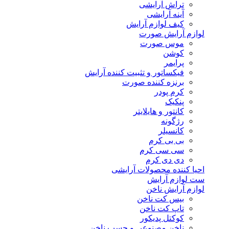
تراش آرایشی
آینه آرایشی
کیف لوازم آرایش
لوازم آرایش صورت
موس صورت
کوشن
پرایمر
فیکساتور و تثبیت کننده آرایش
برنزه کننده صورت
کرم پودر
پنکیک
کانتور و هایلایتر
رژگونه
کانسیلر
بی بی کرم
سی سی کرم
دی دی کرم
احیا کننده محصولات آرایشی
ست لوازم آرایش
لوازم آرایش ناخن
بیس کت ناخن
تاپ کت ناخن
کوکتل پدیکور
ناخن مصنوعی و چسب ناخن