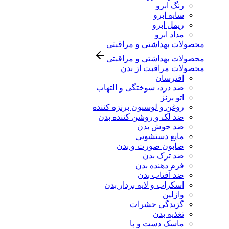
رنگ ابرو
سایه ابرو
ریمل ابرو
مداد ابرو
محصولات بهداشتی و مراقبتی
محصولات بهداشتی و مراقبتی
محصولات مراقبت از بدن
افترسان
ضد درد، سوختگی و التهاب
اتو برنز
روغن و لوسیون برنزه کننده
ضد لک و روشن کننده بدن
ضد جوش بدن
مایع دستشویی
صابون صورت و بدن
ضد ترک بدن
فرم دهنده بدن
ضد آفتاب بدن
اسکراب و لایه بردار بدن
وازلین
گزیدگی حشرات
تغذیه بدن
ماسک دست و پا