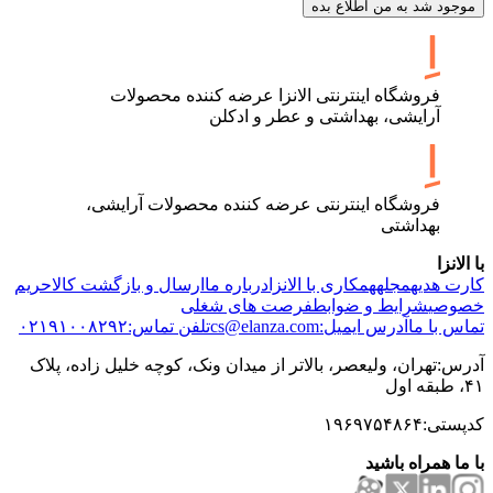
موجود شد به من اطلاع بده
فروشگاه اینترنتی الانزا عرضه کننده محصولات
آرایشی، بهداشتی و عطر و ادکلن
فروشگاه اینترنتی عرضه کننده محصولات آرایشی،
بهداشتی
با الانزا
کارت هدیه
مجله
همکاری با الانزا
درباره ما
ارسال و بازگشت کالا
حریم
خصوصی
شرایط و ضوابط
فرصت های شغلی
تماس با ما
آدرس ایمیل:cs@elanza.com
تلفن تماس:۰۲۱۹۱۰۰۸۲۹۲
آدرس:تهران، ولیعصر، بالاتر از میدان ونک، کوچه خلیل زاده، پلاک
۴۱، طبقه اول
کدپستی:۱۹۶۹۷۵۴۸۶۴
با ما همراه باشید