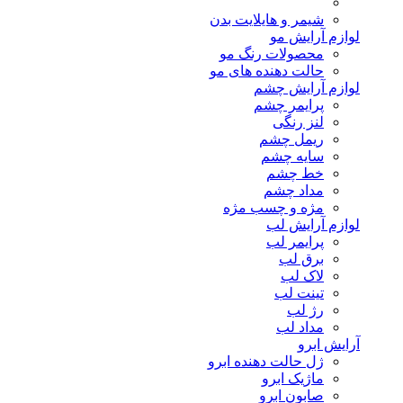
شیمر و هایلایت بدن
لوازم آرایش مو
محصولات رنگ مو
حالت دهنده های مو
لوازم آرایش چشم
پرایمر چشم
لنز رنگی
ریمل چشم
سایه چشم
خط چشم
مداد چشم
مژه و چسب مژه
لوازم آرایش لب
پرایمر لب
برق لب
لاک لب
تینت لب
رژ لب
مداد لب
آرایش ابرو
ژل حالت دهنده ابرو
ماژیک ابرو
صابون ابرو