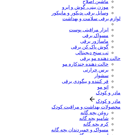
ماشین اصلاح
موزن بینی، گوش و ابرو
وسایل برقی پدیکور و مانیکور
لوازم برقی سلامت و بهداشت
ابزار مراقبتی پوست
مسواک برقی
ماساژور برقی
گوش پاک کن برقی
تب سنج دیجیتالی
حالت دهنده مو برقی
حالت دهنده چندکاره مو
برس حرارتی
سشوار
فر کننده و بیگودی برقی
اتو مو
مادر و کودک
مادر و کودک
محصولات بهداشت و مراقبت کودک
روغن بچه گانه
شامپو بچه گانه
کرم بچه گانه
مسواک و خمیردندان بچه گانه