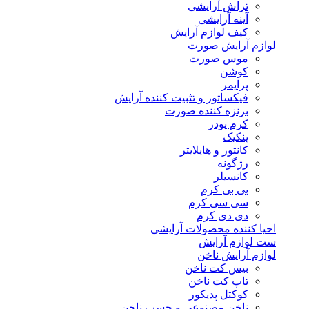
تراش آرایشی
آینه آرایشی
کیف لوازم آرایش
لوازم آرایش صورت
موس صورت
کوشن
پرایمر
فیکساتور و تثبیت کننده آرایش
برنزه کننده صورت
کرم پودر
پنکیک
کانتور و هایلایتر
رژگونه
کانسیلر
بی بی کرم
سی سی کرم
دی دی کرم
احیا کننده محصولات آرایشی
ست لوازم آرایش
لوازم آرایش ناخن
بیس کت ناخن
تاپ کت ناخن
کوکتل پدیکور
ناخن مصنوعی و چسب ناخن