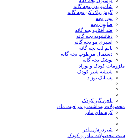
لوسیون بچه گانه
شامپو بدن بچه گانه
گوش پاک کن بچه گانه
پودر بچه
صابون بچه
ضد آفتاب بچه گانه
دهانشویه بچه گانه
اسپری مو بچه گانه
بالم لب بچه گانه
دستمال مرطوب بچه گانه
پوشک بچه گانه
ملزومات کودک و نوزاد
شیشه شیر کودک
پستانک نوزاد
ناخن گیر کودک
محصولات بهداشت و مراقبت مادر
کرم های مادر
شیردوش مادر
ست محصولات مادر و کودک