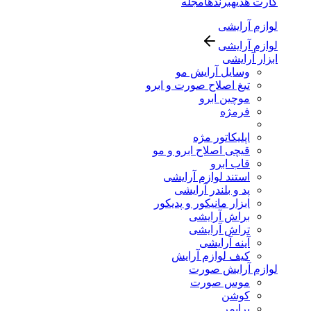
کارت هدیه
برندها
مجله
لوازم آرایشی
لوازم آرایشی
ابزار آرایشی
وسایل آرایش مو
تیغ اصلاح صورت و ابرو
موچین ابرو
فرمژه
اپلیکاتور مژه
قیچی اصلاح ابرو و مو
قاب ابرو
استند لوازم آرایشی
پد و بلندر آرایشی
ابزار مانیکور و پدیکور
براش آرایشی
تراش آرایشی
آینه آرایشی
کیف لوازم آرایش
لوازم آرایش صورت
موس صورت
کوشن
پرایمر