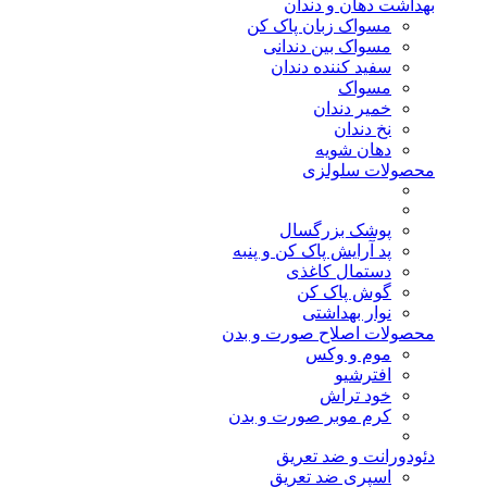
بهداشت دهان و دندان
مسواک زبان پاک کن
مسواک بین دندانی
سفید کننده دندان
مسواک
خمیر دندان
نخ دندان
دهان شویه
محصولات سلولزی
پوشک بزرگسال
پد آرایش پاک کن و پنبه
دستمال کاغذی
گوش پاک کن
نوار بهداشتی
محصولات اصلاح صورت و بدن
موم و وکس
افترشیو
خود تراش
کرم موبر صورت و بدن
دئودورانت و ضد تعریق
اسپری ضد تعریق