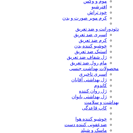
موم و وکس
افترشیو
خود تراش
کرم موبر صورت و بدن
دئودورانت و ضد تعریق
اسپری ضد تعریق
کرم ضد تعریق
خوشبو کننده بدن
استیک ضد تعریق
ژل شفاف ضد تعریق
مام رول ضد تعریق
محصولات بهداشت جنسی
اسپری تاخیری
ژل بهداشتی آقایان
کاندوم
ژل روان کننده
ژل بهداشتی بانوان
بهداشت و سلامت
کاپ قاعدگی
خوشبو کننده هوا
ضدعفونی کننده دست
ماسک و شیلد