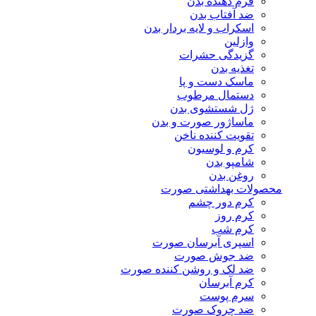
فرم دهنده بدن
ضد آفتاب بدن
اسکراب و لایه بردار بدن
وازلین
گزیدگی حشرات
تغذیه بدن
ماسک دست و پا
دستمال مرطوب
ژل شستشوی بدن
ماساژور صورت و بدن
تقویت کننده ناخن
کرم و لوسیون
شامپو بدن
روغن بدن
محصولات بهداشتی صورت
کرم دور چشم
کرم روز
کرم شب
اسپری آبرسان صورت
ضد جوش صورت
ضد لک و روشن کننده صورت
کرم آبرسان
سرم پوست
ضد چروک صورت