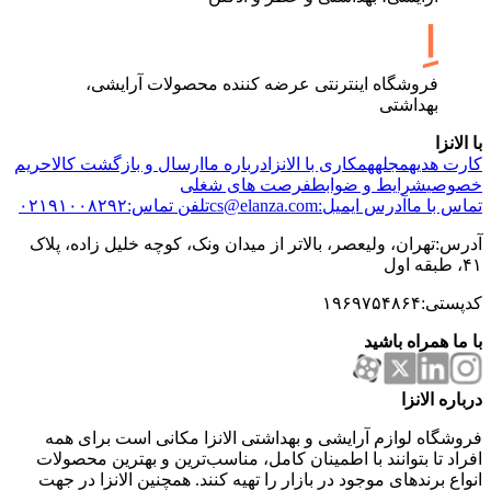
فروشگاه اینترنتی عرضه کننده محصولات آرایشی،
بهداشتی
با الانزا
کارت هدیه
مجله
همکاری با الانزا
درباره ما
ارسال و بازگشت کالا
حریم
خصوصی
شرایط و ضوابط
فرصت های شغلی
تماس با ما
آدرس ایمیل:cs@elanza.com
تلفن تماس:۰۲۱۹۱۰۰۸۲۹۲
آدرس:تهران، ولیعصر، بالاتر از میدان ونک، کوچه خلیل زاده، پلاک
۴۱، طبقه اول
کدپستی:۱۹۶۹۷۵۴۸۶۴
با ما همراه باشید
درباره الانزا
فروشگاه لوازم آرایشی و بهداشتی الانزا مکانی است برای همه
افراد تا بتوانند با اطمینان کامل، مناسب‌ترین و بهترین محصولات
انواع برندهای موجود در بازار را تهیه کنند. همچنین الانزا در جهت