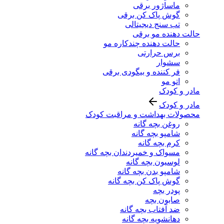
ماساژور برقی
گوش پاک کن برقی
تب سنج دیجیتالی
حالت دهنده مو برقی
حالت دهنده چندکاره مو
برس حرارتی
سشوار
فر کننده و بیگودی برقی
اتو مو
مادر و کودک
مادر و کودک
محصولات بهداشت و مراقبت کودک
روغن بچه گانه
شامپو بچه گانه
کرم بچه گانه
مسواک و خمیردندان بچه گانه
لوسیون بچه گانه
شامپو بدن بچه گانه
گوش پاک کن بچه گانه
پودر بچه
صابون بچه
ضد آفتاب بچه گانه
دهانشویه بچه گانه