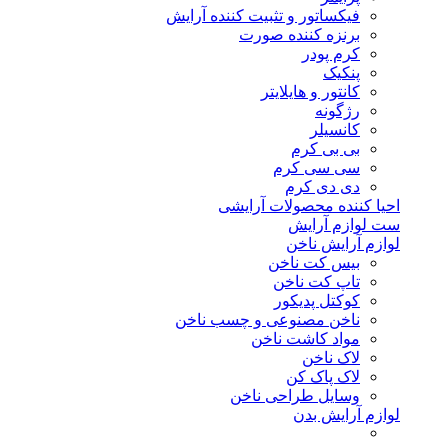
فیکساتور و تثبیت کننده آرایش
برنزه کننده صورت
کرم پودر
پنکیک
کانتور و هایلایتر
رژگونه
کانسیلر
بی بی کرم
سی سی کرم
دی دی کرم
احیا کننده محصولات آرایشی
ست لوازم آرایش
لوازم آرایش ناخن
بیس کت ناخن
تاپ کت ناخن
کوکتل پدیکور
ناخن مصنوعی و چسب ناخن
مواد کاشت ناخن
لاک ناخن
لاک پاک کن
وسایل طراحی ناخن
لوازم آرایش بدن