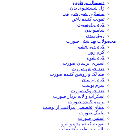
دستمال مرطوب
ژل شستشوی بدن
ماساژور صورت و بدن
تقویت کننده ناخن
کرم و لوسیون
شامپو بدن
روغن بدن
محصولات بهداشتی صورت
کرم دور چشم
کرم روز
کرم شب
اسپری آبرسان صورت
ضد جوش صورت
ضد لک و روشن کننده صورت
کرم آبرسان
سرم پوست
ضد چروک صورت
اسکراب و لایه بردار صورت
ترمیم کننده صورت
پدهای تخصصی مراقبت از پوست
پیلینگ صورت
اسنس صورت
تقویت کننده مژه و ابرو
بالم و مرطوب کننده لب