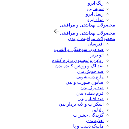
رنگ ابرو
سایه ابرو
ریمل ابرو
مداد ابرو
محصولات بهداشتی و مراقبتی
محصولات بهداشتی و مراقبتی
محصولات مراقبت از بدن
افترسان
ضد درد، سوختگی و التهاب
اتو برنز
روغن و لوسیون برنزه کننده
ضد لک و روشن کننده بدن
ضد جوش بدن
مایع دستشویی
صابون صورت و بدن
ضد ترک بدن
فرم دهنده بدن
ضد آفتاب بدن
اسکراب و لایه بردار بدن
وازلین
گزیدگی حشرات
تغذیه بدن
ماسک دست و پا