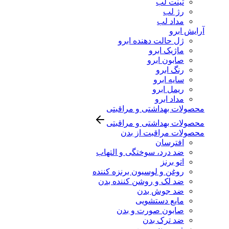
تینت لب
رژ لب
مداد لب
آرایش ابرو
ژل حالت دهنده ابرو
ماژیک ابرو
صابون ابرو
رنگ ابرو
سایه ابرو
ریمل ابرو
مداد ابرو
محصولات بهداشتی و مراقبتی
محصولات بهداشتی و مراقبتی
محصولات مراقبت از بدن
افترسان
ضد درد، سوختگی و التهاب
اتو برنز
روغن و لوسیون برنزه کننده
ضد لک و روشن کننده بدن
ضد جوش بدن
مایع دستشویی
صابون صورت و بدن
ضد ترک بدن