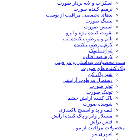
اسکراب و لایه بردار صورت
ترمیم کننده صورت
پدهای تخصصی مراقبت از پوست
پیلینگ صورت
اسنس صورت
تقویت کننده مژه و ابرو
بالم و مرطوب کننده لب
کرم مرطوب کننده
انواع ماسک
کرم ضد آفتاب
ست محصولات بهداشتی و مراقبتی
پاک کننده های صورت
شیر پاک کن
دستمال مرطوب آرایشی
تونر صورت
تونیک صورت
پاک کننده آرایش چشم
شوینده صورت
لیف و پد و اسفنج پاکسازی
میسلار واتر و پاک کننده آرایش
فیس براش
محصولات مراقبت از مو
اسپری مو
سرم و روغن مو