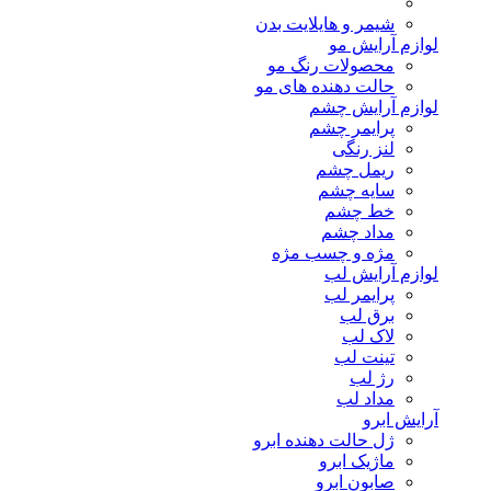
شیمر و هایلایت بدن
لوازم آرایش مو
محصولات رنگ مو
حالت دهنده های مو
لوازم آرایش چشم
پرایمر چشم
لنز رنگی
ریمل چشم
سایه چشم
خط چشم
مداد چشم
مژه و چسب مژه
لوازم آرایش لب
پرایمر لب
برق لب
لاک لب
تینت لب
رژ لب
مداد لب
آرایش ابرو
ژل حالت دهنده ابرو
ماژیک ابرو
صابون ابرو