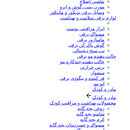
ماشین اصلاح
موزن بینی، گوش و ابرو
وسایل برقی پدیکور و مانیکور
لوازم برقی سلامت و بهداشت
ابزار مراقبتی پوست
مسواک برقی
ماساژور برقی
گوش پاک کن برقی
تب سنج دیجیتالی
حالت دهنده مو برقی
حالت دهنده چندکاره مو
برس حرارتی
سشوار
فر کننده و بیگودی برقی
اتو مو
مادر و کودک
مادر و کودک
محصولات بهداشت و مراقبت کودک
روغن بچه گانه
شامپو بچه گانه
کرم بچه گانه
مسواک و خمیردندان بچه گانه