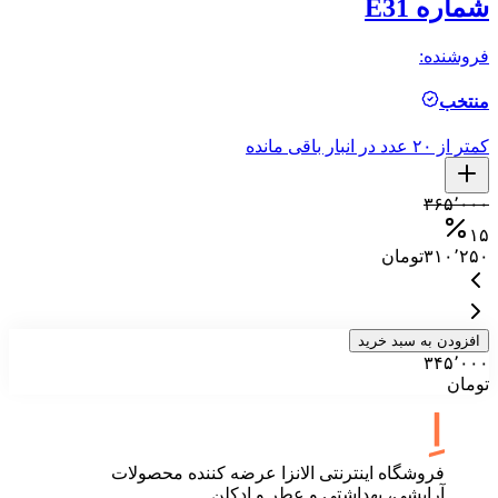
شماره E31
ic
فروشنده:
فر
منتخب
م
کمتر از ۲۰ عدد در انبار باقی مانده
کمتر ا
۰
۳۶۵٬۰۰۰
۵
۱۵
۳۱۰٬۲۵۰
تومان
۰
افزودن به سبد خرید
۳۴۵٬۰۰۰
تومان
فروشگاه اینترنتی الانزا عرضه کننده محصولات
آرایشی، بهداشتی و عطر و ادکلن