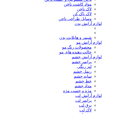
مواد کاشت ناخن
لاک ناخن
لاک پاک کن
وسایل طراحی ناخن
لوازم آرایش بدن
شیمر و هایلایت بدن
لوازم آرایش مو
محصولات رنگ مو
حالت دهنده های مو
لوازم آرایش چشم
پرایمر چشم
لنز رنگی
ریمل چشم
سایه چشم
خط چشم
مداد چشم
مژه و چسب مژه
لوازم آرایش لب
پرایمر لب
برق لب
لاک لب