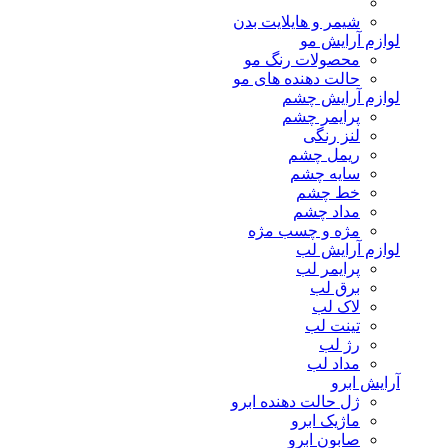
شیمر و هایلایت بدن
لوازم آرایش مو
محصولات رنگ مو
حالت دهنده های مو
لوازم آرایش چشم
پرایمر چشم
لنز رنگی
ریمل چشم
سایه چشم
خط چشم
مداد چشم
مژه و چسب مژه
لوازم آرایش لب
پرایمر لب
برق لب
لاک لب
تینت لب
رژ لب
مداد لب
آرایش ابرو
ژل حالت دهنده ابرو
ماژیک ابرو
صابون ابرو