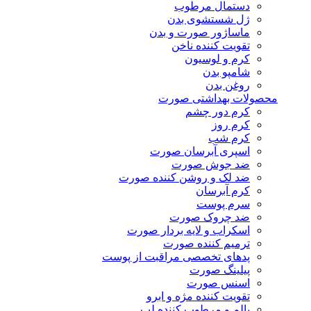
دستمال مرطوب
ژل شستشوی بدن
ماساژور صورت و بدن
تقویت کننده ناخن
کرم و لوسیون
شامپو بدن
روغن بدن
محصولات بهداشتی صورت
کرم دور چشم
کرم روز
کرم شب
اسپری آبرسان صورت
ضد جوش صورت
ضد لک و روشن کننده صورت
کرم آبرسان
سرم پوست
ضد چروک صورت
اسکراب و لایه بردار صورت
ترمیم کننده صورت
پدهای تخصصی مراقبت از پوست
پیلینگ صورت
اسنس صورت
تقویت کننده مژه و ابرو
بالم و مرطوب کننده لب