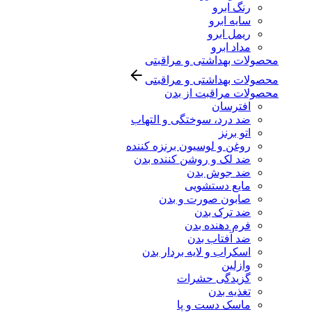
رنگ ابرو
سایه ابرو
ریمل ابرو
مداد ابرو
محصولات بهداشتی و مراقبتی
محصولات بهداشتی و مراقبتی
محصولات مراقبت از بدن
افترسان
ضد درد، سوختگی و التهاب
اتو برنز
روغن و لوسیون برنزه کننده
ضد لک و روشن کننده بدن
ضد جوش بدن
مایع دستشویی
صابون صورت و بدن
ضد ترک بدن
فرم دهنده بدن
ضد آفتاب بدن
اسکراب و لایه بردار بدن
وازلین
گزیدگی حشرات
تغذیه بدن
ماسک دست و پا