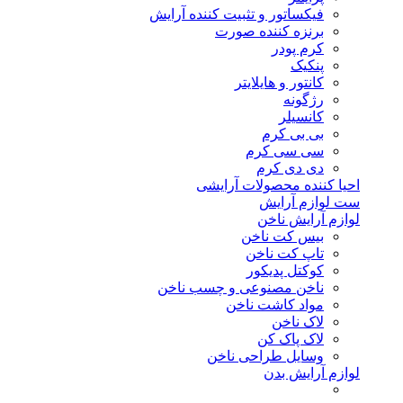
فیکساتور و تثبیت کننده آرایش
برنزه کننده صورت
کرم پودر
پنکیک
کانتور و هایلایتر
رژگونه
کانسیلر
بی بی کرم
سی سی کرم
دی دی کرم
احیا کننده محصولات آرایشی
ست لوازم آرایش
لوازم آرایش ناخن
بیس کت ناخن
تاپ کت ناخن
کوکتل پدیکور
ناخن مصنوعی و چسب ناخن
مواد کاشت ناخن
لاک ناخن
لاک پاک کن
وسایل طراحی ناخن
لوازم آرایش بدن