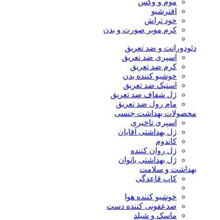
موم و وکس
افترشیو
خود تراش
کرم موبر صورت و بدن
دئودورانت و ضد تعریق
اسپری ضد تعریق
کرم ضد تعریق
خوشبو کننده بدن
استیک ضد تعریق
ژل شفاف ضد تعریق
مام رول ضد تعریق
محصولات بهداشت جنسی
اسپری تاخیری
ژل بهداشتی آقایان
کاندوم
ژل روان کننده
ژل بهداشتی بانوان
بهداشت و سلامت
کاپ قاعدگی
خوشبو کننده هوا
ضدعفونی کننده دست
ماسک و شیلد