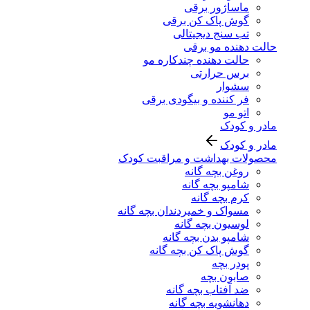
ماساژور برقی
گوش پاک کن برقی
تب سنج دیجیتالی
حالت دهنده مو برقی
حالت دهنده چندکاره مو
برس حرارتی
سشوار
فر کننده و بیگودی برقی
اتو مو
مادر و کودک
مادر و کودک
محصولات بهداشت و مراقبت کودک
روغن بچه گانه
شامپو بچه گانه
کرم بچه گانه
مسواک و خمیردندان بچه گانه
لوسیون بچه گانه
شامپو بدن بچه گانه
گوش پاک کن بچه گانه
پودر بچه
صابون بچه
ضد آفتاب بچه گانه
دهانشویه بچه گانه