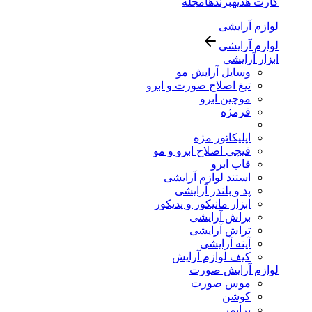
کارت هدیه
برندها
مجله
لوازم آرایشی
لوازم آرایشی
ابزار آرایشی
وسایل آرایش مو
تیغ اصلاح صورت و ابرو
موچین ابرو
فرمژه
اپلیکاتور مژه
قیچی اصلاح ابرو و مو
قاب ابرو
استند لوازم آرایشی
پد و بلندر آرایشی
ابزار مانیکور و پدیکور
براش آرایشی
تراش آرایشی
آینه آرایشی
کیف لوازم آرایش
لوازم آرایش صورت
موس صورت
کوشن
پرایمر