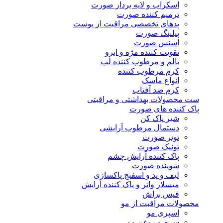
اسکراب و لایه بردار صورت
ترمیم کننده صورت
پدهای تخصصی مراقبت از پوست
پیلینگ صورت
اسنس صورت
تقویت کننده مژه و ابرو
بالم و مرطوب کننده لب
کرم مرطوب کننده
انواع ماسک
کرم ضد آفتاب
ست محصولات بهداشتی و مراقبتی
پاک کننده های صورت
شیر پاک کن
دستمال مرطوب آرایشی
تونر صورت
تونیک صورت
پاک کننده آرایش چشم
شوینده صورت
لیف و پد و اسفنج پاکسازی
میسلار واتر و پاک کننده آرایش
فیس براش
محصولات مراقبت از مو
اسپری مو
سرم و روغن مو