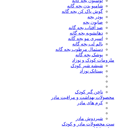
لوسیون بچه گانه
شامپو بدن بچه گانه
گوش پاک کن بچه گانه
پودر بچه
صابون بچه
ضد آفتاب بچه گانه
دهانشویه بچه گانه
اسپری مو بچه گانه
بالم لب بچه گانه
دستمال مرطوب بچه گانه
پوشک بچه گانه
ملزومات کودک و نوزاد
شیشه شیر کودک
پستانک نوزاد
ناخن گیر کودک
محصولات بهداشت و مراقبت مادر
کرم های مادر
شیردوش مادر
ست محصولات مادر و کودک