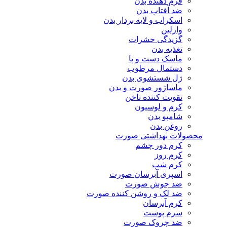
فرم دهنده بدن
ضد آفتاب بدن
اسکراب و لایه بردار بدن
وازلین
گزیدگی حشرات
تغذیه بدن
ماسک دست و پا
دستمال مرطوب
ژل شستشوی بدن
ماساژور صورت و بدن
تقویت کننده ناخن
کرم و لوسیون
شامپو بدن
روغن بدن
محصولات بهداشتی صورت
کرم دور چشم
کرم روز
کرم شب
اسپری آبرسان صورت
ضد جوش صورت
ضد لک و روشن کننده صورت
کرم آبرسان
سرم پوست
ضد چروک صورت