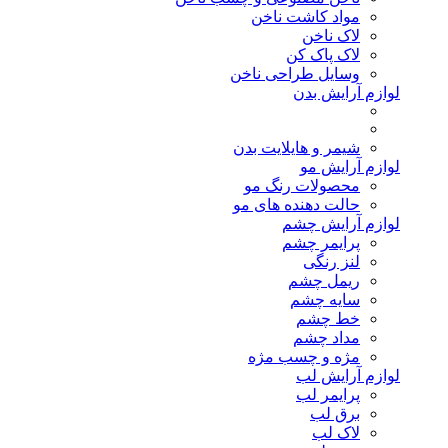
مواد کاشت ناخن
لاک ناخن
لاک پاک کن
وسایل طراحی ناخن
لوازم آرایش بدن
شیمر و هایلایت بدن
لوازم آرایش مو
محصولات رنگ مو
حالت دهنده های مو
لوازم آرایش چشم
پرایمر چشم
لنز رنگی
ریمل چشم
سایه چشم
خط چشم
مداد چشم
مژه و چسب مژه
لوازم آرایش لب
پرایمر لب
برق لب
لاک لب