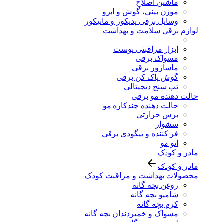
ماشین اصلاح
موزن بینی، گوش و ابرو
وسایل برقی پدیکور و مانیکور
لوازم برقی سلامت و بهداشت
ابزار مراقبتی پوست
مسواک برقی
ماساژور برقی
گوش پاک کن برقی
تب سنج دیجیتالی
حالت دهنده مو برقی
حالت دهنده چندکاره مو
برس حرارتی
سشوار
فر کننده و بیگودی برقی
اتو مو
مادر و کودک
مادر و کودک
محصولات بهداشت و مراقبت کودک
روغن بچه گانه
شامپو بچه گانه
کرم بچه گانه
مسواک و خمیردندان بچه گانه