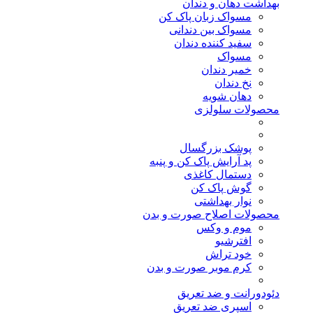
بهداشت دهان و دندان
مسواک زبان پاک کن
مسواک بین دندانی
سفید کننده دندان
مسواک
خمیر دندان
نخ دندان
دهان شویه
محصولات سلولزی
پوشک بزرگسال
پد آرایش پاک کن و پنبه
دستمال کاغذی
گوش پاک کن
نوار بهداشتی
محصولات اصلاح صورت و بدن
موم و وکس
افترشیو
خود تراش
کرم موبر صورت و بدن
دئودورانت و ضد تعریق
اسپری ضد تعریق