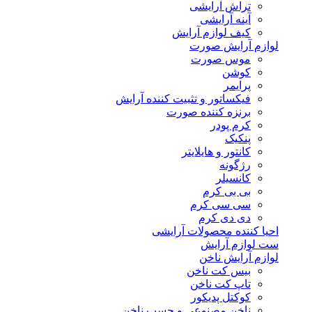
تراش آرایشی
آینه آرایشی
کیف لوازم آرایش
لوازم آرایش صورت
موس صورت
کوشن
پرایمر
فیکساتور و تثبیت کننده آرایش
برنزه کننده صورت
کرم پودر
پنکیک
کانتور و هایلایتر
رژگونه
کانسیلر
بی بی کرم
سی سی کرم
دی دی کرم
احیا کننده محصولات آرایشی
ست لوازم آرایش
لوازم آرایش ناخن
بیس کت ناخن
تاپ کت ناخن
کوکتل پدیکور
ناخن مصنوعی و چسب ناخن