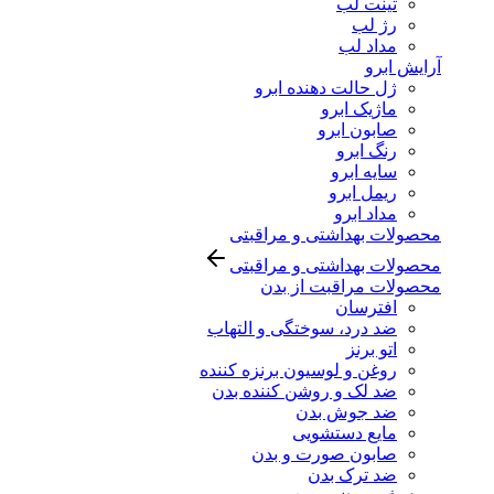
تینت لب
رژ لب
مداد لب
آرایش ابرو
ژل حالت دهنده ابرو
ماژیک ابرو
صابون ابرو
رنگ ابرو
سایه ابرو
ریمل ابرو
مداد ابرو
محصولات بهداشتی و مراقبتی
محصولات بهداشتی و مراقبتی
محصولات مراقبت از بدن
افترسان
ضد درد، سوختگی و التهاب
اتو برنز
روغن و لوسیون برنزه کننده
ضد لک و روشن کننده بدن
ضد جوش بدن
مایع دستشویی
صابون صورت و بدن
ضد ترک بدن