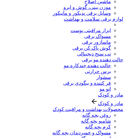
ماشین اصلاح
موزن بینی، گوش و ابرو
وسایل برقی پدیکور و مانیکور
لوازم برقی سلامت و بهداشت
ابزار مراقبتی پوست
مسواک برقی
ماساژور برقی
گوش پاک کن برقی
تب سنج دیجیتالی
حالت دهنده مو برقی
حالت دهنده چندکاره مو
برس حرارتی
سشوار
فر کننده و بیگودی برقی
اتو مو
مادر و کودک
مادر و کودک
محصولات بهداشت و مراقبت کودک
روغن بچه گانه
شامپو بچه گانه
کرم بچه گانه
مسواک و خمیردندان بچه گانه