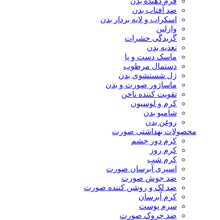
فرم دهنده بدن
ضد آفتاب بدن
اسکراب و لایه بردار بدن
وازلین
گزیدگی حشرات
تغذیه بدن
ماسک دست و پا
دستمال مرطوب
ژل شستشوی بدن
ماساژور صورت و بدن
تقویت کننده ناخن
کرم و لوسیون
شامپو بدن
روغن بدن
محصولات بهداشتی صورت
کرم دور چشم
کرم روز
کرم شب
اسپری آبرسان صورت
ضد جوش صورت
ضد لک و روشن کننده صورت
کرم آبرسان
سرم پوست
ضد چروک صورت