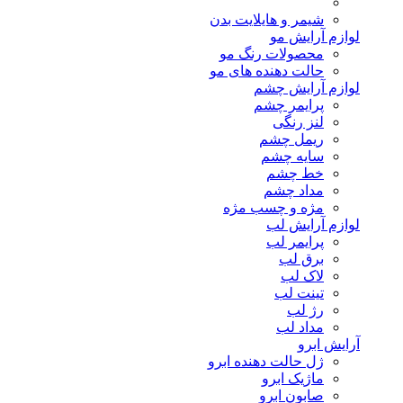
شیمر و هایلایت بدن
لوازم آرایش مو
محصولات رنگ مو
حالت دهنده های مو
لوازم آرایش چشم
پرایمر چشم
لنز رنگی
ریمل چشم
سایه چشم
خط چشم
مداد چشم
مژه و چسب مژه
لوازم آرایش لب
پرایمر لب
برق لب
لاک لب
تینت لب
رژ لب
مداد لب
آرایش ابرو
ژل حالت دهنده ابرو
ماژیک ابرو
صابون ابرو