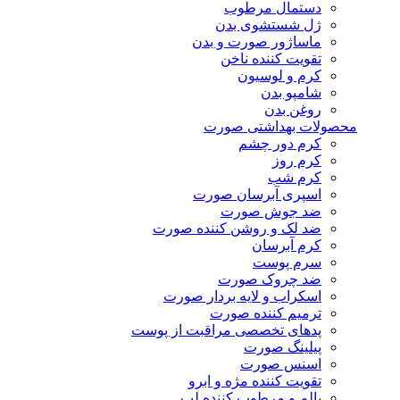
دستمال مرطوب
ژل شستشوی بدن
ماساژور صورت و بدن
تقویت کننده ناخن
کرم و لوسیون
شامپو بدن
روغن بدن
محصولات بهداشتی صورت
کرم دور چشم
کرم روز
کرم شب
اسپری آبرسان صورت
ضد جوش صورت
ضد لک و روشن کننده صورت
کرم آبرسان
سرم پوست
ضد چروک صورت
اسکراب و لایه بردار صورت
ترمیم کننده صورت
پدهای تخصصی مراقبت از پوست
پیلینگ صورت
اسنس صورت
تقویت کننده مژه و ابرو
بالم و مرطوب کننده لب