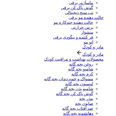
ماساژور برقی
گوش پاک کن برقی
تب سنج دیجیتالی
حالت دهنده مو برقی
حالت دهنده چندکاره مو
برس حرارتی
سشوار
فر کننده و بیگودی برقی
اتو مو
مادر و کودک
مادر و کودک
محصولات بهداشت و مراقبت کودک
روغن بچه گانه
شامپو بچه گانه
کرم بچه گانه
مسواک و خمیردندان بچه گانه
لوسیون بچه گانه
شامپو بدن بچه گانه
گوش پاک کن بچه گانه
پودر بچه
صابون بچه
ضد آفتاب بچه گانه
دهانشویه بچه گانه