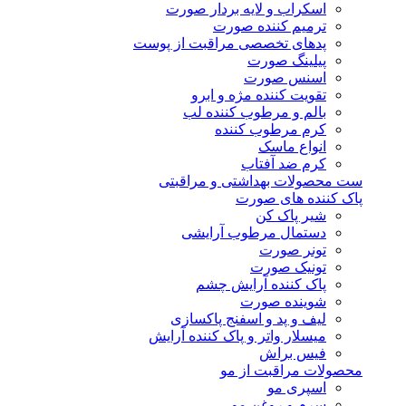
اسکراب و لایه بردار صورت
ترمیم کننده صورت
پدهای تخصصی مراقبت از پوست
پیلینگ صورت
اسنس صورت
تقویت کننده مژه و ابرو
بالم و مرطوب کننده لب
کرم مرطوب کننده
انواع ماسک
کرم ضد آفتاب
ست محصولات بهداشتی و مراقبتی
پاک کننده های صورت
شیر پاک کن
دستمال مرطوب آرایشی
تونر صورت
تونیک صورت
پاک کننده آرایش چشم
شوینده صورت
لیف و پد و اسفنج پاکسازی
میسلار واتر و پاک کننده آرایش
فیس براش
محصولات مراقبت از مو
اسپری مو
سرم و روغن مو