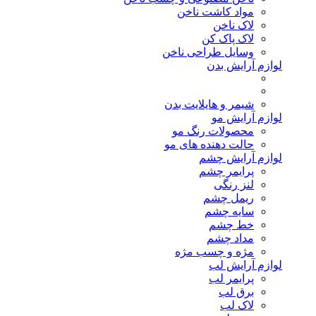
مواد کاشت ناخن
لاک ناخن
لاک پاک کن
وسایل طراحی ناخن
لوازم آرایش بدن
شیمر و هایلایت بدن
لوازم آرایش مو
محصولات رنگ مو
حالت دهنده های مو
لوازم آرایش چشم
پرایمر چشم
لنز رنگی
ریمل چشم
سایه چشم
خط چشم
مداد چشم
مژه و چسب مژه
لوازم آرایش لب
پرایمر لب
برق لب
لاک لب