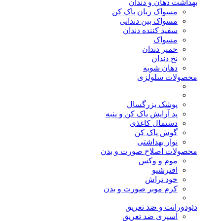
بهداشت دهان و دندان
مسواک زبان پاک کن
مسواک بین دندانی
سفید کننده دندان
مسواک
خمیر دندان
نخ دندان
دهان شویه
محصولات سلولزی
پوشک بزرگسال
پد آرایش پاک کن و پنبه
دستمال کاغذی
گوش پاک کن
نوار بهداشتی
محصولات اصلاح صورت و بدن
موم و وکس
افترشیو
خود تراش
کرم موبر صورت و بدن
دئودورانت و ضد تعریق
اسپری ضد تعریق