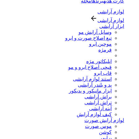
کارت هدیه
برندها
مجله
لوازم آرایشی
لوازم آرایشی
ابزار آرایشی
وسایل آرایش مو
تیغ اصلاح صورت و ابرو
موچین ابرو
فرمژه
اپلیکاتور مژه
قیچی اصلاح ابرو و مو
قاب ابرو
استند لوازم آرایشی
پد و بلندر آرایشی
ابزار مانیکور و پدیکور
براش آرایشی
تراش آرایشی
آینه آرایشی
کیف لوازم آرایش
لوازم آرایش صورت
موس صورت
کوشن
پرایمر