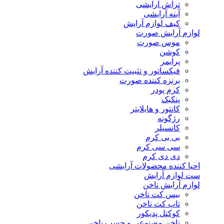
تراش آرایشی
آینه آرایشی
کیف لوازم آرایش
لوازم آرایش صورت
موس صورت
کوشن
پرایمر
فیکساتور و تثبیت کننده آرایش
برنزه کننده صورت
کرم پودر
پنکیک
کانتور و هایلایتر
رژگونه
کانسیلر
بی بی کرم
سی سی کرم
دی دی کرم
احیا کننده محصولات آرایشی
ست لوازم آرایش
لوازم آرایش ناخن
بیس کت ناخن
تاپ کت ناخن
کوکتل پدیکور
ناخن مصنوعی و چسب ناخن