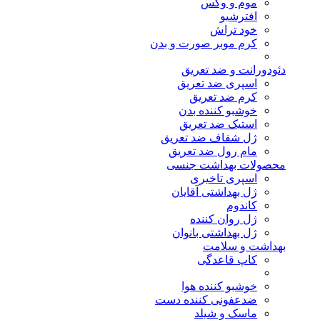
موم و وکس
افترشیو
خود تراش
کرم موبر صورت و بدن
دئودورانت و ضد تعریق
اسپری ضد تعریق
کرم ضد تعریق
خوشبو کننده بدن
استیک ضد تعریق
ژل شفاف ضد تعریق
مام رول ضد تعریق
محصولات بهداشت جنسی
اسپری تاخیری
ژل بهداشتی آقایان
کاندوم
ژل روان کننده
ژل بهداشتی بانوان
بهداشت و سلامت
کاپ قاعدگی
خوشبو کننده هوا
ضدعفونی کننده دست
ماسک و شیلد