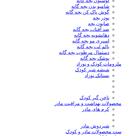
لوسیون بچه گانه
شامپو بدن بچه گانه
گوش پاک کن بچه گانه
پودر بچه
صابون بچه
ضد آفتاب بچه گانه
دهانشویه بچه گانه
اسپری مو بچه گانه
بالم لب بچه گانه
دستمال مرطوب بچه گانه
پوشک بچه گانه
ملزومات کودک و نوزاد
شیشه شیر کودک
پستانک نوزاد
ناخن گیر کودک
محصولات بهداشت و مراقبت مادر
کرم های مادر
شیردوش مادر
ست محصولات مادر و کودک