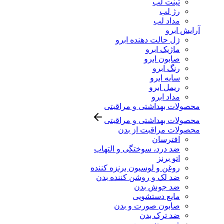
تینت لب
رژ لب
مداد لب
آرایش ابرو
ژل حالت دهنده ابرو
ماژیک ابرو
صابون ابرو
رنگ ابرو
سایه ابرو
ریمل ابرو
مداد ابرو
محصولات بهداشتی و مراقبتی
محصولات بهداشتی و مراقبتی
محصولات مراقبت از بدن
افترسان
ضد درد، سوختگی و التهاب
اتو برنز
روغن و لوسیون برنزه کننده
ضد لک و روشن کننده بدن
ضد جوش بدن
مایع دستشویی
صابون صورت و بدن
ضد ترک بدن