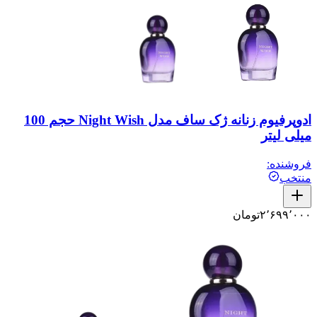
ادوپرفیوم زنانه ژک ساف مدل Night Wish حجم 100
میلی لیتر
فروشنده:
منتخب
۲٬۶۹۹٬۰۰۰
تومان