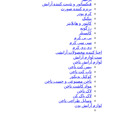
فیکساتور و تثبیت کننده آرایش
برنزه کننده صورت
کرم پودر
پنکیک
کانتور و هایلایتر
رژگونه
کانسیلر
بی بی کرم
سی سی کرم
دی دی کرم
احیا کننده محصولات آرایشی
ست لوازم آرایش
لوازم آرایش ناخن
بیس کت ناخن
تاپ کت ناخن
کوکتل پدیکور
ناخن مصنوعی و چسب ناخن
مواد کاشت ناخن
لاک ناخن
لاک پاک کن
وسایل طراحی ناخن
لوازم آرایش بدن