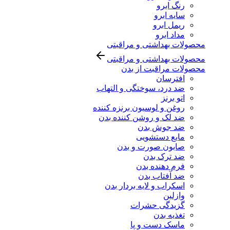
رنگ ابرو
سایه ابرو
ریمل ابرو
مداد ابرو
محصولات بهداشتی و مراقبتی
محصولات بهداشتی و مراقبتی
محصولات مراقبت از بدن
افترسان
ضد درد، سوختگی و التهاب
اتو برنز
روغن و لوسیون برنزه کننده
ضد لک و روشن کننده بدن
ضد جوش بدن
مایع دستشویی
صابون صورت و بدن
ضد ترک بدن
فرم دهنده بدن
ضد آفتاب بدن
اسکراب و لایه بردار بدن
وازلین
گزیدگی حشرات
تغذیه بدن
ماسک دست و پا