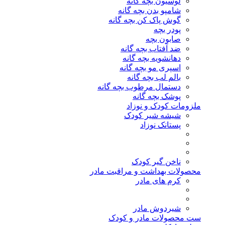
لوسیون بچه گانه
شامپو بدن بچه گانه
گوش پاک کن بچه گانه
پودر بچه
صابون بچه
ضد آفتاب بچه گانه
دهانشویه بچه گانه
اسپری مو بچه گانه
بالم لب بچه گانه
دستمال مرطوب بچه گانه
پوشک بچه گانه
ملزومات کودک و نوزاد
شیشه شیر کودک
پستانک نوزاد
ناخن گیر کودک
محصولات بهداشت و مراقبت مادر
کرم های مادر
شیردوش مادر
ست محصولات مادر و کودک