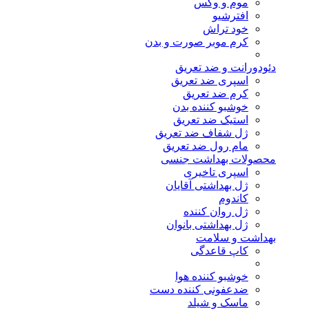
موم و وکس
افترشیو
خود تراش
کرم موبر صورت و بدن
دئودورانت و ضد تعریق
اسپری ضد تعریق
کرم ضد تعریق
خوشبو کننده بدن
استیک ضد تعریق
ژل شفاف ضد تعریق
مام رول ضد تعریق
محصولات بهداشت جنسی
اسپری تاخیری
ژل بهداشتی آقایان
کاندوم
ژل روان کننده
ژل بهداشتی بانوان
بهداشت و سلامت
کاپ قاعدگی
خوشبو کننده هوا
ضدعفونی کننده دست
ماسک و شیلد