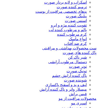
اسکراب و لایه بردار صورت
ترمیم کننده صورت
پدهای تخصصی مراقبت از پوست
پیلینگ صورت
اسنس صورت
تقویت کننده مژه و ابرو
بالم و مرطوب کننده لب
کرم مرطوب کننده
انواع ماسک
کرم ضد آفتاب
ست محصولات بهداشتی و مراقبتی
پاک کننده های صورت
شیر پاک کن
دستمال مرطوب آرایشی
تونر صورت
تونیک صورت
پاک کننده آرایش چشم
شوینده صورت
لیف و پد و اسفنج پاکسازی
میسلار واتر و پاک کننده آرایش
فیس براش
محصولات مراقبت از مو
اسپری مو
سرم و روغن مو