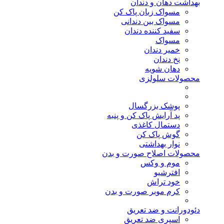
بهداشت دهان و دندان
مسواک زبان پاک کن
مسواک بین دندانی
سفید کننده دندان
مسواک
خمیر دندان
نخ دندان
دهان شویه
محصولات سلولزی
پوشک بزرگسال
پد آرایش پاک کن و پنبه
دستمال کاغذی
گوش پاک کن
نوار بهداشتی
محصولات اصلاح صورت و بدن
موم و وکس
افترشیو
خود تراش
کرم موبر صورت و بدن
دئودورانت و ضد تعریق
اسپری ضد تعریق