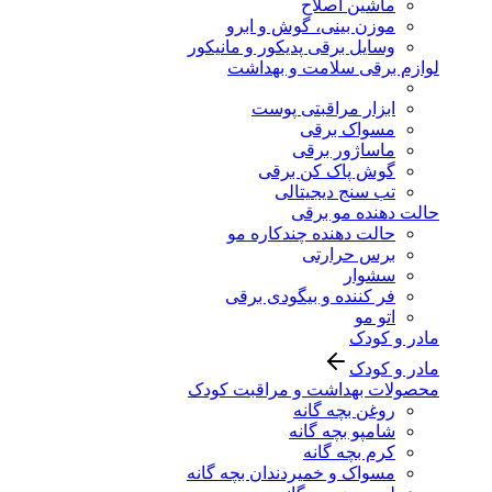
ماشین اصلاح
موزن بینی، گوش و ابرو
وسایل برقی پدیکور و مانیکور
لوازم برقی سلامت و بهداشت
ابزار مراقبتی پوست
مسواک برقی
ماساژور برقی
گوش پاک کن برقی
تب سنج دیجیتالی
حالت دهنده مو برقی
حالت دهنده چندکاره مو
برس حرارتی
سشوار
فر کننده و بیگودی برقی
اتو مو
مادر و کودک
مادر و کودک
محصولات بهداشت و مراقبت کودک
روغن بچه گانه
شامپو بچه گانه
کرم بچه گانه
مسواک و خمیردندان بچه گانه