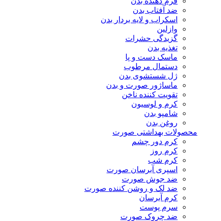
فرم دهنده بدن
ضد آفتاب بدن
اسکراب و لایه بردار بدن
وازلین
گزیدگی حشرات
تغذیه بدن
ماسک دست و پا
دستمال مرطوب
ژل شستشوی بدن
ماساژور صورت و بدن
تقویت کننده ناخن
کرم و لوسیون
شامپو بدن
روغن بدن
محصولات بهداشتی صورت
کرم دور چشم
کرم روز
کرم شب
اسپری آبرسان صورت
ضد جوش صورت
ضد لک و روشن کننده صورت
کرم آبرسان
سرم پوست
ضد چروک صورت