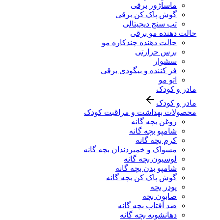
ماساژور برقی
گوش پاک کن برقی
تب سنج دیجیتالی
حالت دهنده مو برقی
حالت دهنده چندکاره مو
برس حرارتی
سشوار
فر کننده و بیگودی برقی
اتو مو
مادر و کودک
مادر و کودک
محصولات بهداشت و مراقبت کودک
روغن بچه گانه
شامپو بچه گانه
کرم بچه گانه
مسواک و خمیردندان بچه گانه
لوسیون بچه گانه
شامپو بدن بچه گانه
گوش پاک کن بچه گانه
پودر بچه
صابون بچه
ضد آفتاب بچه گانه
دهانشویه بچه گانه