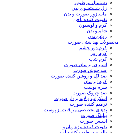
دستمال مرطوب
ژل شستشوی بدن
ماساژور صورت و بدن
تقویت کننده ناخن
کرم و لوسیون
شامپو بدن
روغن بدن
محصولات بهداشتی صورت
کرم دور چشم
کرم روز
کرم شب
اسپری آبرسان صورت
ضد جوش صورت
ضد لک و روشن کننده صورت
کرم آبرسان
سرم پوست
ضد چروک صورت
اسکراب و لایه بردار صورت
ترمیم کننده صورت
پدهای تخصصی مراقبت از پوست
پیلینگ صورت
اسنس صورت
تقویت کننده مژه و ابرو
بالم و مرطوب کننده لب