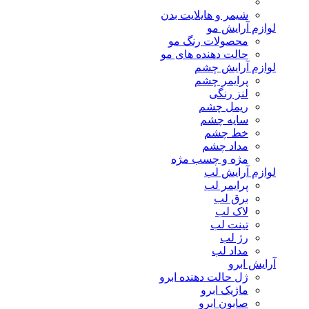
شیمر و هایلایت بدن
لوازم آرایش مو
محصولات رنگ مو
حالت دهنده های مو
لوازم آرایش چشم
پرایمر چشم
لنز رنگی
ریمل چشم
سایه چشم
خط چشم
مداد چشم
مژه و چسب مژه
لوازم آرایش لب
پرایمر لب
برق لب
لاک لب
تینت لب
رژ لب
مداد لب
آرایش ابرو
ژل حالت دهنده ابرو
ماژیک ابرو
صابون ابرو