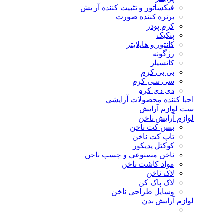
فیکساتور و تثبیت کننده آرایش
برنزه کننده صورت
کرم پودر
پنکیک
کانتور و هایلایتر
رژگونه
کانسیلر
بی بی کرم
سی سی کرم
دی دی کرم
احیا کننده محصولات آرایشی
ست لوازم آرایش
لوازم آرایش ناخن
بیس کت ناخن
تاپ کت ناخن
کوکتل پدیکور
ناخن مصنوعی و چسب ناخن
مواد کاشت ناخن
لاک ناخن
لاک پاک کن
وسایل طراحی ناخن
لوازم آرایش بدن