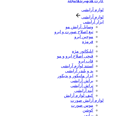
کارت هدیه
برندها
مجله
لوازم آرایشی
لوازم آرایشی
ابزار آرایشی
وسایل آرایش مو
تیغ اصلاح صورت و ابرو
موچین ابرو
فرمژه
اپلیکاتور مژه
قیچی اصلاح ابرو و مو
قاب ابرو
استند لوازم آرایشی
پد و بلندر آرایشی
ابزار مانیکور و پدیکور
براش آرایشی
تراش آرایشی
آینه آرایشی
کیف لوازم آرایش
لوازم آرایش صورت
موس صورت
کوشن
پرایمر