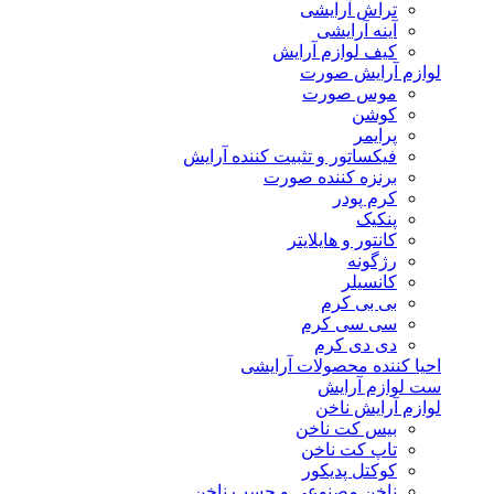
تراش آرایشی
آینه آرایشی
کیف لوازم آرایش
لوازم آرایش صورت
موس صورت
کوشن
پرایمر
فیکساتور و تثبیت کننده آرایش
برنزه کننده صورت
کرم پودر
پنکیک
کانتور و هایلایتر
رژگونه
کانسیلر
بی بی کرم
سی سی کرم
دی دی کرم
احیا کننده محصولات آرایشی
ست لوازم آرایش
لوازم آرایش ناخن
بیس کت ناخن
تاپ کت ناخن
کوکتل پدیکور
ناخن مصنوعی و چسب ناخن