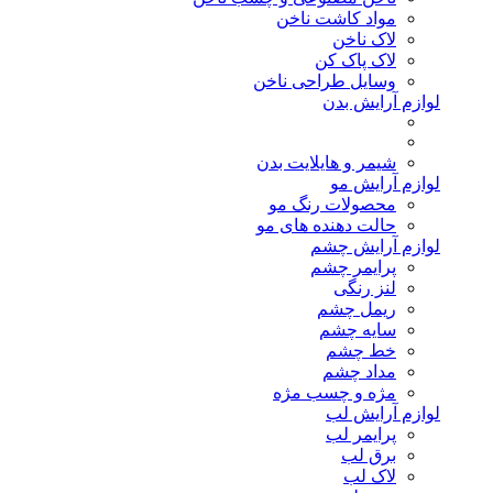
مواد کاشت ناخن
لاک ناخن
لاک پاک کن
وسایل طراحی ناخن
لوازم آرایش بدن
شیمر و هایلایت بدن
لوازم آرایش مو
محصولات رنگ مو
حالت دهنده های مو
لوازم آرایش چشم
پرایمر چشم
لنز رنگی
ریمل چشم
سایه چشم
خط چشم
مداد چشم
مژه و چسب مژه
لوازم آرایش لب
پرایمر لب
برق لب
لاک لب