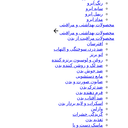
رنگ ابرو
سایه ابرو
ریمل ابرو
مداد ابرو
محصولات بهداشتی و مراقبتی
محصولات بهداشتی و مراقبتی
محصولات مراقبت از بدن
افترسان
ضد درد، سوختگی و التهاب
اتو برنز
روغن و لوسیون برنزه کننده
ضد لک و روشن کننده بدن
ضد جوش بدن
مایع دستشویی
صابون صورت و بدن
ضد ترک بدن
فرم دهنده بدن
ضد آفتاب بدن
اسکراب و لایه بردار بدن
وازلین
گزیدگی حشرات
تغذیه بدن
ماسک دست و پا