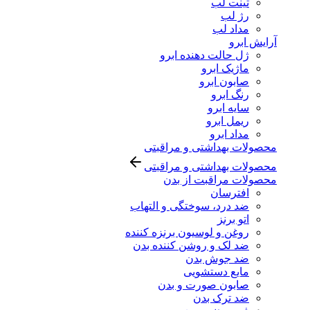
تینت لب
رژ لب
مداد لب
آرایش ابرو
ژل حالت دهنده ابرو
ماژیک ابرو
صابون ابرو
رنگ ابرو
سایه ابرو
ریمل ابرو
مداد ابرو
محصولات بهداشتی و مراقبتی
محصولات بهداشتی و مراقبتی
محصولات مراقبت از بدن
افترسان
ضد درد، سوختگی و التهاب
اتو برنز
روغن و لوسیون برنزه کننده
ضد لک و روشن کننده بدن
ضد جوش بدن
مایع دستشویی
صابون صورت و بدن
ضد ترک بدن