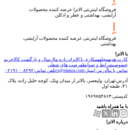
فروشگاه اینترنتی الانزا عرضه کننده محصولات
آرایشی، بهداشتی و عطر و ادکلن
فروشگاه اینترنتی عرضه کننده محصولات آرایشی،
بهداشتی
با الانزا
کارت هدیه
مجله
همکاری با الانزا
درباره ما
ارسال و بازگشت کالا
حریم
خصوصی
شرایط و ضوابط
فرصت های شغلی
تماس با ما
آدرس ایمیل:cs@elanza.com
تلفن تماس:۰۲۱۹۱۰۰۸۲۹۲
آدرس:تهران، ولیعصر، بالاتر از میدان ونک، کوچه خلیل زاده، پلاک
۴۱، طبقه اول
کدپستی:۱۹۶۹۷۵۴۸۶۴
با ما همراه باشید
درباره الانزا