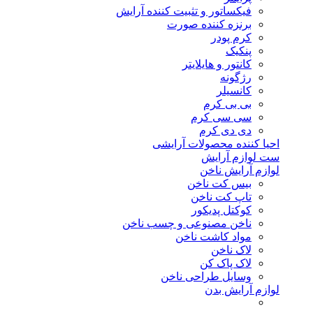
فیکساتور و تثبیت کننده آرایش
برنزه کننده صورت
کرم پودر
پنکیک
کانتور و هایلایتر
رژگونه
کانسیلر
بی بی کرم
سی سی کرم
دی دی کرم
احیا کننده محصولات آرایشی
ست لوازم آرایش
لوازم آرایش ناخن
بیس کت ناخن
تاپ کت ناخن
کوکتل پدیکور
ناخن مصنوعی و چسب ناخن
مواد کاشت ناخن
لاک ناخن
لاک پاک کن
وسایل طراحی ناخن
لوازم آرایش بدن