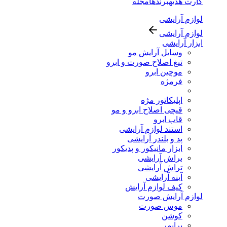
کارت هدیه
برندها
مجله
لوازم آرایشی
لوازم آرایشی
ابزار آرایشی
وسایل آرایش مو
تیغ اصلاح صورت و ابرو
موچین ابرو
فرمژه
اپلیکاتور مژه
قیچی اصلاح ابرو و مو
قاب ابرو
استند لوازم آرایشی
پد و بلندر آرایشی
ابزار مانیکور و پدیکور
براش آرایشی
تراش آرایشی
آینه آرایشی
کیف لوازم آرایش
لوازم آرایش صورت
موس صورت
کوشن
پرایمر