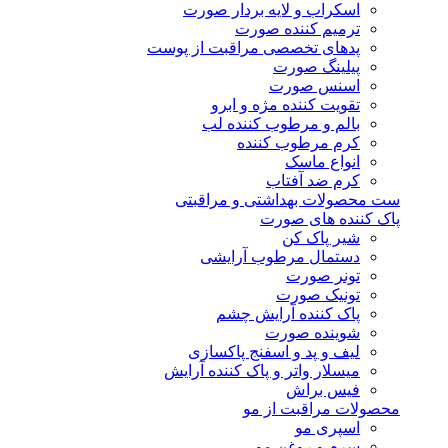
اسکراب و لایه بردار صورت
ترمیم کننده صورت
پدهای تخصصی مراقبت از پوست
پیلینگ صورت
اسنس صورت
تقویت کننده مژه و ابرو
بالم و مرطوب کننده لب
کرم مرطوب کننده
انواع ماسک
کرم ضد آفتاب
ست محصولات بهداشتی و مراقبتی
پاک کننده های صورت
شیر پاک کن
دستمال مرطوب آرایشی
تونر صورت
تونیک صورت
پاک کننده آرایش چشم
شوینده صورت
لیف و پد و اسفنج پاکسازی
میسلار واتر و پاک کننده آرایش
فیس براش
محصولات مراقبت از مو
اسپری مو
سرم و روغن مو