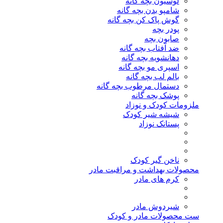
لوسیون بچه گانه
شامپو بدن بچه گانه
گوش پاک کن بچه گانه
پودر بچه
صابون بچه
ضد آفتاب بچه گانه
دهانشویه بچه گانه
اسپری مو بچه گانه
بالم لب بچه گانه
دستمال مرطوب بچه گانه
پوشک بچه گانه
ملزومات کودک و نوزاد
شیشه شیر کودک
پستانک نوزاد
ناخن گیر کودک
محصولات بهداشت و مراقبت مادر
کرم های مادر
شیردوش مادر
ست محصولات مادر و کودک