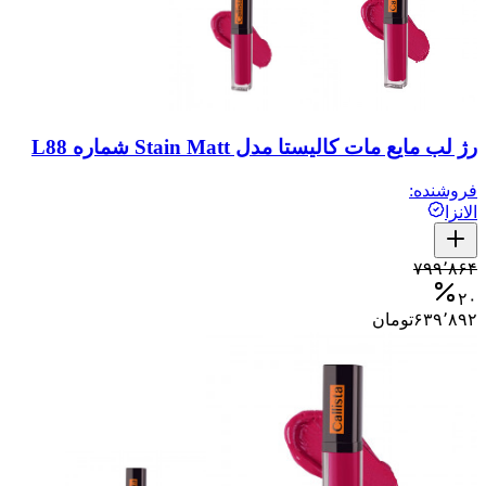
رژ لب مایع مات کالیستا مدل Stain Matt شماره L88
فروشنده:
الانزا
۷۹۹٬۸۶۴
۲۰
۶۳۹٬۸۹۲
تومان