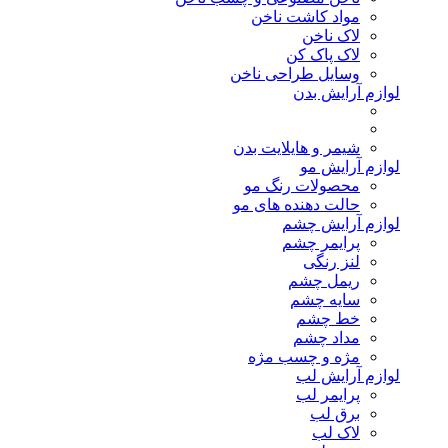
مواد کاشت ناخن
لاک ناخن
لاک پاک کن
وسایل طراحی ناخن
لوازم آرایش بدن
شیمر و هایلایت بدن
لوازم آرایش مو
محصولات رنگ مو
حالت دهنده های مو
لوازم آرایش چشم
پرایمر چشم
لنز رنگی
ریمل چشم
سایه چشم
خط چشم
مداد چشم
مژه و چسب مژه
لوازم آرایش لب
پرایمر لب
برق لب
لاک لب