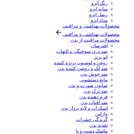
رنگ ابرو
سایه ابرو
ریمل ابرو
مداد ابرو
محصولات بهداشتی و مراقبتی
محصولات بهداشتی و مراقبتی
محصولات مراقبت از بدن
افترسان
ضد درد، سوختگی و التهاب
اتو برنز
روغن و لوسیون برنزه کننده
ضد لک و روشن کننده بدن
ضد جوش بدن
مایع دستشویی
صابون صورت و بدن
ضد ترک بدن
فرم دهنده بدن
ضد آفتاب بدن
اسکراب و لایه بردار بدن
وازلین
گزیدگی حشرات
تغذیه بدن
ماسک دست و پا