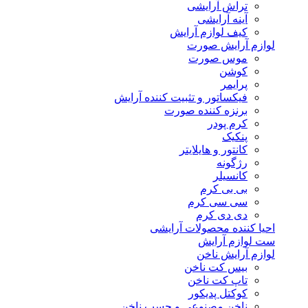
تراش آرایشی
آینه آرایشی
کیف لوازم آرایش
لوازم آرایش صورت
موس صورت
کوشن
پرایمر
فیکساتور و تثبیت کننده آرایش
برنزه کننده صورت
کرم پودر
پنکیک
کانتور و هایلایتر
رژگونه
کانسیلر
بی بی کرم
سی سی کرم
دی دی کرم
احیا کننده محصولات آرایشی
ست لوازم آرایش
لوازم آرایش ناخن
بیس کت ناخن
تاپ کت ناخن
کوکتل پدیکور
ناخن مصنوعی و چسب ناخن