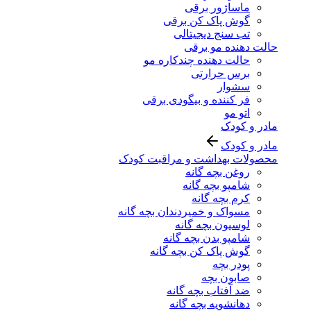
ماساژور برقی
گوش پاک کن برقی
تب سنج دیجیتالی
حالت دهنده مو برقی
حالت دهنده چندکاره مو
برس حرارتی
سشوار
فر کننده و بیگودی برقی
اتو مو
مادر و کودک
مادر و کودک
محصولات بهداشت و مراقبت کودک
روغن بچه گانه
شامپو بچه گانه
کرم بچه گانه
مسواک و خمیردندان بچه گانه
لوسیون بچه گانه
شامپو بدن بچه گانه
گوش پاک کن بچه گانه
پودر بچه
صابون بچه
ضد آفتاب بچه گانه
دهانشویه بچه گانه