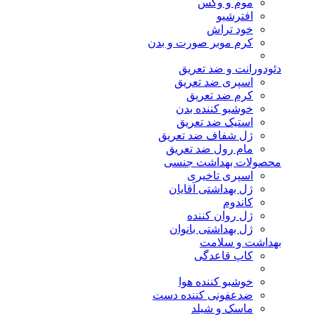
موم و وکس
افترشیو
خود تراش
کرم موبر صورت و بدن
دئودورانت و ضد تعریق
اسپری ضد تعریق
کرم ضد تعریق
خوشبو کننده بدن
استیک ضد تعریق
ژل شفاف ضد تعریق
مام رول ضد تعریق
محصولات بهداشت جنسی
اسپری تاخیری
ژل بهداشتی آقایان
کاندوم
ژل روان کننده
ژل بهداشتی بانوان
بهداشت و سلامت
کاپ قاعدگی
خوشبو کننده هوا
ضدعفونی کننده دست
ماسک و شیلد