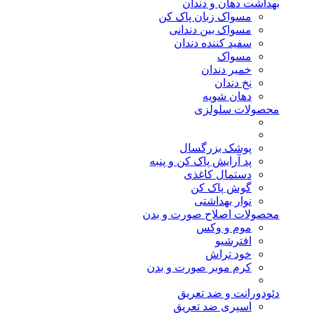
بهداشت دهان و دندان
مسواک زبان پاک کن
مسواک بین دندانی
سفید کننده دندان
مسواک
خمیر دندان
نخ دندان
دهان شویه
محصولات سلولزی
پوشک بزرگسال
پد آرایش پاک کن و پنبه
دستمال کاغذی
گوش پاک کن
نوار بهداشتی
محصولات اصلاح صورت و بدن
موم و وکس
افترشیو
خود تراش
کرم موبر صورت و بدن
دئودورانت و ضد تعریق
اسپری ضد تعریق