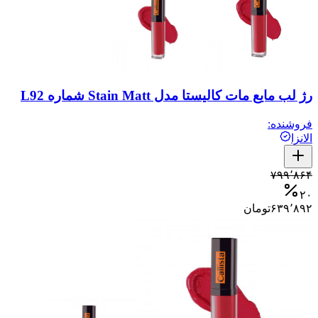
رژ لب مایع مات کالیستا مدل Stain Matt شماره L92
فروشنده:
الانزا
۷۹۹٬۸۶۴
۲۰
۶۳۹٬۸۹۲
تومان