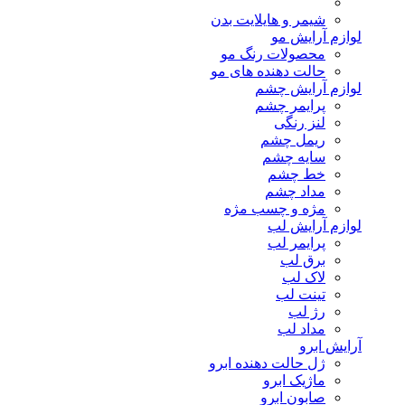
شیمر و هایلایت بدن
لوازم آرایش مو
محصولات رنگ مو
حالت دهنده های مو
لوازم آرایش چشم
پرایمر چشم
لنز رنگی
ریمل چشم
سایه چشم
خط چشم
مداد چشم
مژه و چسب مژه
لوازم آرایش لب
پرایمر لب
برق لب
لاک لب
تینت لب
رژ لب
مداد لب
آرایش ابرو
ژل حالت دهنده ابرو
ماژیک ابرو
صابون ابرو