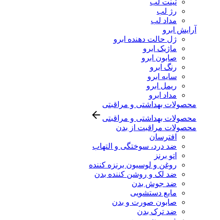
تینت لب
رژ لب
مداد لب
آرایش ابرو
ژل حالت دهنده ابرو
ماژیک ابرو
صابون ابرو
رنگ ابرو
سایه ابرو
ریمل ابرو
مداد ابرو
محصولات بهداشتی و مراقبتی
محصولات بهداشتی و مراقبتی
محصولات مراقبت از بدن
افترسان
ضد درد، سوختگی و التهاب
اتو برنز
روغن و لوسیون برنزه کننده
ضد لک و روشن کننده بدن
ضد جوش بدن
مایع دستشویی
صابون صورت و بدن
ضد ترک بدن