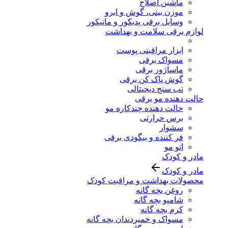
ماشین اصلاح
موزن بینی، گوش و ابرو
وسایل برقی پدیکور و مانیکور
لوازم برقی سلامت و بهداشت
ابزار مراقبتی پوست
مسواک برقی
ماساژور برقی
گوش پاک کن برقی
تب سنج دیجیتالی
حالت دهنده مو برقی
حالت دهنده چندکاره مو
برس حرارتی
سشوار
فر کننده و بیگودی برقی
اتو مو
مادر و کودک
مادر و کودک
محصولات بهداشت و مراقبت کودک
روغن بچه گانه
شامپو بچه گانه
کرم بچه گانه
مسواک و خمیردندان بچه گانه