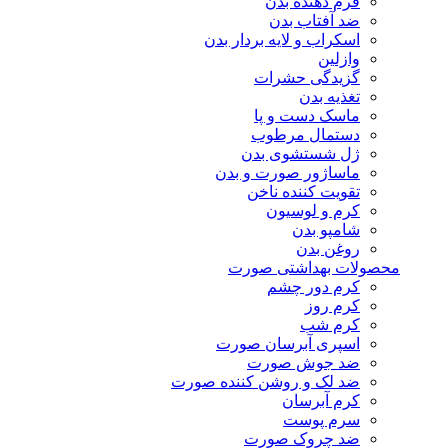
فرم دهنده بدن
ضد آفتاب بدن
اسکراب و لایه بردار بدن
وازلین
گزیدگی حشرات
تغذیه بدن
ماسک دست و پا
دستمال مرطوب
ژل شستشوی بدن
ماساژور صورت و بدن
تقویت کننده ناخن
کرم و لوسیون
شامپو بدن
روغن بدن
محصولات بهداشتی صورت
کرم دور چشم
کرم روز
کرم شب
اسپری آبرسان صورت
ضد جوش صورت
ضد لک و روشن کننده صورت
کرم آبرسان
سرم پوست
ضد چروک صورت