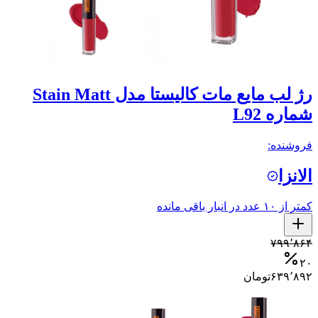
رژ لب مایع مات کالیستا مدل Stain Matt
شماره L92
فروشنده:
الانزا
کمتر از ۱۰ عدد در انبار باقی مانده
۷۹۹٬۸۶۴
۲۰
۶۳۹٬۸۹۲
تومان