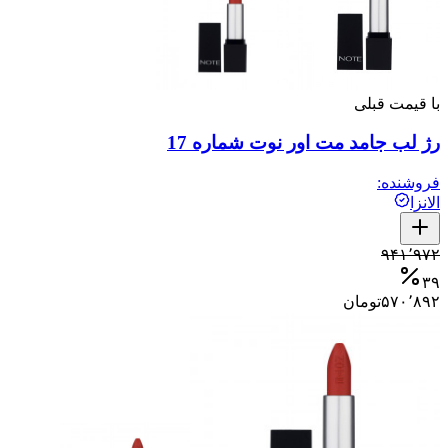
با قیمت قبلی
رژ لب جامد مت اور نوت شماره 17
فروشنده:
الانزا
۹۴۱٬۹۷۲
۳۹
۵۷۰٬۸۹۲
تومان