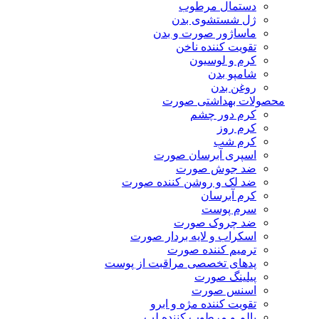
دستمال مرطوب
ژل شستشوی بدن
ماساژور صورت و بدن
تقویت کننده ناخن
کرم و لوسیون
شامپو بدن
روغن بدن
محصولات بهداشتی صورت
کرم دور چشم
کرم روز
کرم شب
اسپری آبرسان صورت
ضد جوش صورت
ضد لک و روشن کننده صورت
کرم آبرسان
سرم پوست
ضد چروک صورت
اسکراب و لایه بردار صورت
ترمیم کننده صورت
پدهای تخصصی مراقبت از پوست
پیلینگ صورت
اسنس صورت
تقویت کننده مژه و ابرو
بالم و مرطوب کننده لب