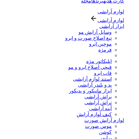
کارت هدیه
برندها
مجله
لوازم آرایشی
لوازم آرایشی
ابزار آرایشی
وسایل آرایش مو
تیغ اصلاح صورت و ابرو
موچین ابرو
فرمژه
اپلیکاتور مژه
قیچی اصلاح ابرو و مو
قاب ابرو
استند لوازم آرایشی
پد و بلندر آرایشی
ابزار مانیکور و پدیکور
براش آرایشی
تراش آرایشی
آینه آرایشی
کیف لوازم آرایش
لوازم آرایش صورت
موس صورت
کوشن
پرایمر