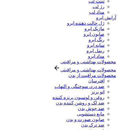
تینت لب
رژ لب
مداد لب
آرایش ابرو
ژل حالت دهنده ابرو
ماژیک ابرو
صابون ابرو
رنگ ابرو
سایه ابرو
ریمل ابرو
مداد ابرو
محصولات بهداشتی و مراقبتی
محصولات بهداشتی و مراقبتی
محصولات مراقبت از بدن
افترسان
ضد درد، سوختگی و التهاب
اتو برنز
روغن و لوسیون برنزه کننده
ضد لک و روشن کننده بدن
ضد جوش بدن
مایع دستشویی
صابون صورت و بدن
ضد ترک بدن