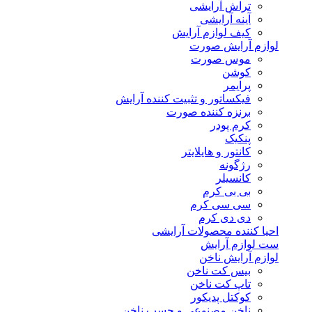
تراش آرایشی
آینه آرایشی
کیف لوازم آرایش
لوازم آرایش صورت
موس صورت
کوشن
پرایمر
فیکساتور و تثبیت کننده آرایش
برنزه کننده صورت
کرم پودر
پنکیک
کانتور و هایلایتر
رژگونه
کانسیلر
بی بی کرم
سی سی کرم
دی دی کرم
احیا کننده محصولات آرایشی
ست لوازم آرایش
لوازم آرایش ناخن
بیس کت ناخن
تاپ کت ناخن
کوکتل پدیکور
ناخن مصنوعی و چسب ناخن