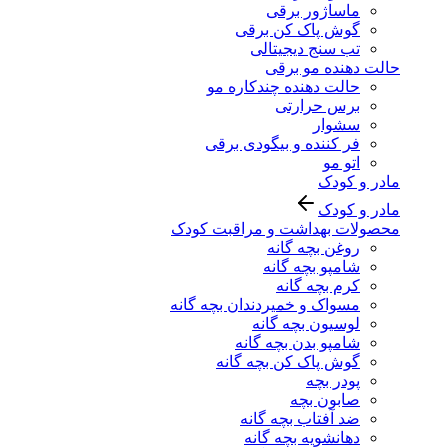
ماساژور برقی
گوش پاک کن برقی
تب سنج دیجیتالی
حالت دهنده مو برقی
حالت دهنده چندکاره مو
برس حرارتی
سشوار
فر کننده و بیگودی برقی
اتو مو
مادر و کودک
مادر و کودک
محصولات بهداشت و مراقبت کودک
روغن بچه گانه
شامپو بچه گانه
کرم بچه گانه
مسواک و خمیردندان بچه گانه
لوسیون بچه گانه
شامپو بدن بچه گانه
گوش پاک کن بچه گانه
پودر بچه
صابون بچه
ضد آفتاب بچه گانه
دهانشویه بچه گانه