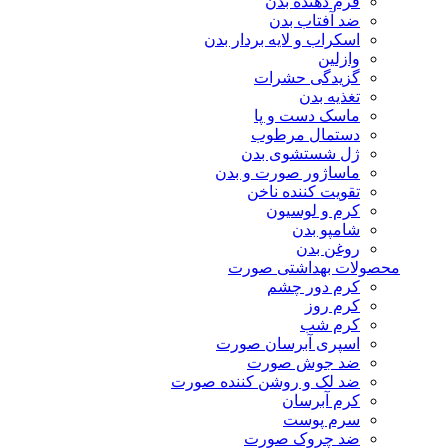
فرم دهنده بدن
ضد آفتاب بدن
اسکراب و لایه بردار بدن
وازلین
گزیدگی حشرات
تغذیه بدن
ماسک دست و پا
دستمال مرطوب
ژل شستشوی بدن
ماساژور صورت و بدن
تقویت کننده ناخن
کرم و لوسیون
شامپو بدن
روغن بدن
محصولات بهداشتی صورت
کرم دور چشم
کرم روز
کرم شب
اسپری آبرسان صورت
ضد جوش صورت
ضد لک و روشن کننده صورت
کرم آبرسان
سرم پوست
ضد چروک صورت