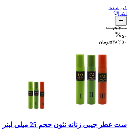
فروشنده:
الانزا
۱٬۰۷۷٬۳۰۰
۵۰
۵۳۸٬۶۵۰
تومان
ست عطر جیبی زنانه نئون حجم 25 میلی لیتر