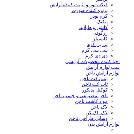
فیکساتور و تثبیت کننده آرایش
برنزه کننده صورت
کرم پودر
پنکیک
کانتور و هایلایتر
رژگونه
کانسیلر
بی بی کرم
سی سی کرم
دی دی کرم
احیا کننده محصولات آرایشی
ست لوازم آرایش
لوازم آرایش ناخن
بیس کت ناخن
تاپ کت ناخن
کوکتل پدیکور
ناخن مصنوعی و چسب ناخن
مواد کاشت ناخن
لاک ناخن
لاک پاک کن
وسایل طراحی ناخن
لوازم آرایش بدن