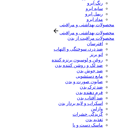
رنگ ابرو
سایه ابرو
ریمل ابرو
مداد ابرو
محصولات بهداشتی و مراقبتی
محصولات بهداشتی و مراقبتی
محصولات مراقبت از بدن
افترسان
ضد درد، سوختگی و التهاب
اتو برنز
روغن و لوسیون برنزه کننده
ضد لک و روشن کننده بدن
ضد جوش بدن
مایع دستشویی
صابون صورت و بدن
ضد ترک بدن
فرم دهنده بدن
ضد آفتاب بدن
اسکراب و لایه بردار بدن
وازلین
گزیدگی حشرات
تغذیه بدن
ماسک دست و پا