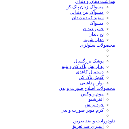
بهداشت دهان و دندان
مسواک زبان پاک کن
مسواک بین دندانی
سفید کننده دندان
مسواک
خمیر دندان
نخ دندان
دهان شویه
محصولات سلولزی
پوشک بزرگسال
پد آرایش پاک کن و پنبه
دستمال کاغذی
گوش پاک کن
نوار بهداشتی
محصولات اصلاح صورت و بدن
موم و وکس
افترشیو
خود تراش
کرم موبر صورت و بدن
دئودورانت و ضد تعریق
اسپری ضد تعریق