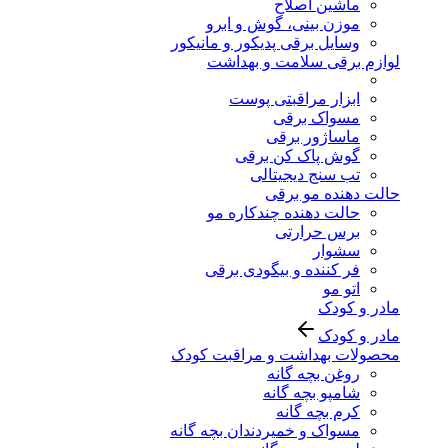
ماشین اصلاح
موزن بینی، گوش و ابرو
وسایل برقی پدیکور و مانیکور
لوازم برقی سلامت و بهداشت
ابزار مراقبتی پوست
مسواک برقی
ماساژور برقی
گوش پاک کن برقی
تب سنج دیجیتالی
حالت دهنده مو برقی
حالت دهنده چندکاره مو
برس حرارتی
سشوار
فر کننده و بیگودی برقی
اتو مو
مادر و کودک
مادر و کودک
محصولات بهداشت و مراقبت کودک
روغن بچه گانه
شامپو بچه گانه
کرم بچه گانه
مسواک و خمیردندان بچه گانه