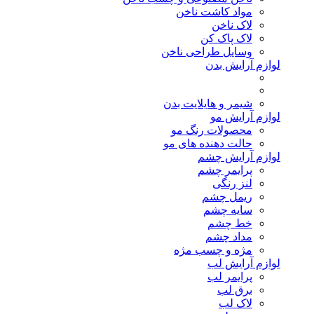
مواد کاشت ناخن
لاک ناخن
لاک پاک کن
وسایل طراحی ناخن
لوازم آرایش بدن
شیمر و هایلایت بدن
لوازم آرایش مو
محصولات رنگ مو
حالت دهنده های مو
لوازم آرایش چشم
پرایمر چشم
لنز رنگی
ریمل چشم
سایه چشم
خط چشم
مداد چشم
مژه و چسب مژه
لوازم آرایش لب
پرایمر لب
برق لب
لاک لب