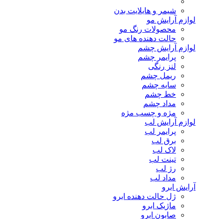
شیمر و هایلایت بدن
لوازم آرایش مو
محصولات رنگ مو
حالت دهنده های مو
لوازم آرایش چشم
پرایمر چشم
لنز رنگی
ریمل چشم
سایه چشم
خط چشم
مداد چشم
مژه و چسب مژه
لوازم آرایش لب
پرایمر لب
برق لب
لاک لب
تینت لب
رژ لب
مداد لب
آرایش ابرو
ژل حالت دهنده ابرو
ماژیک ابرو
صابون ابرو