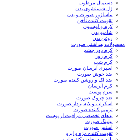
دستمال مرطوب
ژل شستشوی بدن
ماساژور صورت و بدن
تقویت کننده ناخن
کرم و لوسیون
شامپو بدن
روغن بدن
محصولات بهداشتی صورت
کرم دور چشم
کرم روز
کرم شب
اسپری آبرسان صورت
ضد جوش صورت
ضد لک و روشن کننده صورت
کرم آبرسان
سرم پوست
ضد چروک صورت
اسکراب و لایه بردار صورت
ترمیم کننده صورت
پدهای تخصصی مراقبت از پوست
پیلینگ صورت
اسنس صورت
تقویت کننده مژه و ابرو
بالم و مرطوب کننده لب