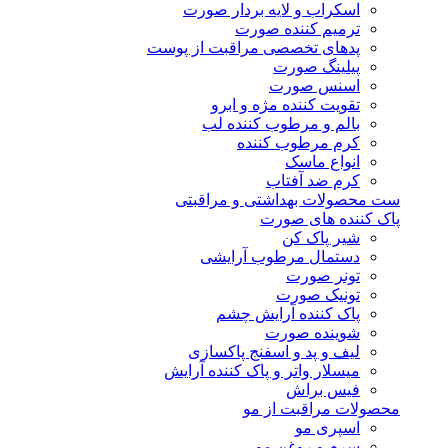
اسکراب و لایه بردار صورت
ترمیم کننده صورت
پدهای تخصصی مراقبت از پوست
پیلینگ صورت
اسنس صورت
تقویت کننده مژه و ابرو
بالم و مرطوب کننده لب
کرم مرطوب کننده
انواع ماسک
کرم ضد آفتاب
ست محصولات بهداشتی و مراقبتی
پاک کننده های صورت
شیر پاک کن
دستمال مرطوب آرایشی
تونر صورت
تونیک صورت
پاک کننده آرایش چشم
شوینده صورت
لیف و پد و اسفنج پاکسازی
میسلار واتر و پاک کننده آرایش
فیس براش
محصولات مراقبت از مو
اسپری مو
سرم و روغن مو