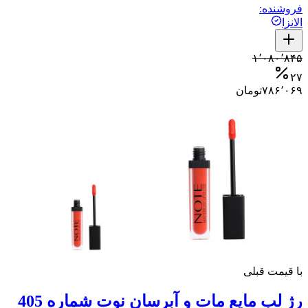
فروشنده:
الانزا
۱٬۰۸۰٬۸۴۵
۲۷
۷۸۶٬۰۶۹
تومان
با قیمت قبلی
رژ لب مایع مات و آبرسان نوت شماره 405