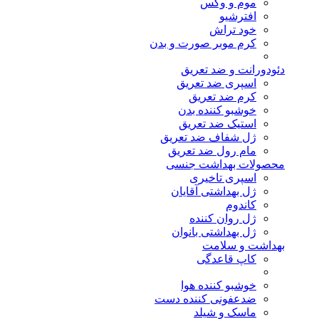
موم و وکس
افترشیو
خود تراش
کرم موبر صورت و بدن
دئودورانت و ضد تعریق
اسپری ضد تعریق
کرم ضد تعریق
خوشبو کننده بدن
استیک ضد تعریق
ژل شفاف ضد تعریق
مام رول ضد تعریق
محصولات بهداشت جنسی
اسپری تاخیری
ژل بهداشتی آقایان
کاندوم
ژل روان کننده
ژل بهداشتی بانوان
بهداشت و سلامت
کاپ قاعدگی
خوشبو کننده هوا
ضدعفونی کننده دست
ماسک و شیلد