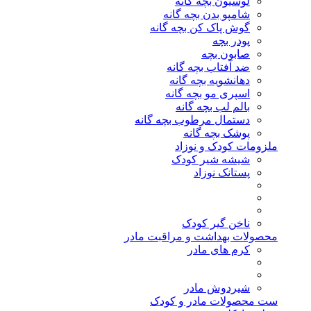
لوسیون بچه گانه
شامپو بدن بچه گانه
گوش پاک کن بچه گانه
پودر بچه
صابون بچه
ضد آفتاب بچه گانه
دهانشویه بچه گانه
اسپری مو بچه گانه
بالم لب بچه گانه
دستمال مرطوب بچه گانه
پوشک بچه گانه
ملزومات کودک و نوزاد
شیشه شیر کودک
پستانک نوزاد
ناخن گیر کودک
محصولات بهداشت و مراقبت مادر
کرم های مادر
شیردوش مادر
ست محصولات مادر و کودک