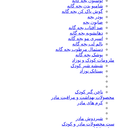
لوسیون بچه گانه
شامپو بدن بچه گانه
گوش پاک کن بچه گانه
پودر بچه
صابون بچه
ضد آفتاب بچه گانه
دهانشویه بچه گانه
اسپری مو بچه گانه
بالم لب بچه گانه
دستمال مرطوب بچه گانه
پوشک بچه گانه
ملزومات کودک و نوزاد
شیشه شیر کودک
پستانک نوزاد
ناخن گیر کودک
محصولات بهداشت و مراقبت مادر
کرم های مادر
شیردوش مادر
ست محصولات مادر و کودک