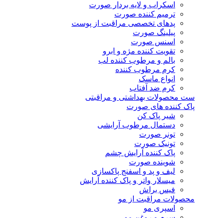
اسکراب و لایه بردار صورت
ترمیم کننده صورت
پدهای تخصصی مراقبت از پوست
پیلینگ صورت
اسنس صورت
تقویت کننده مژه و ابرو
بالم و مرطوب کننده لب
کرم مرطوب کننده
انواع ماسک
کرم ضد آفتاب
ست محصولات بهداشتی و مراقبتی
پاک کننده های صورت
شیر پاک کن
دستمال مرطوب آرایشی
تونر صورت
تونیک صورت
پاک کننده آرایش چشم
شوینده صورت
لیف و پد و اسفنج پاکسازی
میسلار واتر و پاک کننده آرایش
فیس براش
محصولات مراقبت از مو
اسپری مو
سرم و روغن مو