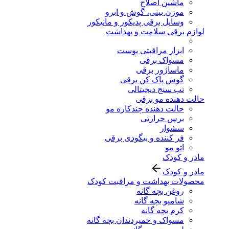
ماشین اصلاح
موزن بینی، گوش و ابرو
وسایل برقی پدیکور و مانیکور
لوازم برقی سلامت و بهداشت
ابزار مراقبتی پوست
مسواک برقی
ماساژور برقی
گوش پاک کن برقی
تب سنج دیجیتالی
حالت دهنده مو برقی
حالت دهنده چندکاره مو
برس حرارتی
سشوار
فر کننده و بیگودی برقی
اتو مو
مادر و کودک
مادر و کودک
محصولات بهداشت و مراقبت کودک
روغن بچه گانه
شامپو بچه گانه
کرم بچه گانه
مسواک و خمیردندان بچه گانه