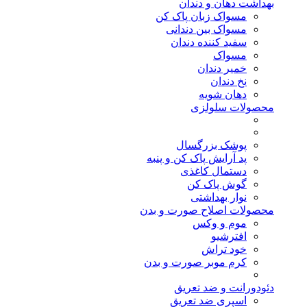
بهداشت دهان و دندان
مسواک زبان پاک کن
مسواک بین دندانی
سفید کننده دندان
مسواک
خمیر دندان
نخ دندان
دهان شویه
محصولات سلولزی
پوشک بزرگسال
پد آرایش پاک کن و پنبه
دستمال کاغذی
گوش پاک کن
نوار بهداشتی
محصولات اصلاح صورت و بدن
موم و وکس
افترشیو
خود تراش
کرم موبر صورت و بدن
دئودورانت و ضد تعریق
اسپری ضد تعریق