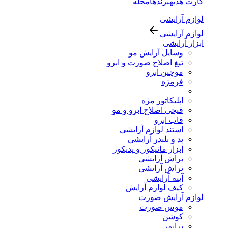
کارت هدیه
برندها
مجله
لوازم آرایشی
لوازم آرایشی
ابزار آرایشی
وسایل آرایش مو
تیغ اصلاح صورت و ابرو
موچین ابرو
فرمژه
اپلیکاتور مژه
قیچی اصلاح ابرو و مو
قاب ابرو
استند لوازم آرایشی
پد و بلندر آرایشی
ابزار مانیکور و پدیکور
براش آرایشی
تراش آرایشی
آینه آرایشی
کیف لوازم آرایش
لوازم آرایش صورت
موس صورت
کوشن
پرایمر