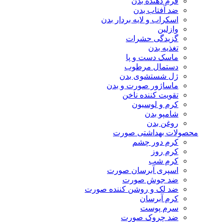
فرم دهنده بدن
ضد آفتاب بدن
اسکراب و لایه بردار بدن
وازلین
گزیدگی حشرات
تغذیه بدن
ماسک دست و پا
دستمال مرطوب
ژل شستشوی بدن
ماساژور صورت و بدن
تقویت کننده ناخن
کرم و لوسیون
شامپو بدن
روغن بدن
محصولات بهداشتی صورت
کرم دور چشم
کرم روز
کرم شب
اسپری آبرسان صورت
ضد جوش صورت
ضد لک و روشن کننده صورت
کرم آبرسان
سرم پوست
ضد چروک صورت