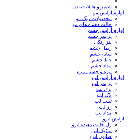
شیمر و هایلایت بدن
لوازم آرایش مو
محصولات رنگ مو
حالت دهنده های مو
لوازم آرایش چشم
پرایمر چشم
لنز رنگی
ریمل چشم
سایه چشم
خط چشم
مداد چشم
مژه و چسب مژه
لوازم آرایش لب
پرایمر لب
برق لب
لاک لب
تینت لب
رژ لب
مداد لب
آرایش ابرو
ژل حالت دهنده ابرو
ماژیک ابرو
صابون ابرو