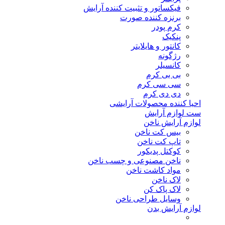
فیکساتور و تثبیت کننده آرایش
برنزه کننده صورت
کرم پودر
پنکیک
کانتور و هایلایتر
رژگونه
کانسیلر
بی بی کرم
سی سی کرم
دی دی کرم
احیا کننده محصولات آرایشی
ست لوازم آرایش
لوازم آرایش ناخن
بیس کت ناخن
تاپ کت ناخن
کوکتل پدیکور
ناخن مصنوعی و چسب ناخن
مواد کاشت ناخن
لاک ناخن
لاک پاک کن
وسایل طراحی ناخن
لوازم آرایش بدن