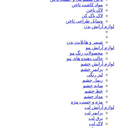
مواد کاشت ناخن
لاک ناخن
لاک پاک کن
وسایل طراحی ناخن
لوازم آرایش بدن
شیمر و هایلایت بدن
لوازم آرایش مو
محصولات رنگ مو
حالت دهنده های مو
لوازم آرایش چشم
پرایمر چشم
لنز رنگی
ریمل چشم
سایه چشم
خط چشم
مداد چشم
مژه و چسب مژه
لوازم آرایش لب
پرایمر لب
برق لب
لاک لب