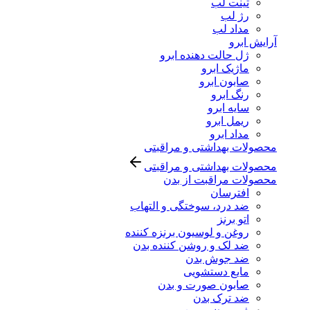
تینت لب
رژ لب
مداد لب
آرایش ابرو
ژل حالت دهنده ابرو
ماژیک ابرو
صابون ابرو
رنگ ابرو
سایه ابرو
ریمل ابرو
مداد ابرو
محصولات بهداشتی و مراقبتی
محصولات بهداشتی و مراقبتی
محصولات مراقبت از بدن
افترسان
ضد درد، سوختگی و التهاب
اتو برنز
روغن و لوسیون برنزه کننده
ضد لک و روشن کننده بدن
ضد جوش بدن
مایع دستشویی
صابون صورت و بدن
ضد ترک بدن