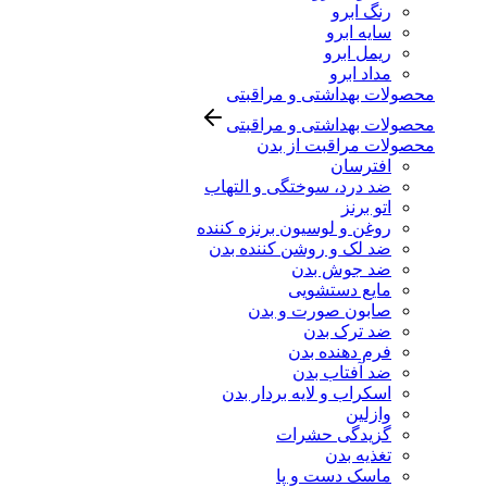
رنگ ابرو
سایه ابرو
ریمل ابرو
مداد ابرو
محصولات بهداشتی و مراقبتی
محصولات بهداشتی و مراقبتی
محصولات مراقبت از بدن
افترسان
ضد درد، سوختگی و التهاب
اتو برنز
روغن و لوسیون برنزه کننده
ضد لک و روشن کننده بدن
ضد جوش بدن
مایع دستشویی
صابون صورت و بدن
ضد ترک بدن
فرم دهنده بدن
ضد آفتاب بدن
اسکراب و لایه بردار بدن
وازلین
گزیدگی حشرات
تغذیه بدن
ماسک دست و پا