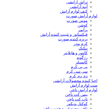
تراش آرایشی
آینه آرایشی
کیف لوازم آرایش
لوازم آرایش صورت
موس صورت
کوشن
پرایمر
فیکساتور و تثبیت کننده آرایش
برنزه کننده صورت
کرم پودر
پنکیک
کانتور و هایلایتر
رژگونه
کانسیلر
بی بی کرم
سی سی کرم
دی دی کرم
احیا کننده محصولات آرایشی
ست لوازم آرایش
لوازم آرایش ناخن
بیس کت ناخن
تاپ کت ناخن
کوکتل پدیکور
ناخن مصنوعی و چسب ناخن