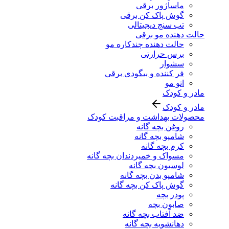
ماساژور برقی
گوش پاک کن برقی
تب سنج دیجیتالی
حالت دهنده مو برقی
حالت دهنده چندکاره مو
برس حرارتی
سشوار
فر کننده و بیگودی برقی
اتو مو
مادر و کودک
مادر و کودک
محصولات بهداشت و مراقبت کودک
روغن بچه گانه
شامپو بچه گانه
کرم بچه گانه
مسواک و خمیردندان بچه گانه
لوسیون بچه گانه
شامپو بدن بچه گانه
گوش پاک کن بچه گانه
پودر بچه
صابون بچه
ضد آفتاب بچه گانه
دهانشویه بچه گانه