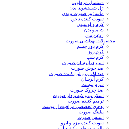
دستمال مرطوب
ژل شستشوی بدن
ماساژور صورت و بدن
تقویت کننده ناخن
کرم و لوسیون
شامپو بدن
روغن بدن
محصولات بهداشتی صورت
کرم دور چشم
کرم روز
کرم شب
اسپری آبرسان صورت
ضد جوش صورت
ضد لک و روشن کننده صورت
کرم آبرسان
سرم پوست
ضد چروک صورت
اسکراب و لایه بردار صورت
ترمیم کننده صورت
پدهای تخصصی مراقبت از پوست
پیلینگ صورت
اسنس صورت
تقویت کننده مژه و ابرو
بالم و مرطوب کننده لب