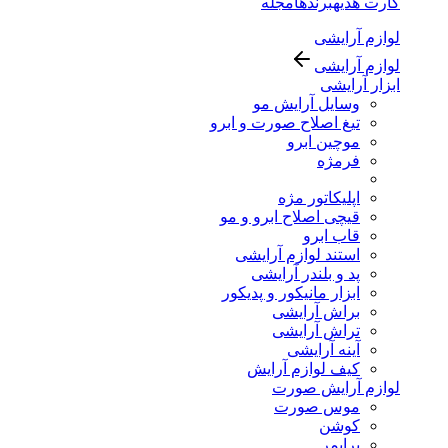
کارت هدیه
برندها
مجله
لوازم آرایشی
لوازم آرایشی
ابزار آرایشی
وسایل آرایش مو
تیغ اصلاح صورت و ابرو
موچین ابرو
فرمژه
اپلیکاتور مژه
قیچی اصلاح ابرو و مو
قاب ابرو
استند لوازم آرایشی
پد و بلندر آرایشی
ابزار مانیکور و پدیکور
براش آرایشی
تراش آرایشی
آینه آرایشی
کیف لوازم آرایش
لوازم آرایش صورت
موس صورت
کوشن
پرایمر