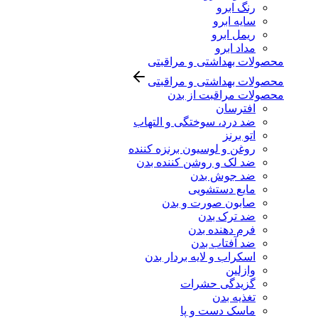
رنگ ابرو
سایه ابرو
ریمل ابرو
مداد ابرو
محصولات بهداشتی و مراقبتی
محصولات بهداشتی و مراقبتی
محصولات مراقبت از بدن
افترسان
ضد درد، سوختگی و التهاب
اتو برنز
روغن و لوسیون برنزه کننده
ضد لک و روشن کننده بدن
ضد جوش بدن
مایع دستشویی
صابون صورت و بدن
ضد ترک بدن
فرم دهنده بدن
ضد آفتاب بدن
اسکراب و لایه بردار بدن
وازلین
گزیدگی حشرات
تغذیه بدن
ماسک دست و پا