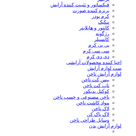
فیکساتور و تثبیت کننده آرایش
برنزه کننده صورت
کرم پودر
پنکیک
کانتور و هایلایتر
رژگونه
کانسیلر
بی بی کرم
سی سی کرم
دی دی کرم
احیا کننده محصولات آرایشی
ست لوازم آرایش
لوازم آرایش ناخن
بیس کت ناخن
تاپ کت ناخن
کوکتل پدیکور
ناخن مصنوعی و چسب ناخن
مواد کاشت ناخن
لاک ناخن
لاک پاک کن
وسایل طراحی ناخن
لوازم آرایش بدن