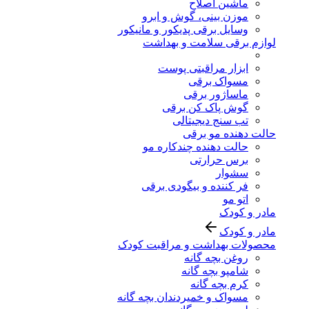
ماشین اصلاح
موزن بینی، گوش و ابرو
وسایل برقی پدیکور و مانیکور
لوازم برقی سلامت و بهداشت
ابزار مراقبتی پوست
مسواک برقی
ماساژور برقی
گوش پاک کن برقی
تب سنج دیجیتالی
حالت دهنده مو برقی
حالت دهنده چندکاره مو
برس حرارتی
سشوار
فر کننده و بیگودی برقی
اتو مو
مادر و کودک
مادر و کودک
محصولات بهداشت و مراقبت کودک
روغن بچه گانه
شامپو بچه گانه
کرم بچه گانه
مسواک و خمیردندان بچه گانه