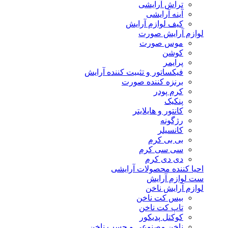
تراش آرایشی
آینه آرایشی
کیف لوازم آرایش
لوازم آرایش صورت
موس صورت
کوشن
پرایمر
فیکساتور و تثبیت کننده آرایش
برنزه کننده صورت
کرم پودر
پنکیک
کانتور و هایلایتر
رژگونه
کانسیلر
بی بی کرم
سی سی کرم
دی دی کرم
احیا کننده محصولات آرایشی
ست لوازم آرایش
لوازم آرایش ناخن
بیس کت ناخن
تاپ کت ناخن
کوکتل پدیکور
ناخن مصنوعی و چسب ناخن