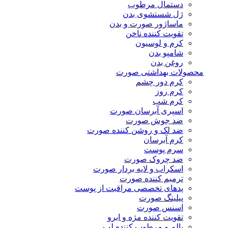
دستمال مرطوب
ژل شستشوی بدن
ماساژور صورت و بدن
تقویت کننده ناخن
کرم و لوسیون
شامپو بدن
روغن بدن
محصولات بهداشتی صورت
کرم دور چشم
کرم روز
کرم شب
اسپری آبرسان صورت
ضد جوش صورت
ضد لک و روشن کننده صورت
کرم آبرسان
سرم پوست
ضد چروک صورت
اسکراب و لایه بردار صورت
ترمیم کننده صورت
پدهای تخصصی مراقبت از پوست
پیلینگ صورت
اسنس صورت
تقویت کننده مژه و ابرو
بالم و مرطوب کننده لب