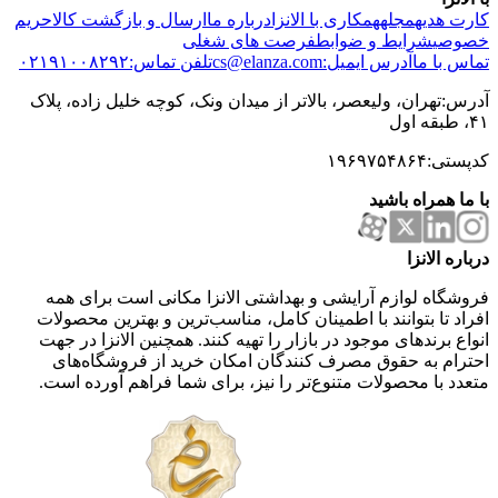
کارت هدیه
مجله
همکاری با الانزا
درباره ما
ارسال و بازگشت کالا
حریم
خصوصی
شرایط و ضوابط
فرصت های شغلی
تماس با ما
آدرس ایمیل:cs@elanza.com
تلفن تماس:۰۲۱۹۱۰۰۸۲۹۲
آدرس:تهران، ولیعصر، بالاتر از میدان ونک، کوچه خلیل زاده، پلاک
۴۱، طبقه اول
کدپستی:۱۹۶۹۷۵۴۸۶۴
با ما همراه باشید
درباره الانزا
فروشگاه لوازم آرایشی و بهداشتی الانزا مکانی است برای همه
افراد تا بتوانند با اطمینان کامل، مناسب‌ترین و بهترین محصولات
انواع برندهای موجود در بازار را تهیه کنند. همچنین الانزا در جهت
احترام به حقوق مصرف کنندگان امکان خرید از فروشگاه‌های
متعدد با محصولات متنوع‌تر را نیز، برای شما فراهم آورده است.