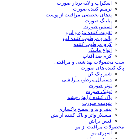
اسکراب و لایه بردار صورت
ترمیم کننده صورت
پدهای تخصصی مراقبت از پوست
پیلینگ صورت
اسنس صورت
تقویت کننده مژه و ابرو
بالم و مرطوب کننده لب
کرم مرطوب کننده
انواع ماسک
کرم ضد آفتاب
ست محصولات بهداشتی و مراقبتی
پاک کننده های صورت
شیر پاک کن
دستمال مرطوب آرایشی
تونر صورت
تونیک صورت
پاک کننده آرایش چشم
شوینده صورت
لیف و پد و اسفنج پاکسازی
میسلار واتر و پاک کننده آرایش
فیس براش
محصولات مراقبت از مو
اسپری مو
سرم و روغن مو