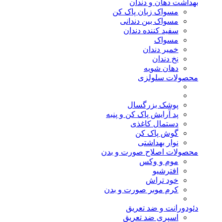
بهداشت دهان و دندان
مسواک زبان پاک کن
مسواک بین دندانی
سفید کننده دندان
مسواک
خمیر دندان
نخ دندان
دهان شویه
محصولات سلولزی
پوشک بزرگسال
پد آرایش پاک کن و پنبه
دستمال کاغذی
گوش پاک کن
نوار بهداشتی
محصولات اصلاح صورت و بدن
موم و وکس
افترشیو
خود تراش
کرم موبر صورت و بدن
دئودورانت و ضد تعریق
اسپری ضد تعریق