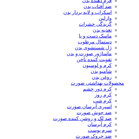
فرم دهنده بدن
ضد آفتاب بدن
اسکراب و لایه بردار بدن
وازلین
گزیدگی حشرات
تغذیه بدن
ماسک دست و پا
دستمال مرطوب
ژل شستشوی بدن
ماساژور صورت و بدن
تقویت کننده ناخن
کرم و لوسیون
شامپو بدن
روغن بدن
محصولات بهداشتی صورت
کرم دور چشم
کرم روز
کرم شب
اسپری آبرسان صورت
ضد جوش صورت
ضد لک و روشن کننده صورت
کرم آبرسان
سرم پوست
ضد چروک صورت