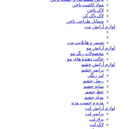
مواد کاشت ناخن
لاک ناخن
لاک پاک کن
وسایل طراحی ناخن
لوازم آرایش بدن
شیمر و هایلایت بدن
لوازم آرایش مو
محصولات رنگ مو
حالت دهنده های مو
لوازم آرایش چشم
پرایمر چشم
لنز رنگی
ریمل چشم
سایه چشم
خط چشم
مداد چشم
مژه و چسب مژه
لوازم آرایش لب
پرایمر لب
برق لب
لاک لب