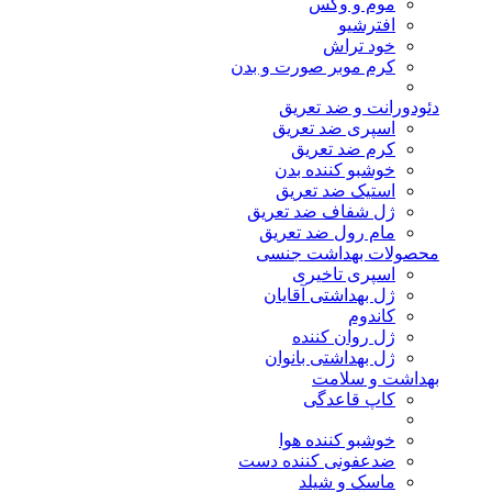
موم و وکس
افترشیو
خود تراش
کرم موبر صورت و بدن
دئودورانت و ضد تعریق
اسپری ضد تعریق
کرم ضد تعریق
خوشبو کننده بدن
استیک ضد تعریق
ژل شفاف ضد تعریق
مام رول ضد تعریق
محصولات بهداشت جنسی
اسپری تاخیری
ژل بهداشتی آقایان
کاندوم
ژل روان کننده
ژل بهداشتی بانوان
بهداشت و سلامت
کاپ قاعدگی
خوشبو کننده هوا
ضدعفونی کننده دست
ماسک و شیلد