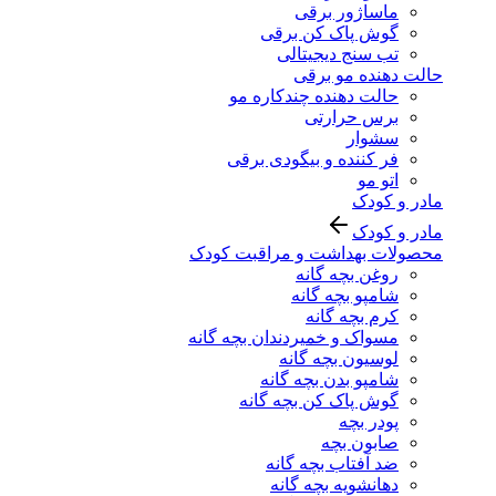
ماساژور برقی
گوش پاک کن برقی
تب سنج دیجیتالی
حالت دهنده مو برقی
حالت دهنده چندکاره مو
برس حرارتی
سشوار
فر کننده و بیگودی برقی
اتو مو
مادر و کودک
مادر و کودک
محصولات بهداشت و مراقبت کودک
روغن بچه گانه
شامپو بچه گانه
کرم بچه گانه
مسواک و خمیردندان بچه گانه
لوسیون بچه گانه
شامپو بدن بچه گانه
گوش پاک کن بچه گانه
پودر بچه
صابون بچه
ضد آفتاب بچه گانه
دهانشویه بچه گانه