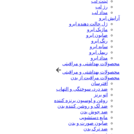
تینت لب
رژ لب
مداد لب
آرایش ابرو
ژل حالت دهنده ابرو
ماژیک ابرو
صابون ابرو
رنگ ابرو
سایه ابرو
ریمل ابرو
مداد ابرو
محصولات بهداشتی و مراقبتی
محصولات بهداشتی و مراقبتی
محصولات مراقبت از بدن
افترسان
ضد درد، سوختگی و التهاب
اتو برنز
روغن و لوسیون برنزه کننده
ضد لک و روشن کننده بدن
ضد جوش بدن
مایع دستشویی
صابون صورت و بدن
ضد ترک بدن