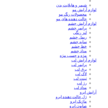
شیمر و هایلایت بدن
لوازم آرایش مو
محصولات رنگ مو
حالت دهنده های مو
لوازم آرایش چشم
پرایمر چشم
لنز رنگی
ریمل چشم
سایه چشم
خط چشم
مداد چشم
مژه و چسب مژه
لوازم آرایش لب
پرایمر لب
برق لب
لاک لب
تینت لب
رژ لب
مداد لب
آرایش ابرو
ژل حالت دهنده ابرو
ماژیک ابرو
صابون ابرو