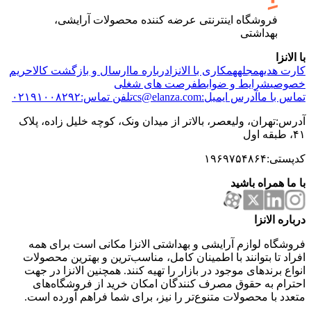
فروشگاه اینترنتی عرضه کننده محصولات آرایشی،
بهداشتی
با الانزا
کارت هدیه
مجله
همکاری با الانزا
درباره ما
ارسال و بازگشت کالا
حریم
خصوصی
شرایط و ضوابط
فرصت های شغلی
تماس با ما
آدرس ایمیل:cs@elanza.com
تلفن تماس:۰۲۱۹۱۰۰۸۲۹۲
آدرس:تهران، ولیعصر، بالاتر از میدان ونک، کوچه خلیل زاده، پلاک
۴۱، طبقه اول
کدپستی:۱۹۶۹۷۵۴۸۶۴
با ما همراه باشید
درباره الانزا
فروشگاه لوازم آرایشی و بهداشتی الانزا مکانی است برای همه
افراد تا بتوانند با اطمینان کامل، مناسب‌ترین و بهترین محصولات
انواع برندهای موجود در بازار را تهیه کنند. همچنین الانزا در جهت
احترام به حقوق مصرف کنندگان امکان خرید از فروشگاه‌های
متعدد با محصولات متنوع‌تر را نیز، برای شما فراهم آورده است.