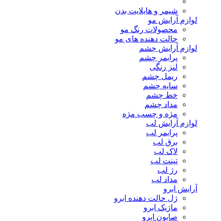
شیمر و هایلایت بدن
لوازم آرایش مو
محصولات رنگ مو
حالت دهنده های مو
لوازم آرایش چشم
پرایمر چشم
لنز رنگی
ریمل چشم
سایه چشم
خط چشم
مداد چشم
مژه و چسب مژه
لوازم آرایش لب
پرایمر لب
برق لب
لاک لب
تینت لب
رژ لب
مداد لب
آرایش ابرو
ژل حالت دهنده ابرو
ماژیک ابرو
صابون ابرو