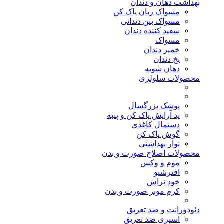
بهداشت دهان و دندان
مسواک زبان پاک کن
مسواک بین دندانی
سفید کننده دندان
مسواک
خمیر دندان
نخ دندان
دهان شویه
محصولات سلولزی
پوشک بزرگسال
پد آرایش پاک کن و پنبه
دستمال کاغذی
گوش پاک کن
نوار بهداشتی
محصولات اصلاح صورت و بدن
موم و وکس
افترشیو
خود تراش
کرم موبر صورت و بدن
دئودورانت و ضد تعریق
اسپری ضد تعریق