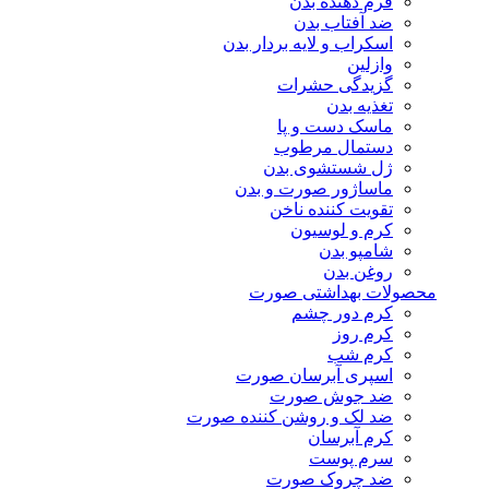
فرم دهنده بدن
ضد آفتاب بدن
اسکراب و لایه بردار بدن
وازلین
گزیدگی حشرات
تغذیه بدن
ماسک دست و پا
دستمال مرطوب
ژل شستشوی بدن
ماساژور صورت و بدن
تقویت کننده ناخن
کرم و لوسیون
شامپو بدن
روغن بدن
محصولات بهداشتی صورت
کرم دور چشم
کرم روز
کرم شب
اسپری آبرسان صورت
ضد جوش صورت
ضد لک و روشن کننده صورت
کرم آبرسان
سرم پوست
ضد چروک صورت