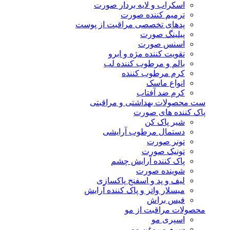
اسکراب و لایه بردار صورت
ترمیم کننده صورت
پدهای تخصصی مراقبت از پوست
پیلینگ صورت
اسنس صورت
تقویت کننده مژه و ابرو
بالم و مرطوب کننده لب
کرم مرطوب کننده
انواع ماسک
کرم ضد آفتاب
ست محصولات بهداشتی و مراقبتی
پاک کننده های صورت
شیر پاک کن
دستمال مرطوب آرایشی
تونر صورت
تونیک صورت
پاک کننده آرایش چشم
شوینده صورت
لیف و پد و اسفنج پاکسازی
میسلار واتر و پاک کننده آرایش
فیس براش
محصولات مراقبت از مو
اسپری مو
سرم و روغن مو