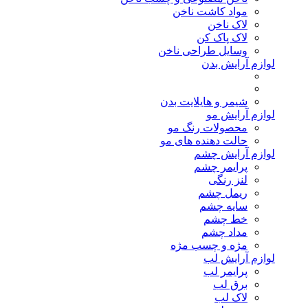
مواد کاشت ناخن
لاک ناخن
لاک پاک کن
وسایل طراحی ناخن
لوازم آرایش بدن
شیمر و هایلایت بدن
لوازم آرایش مو
محصولات رنگ مو
حالت دهنده های مو
لوازم آرایش چشم
پرایمر چشم
لنز رنگی
ریمل چشم
سایه چشم
خط چشم
مداد چشم
مژه و چسب مژه
لوازم آرایش لب
پرایمر لب
برق لب
لاک لب