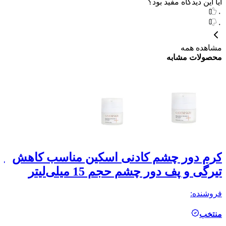
آیا این دیدگاه مفید بود؟
۰
۰
مشاهده همه
محصولات مشابه
با
کرم دور چشم کادنی اسکین مناسب کاهش
ک
تیرگی و پف دور چشم حجم 15 میلی‌لیتر
9
فروشنده:
فر
منتخب
م