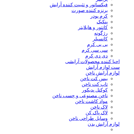
فیکساتور و تثبیت کننده آرایش
برنزه کننده صورت
کرم پودر
پنکیک
کانتور و هایلایتر
رژگونه
کانسیلر
بی بی کرم
سی سی کرم
دی دی کرم
احیا کننده محصولات آرایشی
ست لوازم آرایش
لوازم آرایش ناخن
بیس کت ناخن
تاپ کت ناخن
کوکتل پدیکور
ناخن مصنوعی و چسب ناخن
مواد کاشت ناخن
لاک ناخن
لاک پاک کن
وسایل طراحی ناخن
لوازم آرایش بدن