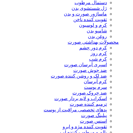
دستمال مرطوب
ژل شستشوی بدن
ماساژور صورت و بدن
تقویت کننده ناخن
کرم و لوسیون
شامپو بدن
روغن بدن
محصولات بهداشتی صورت
کرم دور چشم
کرم روز
کرم شب
اسپری آبرسان صورت
ضد جوش صورت
ضد لک و روشن کننده صورت
کرم آبرسان
سرم پوست
ضد چروک صورت
اسکراب و لایه بردار صورت
ترمیم کننده صورت
پدهای تخصصی مراقبت از پوست
پیلینگ صورت
اسنس صورت
تقویت کننده مژه و ابرو
بالم و مرطوب کننده لب