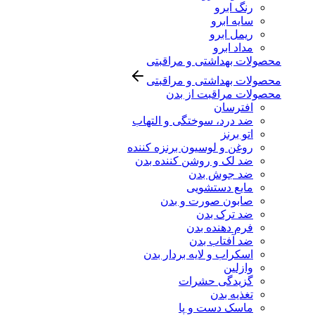
رنگ ابرو
سایه ابرو
ریمل ابرو
مداد ابرو
محصولات بهداشتی و مراقبتی
محصولات بهداشتی و مراقبتی
محصولات مراقبت از بدن
افترسان
ضد درد، سوختگی و التهاب
اتو برنز
روغن و لوسیون برنزه کننده
ضد لک و روشن کننده بدن
ضد جوش بدن
مایع دستشویی
صابون صورت و بدن
ضد ترک بدن
فرم دهنده بدن
ضد آفتاب بدن
اسکراب و لایه بردار بدن
وازلین
گزیدگی حشرات
تغذیه بدن
ماسک دست و پا