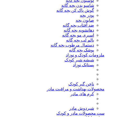
لوسیون بچه گانه
شامپو بدن بچه گانه
گوش پاک کن بچه گانه
پودر بچه
صابون بچه
ضد آفتاب بچه گانه
دهانشویه بچه گانه
اسپری مو بچه گانه
بالم لب بچه گانه
دستمال مرطوب بچه گانه
پوشک بچه گانه
ملزومات کودک و نوزاد
شیشه شیر کودک
پستانک نوزاد
ناخن گیر کودک
محصولات بهداشت و مراقبت مادر
کرم های مادر
شیردوش مادر
ست محصولات مادر و کودک