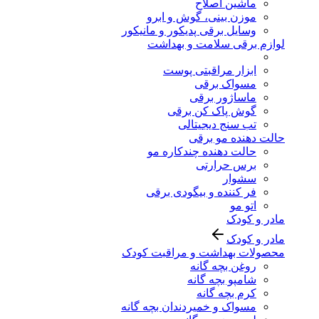
ماشین اصلاح
موزن بینی، گوش و ابرو
وسایل برقی پدیکور و مانیکور
لوازم برقی سلامت و بهداشت
ابزار مراقبتی پوست
مسواک برقی
ماساژور برقی
گوش پاک کن برقی
تب سنج دیجیتالی
حالت دهنده مو برقی
حالت دهنده چندکاره مو
برس حرارتی
سشوار
فر کننده و بیگودی برقی
اتو مو
مادر و کودک
مادر و کودک
محصولات بهداشت و مراقبت کودک
روغن بچه گانه
شامپو بچه گانه
کرم بچه گانه
مسواک و خمیردندان بچه گانه