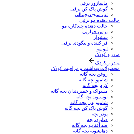
ماساژور برقی
گوش پاک کن برقی
تب سنج دیجیتالی
حالت دهنده مو برقی
حالت دهنده چندکاره مو
برس حرارتی
سشوار
فر کننده و بیگودی برقی
اتو مو
مادر و کودک
مادر و کودک
محصولات بهداشت و مراقبت کودک
روغن بچه گانه
شامپو بچه گانه
کرم بچه گانه
مسواک و خمیردندان بچه گانه
لوسیون بچه گانه
شامپو بدن بچه گانه
گوش پاک کن بچه گانه
پودر بچه
صابون بچه
ضد آفتاب بچه گانه
دهانشویه بچه گانه