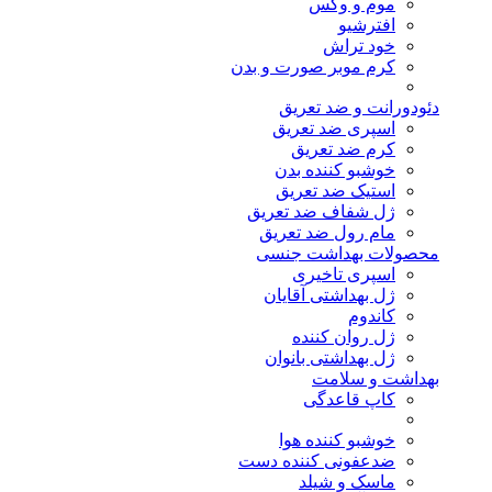
موم و وکس
افترشیو
خود تراش
کرم موبر صورت و بدن
دئودورانت و ضد تعریق
اسپری ضد تعریق
کرم ضد تعریق
خوشبو کننده بدن
استیک ضد تعریق
ژل شفاف ضد تعریق
مام رول ضد تعریق
محصولات بهداشت جنسی
اسپری تاخیری
ژل بهداشتی آقایان
کاندوم
ژل روان کننده
ژل بهداشتی بانوان
بهداشت و سلامت
کاپ قاعدگی
خوشبو کننده هوا
ضدعفونی کننده دست
ماسک و شیلد