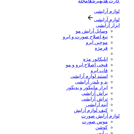
کارت هدیه
برندها
مجله
لوازم آرایشی
لوازم آرایشی
ابزار آرایشی
وسایل آرایش مو
تیغ اصلاح صورت و ابرو
موچین ابرو
فرمژه
اپلیکاتور مژه
قیچی اصلاح ابرو و مو
قاب ابرو
استند لوازم آرایشی
پد و بلندر آرایشی
ابزار مانیکور و پدیکور
براش آرایشی
تراش آرایشی
آینه آرایشی
کیف لوازم آرایش
لوازم آرایش صورت
موس صورت
کوشن
پرایمر