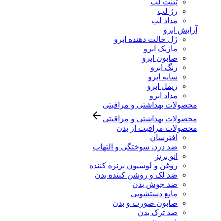
تینت لب
رژ لب
مداد لب
آرایش ابرو
ژل حالت دهنده ابرو
ماژیک ابرو
صابون ابرو
رنگ ابرو
سایه ابرو
ریمل ابرو
مداد ابرو
محصولات بهداشتی و مراقبتی
محصولات بهداشتی و مراقبتی
محصولات مراقبت از بدن
افترسان
ضد درد، سوختگی و التهاب
اتو برنز
روغن و لوسیون برنزه کننده
ضد لک و روشن کننده بدن
ضد جوش بدن
مایع دستشویی
صابون صورت و بدن
ضد ترک بدن