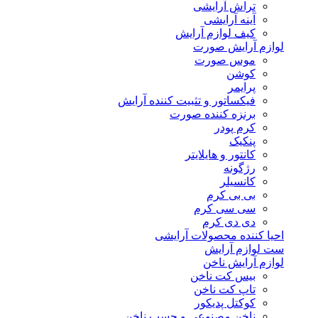
تراش آرایشی
آینه آرایشی
کیف لوازم آرایش
لوازم آرایش صورت
موس صورت
کوشن
پرایمر
فیکساتور و تثبیت کننده آرایش
برنزه کننده صورت
کرم پودر
پنکیک
کانتور و هایلایتر
رژگونه
کانسیلر
بی بی کرم
سی سی کرم
دی دی کرم
احیا کننده محصولات آرایشی
ست لوازم آرایش
لوازم آرایش ناخن
بیس کت ناخن
تاپ کت ناخن
کوکتل پدیکور
ناخن مصنوعی و چسب ناخن