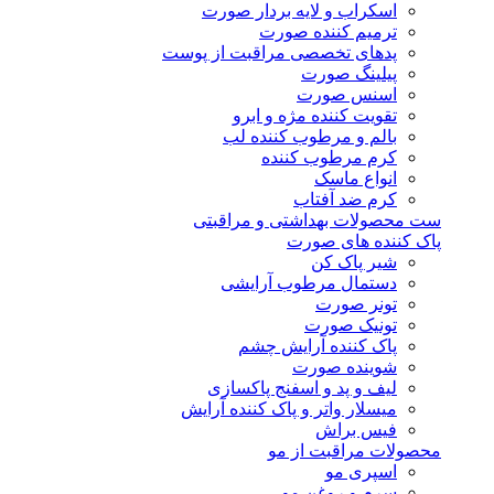
اسکراب و لایه بردار صورت
ترمیم کننده صورت
پدهای تخصصی مراقبت از پوست
پیلینگ صورت
اسنس صورت
تقویت کننده مژه و ابرو
بالم و مرطوب کننده لب
کرم مرطوب کننده
انواع ماسک
کرم ضد آفتاب
ست محصولات بهداشتی و مراقبتی
پاک کننده های صورت
شیر پاک کن
دستمال مرطوب آرایشی
تونر صورت
تونیک صورت
پاک کننده آرایش چشم
شوینده صورت
لیف و پد و اسفنج پاکسازی
میسلار واتر و پاک کننده آرایش
فیس براش
محصولات مراقبت از مو
اسپری مو
سرم و روغن مو