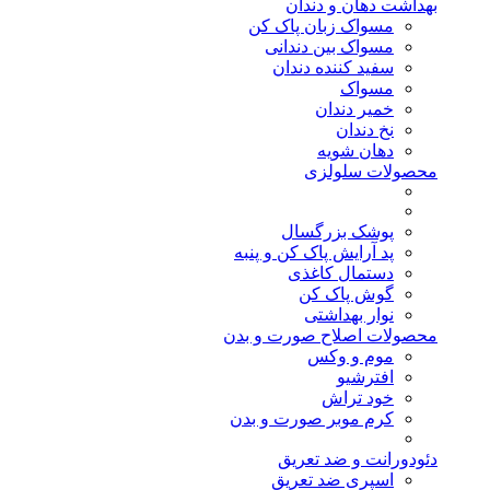
بهداشت دهان و دندان
مسواک زبان پاک کن
مسواک بین دندانی
سفید کننده دندان
مسواک
خمیر دندان
نخ دندان
دهان شویه
محصولات سلولزی
پوشک بزرگسال
پد آرایش پاک کن و پنبه
دستمال کاغذی
گوش پاک کن
نوار بهداشتی
محصولات اصلاح صورت و بدن
موم و وکس
افترشیو
خود تراش
کرم موبر صورت و بدن
دئودورانت و ضد تعریق
اسپری ضد تعریق