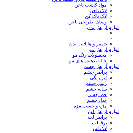
مواد کاشت ناخن
لاک ناخن
لاک پاک کن
وسایل طراحی ناخن
لوازم آرایش بدن
شیمر و هایلایت بدن
لوازم آرایش مو
محصولات رنگ مو
حالت دهنده های مو
لوازم آرایش چشم
پرایمر چشم
لنز رنگی
ریمل چشم
سایه چشم
خط چشم
مداد چشم
مژه و چسب مژه
لوازم آرایش لب
پرایمر لب
برق لب
لاک لب