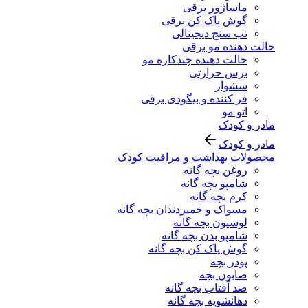
ماساژور برقی
گوش پاک کن برقی
تب سنج دیجیتالی
حالت دهنده مو برقی
حالت دهنده چندکاره مو
برس حرارتی
سشوار
فر کننده و بیگودی برقی
اتو مو
مادر و کودک
مادر و کودک
محصولات بهداشت و مراقبت کودک
روغن بچه گانه
شامپو بچه گانه
کرم بچه گانه
مسواک و خمیردندان بچه گانه
لوسیون بچه گانه
شامپو بدن بچه گانه
گوش پاک کن بچه گانه
پودر بچه
صابون بچه
ضد آفتاب بچه گانه
دهانشویه بچه گانه