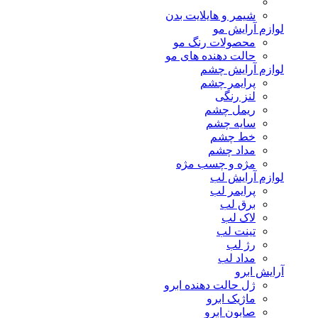
شیمر و هایلایت بدن
لوازم آرایش مو
محصولات رنگ مو
حالت دهنده های مو
لوازم آرایش چشم
پرایمر چشم
لنز رنگی
ریمل چشم
سایه چشم
خط چشم
مداد چشم
مژه و چسب مژه
لوازم آرایش لب
پرایمر لب
برق لب
لاک لب
تینت لب
رژ لب
مداد لب
آرایش ابرو
ژل حالت دهنده ابرو
ماژیک ابرو
صابون ابرو