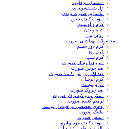
دستمال مرطوب
ژل شستشوی بدن
ماساژور صورت و بدن
تقویت کننده ناخن
کرم و لوسیون
شامپو بدن
روغن بدن
محصولات بهداشتی صورت
کرم دور چشم
کرم روز
کرم شب
اسپری آبرسان صورت
ضد جوش صورت
ضد لک و روشن کننده صورت
کرم آبرسان
سرم پوست
ضد چروک صورت
اسکراب و لایه بردار صورت
ترمیم کننده صورت
پدهای تخصصی مراقبت از پوست
پیلینگ صورت
اسنس صورت
تقویت کننده مژه و ابرو
بالم و مرطوب کننده لب