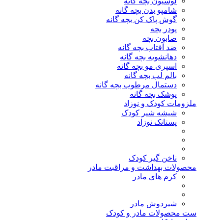
لوسیون بچه گانه
شامپو بدن بچه گانه
گوش پاک کن بچه گانه
پودر بچه
صابون بچه
ضد آفتاب بچه گانه
دهانشویه بچه گانه
اسپری مو بچه گانه
بالم لب بچه گانه
دستمال مرطوب بچه گانه
پوشک بچه گانه
ملزومات کودک و نوزاد
شیشه شیر کودک
پستانک نوزاد
ناخن گیر کودک
محصولات بهداشت و مراقبت مادر
کرم های مادر
شیردوش مادر
ست محصولات مادر و کودک