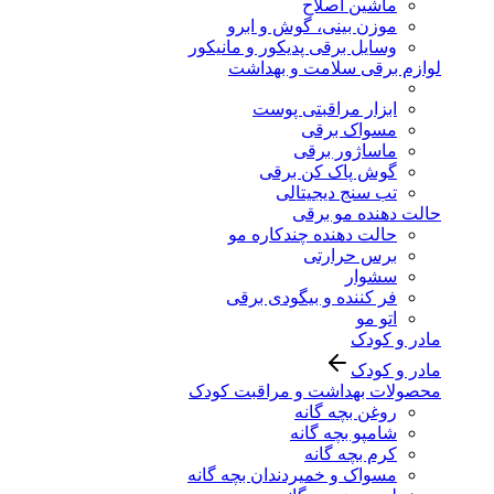
ماشین اصلاح
موزن بینی، گوش و ابرو
وسایل برقی پدیکور و مانیکور
لوازم برقی سلامت و بهداشت
ابزار مراقبتی پوست
مسواک برقی
ماساژور برقی
گوش پاک کن برقی
تب سنج دیجیتالی
حالت دهنده مو برقی
حالت دهنده چندکاره مو
برس حرارتی
سشوار
فر کننده و بیگودی برقی
اتو مو
مادر و کودک
مادر و کودک
محصولات بهداشت و مراقبت کودک
روغن بچه گانه
شامپو بچه گانه
کرم بچه گانه
مسواک و خمیردندان بچه گانه