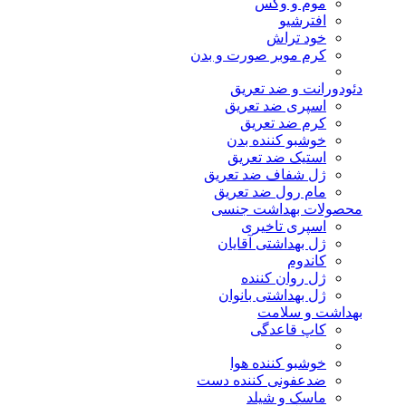
موم و وکس
افترشیو
خود تراش
کرم موبر صورت و بدن
دئودورانت و ضد تعریق
اسپری ضد تعریق
کرم ضد تعریق
خوشبو کننده بدن
استیک ضد تعریق
ژل شفاف ضد تعریق
مام رول ضد تعریق
محصولات بهداشت جنسی
اسپری تاخیری
ژل بهداشتی آقایان
کاندوم
ژل روان کننده
ژل بهداشتی بانوان
بهداشت و سلامت
کاپ قاعدگی
خوشبو کننده هوا
ضدعفونی کننده دست
ماسک و شیلد