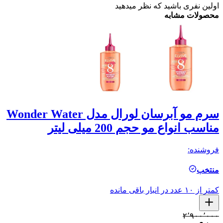
اولین نفری باشید که نظر میدهید
محصولات مشابه
سرم مو آبرسان لورال مدل Wonder Water
مناسب انواع مو حجم 200 میلی لیتر
ل
فروشنده:
فر
منتخب
م
کمتر از ۱۰ عدد در انبار باقی مانده
کمتر ا
۰
۲٬۹۰۰٬۰۰۰