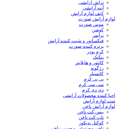
تراش آرایشی
آینه آرایشی
کیف لوازم آرایش
لوازم آرایش صورت
موس صورت
کوشن
پرایمر
فیکساتور و تثبیت کننده آرایش
برنزه کننده صورت
کرم پودر
پنکیک
کانتور و هایلایتر
رژگونه
کانسیلر
بی بی کرم
سی سی کرم
دی دی کرم
احیا کننده محصولات آرایشی
ست لوازم آرایش
لوازم آرایش ناخن
بیس کت ناخن
تاپ کت ناخن
کوکتل پدیکور
ناخن مصنوعی و چسب ناخن