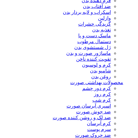
فرم دهنده بدن
ضد آفتاب بدن
اسکراب و لایه بردار بدن
وازلین
گزیدگی حشرات
تغذیه بدن
ماسک دست و پا
دستمال مرطوب
ژل شستشوی بدن
ماساژور صورت و بدن
تقویت کننده ناخن
کرم و لوسیون
شامپو بدن
روغن بدن
محصولات بهداشتی صورت
کرم دور چشم
کرم روز
کرم شب
اسپری آبرسان صورت
ضد جوش صورت
ضد لک و روشن کننده صورت
کرم آبرسان
سرم پوست
ضد چروک صورت