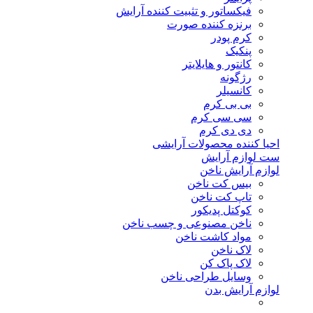
فیکساتور و تثبیت کننده آرایش
برنزه کننده صورت
کرم پودر
پنکیک
کانتور و هایلایتر
رژگونه
کانسیلر
بی بی کرم
سی سی کرم
دی دی کرم
احیا کننده محصولات آرایشی
ست لوازم آرایش
لوازم آرایش ناخن
بیس کت ناخن
تاپ کت ناخن
کوکتل پدیکور
ناخن مصنوعی و چسب ناخن
مواد کاشت ناخن
لاک ناخن
لاک پاک کن
وسایل طراحی ناخن
لوازم آرایش بدن