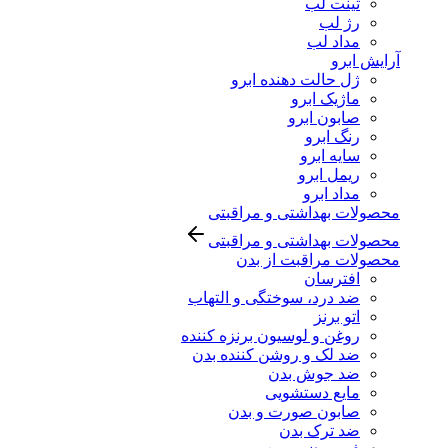
تینت لب
رژ لب
مداد لب
آرایش ابرو
ژل حالت دهنده ابرو
ماژیک ابرو
صابون ابرو
رنگ ابرو
سایه ابرو
ریمل ابرو
مداد ابرو
محصولات بهداشتی و مراقبتی
محصولات بهداشتی و مراقبتی
محصولات مراقبت از بدن
افترسان
ضد درد، سوختگی و التهاب
اتو برنز
روغن و لوسیون برنزه کننده
ضد لک و روشن کننده بدن
ضد جوش بدن
مایع دستشویی
صابون صورت و بدن
ضد ترک بدن