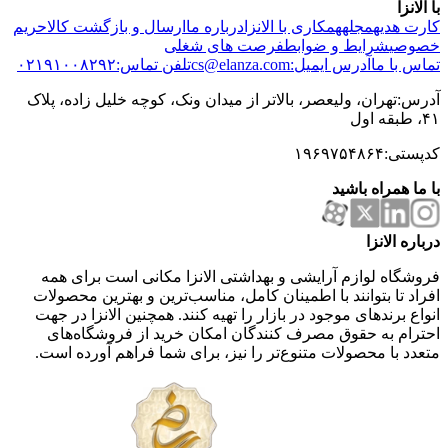
با الانزا
کارت هدیه
مجله
همکاری با الانزا
درباره ما
ارسال و بازگشت کالا
حریم
خصوصی
شرایط و ضوابط
فرصت های شغلی
تماس با ما
آدرس ایمیل:cs@elanza.com
تلفن تماس:۰۲۱۹۱۰۰۸۲۹۲
آدرس:تهران، ولیعصر، بالاتر از میدان ونک، کوچه خلیل زاده، پلاک
۴۱، طبقه اول
کدپستی:۱۹۶۹۷۵۴۸۶۴
با ما همراه باشید
درباره الانزا
فروشگاه لوازم آرایشی و بهداشتی الانزا مکانی است برای همه
افراد تا بتوانند با اطمینان کامل، مناسب‌ترین و بهترین محصولات
انواع برندهای موجود در بازار را تهیه کنند. همچنین الانزا در جهت
احترام به حقوق مصرف کنندگان امکان خرید از فروشگاه‌های
متعدد با محصولات متنوع‌تر را نیز، برای شما فراهم آورده است.