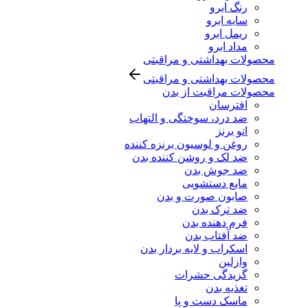
رنگ ابرو
سایه ابرو
ریمل ابرو
مداد ابرو
محصولات بهداشتی و مراقبتی
محصولات بهداشتی و مراقبتی
محصولات مراقبت از بدن
افترسان
ضد درد، سوختگی و التهاب
اتو برنز
روغن و لوسیون برنزه کننده
ضد لک و روشن کننده بدن
ضد جوش بدن
مایع دستشویی
صابون صورت و بدن
ضد ترک بدن
فرم دهنده بدن
ضد آفتاب بدن
اسکراب و لایه بردار بدن
وازلین
گزیدگی حشرات
تغذیه بدن
ماسک دست و پا