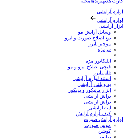
کارت هدیه
برندها
مجله
لوازم آرایشی
لوازم آرایشی
ابزار آرایشی
وسایل آرایش مو
تیغ اصلاح صورت و ابرو
موچین ابرو
فرمژه
اپلیکاتور مژه
قیچی اصلاح ابرو و مو
قاب ابرو
استند لوازم آرایشی
پد و بلندر آرایشی
ابزار مانیکور و پدیکور
براش آرایشی
تراش آرایشی
آینه آرایشی
کیف لوازم آرایش
لوازم آرایش صورت
موس صورت
کوشن
پرایمر