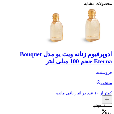
محصولات مشابه
ادوپرفیوم زنانه ویت یو مدل Bouquet
Eterna حجم 100 میلی لیتر
حجم
فروشنده:
فر
منتخب
م
کمتر از ۱۰ عدد در انبار باقی مانده
کمتر ا
۰
۲٬۹۹۰٬۰۰۰
۰
۱۰