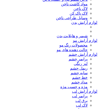
مواد کاشت ناخن
لاک ناخن
لاک پاک کن
وسایل طراحی ناخن
لوازم آرایش بدن
شیمر و هایلایت بدن
لوازم آرایش مو
محصولات رنگ مو
حالت دهنده های مو
لوازم آرایش چشم
پرایمر چشم
لنز رنگی
ریمل چشم
سایه چشم
خط چشم
مداد چشم
مژه و چسب مژه
لوازم آرایش لب
پرایمر لب
برق لب
لاک لب