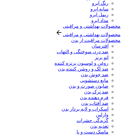
رنگ ابرو
سایه ابرو
ریمل ابرو
مداد ابرو
محصولات بهداشتی و مراقبتی
محصولات بهداشتی و مراقبتی
محصولات مراقبت از بدن
افترسان
ضد درد، سوختگی و التهاب
اتو برنز
روغن و لوسیون برنزه کننده
ضد لک و روشن کننده بدن
ضد جوش بدن
مایع دستشویی
صابون صورت و بدن
ضد ترک بدن
فرم دهنده بدن
ضد آفتاب بدن
اسکراب و لایه بردار بدن
وازلین
گزیدگی حشرات
تغذیه بدن
ماسک دست و پا