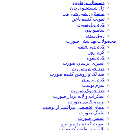
دستمال مرطوب
ژل شستشوی بدن
ماساژور صورت و بدن
تقویت کننده ناخن
کرم و لوسیون
شامپو بدن
روغن بدن
محصولات بهداشتی صورت
کرم دور چشم
کرم روز
کرم شب
اسپری آبرسان صورت
ضد جوش صورت
ضد لک و روشن کننده صورت
کرم آبرسان
سرم پوست
ضد چروک صورت
اسکراب و لایه بردار صورت
ترمیم کننده صورت
پدهای تخصصی مراقبت از پوست
پیلینگ صورت
اسنس صورت
تقویت کننده مژه و ابرو
بالم و مرطوب کننده لب