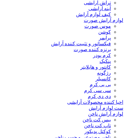
تراش آرایشی
آینه آرایشی
کیف لوازم آرایش
لوازم آرایش صورت
موس صورت
کوشن
پرایمر
فیکساتور و تثبیت کننده آرایش
برنزه کننده صورت
کرم پودر
پنکیک
کانتور و هایلایتر
رژگونه
کانسیلر
بی بی کرم
سی سی کرم
دی دی کرم
احیا کننده محصولات آرایشی
ست لوازم آرایش
لوازم آرایش ناخن
بیس کت ناخن
تاپ کت ناخن
کوکتل پدیکور
ناخن مصنوعی و چسب ناخن