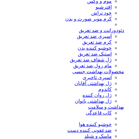
موم و وکس
افترشیو
خود تراش
کرم موبر صورت و بدن
دئودورانت و ضد تعریق
اسپری ضد تعریق
کرم ضد تعریق
خوشبو کننده بدن
استیک ضد تعریق
ژل شفاف ضد تعریق
مام رول ضد تعریق
محصولات بهداشت جنسی
اسپری تاخیری
ژل بهداشتی آقایان
کاندوم
ژل روان کننده
ژل بهداشتی بانوان
بهداشت و سلامت
کاپ قاعدگی
خوشبو کننده هوا
ضدعفونی کننده دست
ماسک و شیلد