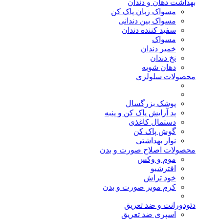
بهداشت دهان و دندان
مسواک زبان پاک کن
مسواک بین دندانی
سفید کننده دندان
مسواک
خمیر دندان
نخ دندان
دهان شویه
محصولات سلولزی
پوشک بزرگسال
پد آرایش پاک کن و پنبه
دستمال کاغذی
گوش پاک کن
نوار بهداشتی
محصولات اصلاح صورت و بدن
موم و وکس
افترشیو
خود تراش
کرم موبر صورت و بدن
دئودورانت و ضد تعریق
اسپری ضد تعریق