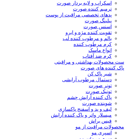
اسکراب و لایه بردار صورت
ترمیم کننده صورت
پدهای تخصصی مراقبت از پوست
پیلینگ صورت
اسنس صورت
تقویت کننده مژه و ابرو
بالم و مرطوب کننده لب
کرم مرطوب کننده
انواع ماسک
کرم ضد آفتاب
ست محصولات بهداشتی و مراقبتی
پاک کننده های صورت
شیر پاک کن
دستمال مرطوب آرایشی
تونر صورت
تونیک صورت
پاک کننده آرایش چشم
شوینده صورت
لیف و پد و اسفنج پاکسازی
میسلار واتر و پاک کننده آرایش
فیس براش
محصولات مراقبت از مو
اسپری مو
سرم و روغن مو