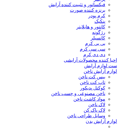
فیکساتور و تثبیت کننده آرایش
برنزه کننده صورت
کرم پودر
پنکیک
کانتور و هایلایتر
رژگونه
کانسیلر
بی بی کرم
سی سی کرم
دی دی کرم
احیا کننده محصولات آرایشی
ست لوازم آرایش
لوازم آرایش ناخن
بیس کت ناخن
تاپ کت ناخن
کوکتل پدیکور
ناخن مصنوعی و چسب ناخن
مواد کاشت ناخن
لاک ناخن
لاک پاک کن
وسایل طراحی ناخن
لوازم آرایش بدن