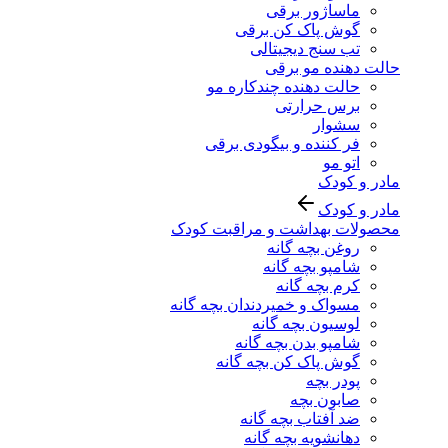
ماساژور برقی
گوش پاک کن برقی
تب سنج دیجیتالی
حالت دهنده مو برقی
حالت دهنده چندکاره مو
برس حرارتی
سشوار
فر کننده و بیگودی برقی
اتو مو
مادر و کودک
مادر و کودک
محصولات بهداشت و مراقبت کودک
روغن بچه گانه
شامپو بچه گانه
کرم بچه گانه
مسواک و خمیردندان بچه گانه
لوسیون بچه گانه
شامپو بدن بچه گانه
گوش پاک کن بچه گانه
پودر بچه
صابون بچه
ضد آفتاب بچه گانه
دهانشویه بچه گانه