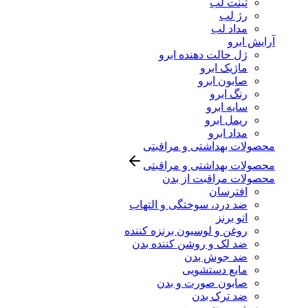
تینت لب
رژ لب
مداد لب
آرایش ابرو
ژل حالت دهنده ابرو
ماژیک ابرو
صابون ابرو
رنگ ابرو
سایه ابرو
ریمل ابرو
مداد ابرو
محصولات بهداشتی و مراقبتی
محصولات بهداشتی و مراقبتی
محصولات مراقبت از بدن
افترسان
ضد درد، سوختگی و التهاب
اتو برنز
روغن و لوسیون برنزه کننده
ضد لک و روشن کننده بدن
ضد جوش بدن
مایع دستشویی
صابون صورت و بدن
ضد ترک بدن