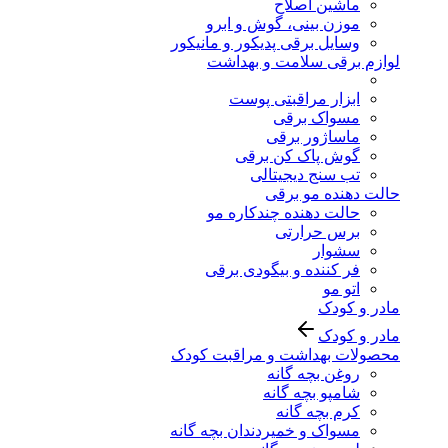
ماشین اصلاح
موزن بینی، گوش و ابرو
وسایل برقی پدیکور و مانیکور
لوازم برقی سلامت و بهداشت
ابزار مراقبتی پوست
مسواک برقی
ماساژور برقی
گوش پاک کن برقی
تب سنج دیجیتالی
حالت دهنده مو برقی
حالت دهنده چندکاره مو
برس حرارتی
سشوار
فر کننده و بیگودی برقی
اتو مو
مادر و کودک
مادر و کودک
محصولات بهداشت و مراقبت کودک
روغن بچه گانه
شامپو بچه گانه
کرم بچه گانه
مسواک و خمیردندان بچه گانه