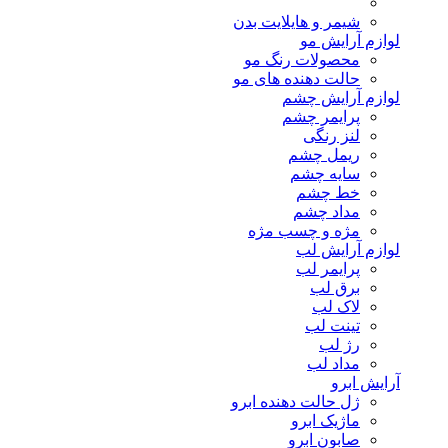
شیمر و هایلایت بدن
لوازم آرایش مو
محصولات رنگ مو
حالت دهنده های مو
لوازم آرایش چشم
پرایمر چشم
لنز رنگی
ریمل چشم
سایه چشم
خط چشم
مداد چشم
مژه و چسب مژه
لوازم آرایش لب
پرایمر لب
برق لب
لاک لب
تینت لب
رژ لب
مداد لب
آرایش ابرو
ژل حالت دهنده ابرو
ماژیک ابرو
صابون ابرو