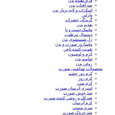
فرم دهنده بدن
ضد آفتاب بدن
اسکراب و لایه بردار بدن
وازلین
گزیدگی حشرات
تغذیه بدن
ماسک دست و پا
دستمال مرطوب
ژل شستشوی بدن
ماساژور صورت و بدن
تقویت کننده ناخن
کرم و لوسیون
شامپو بدن
روغن بدن
محصولات بهداشتی صورت
کرم دور چشم
کرم روز
کرم شب
اسپری آبرسان صورت
ضد جوش صورت
ضد لک و روشن کننده صورت
کرم آبرسان
سرم پوست
ضد چروک صورت