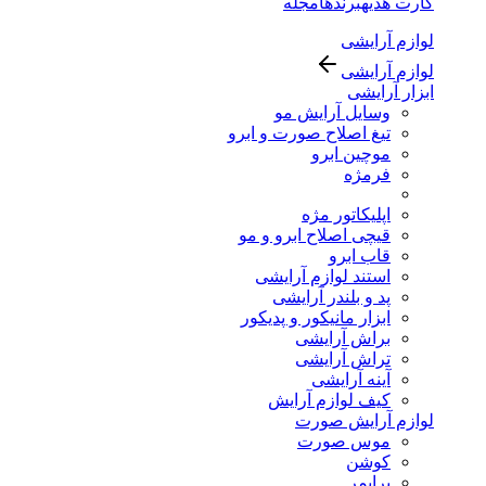
کارت هدیه
برندها
مجله
لوازم آرایشی
لوازم آرایشی
ابزار آرایشی
وسایل آرایش مو
تیغ اصلاح صورت و ابرو
موچین ابرو
فرمژه
اپلیکاتور مژه
قیچی اصلاح ابرو و مو
قاب ابرو
استند لوازم آرایشی
پد و بلندر آرایشی
ابزار مانیکور و پدیکور
براش آرایشی
تراش آرایشی
آینه آرایشی
کیف لوازم آرایش
لوازم آرایش صورت
موس صورت
کوشن
پرایمر