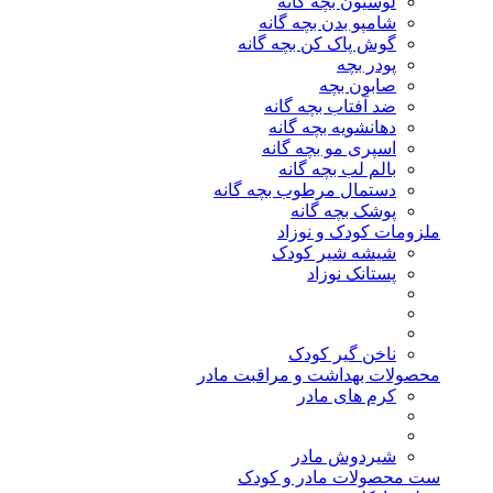
لوسیون بچه گانه
شامپو بدن بچه گانه
گوش پاک کن بچه گانه
پودر بچه
صابون بچه
ضد آفتاب بچه گانه
دهانشویه بچه گانه
اسپری مو بچه گانه
بالم لب بچه گانه
دستمال مرطوب بچه گانه
پوشک بچه گانه
ملزومات کودک و نوزاد
شیشه شیر کودک
پستانک نوزاد
ناخن گیر کودک
محصولات بهداشت و مراقبت مادر
کرم های مادر
شیردوش مادر
ست محصولات مادر و کودک