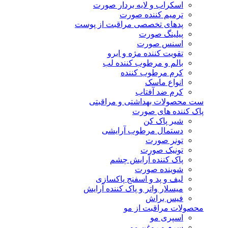
اسکراب و لایه بردار صورت
ترمیم کننده صورت
پدهای تخصصی مراقبت از پوست
پیلینگ صورت
اسنس صورت
تقویت کننده مژه و ابرو
بالم و مرطوب کننده لب
کرم مرطوب کننده
انواع ماسک
کرم ضد آفتاب
ست محصولات بهداشتی و مراقبتی
پاک کننده های صورت
شیر پاک کن
دستمال مرطوب آرایشی
تونر صورت
تونیک صورت
پاک کننده آرایش چشم
شوینده صورت
لیف و پد و اسفنج پاکسازی
میسلار واتر و پاک کننده آرایش
فیس براش
محصولات مراقبت از مو
اسپری مو
سرم و روغن مو