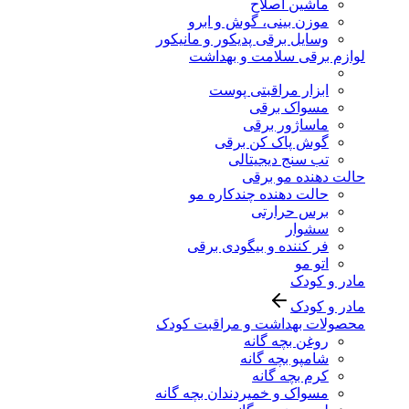
ماشین اصلاح
موزن بینی، گوش و ابرو
وسایل برقی پدیکور و مانیکور
لوازم برقی سلامت و بهداشت
ابزار مراقبتی پوست
مسواک برقی
ماساژور برقی
گوش پاک کن برقی
تب سنج دیجیتالی
حالت دهنده مو برقی
حالت دهنده چندکاره مو
برس حرارتی
سشوار
فر کننده و بیگودی برقی
اتو مو
مادر و کودک
مادر و کودک
محصولات بهداشت و مراقبت کودک
روغن بچه گانه
شامپو بچه گانه
کرم بچه گانه
مسواک و خمیردندان بچه گانه