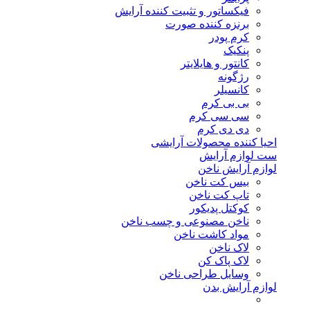
فیکساتور و تثبیت کننده آرایش
برنزه کننده صورت
کرم پودر
پنکیک
کانتور و هایلایتر
رژگونه
کانسیلر
بی بی کرم
سی سی کرم
دی دی کرم
احیا کننده محصولات آرایشی
ست لوازم آرایش
لوازم آرایش ناخن
بیس کت ناخن
تاپ کت ناخن
کوکتل پدیکور
ناخن مصنوعی و چسب ناخن
مواد کاشت ناخن
لاک ناخن
لاک پاک کن
وسایل طراحی ناخن
لوازم آرایش بدن