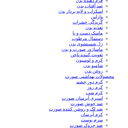
فرم دهنده بدن
ضد آفتاب بدن
اسکراب و لایه بردار بدن
وازلین
گزیدگی حشرات
تغذیه بدن
ماسک دست و پا
دستمال مرطوب
ژل شستشوی بدن
ماساژور صورت و بدن
تقویت کننده ناخن
کرم و لوسیون
شامپو بدن
روغن بدن
محصولات بهداشتی صورت
کرم دور چشم
کرم روز
کرم شب
اسپری آبرسان صورت
ضد جوش صورت
ضد لک و روشن کننده صورت
کرم آبرسان
سرم پوست
ضد چروک صورت