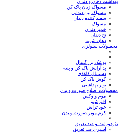
بهداشت دهان و دندان
مسواک زبان پاک کن
مسواک بین دندانی
سفید کننده دندان
مسواک
خمیر دندان
نخ دندان
دهان شویه
محصولات سلولزی
پوشک بزرگسال
پد آرایش پاک کن و پنبه
دستمال کاغذی
گوش پاک کن
نوار بهداشتی
محصولات اصلاح صورت و بدن
موم و وکس
افترشیو
خود تراش
کرم موبر صورت و بدن
دئودورانت و ضد تعریق
اسپری ضد تعریق