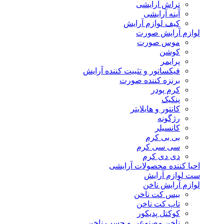
تراش آرایشی
آینه آرایشی
کیف لوازم آرایش
لوازم آرایش صورت
موس صورت
کوشن
پرایمر
فیکساتور و تثبیت کننده آرایش
برنزه کننده صورت
کرم پودر
پنکیک
کانتور و هایلایتر
رژگونه
کانسیلر
بی بی کرم
سی سی کرم
دی دی کرم
احیا کننده محصولات آرایشی
ست لوازم آرایش
لوازم آرایش ناخن
بیس کت ناخن
تاپ کت ناخن
کوکتل پدیکور
ناخن مصنوعی و چسب ناخن