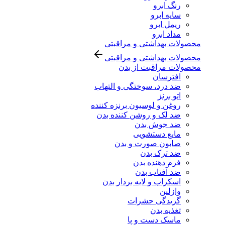
رنگ ابرو
سایه ابرو
ریمل ابرو
مداد ابرو
محصولات بهداشتی و مراقبتی
محصولات بهداشتی و مراقبتی
محصولات مراقبت از بدن
افترسان
ضد درد، سوختگی و التهاب
اتو برنز
روغن و لوسیون برنزه کننده
ضد لک و روشن کننده بدن
ضد جوش بدن
مایع دستشویی
صابون صورت و بدن
ضد ترک بدن
فرم دهنده بدن
ضد آفتاب بدن
اسکراب و لایه بردار بدن
وازلین
گزیدگی حشرات
تغذیه بدن
ماسک دست و پا