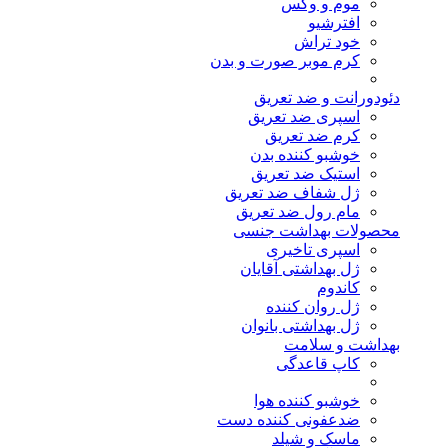
موم و وکس
افترشیو
خود تراش
کرم موبر صورت و بدن
دئودورانت و ضد تعریق
اسپری ضد تعریق
کرم ضد تعریق
خوشبو کننده بدن
استیک ضد تعریق
ژل شفاف ضد تعریق
مام رول ضد تعریق
محصولات بهداشت جنسی
اسپری تاخیری
ژل بهداشتی آقایان
کاندوم
ژل روان کننده
ژل بهداشتی بانوان
بهداشت و سلامت
کاپ قاعدگی
خوشبو کننده هوا
ضدعفونی کننده دست
ماسک و شیلد