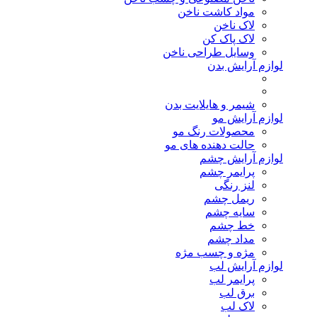
مواد کاشت ناخن
لاک ناخن
لاک پاک کن
وسایل طراحی ناخن
لوازم آرایش بدن
شیمر و هایلایت بدن
لوازم آرایش مو
محصولات رنگ مو
حالت دهنده های مو
لوازم آرایش چشم
پرایمر چشم
لنز رنگی
ریمل چشم
سایه چشم
خط چشم
مداد چشم
مژه و چسب مژه
لوازم آرایش لب
پرایمر لب
برق لب
لاک لب