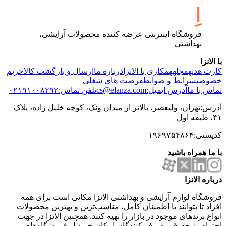
فروشگاه اینترنتی عرضه کننده محصولات آرایشی،
بهداشتی
با الانزا
کارت هدیه
مجله
همکاری با الانزا
درباره ما
ارسال و بازگشت کالا
حریم
خصوصی
شرایط و ضوابط
فرصت های شغلی
تماس با ما
آدرس ایمیل:cs@elanza.com
تلفن تماس:۰۲۱۹۱۰۰۸۲۹۲
آدرس:تهران، ولیعصر، بالاتر از میدان ونک، کوچه خلیل زاده، پلاک
۴۱، طبقه اول
کدپستی:۱۹۶۹۷۵۴۸۶۴
با ما همراه باشید
درباره الانزا
فروشگاه لوازم آرایشی و بهداشتی الانزا مکانی است برای همه
افراد تا بتوانند با اطمینان کامل، مناسب‌ترین و بهترین محصولات
انواع برندهای موجود در بازار را تهیه کنند. همچنین الانزا در جهت
احترام به حقوق مصرف کنندگان امکان خرید از فروشگاه‌های