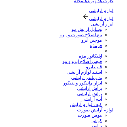
کارت هدیه
برندها
مجله
لوازم آرایشی
لوازم آرایشی
ابزار آرایشی
وسایل آرایش مو
تیغ اصلاح صورت و ابرو
موچین ابرو
فرمژه
اپلیکاتور مژه
قیچی اصلاح ابرو و مو
قاب ابرو
استند لوازم آرایشی
پد و بلندر آرایشی
ابزار مانیکور و پدیکور
براش آرایشی
تراش آرایشی
آینه آرایشی
کیف لوازم آرایش
لوازم آرایش صورت
موس صورت
کوشن
پرایمر