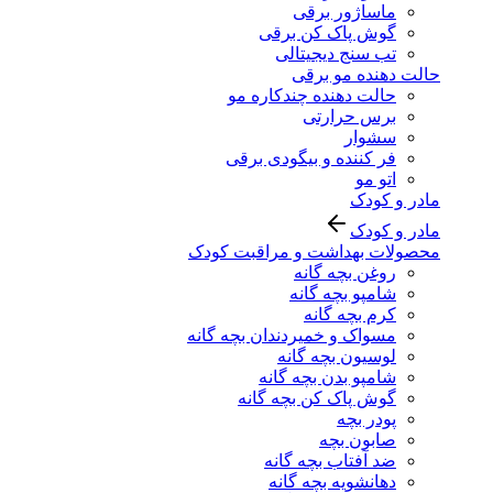
ماساژور برقی
گوش پاک کن برقی
تب سنج دیجیتالی
حالت دهنده مو برقی
حالت دهنده چندکاره مو
برس حرارتی
سشوار
فر کننده و بیگودی برقی
اتو مو
مادر و کودک
مادر و کودک
محصولات بهداشت و مراقبت کودک
روغن بچه گانه
شامپو بچه گانه
کرم بچه گانه
مسواک و خمیردندان بچه گانه
لوسیون بچه گانه
شامپو بدن بچه گانه
گوش پاک کن بچه گانه
پودر بچه
صابون بچه
ضد آفتاب بچه گانه
دهانشویه بچه گانه