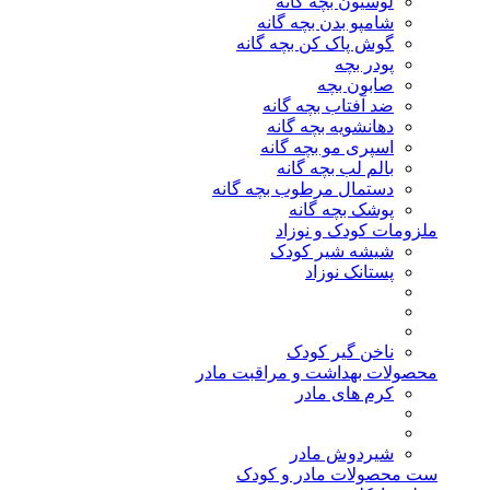
لوسیون بچه گانه
شامپو بدن بچه گانه
گوش پاک کن بچه گانه
پودر بچه
صابون بچه
ضد آفتاب بچه گانه
دهانشویه بچه گانه
اسپری مو بچه گانه
بالم لب بچه گانه
دستمال مرطوب بچه گانه
پوشک بچه گانه
ملزومات کودک و نوزاد
شیشه شیر کودک
پستانک نوزاد
ناخن گیر کودک
محصولات بهداشت و مراقبت مادر
کرم های مادر
شیردوش مادر
ست محصولات مادر و کودک