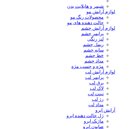
شیمر و هایلایت بدن
لوازم آرایش مو
محصولات رنگ مو
حالت دهنده های مو
لوازم آرایش چشم
پرایمر چشم
لنز رنگی
ریمل چشم
سایه چشم
خط چشم
مداد چشم
مژه و چسب مژه
لوازم آرایش لب
پرایمر لب
برق لب
لاک لب
تینت لب
رژ لب
مداد لب
آرایش ابرو
ژل حالت دهنده ابرو
ماژیک ابرو
صابون ابرو