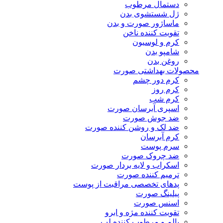
دستمال مرطوب
ژل شستشوی بدن
ماساژور صورت و بدن
تقویت کننده ناخن
کرم و لوسیون
شامپو بدن
روغن بدن
محصولات بهداشتی صورت
کرم دور چشم
کرم روز
کرم شب
اسپری آبرسان صورت
ضد جوش صورت
ضد لک و روشن کننده صورت
کرم آبرسان
سرم پوست
ضد چروک صورت
اسکراب و لایه بردار صورت
ترمیم کننده صورت
پدهای تخصصی مراقبت از پوست
پیلینگ صورت
اسنس صورت
تقویت کننده مژه و ابرو
بالم و مرطوب کننده لب