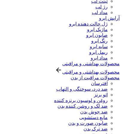
تینت لب
رژ لب
مداد لب
آرایش ابرو
ژل حالت دهنده ابرو
ماژیک ابرو
صابون ابرو
رنگ ابرو
سایه ابرو
ریمل ابرو
مداد ابرو
محصولات بهداشتی و مراقبتی
محصولات بهداشتی و مراقبتی
محصولات مراقبت از بدن
افترسان
ضد درد، سوختگی و التهاب
اتو برنز
روغن و لوسیون برنزه کننده
ضد لک و روشن کننده بدن
ضد جوش بدن
مایع دستشویی
صابون صورت و بدن
ضد ترک بدن