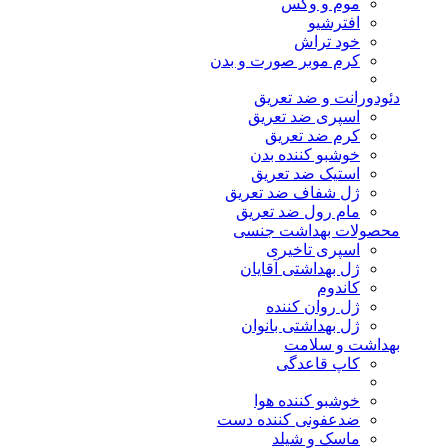
موم و وکس
افترشیو
خود تراش
کرم موبر صورت و بدن
دئودورانت و ضد تعریق
اسپری ضد تعریق
کرم ضد تعریق
خوشبو کننده بدن
استیک ضد تعریق
ژل شفاف ضد تعریق
مام رول ضد تعریق
محصولات بهداشت جنسی
اسپری تاخیری
ژل بهداشتی آقایان
کاندوم
ژل روان کننده
ژل بهداشتی بانوان
بهداشت و سلامت
کاپ قاعدگی
خوشبو کننده هوا
ضدعفونی کننده دست
ماسک و شیلد