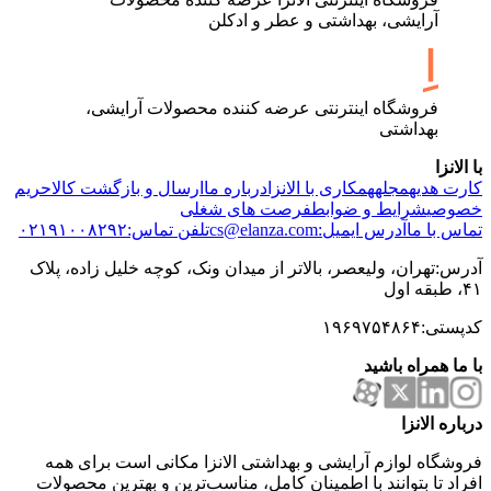
آرایشی، بهداشتی و عطر و ادکلن
فروشگاه اینترنتی عرضه کننده محصولات آرایشی،
بهداشتی
با الانزا
کارت هدیه
مجله
همکاری با الانزا
درباره ما
ارسال و بازگشت کالا
حریم
خصوصی
شرایط و ضوابط
فرصت های شغلی
تماس با ما
آدرس ایمیل:cs@elanza.com
تلفن تماس:۰۲۱۹۱۰۰۸۲۹۲
آدرس:تهران، ولیعصر، بالاتر از میدان ونک، کوچه خلیل زاده، پلاک
۴۱، طبقه اول
کدپستی:۱۹۶۹۷۵۴۸۶۴
با ما همراه باشید
درباره الانزا
فروشگاه لوازم آرایشی و بهداشتی الانزا مکانی است برای همه
افراد تا بتوانند با اطمینان کامل، مناسب‌ترین و بهترین محصولات