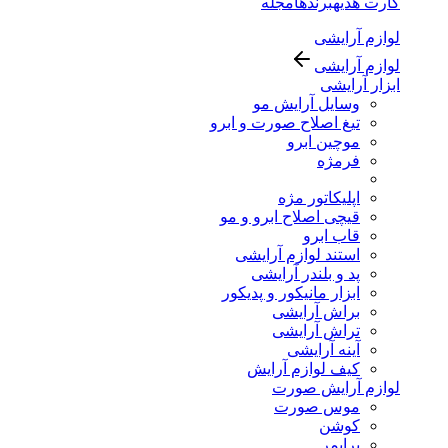
کارت هدیه
برندها
مجله
لوازم آرایشی
لوازم آرایشی
ابزار آرایشی
وسایل آرایش مو
تیغ اصلاح صورت و ابرو
موچین ابرو
فرمژه
اپلیکاتور مژه
قیچی اصلاح ابرو و مو
قاب ابرو
استند لوازم آرایشی
پد و بلندر آرایشی
ابزار مانیکور و پدیکور
براش آرایشی
تراش آرایشی
آینه آرایشی
کیف لوازم آرایش
لوازم آرایش صورت
موس صورت
کوشن
پرایمر