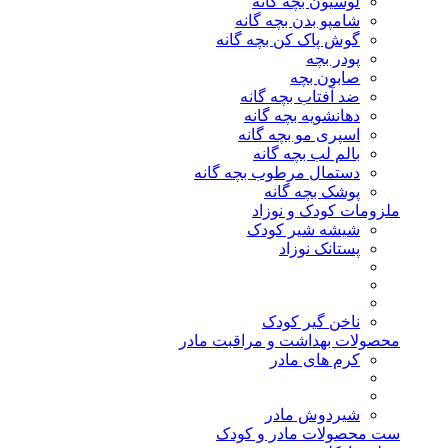
لوسیون بچه گانه
شامپو بدن بچه گانه
گوش پاک کن بچه گانه
پودر بچه
صابون بچه
ضد آفتاب بچه گانه
دهانشویه بچه گانه
اسپری مو بچه گانه
بالم لب بچه گانه
دستمال مرطوب بچه گانه
پوشک بچه گانه
ملزومات کودک و نوزاد
شیشه شیر کودک
پستانک نوزاد
ناخن گیر کودک
محصولات بهداشت و مراقبت مادر
کرم های مادر
شیردوش مادر
ست محصولات مادر و کودک