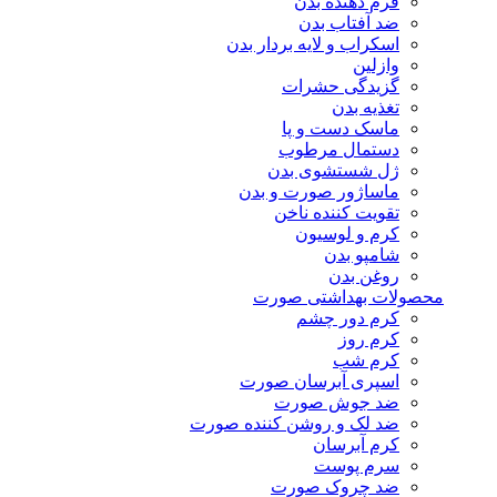
فرم دهنده بدن
ضد آفتاب بدن
اسکراب و لایه بردار بدن
وازلین
گزیدگی حشرات
تغذیه بدن
ماسک دست و پا
دستمال مرطوب
ژل شستشوی بدن
ماساژور صورت و بدن
تقویت کننده ناخن
کرم و لوسیون
شامپو بدن
روغن بدن
محصولات بهداشتی صورت
کرم دور چشم
کرم روز
کرم شب
اسپری آبرسان صورت
ضد جوش صورت
ضد لک و روشن کننده صورت
کرم آبرسان
سرم پوست
ضد چروک صورت