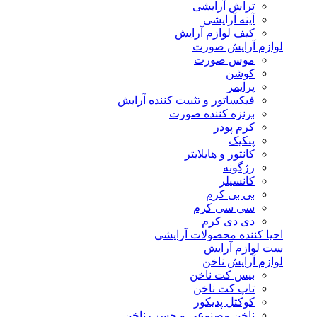
تراش آرایشی
آینه آرایشی
کیف لوازم آرایش
لوازم آرایش صورت
موس صورت
کوشن
پرایمر
فیکساتور و تثبیت کننده آرایش
برنزه کننده صورت
کرم پودر
پنکیک
کانتور و هایلایتر
رژگونه
کانسیلر
بی بی کرم
سی سی کرم
دی دی کرم
احیا کننده محصولات آرایشی
ست لوازم آرایش
لوازم آرایش ناخن
بیس کت ناخن
تاپ کت ناخن
کوکتل پدیکور
ناخن مصنوعی و چسب ناخن