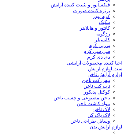
فیکساتور و تثبیت کننده آرایش
برنزه کننده صورت
کرم پودر
پنکیک
کانتور و هایلایتر
رژگونه
کانسیلر
بی بی کرم
سی سی کرم
دی دی کرم
احیا کننده محصولات آرایشی
ست لوازم آرایش
لوازم آرایش ناخن
بیس کت ناخن
تاپ کت ناخن
کوکتل پدیکور
ناخن مصنوعی و چسب ناخن
مواد کاشت ناخن
لاک ناخن
لاک پاک کن
وسایل طراحی ناخن
لوازم آرایش بدن