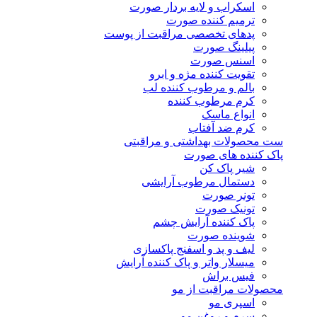
اسکراب و لایه بردار صورت
ترمیم کننده صورت
پدهای تخصصی مراقبت از پوست
پیلینگ صورت
اسنس صورت
تقویت کننده مژه و ابرو
بالم و مرطوب کننده لب
کرم مرطوب کننده
انواع ماسک
کرم ضد آفتاب
ست محصولات بهداشتی و مراقبتی
پاک کننده های صورت
شیر پاک کن
دستمال مرطوب آرایشی
تونر صورت
تونیک صورت
پاک کننده آرایش چشم
شوینده صورت
لیف و پد و اسفنج پاکسازی
میسلار واتر و پاک کننده آرایش
فیس براش
محصولات مراقبت از مو
اسپری مو
سرم و روغن مو