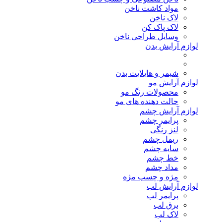
مواد کاشت ناخن
لاک ناخن
لاک پاک کن
وسایل طراحی ناخن
لوازم آرایش بدن
شیمر و هایلایت بدن
لوازم آرایش مو
محصولات رنگ مو
حالت دهنده های مو
لوازم آرایش چشم
پرایمر چشم
لنز رنگی
ریمل چشم
سایه چشم
خط چشم
مداد چشم
مژه و چسب مژه
لوازم آرایش لب
پرایمر لب
برق لب
لاک لب