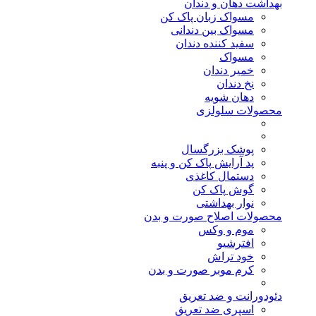
بهداشت دهان و دندان
مسواک زبان پاک کن
مسواک بین دندانی
سفید کننده دندان
مسواک
خمیر دندان
نخ دندان
دهان شویه
محصولات سلولزی
پوشک بزرگسال
پد آرایش پاک کن و پنبه
دستمال کاغذی
گوش پاک کن
نوار بهداشتی
محصولات اصلاح صورت و بدن
موم و وکس
افترشیو
خود تراش
کرم موبر صورت و بدن
دئودورانت و ضد تعریق
اسپری ضد تعریق