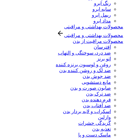
رنگ ابرو
سایه ابرو
ریمل ابرو
مداد ابرو
محصولات بهداشتی و مراقبتی
محصولات بهداشتی و مراقبتی
محصولات مراقبت از بدن
افترسان
ضد درد، سوختگی و التهاب
اتو برنز
روغن و لوسیون برنزه کننده
ضد لک و روشن کننده بدن
ضد جوش بدن
مایع دستشویی
صابون صورت و بدن
ضد ترک بدن
فرم دهنده بدن
ضد آفتاب بدن
اسکراب و لایه بردار بدن
وازلین
گزیدگی حشرات
تغذیه بدن
ماسک دست و پا