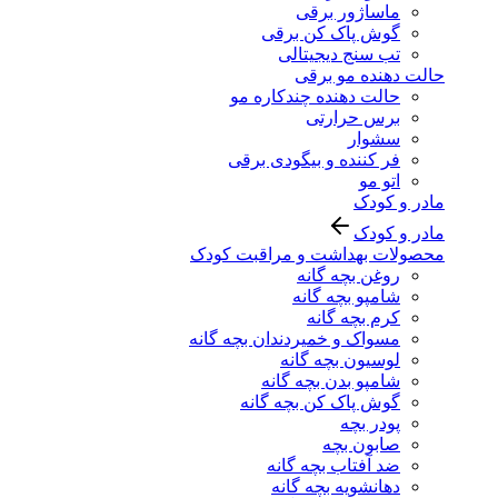
ماساژور برقی
گوش پاک کن برقی
تب سنج دیجیتالی
حالت دهنده مو برقی
حالت دهنده چندکاره مو
برس حرارتی
سشوار
فر کننده و بیگودی برقی
اتو مو
مادر و کودک
مادر و کودک
محصولات بهداشت و مراقبت کودک
روغن بچه گانه
شامپو بچه گانه
کرم بچه گانه
مسواک و خمیردندان بچه گانه
لوسیون بچه گانه
شامپو بدن بچه گانه
گوش پاک کن بچه گانه
پودر بچه
صابون بچه
ضد آفتاب بچه گانه
دهانشویه بچه گانه