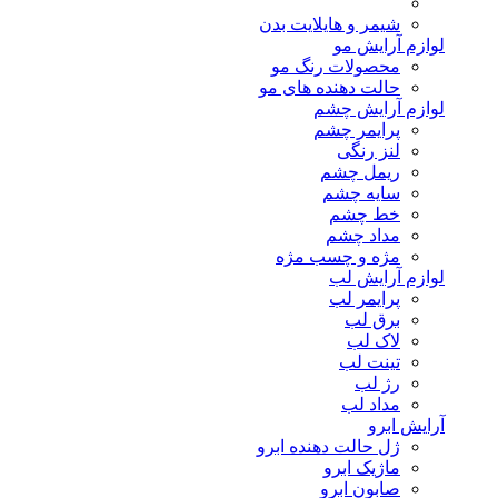
شیمر و هایلایت بدن
لوازم آرایش مو
محصولات رنگ مو
حالت دهنده های مو
لوازم آرایش چشم
پرایمر چشم
لنز رنگی
ریمل چشم
سایه چشم
خط چشم
مداد چشم
مژه و چسب مژه
لوازم آرایش لب
پرایمر لب
برق لب
لاک لب
تینت لب
رژ لب
مداد لب
آرایش ابرو
ژل حالت دهنده ابرو
ماژیک ابرو
صابون ابرو