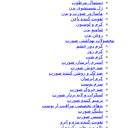
دستمال مرطوب
ژل شستشوی بدن
ماساژور صورت و بدن
تقویت کننده ناخن
کرم و لوسیون
شامپو بدن
روغن بدن
محصولات بهداشتی صورت
کرم دور چشم
کرم روز
کرم شب
اسپری آبرسان صورت
ضد جوش صورت
ضد لک و روشن کننده صورت
کرم آبرسان
سرم پوست
ضد چروک صورت
اسکراب و لایه بردار صورت
ترمیم کننده صورت
پدهای تخصصی مراقبت از پوست
پیلینگ صورت
اسنس صورت
تقویت کننده مژه و ابرو
بالم و مرطوب کننده لب