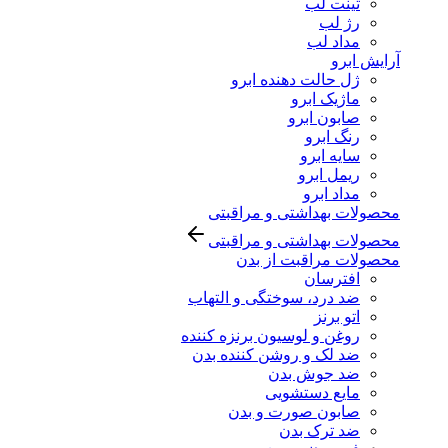
تینت لب
رژ لب
مداد لب
آرایش ابرو
ژل حالت دهنده ابرو
ماژیک ابرو
صابون ابرو
رنگ ابرو
سایه ابرو
ریمل ابرو
مداد ابرو
محصولات بهداشتی و مراقبتی
محصولات بهداشتی و مراقبتی
محصولات مراقبت از بدن
افترسان
ضد درد، سوختگی و التهاب
اتو برنز
روغن و لوسیون برنزه کننده
ضد لک و روشن کننده بدن
ضد جوش بدن
مایع دستشویی
صابون صورت و بدن
ضد ترک بدن