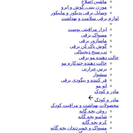
ماشین اصلاح
موزن بینی، گوش و ابرو
وسایل برقی پدیکور و مانیکور
لوازم برقی سلامت و بهداشت
ابزار مراقبتی پوست
مسواک برقی
ماساژور برقی
گوش پاک کن برقی
تب سنج دیجیتالی
حالت دهنده مو برقی
حالت دهنده چندکاره مو
برس حرارتی
سشوار
فر کننده و بیگودی برقی
اتو مو
مادر و کودک
مادر و کودک
محصولات بهداشت و مراقبت کودک
روغن بچه گانه
شامپو بچه گانه
کرم بچه گانه
مسواک و خمیردندان بچه گانه