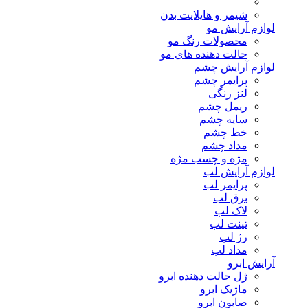
شیمر و هایلایت بدن
لوازم آرایش مو
محصولات رنگ مو
حالت دهنده های مو
لوازم آرایش چشم
پرایمر چشم
لنز رنگی
ریمل چشم
سایه چشم
خط چشم
مداد چشم
مژه و چسب مژه
لوازم آرایش لب
پرایمر لب
برق لب
لاک لب
تینت لب
رژ لب
مداد لب
آرایش ابرو
ژل حالت دهنده ابرو
ماژیک ابرو
صابون ابرو