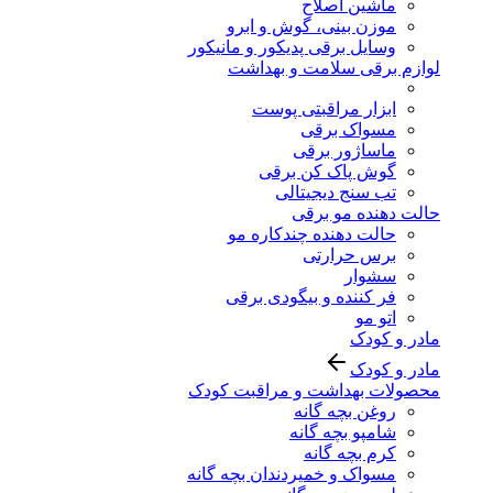
ماشین اصلاح
موزن بینی، گوش و ابرو
وسایل برقی پدیکور و مانیکور
لوازم برقی سلامت و بهداشت
ابزار مراقبتی پوست
مسواک برقی
ماساژور برقی
گوش پاک کن برقی
تب سنج دیجیتالی
حالت دهنده مو برقی
حالت دهنده چندکاره مو
برس حرارتی
سشوار
فر کننده و بیگودی برقی
اتو مو
مادر و کودک
مادر و کودک
محصولات بهداشت و مراقبت کودک
روغن بچه گانه
شامپو بچه گانه
کرم بچه گانه
مسواک و خمیردندان بچه گانه