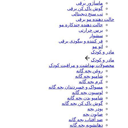
ماساژور برقی
گوش پاک کن برقی
تب سنج دیجیتالی
حالت دهنده مو برقی
حالت دهنده چندکاره مو
برس حرارتی
سشوار
فر کننده و بیگودی برقی
اتو مو
مادر و کودک
مادر و کودک
محصولات بهداشت و مراقبت کودک
روغن بچه گانه
شامپو بچه گانه
کرم بچه گانه
مسواک و خمیردندان بچه گانه
لوسیون بچه گانه
شامپو بدن بچه گانه
گوش پاک کن بچه گانه
پودر بچه
صابون بچه
ضد آفتاب بچه گانه
دهانشویه بچه گانه