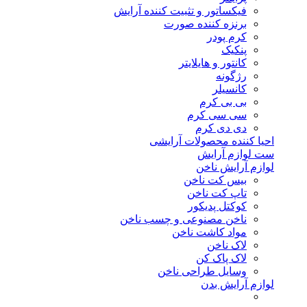
فیکساتور و تثبیت کننده آرایش
برنزه کننده صورت
کرم پودر
پنکیک
کانتور و هایلایتر
رژگونه
کانسیلر
بی بی کرم
سی سی کرم
دی دی کرم
احیا کننده محصولات آرایشی
ست لوازم آرایش
لوازم آرایش ناخن
بیس کت ناخن
تاپ کت ناخن
کوکتل پدیکور
ناخن مصنوعی و چسب ناخن
مواد کاشت ناخن
لاک ناخن
لاک پاک کن
وسایل طراحی ناخن
لوازم آرایش بدن