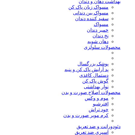
بهداشت دهان و دندان
مسواک زبان پاک کن
مسواک بین دندانی
سفید کننده دندان
مسواک
خمیر دندان
نخ دندان
دهان شویه
محصولات سلولزی
پوشک بزرگسال
پد آرایش پاک کن و پنبه
دستمال کاغذی
گوش پاک کن
نوار بهداشتی
محصولات اصلاح صورت و بدن
موم و وکس
افترشیو
خود تراش
کرم موبر صورت و بدن
دئودورانت و ضد تعریق
اسپری ضد تعریق