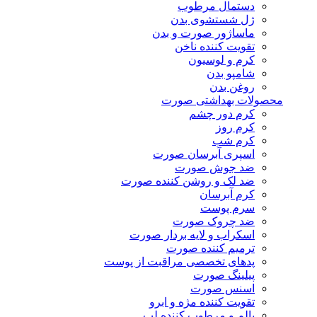
دستمال مرطوب
ژل شستشوی بدن
ماساژور صورت و بدن
تقویت کننده ناخن
کرم و لوسیون
شامپو بدن
روغن بدن
محصولات بهداشتی صورت
کرم دور چشم
کرم روز
کرم شب
اسپری آبرسان صورت
ضد جوش صورت
ضد لک و روشن کننده صورت
کرم آبرسان
سرم پوست
ضد چروک صورت
اسکراب و لایه بردار صورت
ترمیم کننده صورت
پدهای تخصصی مراقبت از پوست
پیلینگ صورت
اسنس صورت
تقویت کننده مژه و ابرو
بالم و مرطوب کننده لب