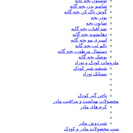
لوسیون بچه گانه
شامپو بدن بچه گانه
گوش پاک کن بچه گانه
پودر بچه
صابون بچه
ضد آفتاب بچه گانه
دهانشویه بچه گانه
اسپری مو بچه گانه
بالم لب بچه گانه
دستمال مرطوب بچه گانه
پوشک بچه گانه
ملزومات کودک و نوزاد
شیشه شیر کودک
پستانک نوزاد
ناخن گیر کودک
محصولات بهداشت و مراقبت مادر
کرم های مادر
شیردوش مادر
ست محصولات مادر و کودک