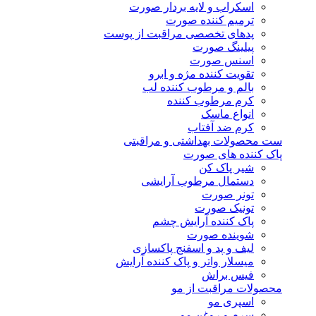
اسکراب و لایه بردار صورت
ترمیم کننده صورت
پدهای تخصصی مراقبت از پوست
پیلینگ صورت
اسنس صورت
تقویت کننده مژه و ابرو
بالم و مرطوب کننده لب
کرم مرطوب کننده
انواع ماسک
کرم ضد آفتاب
ست محصولات بهداشتی و مراقبتی
پاک کننده های صورت
شیر پاک کن
دستمال مرطوب آرایشی
تونر صورت
تونیک صورت
پاک کننده آرایش چشم
شوینده صورت
لیف و پد و اسفنج پاکسازی
میسلار واتر و پاک کننده آرایش
فیس براش
محصولات مراقبت از مو
اسپری مو
سرم و روغن مو