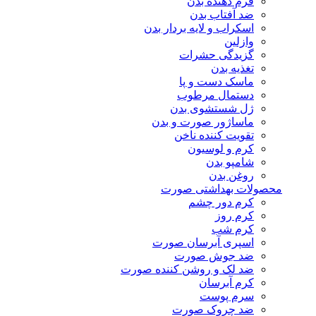
فرم دهنده بدن
ضد آفتاب بدن
اسکراب و لایه بردار بدن
وازلین
گزیدگی حشرات
تغذیه بدن
ماسک دست و پا
دستمال مرطوب
ژل شستشوی بدن
ماساژور صورت و بدن
تقویت کننده ناخن
کرم و لوسیون
شامپو بدن
روغن بدن
محصولات بهداشتی صورت
کرم دور چشم
کرم روز
کرم شب
اسپری آبرسان صورت
ضد جوش صورت
ضد لک و روشن کننده صورت
کرم آبرسان
سرم پوست
ضد چروک صورت