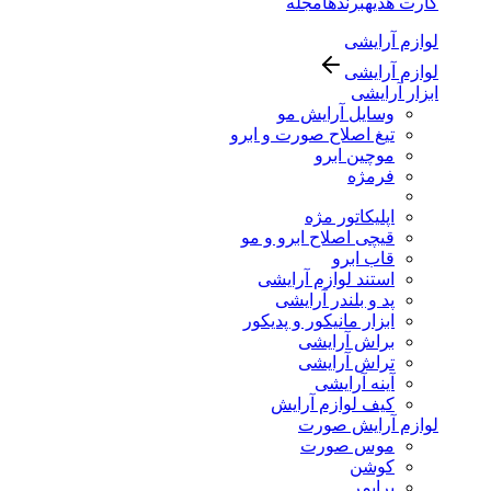
کارت هدیه
برندها
مجله
لوازم آرایشی
لوازم آرایشی
ابزار آرایشی
وسایل آرایش مو
تیغ اصلاح صورت و ابرو
موچین ابرو
فرمژه
اپلیکاتور مژه
قیچی اصلاح ابرو و مو
قاب ابرو
استند لوازم آرایشی
پد و بلندر آرایشی
ابزار مانیکور و پدیکور
براش آرایشی
تراش آرایشی
آینه آرایشی
کیف لوازم آرایش
لوازم آرایش صورت
موس صورت
کوشن
پرایمر