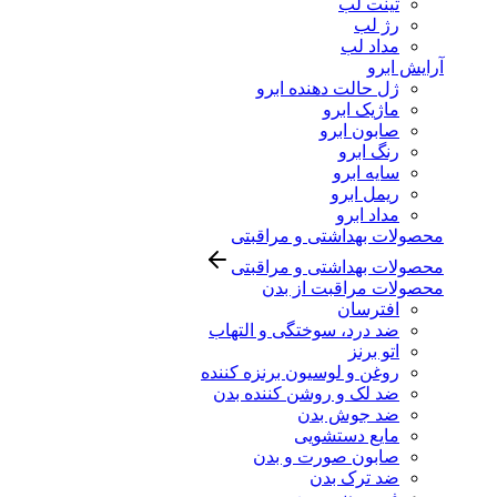
تینت لب
رژ لب
مداد لب
آرایش ابرو
ژل حالت دهنده ابرو
ماژیک ابرو
صابون ابرو
رنگ ابرو
سایه ابرو
ریمل ابرو
مداد ابرو
محصولات بهداشتی و مراقبتی
محصولات بهداشتی و مراقبتی
محصولات مراقبت از بدن
افترسان
ضد درد، سوختگی و التهاب
اتو برنز
روغن و لوسیون برنزه کننده
ضد لک و روشن کننده بدن
ضد جوش بدن
مایع دستشویی
صابون صورت و بدن
ضد ترک بدن