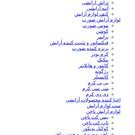
تراش آرایشی
آینه آرایشی
کیف لوازم آرایش
لوازم آرایش صورت
موس صورت
کوشن
پرایمر
فیکساتور و تثبیت کننده آرایش
برنزه کننده صورت
کرم پودر
پنکیک
کانتور و هایلایتر
رژگونه
کانسیلر
بی بی کرم
سی سی کرم
دی دی کرم
احیا کننده محصولات آرایشی
ست لوازم آرایش
لوازم آرایش ناخن
بیس کت ناخن
تاپ کت ناخن
کوکتل پدیکور
ناخن مصنوعی و چسب ناخن