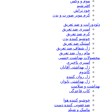
موم و وکس
افترشیو
خود تراش
کرم موبر صورت و بدن
دئودورانت و ضد تعریق
اسپری ضد تعریق
کرم ضد تعریق
خوشبو کننده بدن
استیک ضد تعریق
ژل شفاف ضد تعریق
مام رول ضد تعریق
محصولات بهداشت جنسی
اسپری تاخیری
ژل بهداشتی آقایان
کاندوم
ژل روان کننده
ژل بهداشتی بانوان
بهداشت و سلامت
کاپ قاعدگی
خوشبو کننده هوا
ضدعفونی کننده دست
ماسک و شیلد