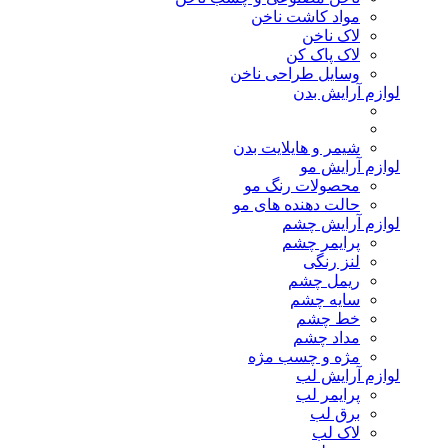
مواد کاشت ناخن
لاک ناخن
لاک پاک کن
وسایل طراحی ناخن
لوازم آرایش بدن
شیمر و هایلایت بدن
لوازم آرایش مو
محصولات رنگ مو
حالت دهنده های مو
لوازم آرایش چشم
پرایمر چشم
لنز رنگی
ریمل چشم
سایه چشم
خط چشم
مداد چشم
مژه و چسب مژه
لوازم آرایش لب
پرایمر لب
برق لب
لاک لب