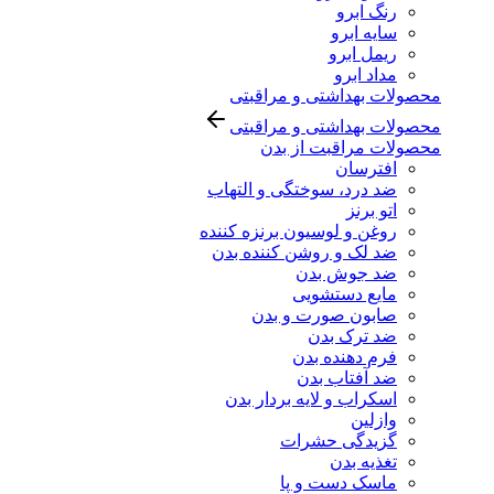
رنگ ابرو
سایه ابرو
ریمل ابرو
مداد ابرو
محصولات بهداشتی و مراقبتی
محصولات بهداشتی و مراقبتی
محصولات مراقبت از بدن
افترسان
ضد درد، سوختگی و التهاب
اتو برنز
روغن و لوسیون برنزه کننده
ضد لک و روشن کننده بدن
ضد جوش بدن
مایع دستشویی
صابون صورت و بدن
ضد ترک بدن
فرم دهنده بدن
ضد آفتاب بدن
اسکراب و لایه بردار بدن
وازلین
گزیدگی حشرات
تغذیه بدن
ماسک دست و پا