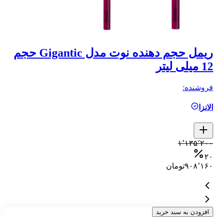
ریمل حجم دهنده نوت مدل Gigantic حجم
ری
12 میلی لیتر
فر
فروشنده:
م
الانزا
۰
۰
۱٬۱۳۵٬۲۰۰
۰
۲۰
۹۰۸٬۱۶۰
تومان
افزودن به سبد خرید