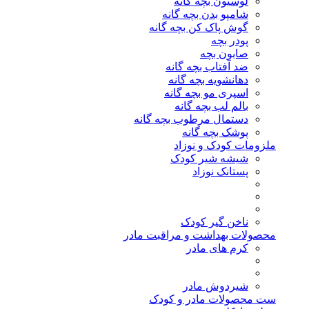
لوسیون بچه گانه
شامپو بدن بچه گانه
گوش پاک کن بچه گانه
پودر بچه
صابون بچه
ضد آفتاب بچه گانه
دهانشویه بچه گانه
اسپری مو بچه گانه
بالم لب بچه گانه
دستمال مرطوب بچه گانه
پوشک بچه گانه
ملزومات کودک و نوزاد
شیشه شیر کودک
پستانک نوزاد
ناخن گیر کودک
محصولات بهداشت و مراقبت مادر
کرم های مادر
شیردوش مادر
ست محصولات مادر و کودک