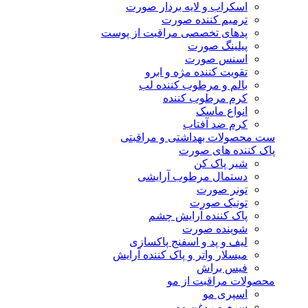
اسکراب و لایه بردار صورت
ترمیم کننده صورت
پدهای تخصصی مراقبت از پوست
پیلینگ صورت
اسنس صورت
تقویت کننده مژه و ابرو
بالم و مرطوب کننده لب
کرم مرطوب کننده
انواع ماسک
کرم ضد آفتاب
ست محصولات بهداشتی و مراقبتی
پاک کننده های صورت
شیر پاک کن
دستمال مرطوب آرایشی
تونر صورت
تونیک صورت
پاک کننده آرایش چشم
شوینده صورت
لیف و پد و اسفنج پاکسازی
میسلار واتر و پاک کننده آرایش
فیس براش
محصولات مراقبت از مو
اسپری مو
سرم و روغن مو