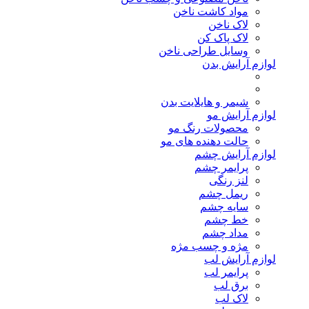
مواد کاشت ناخن
لاک ناخن
لاک پاک کن
وسایل طراحی ناخن
لوازم آرایش بدن
شیمر و هایلایت بدن
لوازم آرایش مو
محصولات رنگ مو
حالت دهنده های مو
لوازم آرایش چشم
پرایمر چشم
لنز رنگی
ریمل چشم
سایه چشم
خط چشم
مداد چشم
مژه و چسب مژه
لوازم آرایش لب
پرایمر لب
برق لب
لاک لب