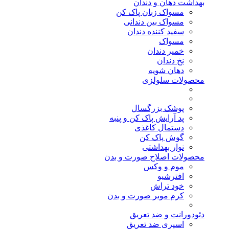
بهداشت دهان و دندان
مسواک زبان پاک کن
مسواک بین دندانی
سفید کننده دندان
مسواک
خمیر دندان
نخ دندان
دهان شویه
محصولات سلولزی
پوشک بزرگسال
پد آرایش پاک کن و پنبه
دستمال کاغذی
گوش پاک کن
نوار بهداشتی
محصولات اصلاح صورت و بدن
موم و وکس
افترشیو
خود تراش
کرم موبر صورت و بدن
دئودورانت و ضد تعریق
اسپری ضد تعریق