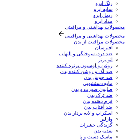
رنگ ابرو
سایه ابرو
ریمل ابرو
مداد ابرو
محصولات بهداشتی و مراقبتی
محصولات بهداشتی و مراقبتی
محصولات مراقبت از بدن
افترسان
ضد درد، سوختگی و التهاب
اتو برنز
روغن و لوسیون برنزه کننده
ضد لک و روشن کننده بدن
ضد جوش بدن
مایع دستشویی
صابون صورت و بدن
ضد ترک بدن
فرم دهنده بدن
ضد آفتاب بدن
اسکراب و لایه بردار بدن
وازلین
گزیدگی حشرات
تغذیه بدن
ماسک دست و پا