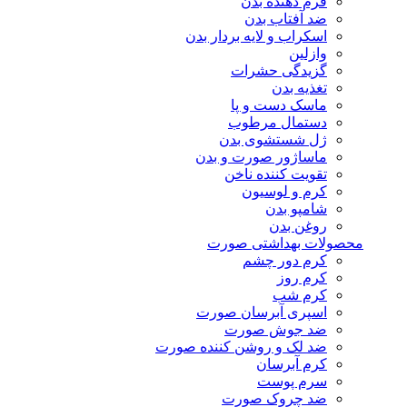
فرم دهنده بدن
ضد آفتاب بدن
اسکراب و لایه بردار بدن
وازلین
گزیدگی حشرات
تغذیه بدن
ماسک دست و پا
دستمال مرطوب
ژل شستشوی بدن
ماساژور صورت و بدن
تقویت کننده ناخن
کرم و لوسیون
شامپو بدن
روغن بدن
محصولات بهداشتی صورت
کرم دور چشم
کرم روز
کرم شب
اسپری آبرسان صورت
ضد جوش صورت
ضد لک و روشن کننده صورت
کرم آبرسان
سرم پوست
ضد چروک صورت