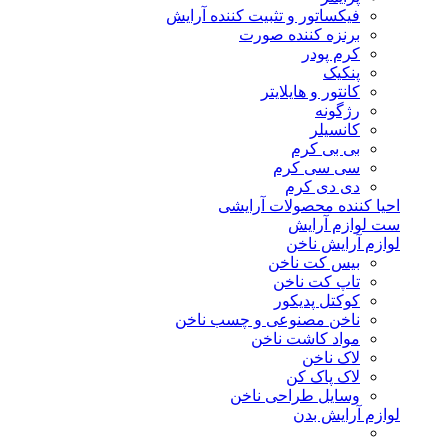
فیکساتور و تثبیت کننده آرایش
برنزه کننده صورت
کرم پودر
پنکیک
کانتور و هایلایتر
رژگونه
کانسیلر
بی بی کرم
سی سی کرم
دی دی کرم
احیا کننده محصولات آرایشی
ست لوازم آرایش
لوازم آرایش ناخن
بیس کت ناخن
تاپ کت ناخن
کوکتل پدیکور
ناخن مصنوعی و چسب ناخن
مواد کاشت ناخن
لاک ناخن
لاک پاک کن
وسایل طراحی ناخن
لوازم آرایش بدن