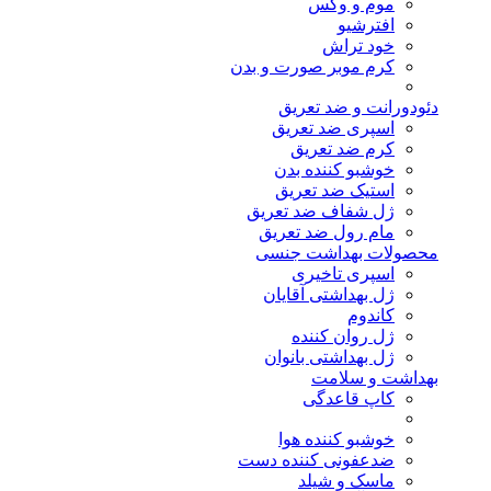
موم و وکس
افترشیو
خود تراش
کرم موبر صورت و بدن
دئودورانت و ضد تعریق
اسپری ضد تعریق
کرم ضد تعریق
خوشبو کننده بدن
استیک ضد تعریق
ژل شفاف ضد تعریق
مام رول ضد تعریق
محصولات بهداشت جنسی
اسپری تاخیری
ژل بهداشتی آقایان
کاندوم
ژل روان کننده
ژل بهداشتی بانوان
بهداشت و سلامت
کاپ قاعدگی
خوشبو کننده هوا
ضدعفونی کننده دست
ماسک و شیلد