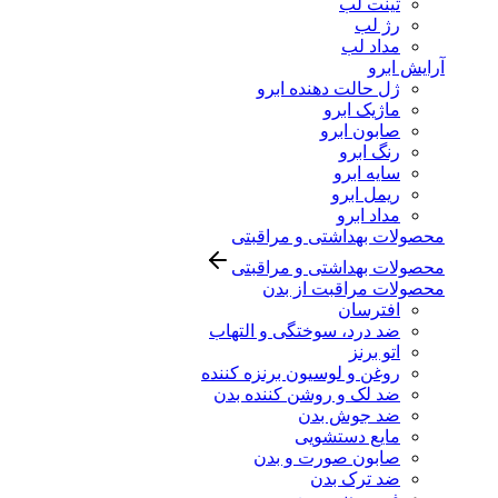
تینت لب
رژ لب
مداد لب
آرایش ابرو
ژل حالت دهنده ابرو
ماژیک ابرو
صابون ابرو
رنگ ابرو
سایه ابرو
ریمل ابرو
مداد ابرو
محصولات بهداشتی و مراقبتی
محصولات بهداشتی و مراقبتی
محصولات مراقبت از بدن
افترسان
ضد درد، سوختگی و التهاب
اتو برنز
روغن و لوسیون برنزه کننده
ضد لک و روشن کننده بدن
ضد جوش بدن
مایع دستشویی
صابون صورت و بدن
ضد ترک بدن