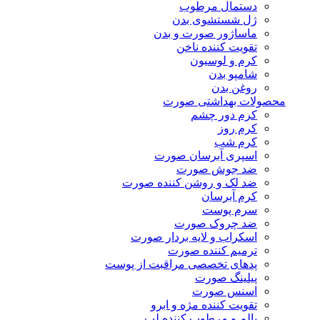
دستمال مرطوب
ژل شستشوی بدن
ماساژور صورت و بدن
تقویت کننده ناخن
کرم و لوسیون
شامپو بدن
روغن بدن
محصولات بهداشتی صورت
کرم دور چشم
کرم روز
کرم شب
اسپری آبرسان صورت
ضد جوش صورت
ضد لک و روشن کننده صورت
کرم آبرسان
سرم پوست
ضد چروک صورت
اسکراب و لایه بردار صورت
ترمیم کننده صورت
پدهای تخصصی مراقبت از پوست
پیلینگ صورت
اسنس صورت
تقویت کننده مژه و ابرو
بالم و مرطوب کننده لب