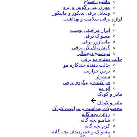
ماشین اصلاح
موزن بینی، گوش و ابرو
وسایل برقی پدیکور و مانیکور
لوازم برقی سلامت و بهداشت
ابزار مراقبتی پوست
مسواک برقی
ماساژور برقی
گوش پاک کن برقی
تب سنج دیجیتالی
حالت دهنده مو برقی
حالت دهنده چندکاره مو
برس حرارتی
سشوار
فر کننده و بیگودی برقی
اتو مو
مادر و کودک
مادر و کودک
محصولات بهداشت و مراقبت کودک
روغن بچه گانه
شامپو بچه گانه
کرم بچه گانه
مسواک و خمیردندان بچه گانه