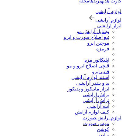
کارت هدیه
برندها
مجله
لوازم آرایشی
لوازم آرایشی
ابزار آرایشی
وسایل آرایش مو
تیغ اصلاح صورت و ابرو
موچین ابرو
فرمژه
اپلیکاتور مژه
قیچی اصلاح ابرو و مو
قاب ابرو
استند لوازم آرایشی
پد و بلندر آرایشی
ابزار مانیکور و پدیکور
براش آرایشی
تراش آرایشی
آینه آرایشی
کیف لوازم آرایش
لوازم آرایش صورت
موس صورت
کوشن
پرایمر