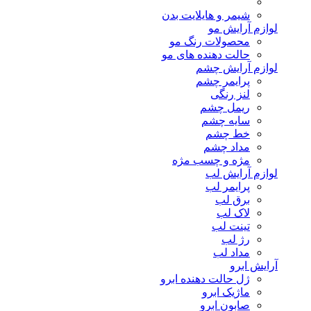
شیمر و هایلایت بدن
لوازم آرایش مو
محصولات رنگ مو
حالت دهنده های مو
لوازم آرایش چشم
پرایمر چشم
لنز رنگی
ریمل چشم
سایه چشم
خط چشم
مداد چشم
مژه و چسب مژه
لوازم آرایش لب
پرایمر لب
برق لب
لاک لب
تینت لب
رژ لب
مداد لب
آرایش ابرو
ژل حالت دهنده ابرو
ماژیک ابرو
صابون ابرو