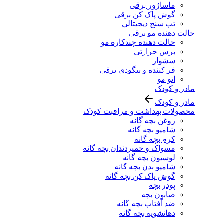
ماساژور برقی
گوش پاک کن برقی
تب سنج دیجیتالی
حالت دهنده مو برقی
حالت دهنده چندکاره مو
برس حرارتی
سشوار
فر کننده و بیگودی برقی
اتو مو
مادر و کودک
مادر و کودک
محصولات بهداشت و مراقبت کودک
روغن بچه گانه
شامپو بچه گانه
کرم بچه گانه
مسواک و خمیردندان بچه گانه
لوسیون بچه گانه
شامپو بدن بچه گانه
گوش پاک کن بچه گانه
پودر بچه
صابون بچه
ضد آفتاب بچه گانه
دهانشویه بچه گانه