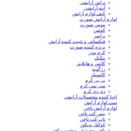
تراش آرایشی
آینه آرایشی
کیف لوازم آرایش
لوازم آرایش صورت
موس صورت
کوشن
پرایمر
فیکساتور و تثبیت کننده آرایش
برنزه کننده صورت
کرم پودر
پنکیک
کانتور و هایلایتر
رژگونه
کانسیلر
بی بی کرم
سی سی کرم
دی دی کرم
احیا کننده محصولات آرایشی
ست لوازم آرایش
لوازم آرایش ناخن
بیس کت ناخن
تاپ کت ناخن
کوکتل پدیکور
ناخن مصنوعی و چسب ناخن