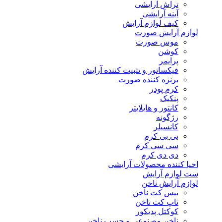
تراش آرایشی
آینه آرایشی
کیف لوازم آرایش
لوازم آرایش صورت
موس صورت
کوشن
پرایمر
فیکساتور و تثبیت کننده آرایش
برنزه کننده صورت
کرم پودر
پنکیک
کانتور و هایلایتر
رژگونه
کانسیلر
بی بی کرم
سی سی کرم
دی دی کرم
احیا کننده محصولات آرایشی
ست لوازم آرایش
لوازم آرایش ناخن
بیس کت ناخن
تاپ کت ناخن
کوکتل پدیکور
ناخن مصنوعی و چسب ناخن