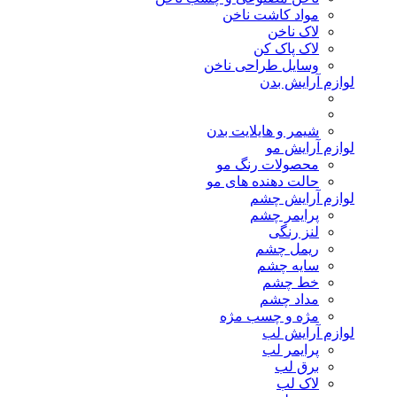
مواد کاشت ناخن
لاک ناخن
لاک پاک کن
وسایل طراحی ناخن
لوازم آرایش بدن
شیمر و هایلایت بدن
لوازم آرایش مو
محصولات رنگ مو
حالت دهنده های مو
لوازم آرایش چشم
پرایمر چشم
لنز رنگی
ریمل چشم
سایه چشم
خط چشم
مداد چشم
مژه و چسب مژه
لوازم آرایش لب
پرایمر لب
برق لب
لاک لب