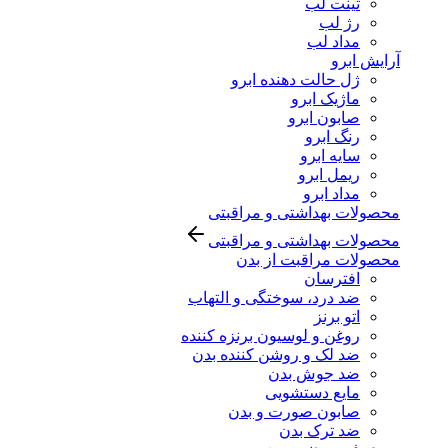
تینت لب
رژ لب
مداد لب
آرایش ابرو
ژل حالت دهنده ابرو
ماژیک ابرو
صابون ابرو
رنگ ابرو
سایه ابرو
ریمل ابرو
مداد ابرو
محصولات بهداشتی و مراقبتی
محصولات بهداشتی و مراقبتی
محصولات مراقبت از بدن
افترسان
ضد درد، سوختگی و التهاب
اتو برنز
روغن و لوسیون برنزه کننده
ضد لک و روشن کننده بدن
ضد جوش بدن
مایع دستشویی
صابون صورت و بدن
ضد ترک بدن