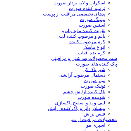
اسکراب و لایه بردار صورت
ترمیم کننده صورت
پدهای تخصصی مراقبت از پوست
پیلینگ صورت
اسنس صورت
تقویت کننده مژه و ابرو
بالم و مرطوب کننده لب
کرم مرطوب کننده
انواع ماسک
کرم ضد آفتاب
ست محصولات بهداشتی و مراقبتی
پاک کننده های صورت
شیر پاک کن
دستمال مرطوب آرایشی
تونر صورت
تونیک صورت
پاک کننده آرایش چشم
شوینده صورت
لیف و پد و اسفنج پاکسازی
میسلار واتر و پاک کننده آرایش
فیس براش
محصولات مراقبت از مو
اسپری مو
سرم و روغن مو