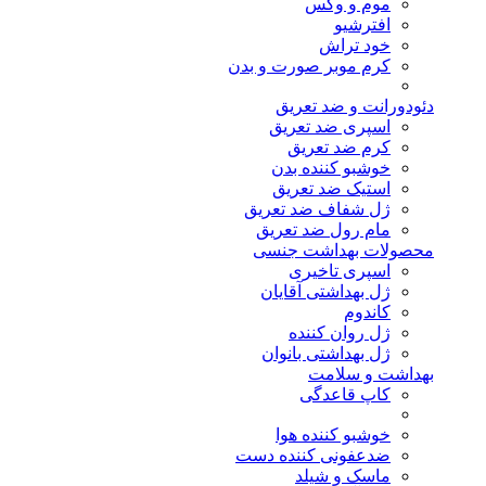
موم و وکس
افترشیو
خود تراش
کرم موبر صورت و بدن
دئودورانت و ضد تعریق
اسپری ضد تعریق
کرم ضد تعریق
خوشبو کننده بدن
استیک ضد تعریق
ژل شفاف ضد تعریق
مام رول ضد تعریق
محصولات بهداشت جنسی
اسپری تاخیری
ژل بهداشتی آقایان
کاندوم
ژل روان کننده
ژل بهداشتی بانوان
بهداشت و سلامت
کاپ قاعدگی
خوشبو کننده هوا
ضدعفونی کننده دست
ماسک و شیلد