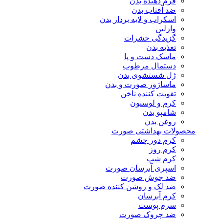
فرم دهنده بدن
ضد آفتاب بدن
اسکراب و لایه بردار بدن
وازلین
گزیدگی حشرات
تغذیه بدن
ماسک دست و پا
دستمال مرطوب
ژل شستشوی بدن
ماساژور صورت و بدن
تقویت کننده ناخن
کرم و لوسیون
شامپو بدن
روغن بدن
محصولات بهداشتی صورت
کرم دور چشم
کرم روز
کرم شب
اسپری آبرسان صورت
ضد جوش صورت
ضد لک و روشن کننده صورت
کرم آبرسان
سرم پوست
ضد چروک صورت