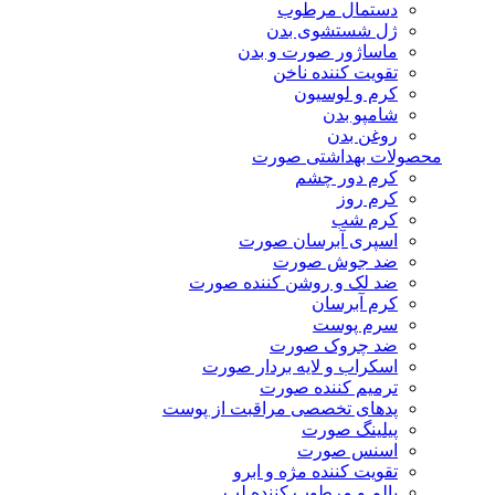
دستمال مرطوب
ژل شستشوی بدن
ماساژور صورت و بدن
تقویت کننده ناخن
کرم و لوسیون
شامپو بدن
روغن بدن
محصولات بهداشتی صورت
کرم دور چشم
کرم روز
کرم شب
اسپری آبرسان صورت
ضد جوش صورت
ضد لک و روشن کننده صورت
کرم آبرسان
سرم پوست
ضد چروک صورت
اسکراب و لایه بردار صورت
ترمیم کننده صورت
پدهای تخصصی مراقبت از پوست
پیلینگ صورت
اسنس صورت
تقویت کننده مژه و ابرو
بالم و مرطوب کننده لب