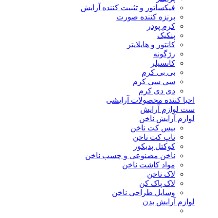
فیکساتور و تثبیت کننده آرایش
برنزه کننده صورت
کرم پودر
پنکیک
کانتور و هایلایتر
رژگونه
کانسیلر
بی بی کرم
سی سی کرم
دی دی کرم
احیا کننده محصولات آرایشی
ست لوازم آرایش
لوازم آرایش ناخن
بیس کت ناخن
تاپ کت ناخن
کوکتل پدیکور
ناخن مصنوعی و چسب ناخن
مواد کاشت ناخن
لاک ناخن
لاک پاک کن
وسایل طراحی ناخن
لوازم آرایش بدن