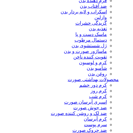
فرم دهنده بدن
ضد آفتاب بدن
اسکراب و لایه بردار بدن
وازلین
گزیدگی حشرات
تغذیه بدن
ماسک دست و پا
دستمال مرطوب
ژل شستشوی بدن
ماساژور صورت و بدن
تقویت کننده ناخن
کرم و لوسیون
شامپو بدن
روغن بدن
محصولات بهداشتی صورت
کرم دور چشم
کرم روز
کرم شب
اسپری آبرسان صورت
ضد جوش صورت
ضد لک و روشن کننده صورت
کرم آبرسان
سرم پوست
ضد چروک صورت