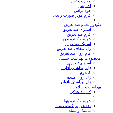
موم و وکس
افترشیو
خود تراش
کرم موبر صورت و بدن
دئودورانت و ضد تعریق
اسپری ضد تعریق
کرم ضد تعریق
خوشبو کننده بدن
استیک ضد تعریق
ژل شفاف ضد تعریق
مام رول ضد تعریق
محصولات بهداشت جنسی
اسپری تاخیری
ژل بهداشتی آقایان
کاندوم
ژل روان کننده
ژل بهداشتی بانوان
بهداشت و سلامت
کاپ قاعدگی
خوشبو کننده هوا
ضدعفونی کننده دست
ماسک و شیلد