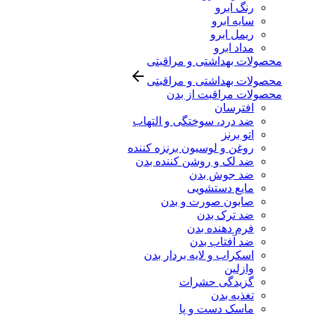
رنگ ابرو
سایه ابرو
ریمل ابرو
مداد ابرو
محصولات بهداشتی و مراقبتی
محصولات بهداشتی و مراقبتی
محصولات مراقبت از بدن
افترسان
ضد درد، سوختگی و التهاب
اتو برنز
روغن و لوسیون برنزه کننده
ضد لک و روشن کننده بدن
ضد جوش بدن
مایع دستشویی
صابون صورت و بدن
ضد ترک بدن
فرم دهنده بدن
ضد آفتاب بدن
اسکراب و لایه بردار بدن
وازلین
گزیدگی حشرات
تغذیه بدن
ماسک دست و پا