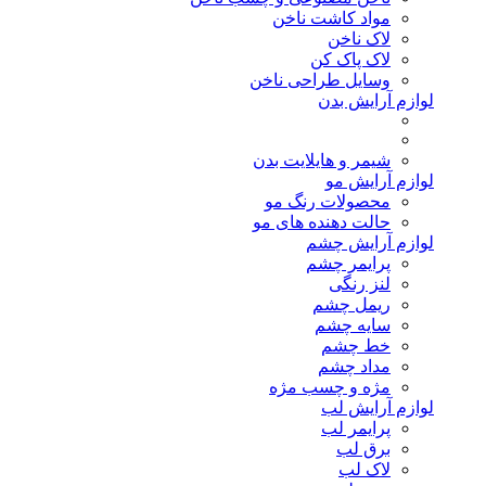
مواد کاشت ناخن
لاک ناخن
لاک پاک کن
وسایل طراحی ناخن
لوازم آرایش بدن
شیمر و هایلایت بدن
لوازم آرایش مو
محصولات رنگ مو
حالت دهنده های مو
لوازم آرایش چشم
پرایمر چشم
لنز رنگی
ریمل چشم
سایه چشم
خط چشم
مداد چشم
مژه و چسب مژه
لوازم آرایش لب
پرایمر لب
برق لب
لاک لب