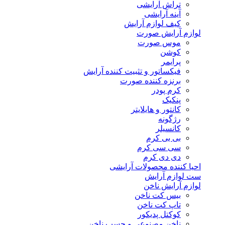
تراش آرایشی
آینه آرایشی
کیف لوازم آرایش
لوازم آرایش صورت
موس صورت
کوشن
پرایمر
فیکساتور و تثبیت کننده آرایش
برنزه کننده صورت
کرم پودر
پنکیک
کانتور و هایلایتر
رژگونه
کانسیلر
بی بی کرم
سی سی کرم
دی دی کرم
احیا کننده محصولات آرایشی
ست لوازم آرایش
لوازم آرایش ناخن
بیس کت ناخن
تاپ کت ناخن
کوکتل پدیکور
ناخن مصنوعی و چسب ناخن