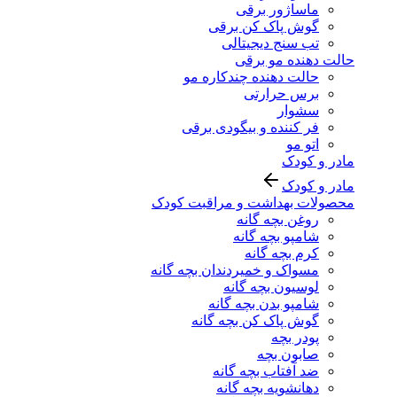
ماساژور برقی
گوش پاک کن برقی
تب سنج دیجیتالی
حالت دهنده مو برقی
حالت دهنده چندکاره مو
برس حرارتی
سشوار
فر کننده و بیگودی برقی
اتو مو
مادر و کودک
مادر و کودک
محصولات بهداشت و مراقبت کودک
روغن بچه گانه
شامپو بچه گانه
کرم بچه گانه
مسواک و خمیردندان بچه گانه
لوسیون بچه گانه
شامپو بدن بچه گانه
گوش پاک کن بچه گانه
پودر بچه
صابون بچه
ضد آفتاب بچه گانه
دهانشویه بچه گانه