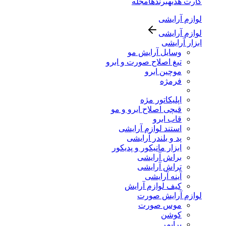
کارت هدیه
برندها
مجله
لوازم آرایشی
لوازم آرایشی
ابزار آرایشی
وسایل آرایش مو
تیغ اصلاح صورت و ابرو
موچین ابرو
فرمژه
اپلیکاتور مژه
قیچی اصلاح ابرو و مو
قاب ابرو
استند لوازم آرایشی
پد و بلندر آرایشی
ابزار مانیکور و پدیکور
براش آرایشی
تراش آرایشی
آینه آرایشی
کیف لوازم آرایش
لوازم آرایش صورت
موس صورت
کوشن
پرایمر