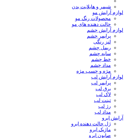
شیمر و هایلایت بدن
لوازم آرایش مو
محصولات رنگ مو
حالت دهنده های مو
لوازم آرایش چشم
پرایمر چشم
لنز رنگی
ریمل چشم
سایه چشم
خط چشم
مداد چشم
مژه و چسب مژه
لوازم آرایش لب
پرایمر لب
برق لب
لاک لب
تینت لب
رژ لب
مداد لب
آرایش ابرو
ژل حالت دهنده ابرو
ماژیک ابرو
صابون ابرو