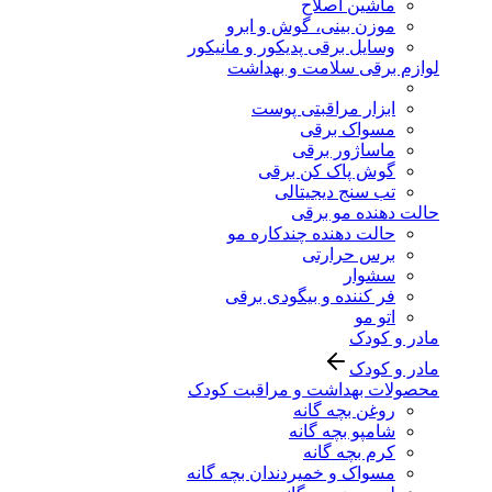
ماشین اصلاح
موزن بینی، گوش و ابرو
وسایل برقی پدیکور و مانیکور
لوازم برقی سلامت و بهداشت
ابزار مراقبتی پوست
مسواک برقی
ماساژور برقی
گوش پاک کن برقی
تب سنج دیجیتالی
حالت دهنده مو برقی
حالت دهنده چندکاره مو
برس حرارتی
سشوار
فر کننده و بیگودی برقی
اتو مو
مادر و کودک
مادر و کودک
محصولات بهداشت و مراقبت کودک
روغن بچه گانه
شامپو بچه گانه
کرم بچه گانه
مسواک و خمیردندان بچه گانه