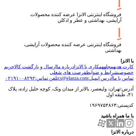
فروشگاه اینترنتی الانزا عرضه کننده محصولات
آرایشی، بهداشتی و عطر و ادکلن
فروشگاه اینترنتی عرضه کننده محصولات آرایشی،
بهداشتی
با الانزا
کارت هدیه
مجله
همکاری با الانزا
درباره ما
ارسال و بازگشت کالا
حریم
خصوصی
شرایط و ضوابط
فرصت های شغلی
تماس با ما
آدرس ایمیل:cs@elanza.com
تلفن تماس:۰۲۱۹۱۰۰۸۲۹۲
آدرس:تهران، ولیعصر، بالاتر از میدان ونک، کوچه خلیل زاده، پلاک
۴۱، طبقه اول
کدپستی:۱۹۶۹۷۵۴۸۶۴
با ما همراه باشید
درباره الانزا