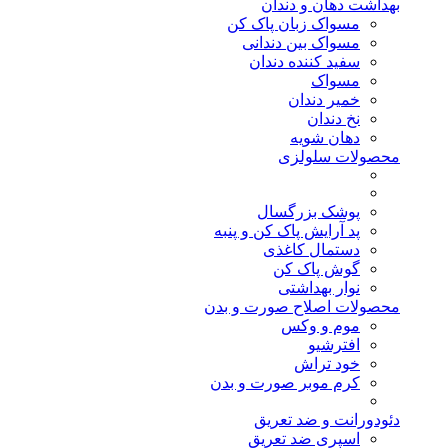
بهداشت دهان و دندان
مسواک زبان پاک کن
مسواک بین دندانی
سفید کننده دندان
مسواک
خمیر دندان
نخ دندان
دهان شویه
محصولات سلولزی
پوشک بزرگسال
پد آرایش پاک کن و پنبه
دستمال کاغذی
گوش پاک کن
نوار بهداشتی
محصولات اصلاح صورت و بدن
موم و وکس
افترشیو
خود تراش
کرم موبر صورت و بدن
دئودورانت و ضد تعریق
اسپری ضد تعریق