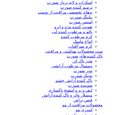
اسکراب و لایه بردار صورت
ترمیم کننده صورت
پدهای تخصصی مراقبت از پوست
پیلینگ صورت
اسنس صورت
تقویت کننده مژه و ابرو
بالم و مرطوب کننده لب
کرم مرطوب کننده
انواع ماسک
کرم ضد آفتاب
ست محصولات بهداشتی و مراقبتی
پاک کننده های صورت
شیر پاک کن
دستمال مرطوب آرایشی
تونر صورت
تونیک صورت
پاک کننده آرایش چشم
شوینده صورت
لیف و پد و اسفنج پاکسازی
میسلار واتر و پاک کننده آرایش
فیس براش
محصولات مراقبت از مو
اسپری مو
سرم و روغن مو