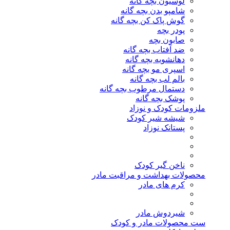
لوسیون بچه گانه
شامپو بدن بچه گانه
گوش پاک کن بچه گانه
پودر بچه
صابون بچه
ضد آفتاب بچه گانه
دهانشویه بچه گانه
اسپری مو بچه گانه
بالم لب بچه گانه
دستمال مرطوب بچه گانه
پوشک بچه گانه
ملزومات کودک و نوزاد
شیشه شیر کودک
پستانک نوزاد
ناخن گیر کودک
محصولات بهداشت و مراقبت مادر
کرم های مادر
شیردوش مادر
ست محصولات مادر و کودک