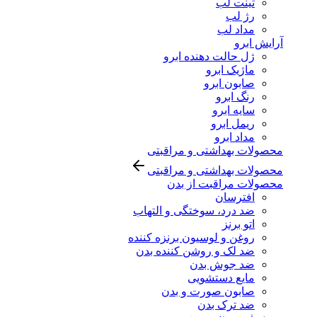
تینت لب
رژ لب
مداد لب
آرایش ابرو
ژل حالت دهنده ابرو
ماژیک ابرو
صابون ابرو
رنگ ابرو
سایه ابرو
ریمل ابرو
مداد ابرو
محصولات بهداشتی و مراقبتی
محصولات بهداشتی و مراقبتی
محصولات مراقبت از بدن
افترسان
ضد درد، سوختگی و التهاب
اتو برنز
روغن و لوسیون برنزه کننده
ضد لک و روشن کننده بدن
ضد جوش بدن
مایع دستشویی
صابون صورت و بدن
ضد ترک بدن