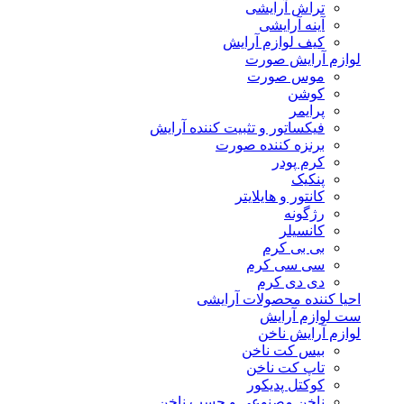
تراش آرایشی
آینه آرایشی
کیف لوازم آرایش
لوازم آرایش صورت
موس صورت
کوشن
پرایمر
فیکساتور و تثبیت کننده آرایش
برنزه کننده صورت
کرم پودر
پنکیک
کانتور و هایلایتر
رژگونه
کانسیلر
بی بی کرم
سی سی کرم
دی دی کرم
احیا کننده محصولات آرایشی
ست لوازم آرایش
لوازم آرایش ناخن
بیس کت ناخن
تاپ کت ناخن
کوکتل پدیکور
ناخن مصنوعی و چسب ناخن