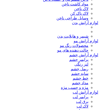
مواد کاشت ناخن
لاک ناخن
لاک پاک کن
وسایل طراحی ناخن
لوازم آرایش بدن
شیمر و هایلایت بدن
لوازم آرایش مو
محصولات رنگ مو
حالت دهنده های مو
لوازم آرایش چشم
پرایمر چشم
لنز رنگی
ریمل چشم
سایه چشم
خط چشم
مداد چشم
مژه و چسب مژه
لوازم آرایش لب
پرایمر لب
برق لب
لاک لب