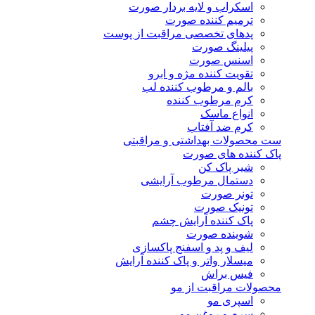
اسکراب و لایه بردار صورت
ترمیم کننده صورت
پدهای تخصصی مراقبت از پوست
پیلینگ صورت
اسنس صورت
تقویت کننده مژه و ابرو
بالم و مرطوب کننده لب
کرم مرطوب کننده
انواع ماسک
کرم ضد آفتاب
ست محصولات بهداشتی و مراقبتی
پاک کننده های صورت
شیر پاک کن
دستمال مرطوب آرایشی
تونر صورت
تونیک صورت
پاک کننده آرایش چشم
شوینده صورت
لیف و پد و اسفنج پاکسازی
میسلار واتر و پاک کننده آرایش
فیس براش
محصولات مراقبت از مو
اسپری مو
سرم و روغن مو