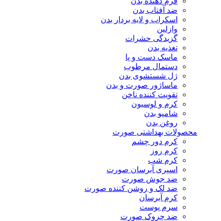
فرم دهنده بدن
ضد آفتاب بدن
اسکراب و لایه بردار بدن
وازلین
گزیدگی حشرات
تغذیه بدن
ماسک دست و پا
دستمال مرطوب
ژل شستشوی بدن
ماساژور صورت و بدن
تقویت کننده ناخن
کرم و لوسیون
شامپو بدن
روغن بدن
محصولات بهداشتی صورت
کرم دور چشم
کرم روز
کرم شب
اسپری آبرسان صورت
ضد جوش صورت
ضد لک و روشن کننده صورت
کرم آبرسان
سرم پوست
ضد چروک صورت