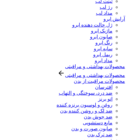
تینت لب
رژ لب
مداد لب
آرایش ابرو
ژل حالت دهنده ابرو
ماژیک ابرو
صابون ابرو
رنگ ابرو
سایه ابرو
ریمل ابرو
مداد ابرو
محصولات بهداشتی و مراقبتی
محصولات بهداشتی و مراقبتی
محصولات مراقبت از بدن
افترسان
ضد درد، سوختگی و التهاب
اتو برنز
روغن و لوسیون برنزه کننده
ضد لک و روشن کننده بدن
ضد جوش بدن
مایع دستشویی
صابون صورت و بدن
ضد ترک بدن