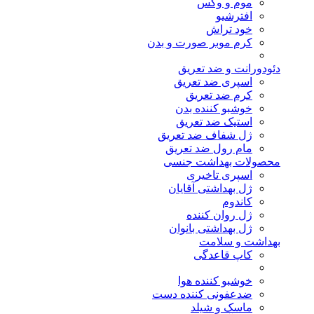
موم و وکس
افترشیو
خود تراش
کرم موبر صورت و بدن
دئودورانت و ضد تعریق
اسپری ضد تعریق
کرم ضد تعریق
خوشبو کننده بدن
استیک ضد تعریق
ژل شفاف ضد تعریق
مام رول ضد تعریق
محصولات بهداشت جنسی
اسپری تاخیری
ژل بهداشتی آقایان
کاندوم
ژل روان کننده
ژل بهداشتی بانوان
بهداشت و سلامت
کاپ قاعدگی
خوشبو کننده هوا
ضدعفونی کننده دست
ماسک و شیلد