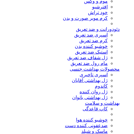
موم و وکس
افترشیو
خود تراش
کرم موبر صورت و بدن
دئودورانت و ضد تعریق
اسپری ضد تعریق
کرم ضد تعریق
خوشبو کننده بدن
استیک ضد تعریق
ژل شفاف ضد تعریق
مام رول ضد تعریق
محصولات بهداشت جنسی
اسپری تاخیری
ژل بهداشتی آقایان
کاندوم
ژل روان کننده
ژل بهداشتی بانوان
بهداشت و سلامت
کاپ قاعدگی
خوشبو کننده هوا
ضدعفونی کننده دست
ماسک و شیلد