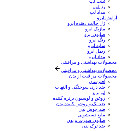
تینت لب
رژ لب
مداد لب
آرایش ابرو
ژل حالت دهنده ابرو
ماژیک ابرو
صابون ابرو
رنگ ابرو
سایه ابرو
ریمل ابرو
مداد ابرو
محصولات بهداشتی و مراقبتی
محصولات بهداشتی و مراقبتی
محصولات مراقبت از بدن
افترسان
ضد درد، سوختگی و التهاب
اتو برنز
روغن و لوسیون برنزه کننده
ضد لک و روشن کننده بدن
ضد جوش بدن
مایع دستشویی
صابون صورت و بدن
ضد ترک بدن