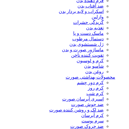
فرم دهنده بدن
ضد آفتاب بدن
اسکراب و لایه بردار بدن
وازلین
گزیدگی حشرات
تغذیه بدن
ماسک دست و پا
دستمال مرطوب
ژل شستشوی بدن
ماساژور صورت و بدن
تقویت کننده ناخن
کرم و لوسیون
شامپو بدن
روغن بدن
محصولات بهداشتی صورت
کرم دور چشم
کرم روز
کرم شب
اسپری آبرسان صورت
ضد جوش صورت
ضد لک و روشن کننده صورت
کرم آبرسان
سرم پوست
ضد چروک صورت