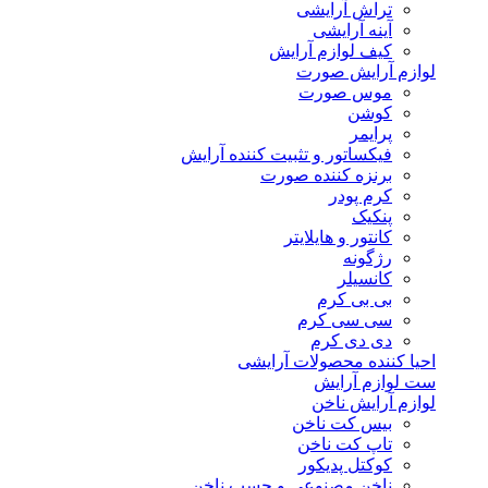
تراش آرایشی
آینه آرایشی
کیف لوازم آرایش
لوازم آرایش صورت
موس صورت
کوشن
پرایمر
فیکساتور و تثبیت کننده آرایش
برنزه کننده صورت
کرم پودر
پنکیک
کانتور و هایلایتر
رژگونه
کانسیلر
بی بی کرم
سی سی کرم
دی دی کرم
احیا کننده محصولات آرایشی
ست لوازم آرایش
لوازم آرایش ناخن
بیس کت ناخن
تاپ کت ناخن
کوکتل پدیکور
ناخن مصنوعی و چسب ناخن