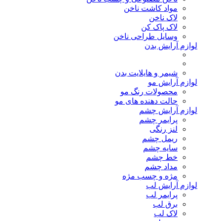
مواد کاشت ناخن
لاک ناخن
لاک پاک کن
وسایل طراحی ناخن
لوازم آرایش بدن
شیمر و هایلایت بدن
لوازم آرایش مو
محصولات رنگ مو
حالت دهنده های مو
لوازم آرایش چشم
پرایمر چشم
لنز رنگی
ریمل چشم
سایه چشم
خط چشم
مداد چشم
مژه و چسب مژه
لوازم آرایش لب
پرایمر لب
برق لب
لاک لب