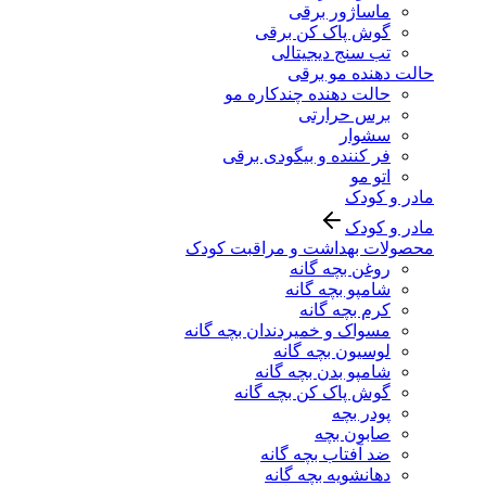
ماساژور برقی
گوش پاک کن برقی
تب سنج دیجیتالی
حالت دهنده مو برقی
حالت دهنده چندکاره مو
برس حرارتی
سشوار
فر کننده و بیگودی برقی
اتو مو
مادر و کودک
مادر و کودک
محصولات بهداشت و مراقبت کودک
روغن بچه گانه
شامپو بچه گانه
کرم بچه گانه
مسواک و خمیردندان بچه گانه
لوسیون بچه گانه
شامپو بدن بچه گانه
گوش پاک کن بچه گانه
پودر بچه
صابون بچه
ضد آفتاب بچه گانه
دهانشویه بچه گانه