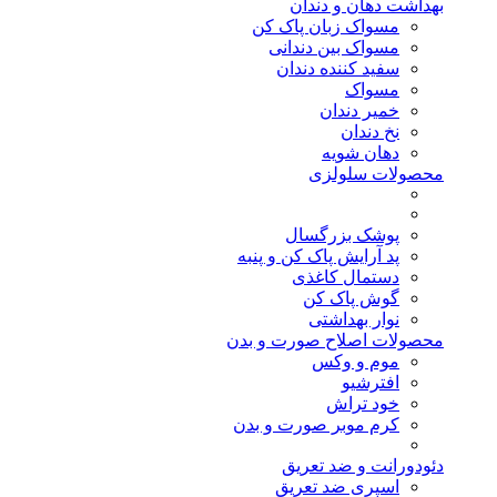
بهداشت دهان و دندان
مسواک زبان پاک کن
مسواک بین دندانی
سفید کننده دندان
مسواک
خمیر دندان
نخ دندان
دهان شویه
محصولات سلولزی
پوشک بزرگسال
پد آرایش پاک کن و پنبه
دستمال کاغذی
گوش پاک کن
نوار بهداشتی
محصولات اصلاح صورت و بدن
موم و وکس
افترشیو
خود تراش
کرم موبر صورت و بدن
دئودورانت و ضد تعریق
اسپری ضد تعریق