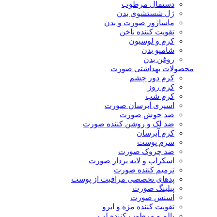
دستمال مرطوب
ژل شستشوی بدن
ماساژور صورت و بدن
تقویت کننده ناخن
کرم و لوسیون
شامپو بدن
روغن بدن
محصولات بهداشتی صورت
کرم دور چشم
کرم روز
کرم شب
اسپری آبرسان صورت
ضد جوش صورت
ضد لک و روشن کننده صورت
کرم آبرسان
سرم پوست
ضد چروک صورت
اسکراب و لایه بردار صورت
ترمیم کننده صورت
پدهای تخصصی مراقبت از پوست
پیلینگ صورت
اسنس صورت
تقویت کننده مژه و ابرو
بالم و مرطوب کننده لب