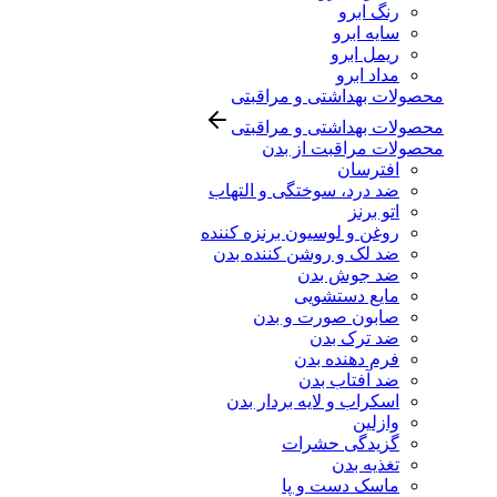
رنگ ابرو
سایه ابرو
ریمل ابرو
مداد ابرو
محصولات بهداشتی و مراقبتی
محصولات بهداشتی و مراقبتی
محصولات مراقبت از بدن
افترسان
ضد درد، سوختگی و التهاب
اتو برنز
روغن و لوسیون برنزه کننده
ضد لک و روشن کننده بدن
ضد جوش بدن
مایع دستشویی
صابون صورت و بدن
ضد ترک بدن
فرم دهنده بدن
ضد آفتاب بدن
اسکراب و لایه بردار بدن
وازلین
گزیدگی حشرات
تغذیه بدن
ماسک دست و پا