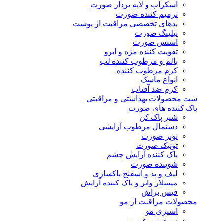
اسکراب و لایه بردار صورت
ترمیم کننده صورت
پدهای تخصصی مراقبت از پوست
پیلینگ صورت
اسنس صورت
تقویت کننده مژه و ابرو
بالم و مرطوب کننده لب
کرم مرطوب کننده
انواع ماسک
کرم ضد آفتاب
ست محصولات بهداشتی و مراقبتی
پاک کننده های صورت
شیر پاک کن
دستمال مرطوب آرایشی
تونر صورت
تونیک صورت
پاک کننده آرایش چشم
شوینده صورت
لیف و پد و اسفنج پاکسازی
میسلار واتر و پاک کننده آرایش
فیس براش
محصولات مراقبت از مو
اسپری مو
سرم و روغن مو