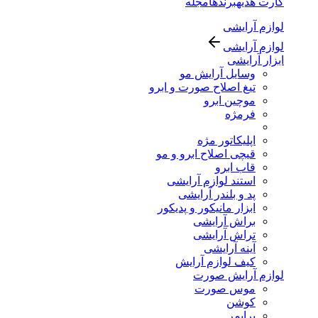
کارت هدیه
برندها
مجله
لوازم آرایشی
لوازم آرایشی
ابزار آرایشی
وسایل آرایش مو
تیغ اصلاح صورت و ابرو
موچین ابرو
فرمژه
اپلیکاتور مژه
قیچی اصلاح ابرو و مو
قاب ابرو
استند لوازم آرایشی
پد و بلندر آرایشی
ابزار مانیکور و پدیکور
براش آرایشی
تراش آرایشی
آینه آرایشی
کیف لوازم آرایش
لوازم آرایش صورت
موس صورت
کوشن
پرایمر