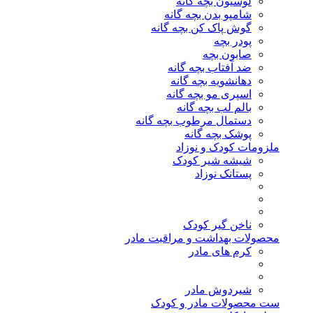
لوسیون بچه گانه
شامپو بدن بچه گانه
گوش پاک کن بچه گانه
پودر بچه
صابون بچه
ضد آفتاب بچه گانه
دهانشویه بچه گانه
اسپری مو بچه گانه
بالم لب بچه گانه
دستمال مرطوب بچه گانه
پوشک بچه گانه
ملزومات کودک و نوزاد
شیشه شیر کودک
پستانک نوزاد
ناخن گیر کودک
محصولات بهداشت و مراقبت مادر
کرم های مادر
شیردوش مادر
ست محصولات مادر و کودک