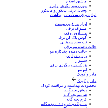
ماشین اصلاح
موزن بینی، گوش و ابرو
وسایل برقی پدیکور و مانیکور
لوازم برقی سلامت و بهداشت
ابزار مراقبتی پوست
مسواک برقی
ماساژور برقی
گوش پاک کن برقی
تب سنج دیجیتالی
حالت دهنده مو برقی
حالت دهنده چندکاره مو
برس حرارتی
سشوار
فر کننده و بیگودی برقی
اتو مو
مادر و کودک
مادر و کودک
محصولات بهداشت و مراقبت کودک
روغن بچه گانه
شامپو بچه گانه
کرم بچه گانه
مسواک و خمیردندان بچه گانه