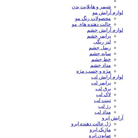
شیمر و هایلایت بدن
لوازم آرایش مو
محصولات رنگ مو
حالت دهنده های مو
لوازم آرایش چشم
پرایمر چشم
لنز رنگی
ریمل چشم
سایه چشم
خط چشم
مداد چشم
مژه و چسب مژه
لوازم آرایش لب
پرایمر لب
برق لب
لاک لب
تینت لب
رژ لب
مداد لب
آرایش ابرو
ژل حالت دهنده ابرو
ماژیک ابرو
صابون ابرو