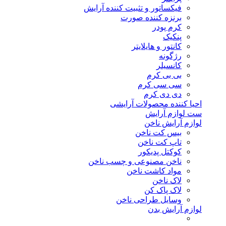
فیکساتور و تثبیت کننده آرایش
برنزه کننده صورت
کرم پودر
پنکیک
کانتور و هایلایتر
رژگونه
کانسیلر
بی بی کرم
سی سی کرم
دی دی کرم
احیا کننده محصولات آرایشی
ست لوازم آرایش
لوازم آرایش ناخن
بیس کت ناخن
تاپ کت ناخن
کوکتل پدیکور
ناخن مصنوعی و چسب ناخن
مواد کاشت ناخن
لاک ناخن
لاک پاک کن
وسایل طراحی ناخن
لوازم آرایش بدن