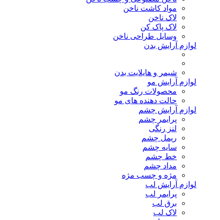
مواد کاشت ناخن
لاک ناخن
لاک پاک کن
وسایل طراحی ناخن
لوازم آرایش بدن
شیمر و هایلایت بدن
لوازم آرایش مو
محصولات رنگ مو
حالت دهنده های مو
لوازم آرایش چشم
پرایمر چشم
لنز رنگی
ریمل چشم
سایه چشم
خط چشم
مداد چشم
مژه و چسب مژه
لوازم آرایش لب
پرایمر لب
برق لب
لاک لب