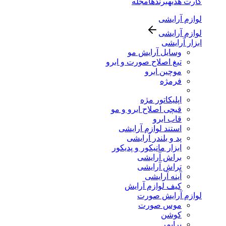
کارت هدیه
برندها
مجله
لوازم آرایشی
لوازم آرایشی
ابزار آرایشی
وسایل آرایش مو
تیغ اصلاح صورت و ابرو
موچین ابرو
فرمژه
اپلیکاتور مژه
قیچی اصلاح ابرو و مو
قاب ابرو
استند لوازم آرایشی
پد و بلندر آرایشی
ابزار مانیکور و پدیکور
براش آرایشی
تراش آرایشی
آینه آرایشی
کیف لوازم آرایش
لوازم آرایش صورت
موس صورت
کوشن
پرایمر