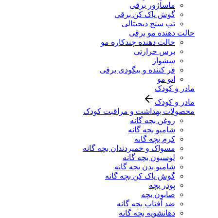
ماساژور برقی
گوش پاک کن برقی
تب سنج دیجیتالی
حالت دهنده مو برقی
حالت دهنده چندکاره مو
برس حرارتی
سشوار
فر کننده و بیگودی برقی
اتو مو
مادر و کودک
مادر و کودک
محصولات بهداشت و مراقبت کودک
روغن بچه گانه
شامپو بچه گانه
کرم بچه گانه
مسواک و خمیردندان بچه گانه
لوسیون بچه گانه
شامپو بدن بچه گانه
گوش پاک کن بچه گانه
پودر بچه
صابون بچه
ضد آفتاب بچه گانه
دهانشویه بچه گانه