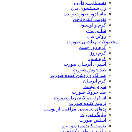
دستمال مرطوب
ژل شستشوی بدن
ماساژور صورت و بدن
تقویت کننده ناخن
کرم و لوسیون
شامپو بدن
روغن بدن
محصولات بهداشتی صورت
کرم دور چشم
کرم روز
کرم شب
اسپری آبرسان صورت
ضد جوش صورت
ضد لک و روشن کننده صورت
کرم آبرسان
سرم پوست
ضد چروک صورت
اسکراب و لایه بردار صورت
ترمیم کننده صورت
پدهای تخصصی مراقبت از پوست
پیلینگ صورت
اسنس صورت
تقویت کننده مژه و ابرو
بالم و مرطوب کننده لب