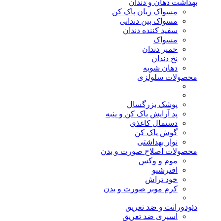
بهداشت دهان و دندان
مسواک زبان پاک کن
مسواک بین دندانی
سفید کننده دندان
مسواک
خمیر دندان
نخ دندان
دهان شویه
محصولات سلولزی
پوشک بزرگسال
پد آرایش پاک کن و پنبه
دستمال کاغذی
گوش پاک کن
نوار بهداشتی
محصولات اصلاح صورت و بدن
موم و وکس
افترشیو
خود تراش
کرم موبر صورت و بدن
دئودورانت و ضد تعریق
اسپری ضد تعریق