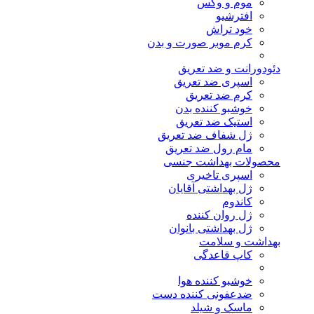
موم و وکس
افترشیو
خود تراش
کرم موبر صورت و بدن
دئودورانت و ضد تعریق
اسپری ضد تعریق
کرم ضد تعریق
خوشبو کننده بدن
استیک ضد تعریق
ژل شفاف ضد تعریق
مام رول ضد تعریق
محصولات بهداشت جنسی
اسپری تاخیری
ژل بهداشتی آقایان
کاندوم
ژل روان کننده
ژل بهداشتی بانوان
بهداشت و سلامت
کاپ قاعدگی
خوشبو کننده هوا
ضدعفونی کننده دست
ماسک و شیلد