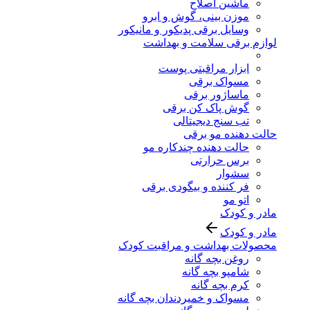
ماشین اصلاح
موزن بینی، گوش و ابرو
وسایل برقی پدیکور و مانیکور
لوازم برقی سلامت و بهداشت
ابزار مراقبتی پوست
مسواک برقی
ماساژور برقی
گوش پاک کن برقی
تب سنج دیجیتالی
حالت دهنده مو برقی
حالت دهنده چندکاره مو
برس حرارتی
سشوار
فر کننده و بیگودی برقی
اتو مو
مادر و کودک
مادر و کودک
محصولات بهداشت و مراقبت کودک
روغن بچه گانه
شامپو بچه گانه
کرم بچه گانه
مسواک و خمیردندان بچه گانه