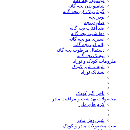
لوسیون بچه گانه
شامپو بدن بچه گانه
گوش پاک کن بچه گانه
پودر بچه
صابون بچه
ضد آفتاب بچه گانه
دهانشویه بچه گانه
اسپری مو بچه گانه
بالم لب بچه گانه
دستمال مرطوب بچه گانه
پوشک بچه گانه
ملزومات کودک و نوزاد
شیشه شیر کودک
پستانک نوزاد
ناخن گیر کودک
محصولات بهداشت و مراقبت مادر
کرم های مادر
شیردوش مادر
ست محصولات مادر و کودک