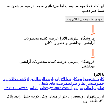
این کالا فعلا موجود نیست اما می‌توانیم به محض موجود شدن،به
شما خبر دهیم.
موجود شد به من اطلاع بده
فروشگاه اینترنتی الانزا عرضه کننده محصولات
آرایشی، بهداشتی و عطر و ادکلن
فروشگاه اینترنتی عرضه کننده محصولات آرایشی،
بهداشتی
با الانزا
کارت هدیه
مجله
همکاری با الانزا
درباره ما
ارسال و بازگشت کالا
حریم
خصوصی
شرایط و ضوابط
فرصت های شغلی
تماس با ما
آدرس ایمیل:cs@elanza.com
تلفن تماس:۰۲۱۹۱۰۰۸۲۹۲
آدرس:تهران، ولیعصر، بالاتر از میدان ونک، کوچه خلیل زاده، پلاک
۴۱، طبقه اول