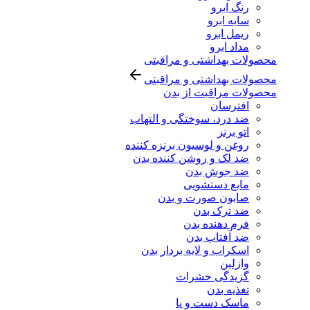
رنگ ابرو
سایه ابرو
ریمل ابرو
مداد ابرو
محصولات بهداشتی و مراقبتی
محصولات بهداشتی و مراقبتی
محصولات مراقبت از بدن
افترسان
ضد درد، سوختگی و التهاب
اتو برنز
روغن و لوسیون برنزه کننده
ضد لک و روشن کننده بدن
ضد جوش بدن
مایع دستشویی
صابون صورت و بدن
ضد ترک بدن
فرم دهنده بدن
ضد آفتاب بدن
اسکراب و لایه بردار بدن
وازلین
گزیدگی حشرات
تغذیه بدن
ماسک دست و پا