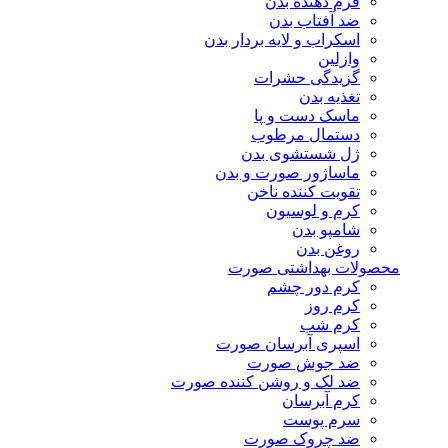
فرم دهنده بدن
ضد آفتاب بدن
اسکراب و لایه بردار بدن
وازلین
گزیدگی حشرات
تغذیه بدن
ماسک دست و پا
دستمال مرطوب
ژل شستشوی بدن
ماساژور صورت و بدن
تقویت کننده ناخن
کرم و لوسیون
شامپو بدن
روغن بدن
محصولات بهداشتی صورت
کرم دور چشم
کرم روز
کرم شب
اسپری آبرسان صورت
ضد جوش صورت
ضد لک و روشن کننده صورت
کرم آبرسان
سرم پوست
ضد چروک صورت