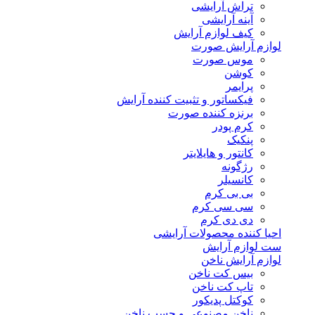
تراش آرایشی
آینه آرایشی
کیف لوازم آرایش
لوازم آرایش صورت
موس صورت
کوشن
پرایمر
فیکساتور و تثبیت کننده آرایش
برنزه کننده صورت
کرم پودر
پنکیک
کانتور و هایلایتر
رژگونه
کانسیلر
بی بی کرم
سی سی کرم
دی دی کرم
احیا کننده محصولات آرایشی
ست لوازم آرایش
لوازم آرایش ناخن
بیس کت ناخن
تاپ کت ناخن
کوکتل پدیکور
ناخن مصنوعی و چسب ناخن