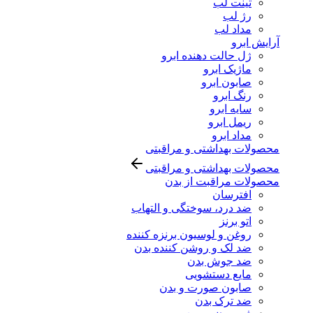
تینت لب
رژ لب
مداد لب
آرایش ابرو
ژل حالت دهنده ابرو
ماژیک ابرو
صابون ابرو
رنگ ابرو
سایه ابرو
ریمل ابرو
مداد ابرو
محصولات بهداشتی و مراقبتی
محصولات بهداشتی و مراقبتی
محصولات مراقبت از بدن
افترسان
ضد درد، سوختگی و التهاب
اتو برنز
روغن و لوسیون برنزه کننده
ضد لک و روشن کننده بدن
ضد جوش بدن
مایع دستشویی
صابون صورت و بدن
ضد ترک بدن