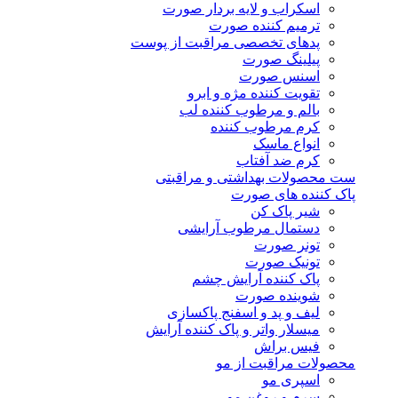
اسکراب و لایه بردار صورت
ترمیم کننده صورت
پدهای تخصصی مراقبت از پوست
پیلینگ صورت
اسنس صورت
تقویت کننده مژه و ابرو
بالم و مرطوب کننده لب
کرم مرطوب کننده
انواع ماسک
کرم ضد آفتاب
ست محصولات بهداشتی و مراقبتی
پاک کننده های صورت
شیر پاک کن
دستمال مرطوب آرایشی
تونر صورت
تونیک صورت
پاک کننده آرایش چشم
شوینده صورت
لیف و پد و اسفنج پاکسازی
میسلار واتر و پاک کننده آرایش
فیس براش
محصولات مراقبت از مو
اسپری مو
سرم و روغن مو