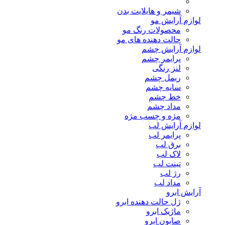
شیمر و هایلایت بدن
لوازم آرایش مو
محصولات رنگ مو
حالت دهنده های مو
لوازم آرایش چشم
پرایمر چشم
لنز رنگی
ریمل چشم
سایه چشم
خط چشم
مداد چشم
مژه و چسب مژه
لوازم آرایش لب
پرایمر لب
برق لب
لاک لب
تینت لب
رژ لب
مداد لب
آرایش ابرو
ژل حالت دهنده ابرو
ماژیک ابرو
صابون ابرو