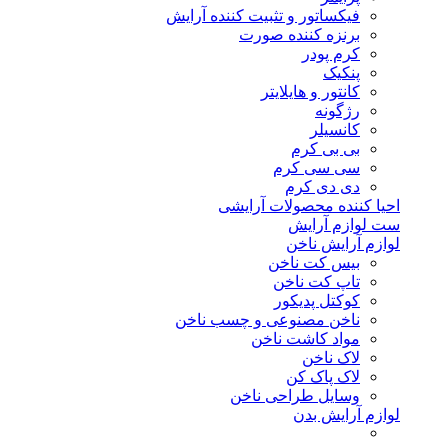
فیکساتور و تثبیت کننده آرایش
برنزه کننده صورت
کرم پودر
پنکیک
کانتور و هایلایتر
رژگونه
کانسیلر
بی بی کرم
سی سی کرم
دی دی کرم
احیا کننده محصولات آرایشی
ست لوازم آرایش
لوازم آرایش ناخن
بیس کت ناخن
تاپ کت ناخن
کوکتل پدیکور
ناخن مصنوعی و چسب ناخن
مواد کاشت ناخن
لاک ناخن
لاک پاک کن
وسایل طراحی ناخن
لوازم آرایش بدن