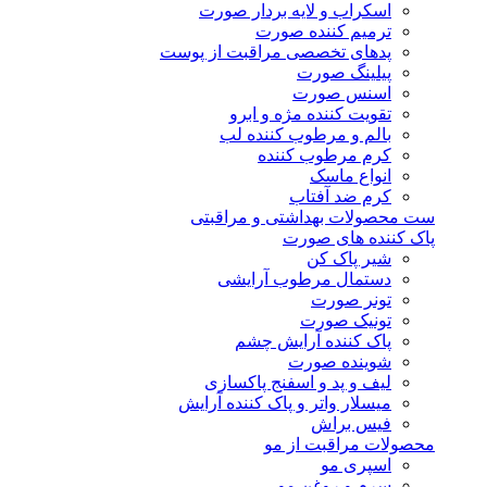
اسکراب و لایه بردار صورت
ترمیم کننده صورت
پدهای تخصصی مراقبت از پوست
پیلینگ صورت
اسنس صورت
تقویت کننده مژه و ابرو
بالم و مرطوب کننده لب
کرم مرطوب کننده
انواع ماسک
کرم ضد آفتاب
ست محصولات بهداشتی و مراقبتی
پاک کننده های صورت
شیر پاک کن
دستمال مرطوب آرایشی
تونر صورت
تونیک صورت
پاک کننده آرایش چشم
شوینده صورت
لیف و پد و اسفنج پاکسازی
میسلار واتر و پاک کننده آرایش
فیس براش
محصولات مراقبت از مو
اسپری مو
سرم و روغن مو