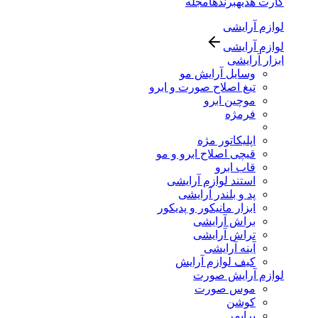
کارت هدیه
برندها
مجله
لوازم آرایشی
لوازم آرایشی
ابزار آرایشی
وسایل آرایش مو
تیغ اصلاح صورت و ابرو
موچین ابرو
فرمژه
اپلیکاتور مژه
قیچی اصلاح ابرو و مو
قاب ابرو
استند لوازم آرایشی
پد و بلندر آرایشی
ابزار مانیکور و پدیکور
براش آرایشی
تراش آرایشی
آینه آرایشی
کیف لوازم آرایش
لوازم آرایش صورت
موس صورت
کوشن
پرایمر