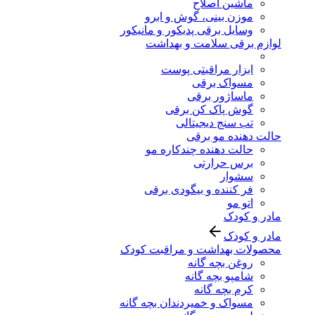
ماشین اصلاح
موزن بینی، گوش و ابرو
وسایل برقی پدیکور و مانیکور
لوازم برقی سلامت و بهداشت
ابزار مراقبتی پوست
مسواک برقی
ماساژور برقی
گوش پاک کن برقی
تب سنج دیجیتالی
حالت دهنده مو برقی
حالت دهنده چندکاره مو
برس حرارتی
سشوار
فر کننده و بیگودی برقی
اتو مو
مادر و کودک
مادر و کودک
محصولات بهداشت و مراقبت کودک
روغن بچه گانه
شامپو بچه گانه
کرم بچه گانه
مسواک و خمیردندان بچه گانه