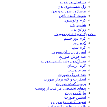
دستمال مرطوب
ژل شستشوی بدن
ماساژور صورت و بدن
تقویت کننده ناخن
کرم و لوسیون
شامپو بدن
روغن بدن
محصولات بهداشتی صورت
کرم دور چشم
کرم روز
کرم شب
اسپری آبرسان صورت
ضد جوش صورت
ضد لک و روشن کننده صورت
کرم آبرسان
سرم پوست
ضد چروک صورت
اسکراب و لایه بردار صورت
ترمیم کننده صورت
پدهای تخصصی مراقبت از پوست
پیلینگ صورت
اسنس صورت
تقویت کننده مژه و ابرو
بالم و مرطوب کننده لب