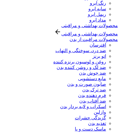
رنگ ابرو
سایه ابرو
ریمل ابرو
مداد ابرو
محصولات بهداشتی و مراقبتی
محصولات بهداشتی و مراقبتی
محصولات مراقبت از بدن
افترسان
ضد درد، سوختگی و التهاب
اتو برنز
روغن و لوسیون برنزه کننده
ضد لک و روشن کننده بدن
ضد جوش بدن
مایع دستشویی
صابون صورت و بدن
ضد ترک بدن
فرم دهنده بدن
ضد آفتاب بدن
اسکراب و لایه بردار بدن
وازلین
گزیدگی حشرات
تغذیه بدن
ماسک دست و پا