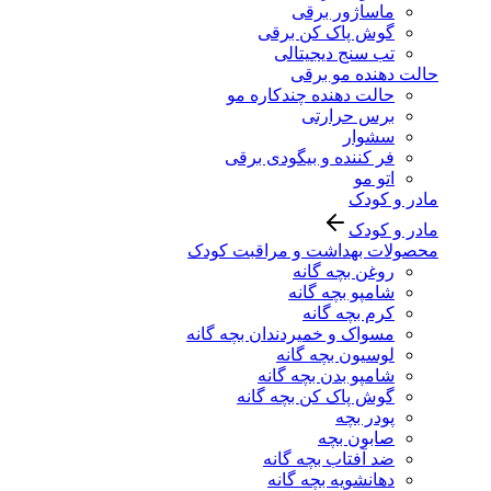
ماساژور برقی
گوش پاک کن برقی
تب سنج دیجیتالی
حالت دهنده مو برقی
حالت دهنده چندکاره مو
برس حرارتی
سشوار
فر کننده و بیگودی برقی
اتو مو
مادر و کودک
مادر و کودک
محصولات بهداشت و مراقبت کودک
روغن بچه گانه
شامپو بچه گانه
کرم بچه گانه
مسواک و خمیردندان بچه گانه
لوسیون بچه گانه
شامپو بدن بچه گانه
گوش پاک کن بچه گانه
پودر بچه
صابون بچه
ضد آفتاب بچه گانه
دهانشویه بچه گانه