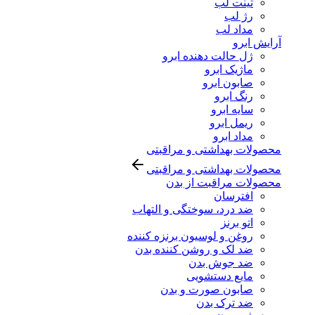
تینت لب
رژ لب
مداد لب
آرایش ابرو
ژل حالت دهنده ابرو
ماژیک ابرو
صابون ابرو
رنگ ابرو
سایه ابرو
ریمل ابرو
مداد ابرو
محصولات بهداشتی و مراقبتی
محصولات بهداشتی و مراقبتی
محصولات مراقبت از بدن
افترسان
ضد درد، سوختگی و التهاب
اتو برنز
روغن و لوسیون برنزه کننده
ضد لک و روشن کننده بدن
ضد جوش بدن
مایع دستشویی
صابون صورت و بدن
ضد ترک بدن