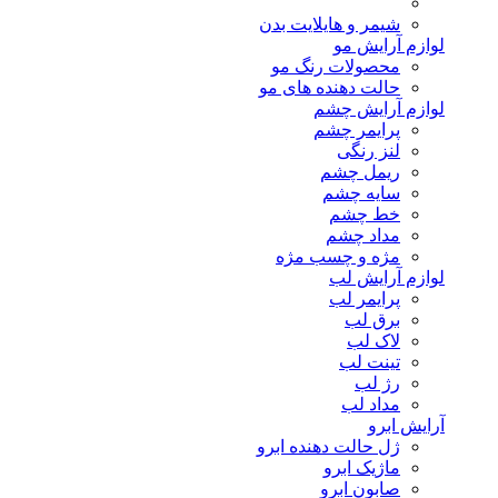
شیمر و هایلایت بدن
لوازم آرایش مو
محصولات رنگ مو
حالت دهنده های مو
لوازم آرایش چشم
پرایمر چشم
لنز رنگی
ریمل چشم
سایه چشم
خط چشم
مداد چشم
مژه و چسب مژه
لوازم آرایش لب
پرایمر لب
برق لب
لاک لب
تینت لب
رژ لب
مداد لب
آرایش ابرو
ژل حالت دهنده ابرو
ماژیک ابرو
صابون ابرو