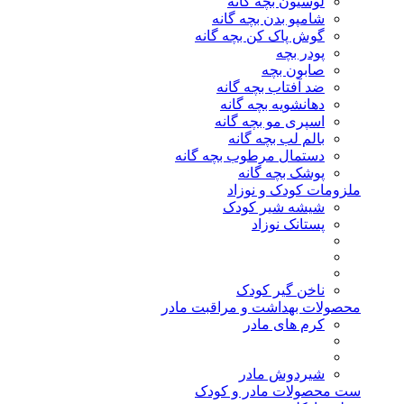
لوسیون بچه گانه
شامپو بدن بچه گانه
گوش پاک کن بچه گانه
پودر بچه
صابون بچه
ضد آفتاب بچه گانه
دهانشویه بچه گانه
اسپری مو بچه گانه
بالم لب بچه گانه
دستمال مرطوب بچه گانه
پوشک بچه گانه
ملزومات کودک و نوزاد
شیشه شیر کودک
پستانک نوزاد
ناخن گیر کودک
محصولات بهداشت و مراقبت مادر
کرم های مادر
شیردوش مادر
ست محصولات مادر و کودک