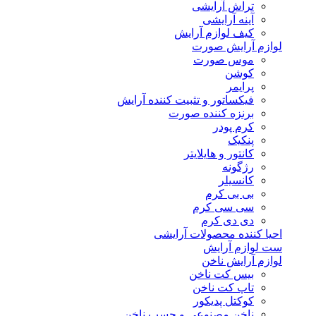
تراش آرایشی
آینه آرایشی
کیف لوازم آرایش
لوازم آرایش صورت
موس صورت
کوشن
پرایمر
فیکساتور و تثبیت کننده آرایش
برنزه کننده صورت
کرم پودر
پنکیک
کانتور و هایلایتر
رژگونه
کانسیلر
بی بی کرم
سی سی کرم
دی دی کرم
احیا کننده محصولات آرایشی
ست لوازم آرایش
لوازم آرایش ناخن
بیس کت ناخن
تاپ کت ناخن
کوکتل پدیکور
ناخن مصنوعی و چسب ناخن