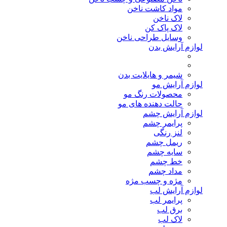
مواد کاشت ناخن
لاک ناخن
لاک پاک کن
وسایل طراحی ناخن
لوازم آرایش بدن
شیمر و هایلایت بدن
لوازم آرایش مو
محصولات رنگ مو
حالت دهنده های مو
لوازم آرایش چشم
پرایمر چشم
لنز رنگی
ریمل چشم
سایه چشم
خط چشم
مداد چشم
مژه و چسب مژه
لوازم آرایش لب
پرایمر لب
برق لب
لاک لب