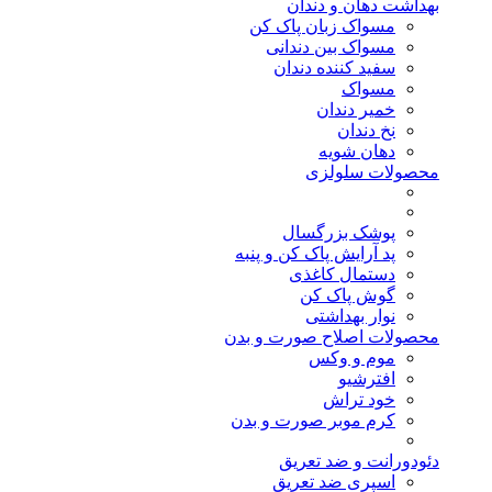
بهداشت دهان و دندان
مسواک زبان پاک کن
مسواک بین دندانی
سفید کننده دندان
مسواک
خمیر دندان
نخ دندان
دهان شویه
محصولات سلولزی
پوشک بزرگسال
پد آرایش پاک کن و پنبه
دستمال کاغذی
گوش پاک کن
نوار بهداشتی
محصولات اصلاح صورت و بدن
موم و وکس
افترشیو
خود تراش
کرم موبر صورت و بدن
دئودورانت و ضد تعریق
اسپری ضد تعریق