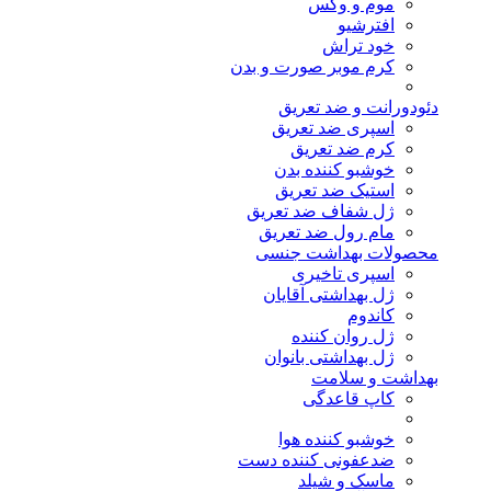
موم و وکس
افترشیو
خود تراش
کرم موبر صورت و بدن
دئودورانت و ضد تعریق
اسپری ضد تعریق
کرم ضد تعریق
خوشبو کننده بدن
استیک ضد تعریق
ژل شفاف ضد تعریق
مام رول ضد تعریق
محصولات بهداشت جنسی
اسپری تاخیری
ژل بهداشتی آقایان
کاندوم
ژل روان کننده
ژل بهداشتی بانوان
بهداشت و سلامت
کاپ قاعدگی
خوشبو کننده هوا
ضدعفونی کننده دست
ماسک و شیلد