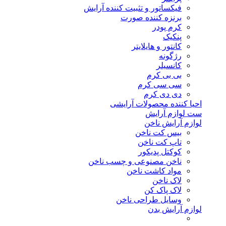
فیکساتور و تثبیت کننده آرایش
برنزه کننده صورت
کرم پودر
پنکیک
کانتور و هایلایتر
رژگونه
کانسیلر
بی بی کرم
سی سی کرم
دی دی کرم
احیا کننده محصولات آرایشی
ست لوازم آرایش
لوازم آرایش ناخن
بیس کت ناخن
تاپ کت ناخن
کوکتل پدیکور
ناخن مصنوعی و چسب ناخن
مواد کاشت ناخن
لاک ناخن
لاک پاک کن
وسایل طراحی ناخن
لوازم آرایش بدن