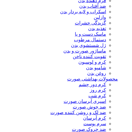
فرم دهنده بدن
ضد آفتاب بدن
اسکراب و لایه بردار بدن
وازلین
گزیدگی حشرات
تغذیه بدن
ماسک دست و پا
دستمال مرطوب
ژل شستشوی بدن
ماساژور صورت و بدن
تقویت کننده ناخن
کرم و لوسیون
شامپو بدن
روغن بدن
محصولات بهداشتی صورت
کرم دور چشم
کرم روز
کرم شب
اسپری آبرسان صورت
ضد جوش صورت
ضد لک و روشن کننده صورت
کرم آبرسان
سرم پوست
ضد چروک صورت