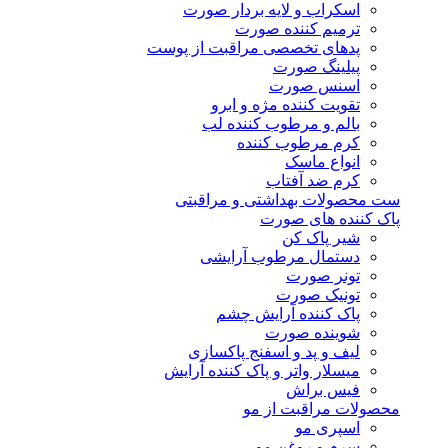
اسکراب و لایه بردار صورت
ترمیم کننده صورت
پدهای تخصصی مراقبت از پوست
پیلینگ صورت
اسنس صورت
تقویت کننده مژه و ابرو
بالم و مرطوب کننده لب
کرم مرطوب کننده
انواع ماسک
کرم ضد آفتاب
ست محصولات بهداشتی و مراقبتی
پاک کننده های صورت
شیر پاک کن
دستمال مرطوب آرایشی
تونر صورت
تونیک صورت
پاک کننده آرایش چشم
شوینده صورت
لیف و پد و اسفنج پاکسازی
میسلار واتر و پاک کننده آرایش
فیس براش
محصولات مراقبت از مو
اسپری مو
سرم و روغن مو