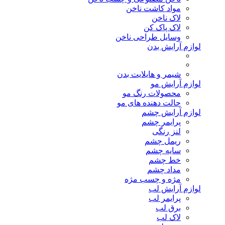
مواد کاشت ناخن
لاک ناخن
لاک پاک کن
وسایل طراحی ناخن
لوازم آرایش بدن
شیمر و هایلایت بدن
لوازم آرایش مو
محصولات رنگ مو
حالت دهنده های مو
لوازم آرایش چشم
پرایمر چشم
لنز رنگی
ریمل چشم
سایه چشم
خط چشم
مداد چشم
مژه و چسب مژه
لوازم آرایش لب
پرایمر لب
برق لب
لاک لب