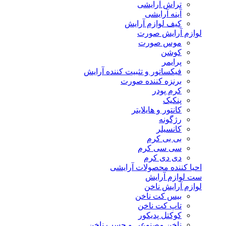
تراش آرایشی
آینه آرایشی
کیف لوازم آرایش
لوازم آرایش صورت
موس صورت
کوشن
پرایمر
فیکساتور و تثبیت کننده آرایش
برنزه کننده صورت
کرم پودر
پنکیک
کانتور و هایلایتر
رژگونه
کانسیلر
بی بی کرم
سی سی کرم
دی دی کرم
احیا کننده محصولات آرایشی
ست لوازم آرایش
لوازم آرایش ناخن
بیس کت ناخن
تاپ کت ناخن
کوکتل پدیکور
ناخن مصنوعی و چسب ناخن