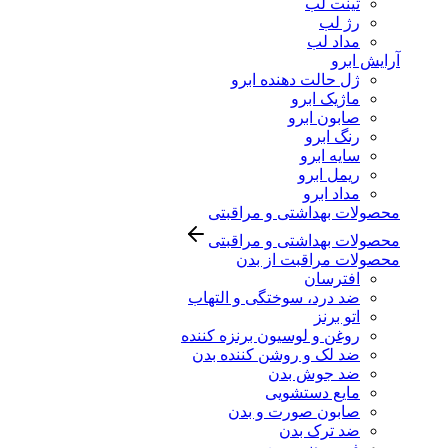
تینت لب
رژ لب
مداد لب
آرایش ابرو
ژل حالت دهنده ابرو
ماژیک ابرو
صابون ابرو
رنگ ابرو
سایه ابرو
ریمل ابرو
مداد ابرو
محصولات بهداشتی و مراقبتی
محصولات بهداشتی و مراقبتی
محصولات مراقبت از بدن
افترسان
ضد درد، سوختگی و التهاب
اتو برنز
روغن و لوسیون برنزه کننده
ضد لک و روشن کننده بدن
ضد جوش بدن
مایع دستشویی
صابون صورت و بدن
ضد ترک بدن