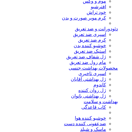
موم و وکس
افترشیو
خود تراش
کرم موبر صورت و بدن
دئودورانت و ضد تعریق
اسپری ضد تعریق
کرم ضد تعریق
خوشبو کننده بدن
استیک ضد تعریق
ژل شفاف ضد تعریق
مام رول ضد تعریق
محصولات بهداشت جنسی
اسپری تاخیری
ژل بهداشتی آقایان
کاندوم
ژل روان کننده
ژل بهداشتی بانوان
بهداشت و سلامت
کاپ قاعدگی
خوشبو کننده هوا
ضدعفونی کننده دست
ماسک و شیلد