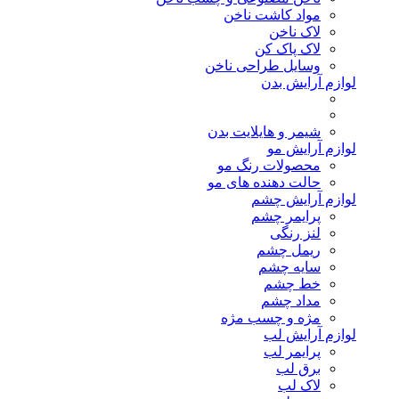
مواد کاشت ناخن
لاک ناخن
لاک پاک کن
وسایل طراحی ناخن
لوازم آرایش بدن
شیمر و هایلایت بدن
لوازم آرایش مو
محصولات رنگ مو
حالت دهنده های مو
لوازم آرایش چشم
پرایمر چشم
لنز رنگی
ریمل چشم
سایه چشم
خط چشم
مداد چشم
مژه و چسب مژه
لوازم آرایش لب
پرایمر لب
برق لب
لاک لب