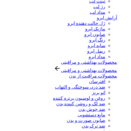
تینت لب
رژ لب
مداد لب
آرایش ابرو
ژل حالت دهنده ابرو
ماژیک ابرو
صابون ابرو
رنگ ابرو
سایه ابرو
ریمل ابرو
مداد ابرو
محصولات بهداشتی و مراقبتی
محصولات بهداشتی و مراقبتی
محصولات مراقبت از بدن
افترسان
ضد درد، سوختگی و التهاب
اتو برنز
روغن و لوسیون برنزه کننده
ضد لک و روشن کننده بدن
ضد جوش بدن
مایع دستشویی
صابون صورت و بدن
ضد ترک بدن