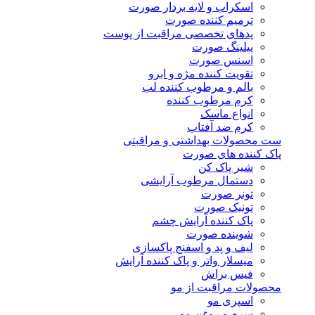
اسکراب و لایه بردار صورت
ترمیم کننده صورت
پدهای تخصصی مراقبت از پوست
پیلینگ صورت
اسنس صورت
تقویت کننده مژه و ابرو
بالم و مرطوب کننده لب
کرم مرطوب کننده
انواع ماسک
کرم ضد آفتاب
ست محصولات بهداشتی و مراقبتی
پاک کننده های صورت
شیر پاک کن
دستمال مرطوب آرایشی
تونر صورت
تونیک صورت
پاک کننده آرایش چشم
شوینده صورت
لیف و پد و اسفنج پاکسازی
میسلار واتر و پاک کننده آرایش
فیس براش
محصولات مراقبت از مو
اسپری مو
سرم و روغن مو