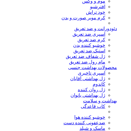
موم و وکس
افترشیو
خود تراش
کرم موبر صورت و بدن
دئودورانت و ضد تعریق
اسپری ضد تعریق
کرم ضد تعریق
خوشبو کننده بدن
استیک ضد تعریق
ژل شفاف ضد تعریق
مام رول ضد تعریق
محصولات بهداشت جنسی
اسپری تاخیری
ژل بهداشتی آقایان
کاندوم
ژل روان کننده
ژل بهداشتی بانوان
بهداشت و سلامت
کاپ قاعدگی
خوشبو کننده هوا
ضدعفونی کننده دست
ماسک و شیلد