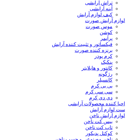
تراش آرایشی
آینه آرایشی
کیف لوازم آرایش
لوازم آرایش صورت
موس صورت
کوشن
پرایمر
فیکساتور و تثبیت کننده آرایش
برنزه کننده صورت
کرم پودر
پنکیک
کانتور و هایلایتر
رژگونه
کانسیلر
بی بی کرم
سی سی کرم
دی دی کرم
احیا کننده محصولات آرایشی
ست لوازم آرایش
لوازم آرایش ناخن
بیس کت ناخن
تاپ کت ناخن
کوکتل پدیکور
ناخن مصنوعی و چسب ناخن