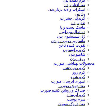
فرم دهنده بدن
ضد آفتاب بدن
اسکراب و لایه بردار بدن
وازلین
گزیدگی حشرات
تغذیه بدن
ماسک دست و پا
دستمال مرطوب
ژل شستشوی بدن
ماساژور صورت و بدن
تقویت کننده ناخن
کرم و لوسیون
شامپو بدن
روغن بدن
محصولات بهداشتی صورت
کرم دور چشم
کرم روز
کرم شب
اسپری آبرسان صورت
ضد جوش صورت
ضد لک و روشن کننده صورت
کرم آبرسان
سرم پوست
ضد چروک صورت