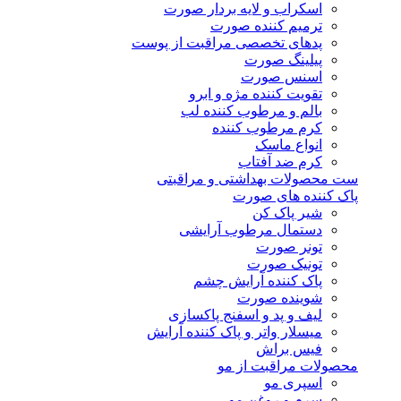
اسکراب و لایه بردار صورت
ترمیم کننده صورت
پدهای تخصصی مراقبت از پوست
پیلینگ صورت
اسنس صورت
تقویت کننده مژه و ابرو
بالم و مرطوب کننده لب
کرم مرطوب کننده
انواع ماسک
کرم ضد آفتاب
ست محصولات بهداشتی و مراقبتی
پاک کننده های صورت
شیر پاک کن
دستمال مرطوب آرایشی
تونر صورت
تونیک صورت
پاک کننده آرایش چشم
شوینده صورت
لیف و پد و اسفنج پاکسازی
میسلار واتر و پاک کننده آرایش
فیس براش
محصولات مراقبت از مو
اسپری مو
سرم و روغن مو