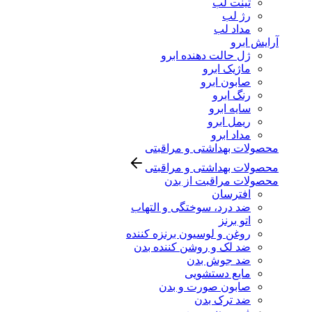
تینت لب
رژ لب
مداد لب
آرایش ابرو
ژل حالت دهنده ابرو
ماژیک ابرو
صابون ابرو
رنگ ابرو
سایه ابرو
ریمل ابرو
مداد ابرو
محصولات بهداشتی و مراقبتی
محصولات بهداشتی و مراقبتی
محصولات مراقبت از بدن
افترسان
ضد درد، سوختگی و التهاب
اتو برنز
روغن و لوسیون برنزه کننده
ضد لک و روشن کننده بدن
ضد جوش بدن
مایع دستشویی
صابون صورت و بدن
ضد ترک بدن