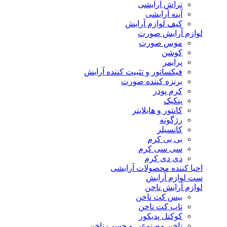
تراش آرایشی
آینه آرایشی
کیف لوازم آرایش
لوازم آرایش صورت
موس صورت
کوشن
پرایمر
فیکساتور و تثبیت کننده آرایش
برنزه کننده صورت
کرم پودر
پنکیک
کانتور و هایلایتر
رژگونه
کانسیلر
بی بی کرم
سی سی کرم
دی دی کرم
احیا کننده محصولات آرایشی
ست لوازم آرایش
لوازم آرایش ناخن
بیس کت ناخن
تاپ کت ناخن
کوکتل پدیکور
ناخن مصنوعی و چسب ناخن