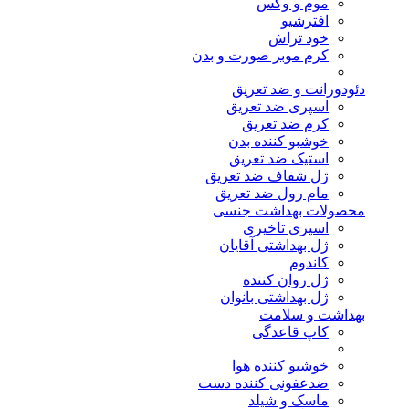
موم و وکس
افترشیو
خود تراش
کرم موبر صورت و بدن
دئودورانت و ضد تعریق
اسپری ضد تعریق
کرم ضد تعریق
خوشبو کننده بدن
استیک ضد تعریق
ژل شفاف ضد تعریق
مام رول ضد تعریق
محصولات بهداشت جنسی
اسپری تاخیری
ژل بهداشتی آقایان
کاندوم
ژل روان کننده
ژل بهداشتی بانوان
بهداشت و سلامت
کاپ قاعدگی
خوشبو کننده هوا
ضدعفونی کننده دست
ماسک و شیلد