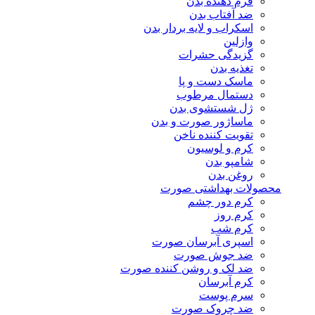
فرم دهنده بدن
ضد آفتاب بدن
اسکراب و لایه بردار بدن
وازلین
گزیدگی حشرات
تغذیه بدن
ماسک دست و پا
دستمال مرطوب
ژل شستشوی بدن
ماساژور صورت و بدن
تقویت کننده ناخن
کرم و لوسیون
شامپو بدن
روغن بدن
محصولات بهداشتی صورت
کرم دور چشم
کرم روز
کرم شب
اسپری آبرسان صورت
ضد جوش صورت
ضد لک و روشن کننده صورت
کرم آبرسان
سرم پوست
ضد چروک صورت