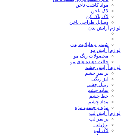
مواد کاشت ناخن
لاک ناخن
لاک پاک کن
وسایل طراحی ناخن
لوازم آرایش بدن
شیمر و هایلایت بدن
لوازم آرایش مو
محصولات رنگ مو
حالت دهنده های مو
لوازم آرایش چشم
پرایمر چشم
لنز رنگی
ریمل چشم
سایه چشم
خط چشم
مداد چشم
مژه و چسب مژه
لوازم آرایش لب
پرایمر لب
برق لب
لاک لب