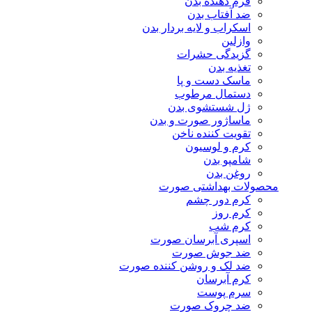
فرم دهنده بدن
ضد آفتاب بدن
اسکراب و لایه بردار بدن
وازلین
گزیدگی حشرات
تغذیه بدن
ماسک دست و پا
دستمال مرطوب
ژل شستشوی بدن
ماساژور صورت و بدن
تقویت کننده ناخن
کرم و لوسیون
شامپو بدن
روغن بدن
محصولات بهداشتی صورت
کرم دور چشم
کرم روز
کرم شب
اسپری آبرسان صورت
ضد جوش صورت
ضد لک و روشن کننده صورت
کرم آبرسان
سرم پوست
ضد چروک صورت