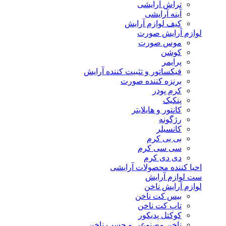
تراش آرایشی
آینه آرایشی
کیف لوازم آرایش
لوازم آرایش صورت
موس صورت
کوشن
پرایمر
فیکساتور و تثبیت کننده آرایش
برنزه کننده صورت
کرم پودر
پنکیک
کانتور و هایلایتر
رژگونه
کانسیلر
بی بی کرم
سی سی کرم
دی دی کرم
احیا کننده محصولات آرایشی
ست لوازم آرایش
لوازم آرایش ناخن
بیس کت ناخن
تاپ کت ناخن
کوکتل پدیکور
ناخن مصنوعی و چسب ناخن