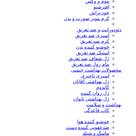
موم و وکس
افترشیو
خود تراش
کرم موبر صورت و بدن
دئودورانت و ضد تعریق
اسپری ضد تعریق
کرم ضد تعریق
خوشبو کننده بدن
استیک ضد تعریق
ژل شفاف ضد تعریق
مام رول ضد تعریق
محصولات بهداشت جنسی
اسپری تاخیری
ژل بهداشتی آقایان
کاندوم
ژل روان کننده
ژل بهداشتی بانوان
بهداشت و سلامت
کاپ قاعدگی
خوشبو کننده هوا
ضدعفونی کننده دست
ماسک و شیلد