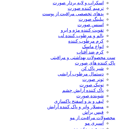
اسکراب و لایه بردار صورت
ترمیم کننده صورت
پدهای تخصصی مراقبت از پوست
پیلینگ صورت
اسنس صورت
تقویت کننده مژه و ابرو
بالم و مرطوب کننده لب
کرم مرطوب کننده
انواع ماسک
کرم ضد آفتاب
ست محصولات بهداشتی و مراقبتی
پاک کننده های صورت
شیر پاک کن
دستمال مرطوب آرایشی
تونر صورت
تونیک صورت
پاک کننده آرایش چشم
شوینده صورت
لیف و پد و اسفنج پاکسازی
میسلار واتر و پاک کننده آرایش
فیس براش
محصولات مراقبت از مو
اسپری مو
سرم و روغن مو