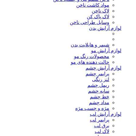
مواد کاشت ناخن
لاک ناخن
لاک پاک کن
وسایل طراحی ناخن
لوازم آرایش بدن
شیمر و هایلایت بدن
لوازم آرایش مو
محصولات رنگ مو
حالت دهنده های مو
لوازم آرایش چشم
پرایمر چشم
لنز رنگی
ریمل چشم
سایه چشم
خط چشم
مداد چشم
مژه و چسب مژه
لوازم آرایش لب
پرایمر لب
برق لب
لاک لب