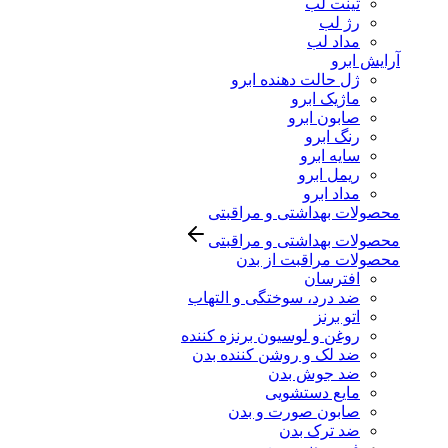
تینت لب
رژ لب
مداد لب
آرایش ابرو
ژل حالت دهنده ابرو
ماژیک ابرو
صابون ابرو
رنگ ابرو
سایه ابرو
ریمل ابرو
مداد ابرو
محصولات بهداشتی و مراقبتی
محصولات بهداشتی و مراقبتی
محصولات مراقبت از بدن
افترسان
ضد درد، سوختگی و التهاب
اتو برنز
روغن و لوسیون برنزه کننده
ضد لک و روشن کننده بدن
ضد جوش بدن
مایع دستشویی
صابون صورت و بدن
ضد ترک بدن