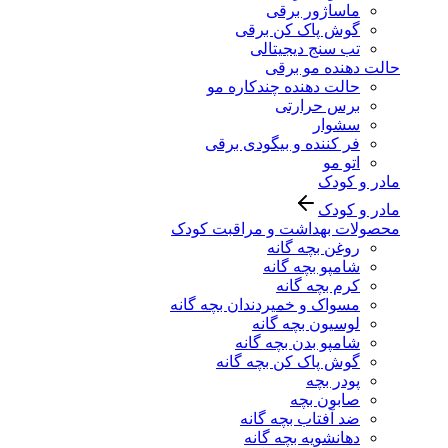
ماساژور برقی
گوش پاک کن برقی
تب سنج دیجیتالی
حالت دهنده مو برقی
حالت دهنده چندکاره مو
برس حرارتی
سشوار
فر کننده و بیگودی برقی
اتو مو
مادر و کودک
مادر و کودک
محصولات بهداشت و مراقبت کودک
روغن بچه گانه
شامپو بچه گانه
کرم بچه گانه
مسواک و خمیردندان بچه گانه
لوسیون بچه گانه
شامپو بدن بچه گانه
گوش پاک کن بچه گانه
پودر بچه
صابون بچه
ضد آفتاب بچه گانه
دهانشویه بچه گانه