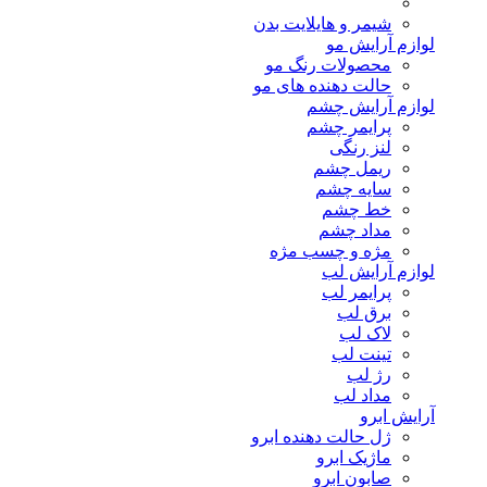
شیمر و هایلایت بدن
لوازم آرایش مو
محصولات رنگ مو
حالت دهنده های مو
لوازم آرایش چشم
پرایمر چشم
لنز رنگی
ریمل چشم
سایه چشم
خط چشم
مداد چشم
مژه و چسب مژه
لوازم آرایش لب
پرایمر لب
برق لب
لاک لب
تینت لب
رژ لب
مداد لب
آرایش ابرو
ژل حالت دهنده ابرو
ماژیک ابرو
صابون ابرو