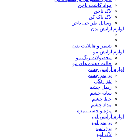
مواد کاشت ناخن
لاک ناخن
لاک پاک کن
وسایل طراحی ناخن
لوازم آرایش بدن
شیمر و هایلایت بدن
لوازم آرایش مو
محصولات رنگ مو
حالت دهنده های مو
لوازم آرایش چشم
پرایمر چشم
لنز رنگی
ریمل چشم
سایه چشم
خط چشم
مداد چشم
مژه و چسب مژه
لوازم آرایش لب
پرایمر لب
برق لب
لاک لب