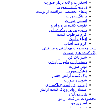
اسکراب و لایه بردار صورت
ترمیم کننده صورت
پدهای تخصصی مراقبت از پوست
پیلینگ صورت
اسنس صورت
تقویت کننده مژه و ابرو
بالم و مرطوب کننده لب
کرم مرطوب کننده
انواع ماسک
کرم ضد آفتاب
ست محصولات بهداشتی و مراقبتی
پاک کننده های صورت
شیر پاک کن
دستمال مرطوب آرایشی
تونر صورت
تونیک صورت
پاک کننده آرایش چشم
شوینده صورت
لیف و پد و اسفنج پاکسازی
میسلار واتر و پاک کننده آرایش
فیس براش
محصولات مراقبت از مو
اسپری مو
سرم و روغن مو