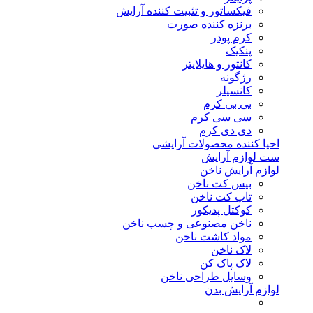
فیکساتور و تثبیت کننده آرایش
برنزه کننده صورت
کرم پودر
پنکیک
کانتور و هایلایتر
رژگونه
کانسیلر
بی بی کرم
سی سی کرم
دی دی کرم
احیا کننده محصولات آرایشی
ست لوازم آرایش
لوازم آرایش ناخن
بیس کت ناخن
تاپ کت ناخن
کوکتل پدیکور
ناخن مصنوعی و چسب ناخن
مواد کاشت ناخن
لاک ناخن
لاک پاک کن
وسایل طراحی ناخن
لوازم آرایش بدن