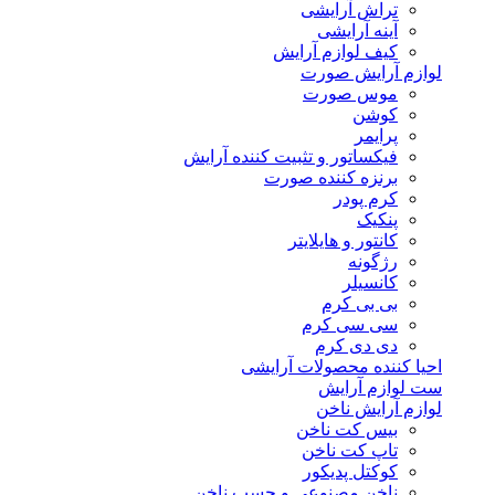
تراش آرایشی
آینه آرایشی
کیف لوازم آرایش
لوازم آرایش صورت
موس صورت
کوشن
پرایمر
فیکساتور و تثبیت کننده آرایش
برنزه کننده صورت
کرم پودر
پنکیک
کانتور و هایلایتر
رژگونه
کانسیلر
بی بی کرم
سی سی کرم
دی دی کرم
احیا کننده محصولات آرایشی
ست لوازم آرایش
لوازم آرایش ناخن
بیس کت ناخن
تاپ کت ناخن
کوکتل پدیکور
ناخن مصنوعی و چسب ناخن