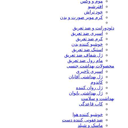
موم و وکس
افترشیو
خود تراش
کرم موبر صورت و بدن
دئودورانت و ضد تعریق
اسپری ضد تعریق
کرم ضد تعریق
خوشبو کننده بدن
استیک ضد تعریق
ژل شفاف ضد تعریق
مام رول ضد تعریق
محصولات بهداشت جنسی
اسپری تاخیری
ژل بهداشتی آقایان
کاندوم
ژل روان کننده
ژل بهداشتی بانوان
بهداشت و سلامت
کاپ قاعدگی
خوشبو کننده هوا
ضدعفونی کننده دست
ماسک و شیلد