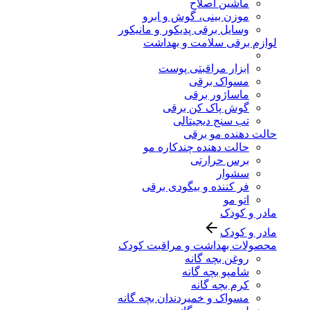
ماشین اصلاح
موزن بینی، گوش و ابرو
وسایل برقی پدیکور و مانیکور
لوازم برقی سلامت و بهداشت
ابزار مراقبتی پوست
مسواک برقی
ماساژور برقی
گوش پاک کن برقی
تب سنج دیجیتالی
حالت دهنده مو برقی
حالت دهنده چندکاره مو
برس حرارتی
سشوار
فر کننده و بیگودی برقی
اتو مو
مادر و کودک
مادر و کودک
محصولات بهداشت و مراقبت کودک
روغن بچه گانه
شامپو بچه گانه
کرم بچه گانه
مسواک و خمیردندان بچه گانه