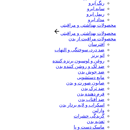
رنگ ابرو
سایه ابرو
ریمل ابرو
مداد ابرو
محصولات بهداشتی و مراقبتی
محصولات بهداشتی و مراقبتی
محصولات مراقبت از بدن
افترسان
ضد درد، سوختگی و التهاب
اتو برنز
روغن و لوسیون برنزه کننده
ضد لک و روشن کننده بدن
ضد جوش بدن
مایع دستشویی
صابون صورت و بدن
ضد ترک بدن
فرم دهنده بدن
ضد آفتاب بدن
اسکراب و لایه بردار بدن
وازلین
گزیدگی حشرات
تغذیه بدن
ماسک دست و پا