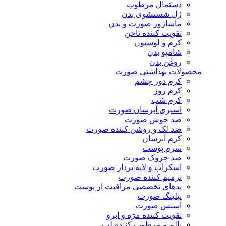
دستمال مرطوب
ژل شستشوی بدن
ماساژور صورت و بدن
تقویت کننده ناخن
کرم و لوسیون
شامپو بدن
روغن بدن
محصولات بهداشتی صورت
کرم دور چشم
کرم روز
کرم شب
اسپری آبرسان صورت
ضد جوش صورت
ضد لک و روشن کننده صورت
کرم آبرسان
سرم پوست
ضد چروک صورت
اسکراب و لایه بردار صورت
ترمیم کننده صورت
پدهای تخصصی مراقبت از پوست
پیلینگ صورت
اسنس صورت
تقویت کننده مژه و ابرو
بالم و مرطوب کننده لب