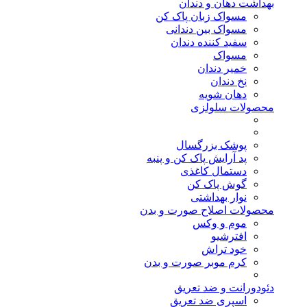
بهداشت دهان و دندان
مسواک زبان پاک کن
مسواک بین دندانی
سفید کننده دندان
مسواک
خمیر دندان
نخ دندان
دهان شویه
محصولات سلولزی
پوشک بزرگسال
پد آرایش پاک کن و پنبه
دستمال کاغذی
گوش پاک کن
نوار بهداشتی
محصولات اصلاح صورت و بدن
موم و وکس
افترشیو
خود تراش
کرم موبر صورت و بدن
دئودورانت و ضد تعریق
اسپری ضد تعریق