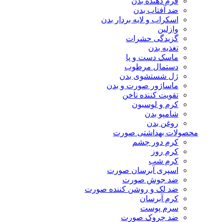
فرم دهنده بدن
ضد آفتاب بدن
اسکراب و لایه بردار بدن
وازلین
گزیدگی حشرات
تغذیه بدن
ماسک دست و پا
دستمال مرطوب
ژل شستشوی بدن
ماساژور صورت و بدن
تقویت کننده ناخن
کرم و لوسیون
شامپو بدن
روغن بدن
محصولات بهداشتی صورت
کرم دور چشم
کرم روز
کرم شب
اسپری آبرسان صورت
ضد جوش صورت
ضد لک و روشن کننده صورت
کرم آبرسان
سرم پوست
ضد چروک صورت