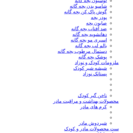
لوسیون بچه گانه
شامپو بدن بچه گانه
گوش پاک کن بچه گانه
پودر بچه
صابون بچه
ضد آفتاب بچه گانه
دهانشویه بچه گانه
اسپری مو بچه گانه
بالم لب بچه گانه
دستمال مرطوب بچه گانه
پوشک بچه گانه
ملزومات کودک و نوزاد
شیشه شیر کودک
پستانک نوزاد
ناخن گیر کودک
محصولات بهداشت و مراقبت مادر
کرم های مادر
شیردوش مادر
ست محصولات مادر و کودک