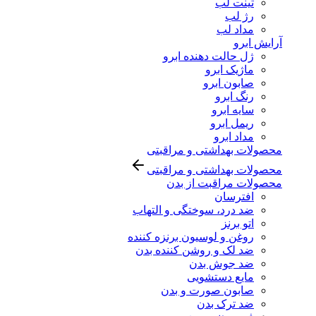
تینت لب
رژ لب
مداد لب
آرایش ابرو
ژل حالت دهنده ابرو
ماژیک ابرو
صابون ابرو
رنگ ابرو
سایه ابرو
ریمل ابرو
مداد ابرو
محصولات بهداشتی و مراقبتی
محصولات بهداشتی و مراقبتی
محصولات مراقبت از بدن
افترسان
ضد درد، سوختگی و التهاب
اتو برنز
روغن و لوسیون برنزه کننده
ضد لک و روشن کننده بدن
ضد جوش بدن
مایع دستشویی
صابون صورت و بدن
ضد ترک بدن