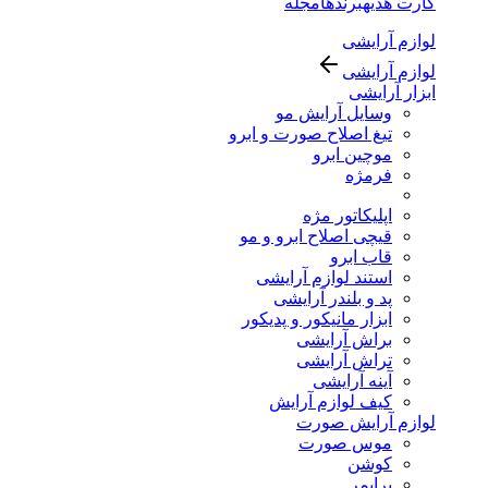
کارت هدیه
برندها
مجله
لوازم آرایشی
لوازم آرایشی
ابزار آرایشی
وسایل آرایش مو
تیغ اصلاح صورت و ابرو
موچین ابرو
فرمژه
اپلیکاتور مژه
قیچی اصلاح ابرو و مو
قاب ابرو
استند لوازم آرایشی
پد و بلندر آرایشی
ابزار مانیکور و پدیکور
براش آرایشی
تراش آرایشی
آینه آرایشی
کیف لوازم آرایش
لوازم آرایش صورت
موس صورت
کوشن
پرایمر