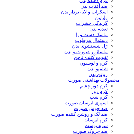
فرم دهنده بدن
ضد آفتاب بدن
اسکراب و لایه بردار بدن
وازلین
گزیدگی حشرات
تغذیه بدن
ماسک دست و پا
دستمال مرطوب
ژل شستشوی بدن
ماساژور صورت و بدن
تقویت کننده ناخن
کرم و لوسیون
شامپو بدن
روغن بدن
محصولات بهداشتی صورت
کرم دور چشم
کرم روز
کرم شب
اسپری آبرسان صورت
ضد جوش صورت
ضد لک و روشن کننده صورت
کرم آبرسان
سرم پوست
ضد چروک صورت