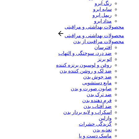
رنگ ابرو
سایه ابرو
ریمل ابرو
مداد ابرو
محصولات بهداشتی و مراقبتی
محصولات بهداشتی و مراقبتی
محصولات مراقبت از بدن
افترسان
ضد درد، سوختگی و التهاب
اتو برنز
روغن و لوسیون برنزه کننده
ضد لک و روشن کننده بدن
ضد جوش بدن
مایع دستشویی
صابون صورت و بدن
ضد ترک بدن
فرم دهنده بدن
ضد آفتاب بدن
اسکراب و لایه بردار بدن
وازلین
گزیدگی حشرات
تغذیه بدن
ماسک دست و پا