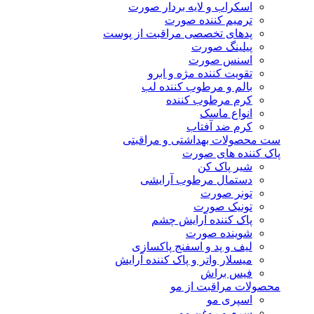
اسکراب و لایه بردار صورت
ترمیم کننده صورت
پدهای تخصصی مراقبت از پوست
پیلینگ صورت
اسنس صورت
تقویت کننده مژه و ابرو
بالم و مرطوب کننده لب
کرم مرطوب کننده
انواع ماسک
کرم ضد آفتاب
ست محصولات بهداشتی و مراقبتی
پاک کننده های صورت
شیر پاک کن
دستمال مرطوب آرایشی
تونر صورت
تونیک صورت
پاک کننده آرایش چشم
شوینده صورت
لیف و پد و اسفنج پاکسازی
میسلار واتر و پاک کننده آرایش
فیس براش
محصولات مراقبت از مو
اسپری مو
سرم و روغن مو