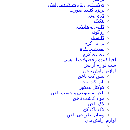
فیکساتور و تثبیت کننده آرایش
برنزه کننده صورت
کرم پودر
پنکیک
کانتور و هایلایتر
رژگونه
کانسیلر
بی بی کرم
سی سی کرم
دی دی کرم
احیا کننده محصولات آرایشی
ست لوازم آرایش
لوازم آرایش ناخن
بیس کت ناخن
تاپ کت ناخن
کوکتل پدیکور
ناخن مصنوعی و چسب ناخن
مواد کاشت ناخن
لاک ناخن
لاک پاک کن
وسایل طراحی ناخن
لوازم آرایش بدن