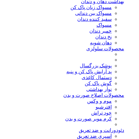
بهداشت دهان و دندان
مسواک زبان پاک کن
مسواک بین دندانی
سفید کننده دندان
مسواک
خمیر دندان
نخ دندان
دهان شویه
محصولات سلولزی
پوشک بزرگسال
پد آرایش پاک کن و پنبه
دستمال کاغذی
گوش پاک کن
نوار بهداشتی
محصولات اصلاح صورت و بدن
موم و وکس
افترشیو
خود تراش
کرم موبر صورت و بدن
دئودورانت و ضد تعریق
اسپری ضد تعریق