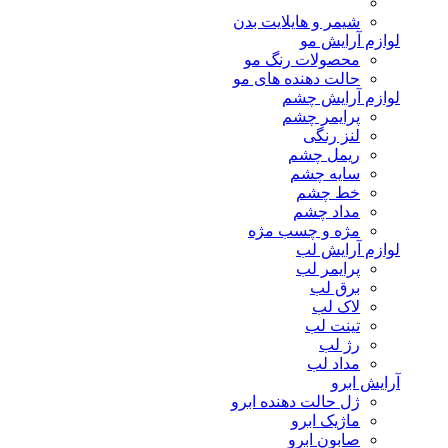
شیمر و هایلایت بدن
لوازم آرایش مو
محصولات رنگ مو
حالت دهنده های مو
لوازم آرایش چشم
پرایمر چشم
لنز رنگی
ریمل چشم
سایه چشم
خط چشم
مداد چشم
مژه و چسب مژه
لوازم آرایش لب
پرایمر لب
برق لب
لاک لب
تینت لب
رژ لب
مداد لب
آرایش ابرو
ژل حالت دهنده ابرو
ماژیک ابرو
صابون ابرو