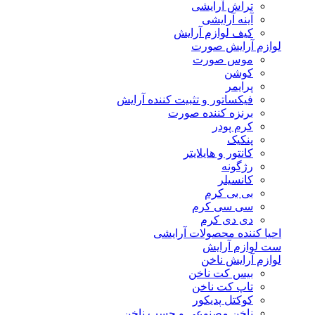
تراش آرایشی
آینه آرایشی
کیف لوازم آرایش
لوازم آرایش صورت
موس صورت
کوشن
پرایمر
فیکساتور و تثبیت کننده آرایش
برنزه کننده صورت
کرم پودر
پنکیک
کانتور و هایلایتر
رژگونه
کانسیلر
بی بی کرم
سی سی کرم
دی دی کرم
احیا کننده محصولات آرایشی
ست لوازم آرایش
لوازم آرایش ناخن
بیس کت ناخن
تاپ کت ناخن
کوکتل پدیکور
ناخن مصنوعی و چسب ناخن