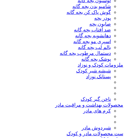
لوسیون بچه گانه
شامپو بدن بچه گانه
گوش پاک کن بچه گانه
پودر بچه
صابون بچه
ضد آفتاب بچه گانه
دهانشویه بچه گانه
اسپری مو بچه گانه
بالم لب بچه گانه
دستمال مرطوب بچه گانه
پوشک بچه گانه
ملزومات کودک و نوزاد
شیشه شیر کودک
پستانک نوزاد
ناخن گیر کودک
محصولات بهداشت و مراقبت مادر
کرم های مادر
شیردوش مادر
ست محصولات مادر و کودک