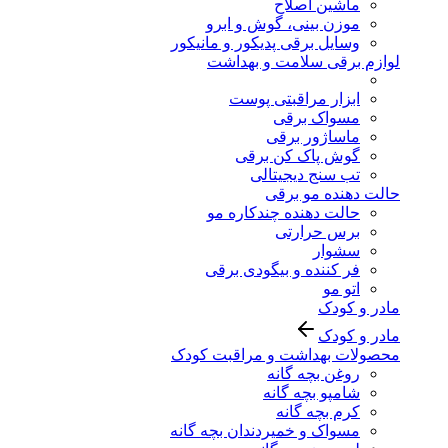
ماشین اصلاح
موزن بینی، گوش و ابرو
وسایل برقی پدیکور و مانیکور
لوازم برقی سلامت و بهداشت
ابزار مراقبتی پوست
مسواک برقی
ماساژور برقی
گوش پاک کن برقی
تب سنج دیجیتالی
حالت دهنده مو برقی
حالت دهنده چندکاره مو
برس حرارتی
سشوار
فر کننده و بیگودی برقی
اتو مو
مادر و کودک
مادر و کودک
محصولات بهداشت و مراقبت کودک
روغن بچه گانه
شامپو بچه گانه
کرم بچه گانه
مسواک و خمیردندان بچه گانه