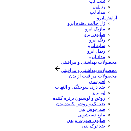
تینت لب
رژ لب
مداد لب
آرایش ابرو
ژل حالت دهنده ابرو
ماژیک ابرو
صابون ابرو
رنگ ابرو
سایه ابرو
ریمل ابرو
مداد ابرو
محصولات بهداشتی و مراقبتی
محصولات بهداشتی و مراقبتی
محصولات مراقبت از بدن
افترسان
ضد درد، سوختگی و التهاب
اتو برنز
روغن و لوسیون برنزه کننده
ضد لک و روشن کننده بدن
ضد جوش بدن
مایع دستشویی
صابون صورت و بدن
ضد ترک بدن