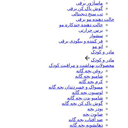
ماساژور برقی
گوش پاک کن برقی
تب سنج دیجیتالی
حالت دهنده مو برقی
حالت دهنده چندکاره مو
برس حرارتی
سشوار
فر کننده و بیگودی برقی
اتو مو
مادر و کودک
مادر و کودک
محصولات بهداشت و مراقبت کودک
روغن بچه گانه
شامپو بچه گانه
کرم بچه گانه
مسواک و خمیردندان بچه گانه
لوسیون بچه گانه
شامپو بدن بچه گانه
گوش پاک کن بچه گانه
پودر بچه
صابون بچه
ضد آفتاب بچه گانه
دهانشویه بچه گانه