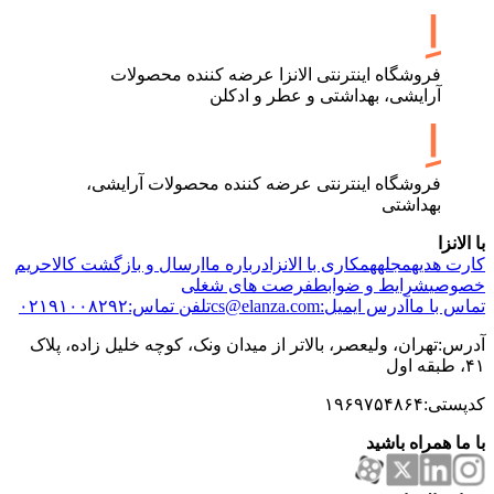
فروشگاه اینترنتی الانزا عرضه کننده محصولات
آرایشی، بهداشتی و عطر و ادکلن
فروشگاه اینترنتی عرضه کننده محصولات آرایشی،
بهداشتی
با الانزا
کارت هدیه
مجله
همکاری با الانزا
درباره ما
ارسال و بازگشت کالا
حریم
خصوصی
شرایط و ضوابط
فرصت های شغلی
تماس با ما
آدرس ایمیل:cs@elanza.com
تلفن تماس:۰۲۱۹۱۰۰۸۲۹۲
آدرس:تهران، ولیعصر، بالاتر از میدان ونک، کوچه خلیل زاده، پلاک
۴۱، طبقه اول
کدپستی:۱۹۶۹۷۵۴۸۶۴
با ما همراه باشید