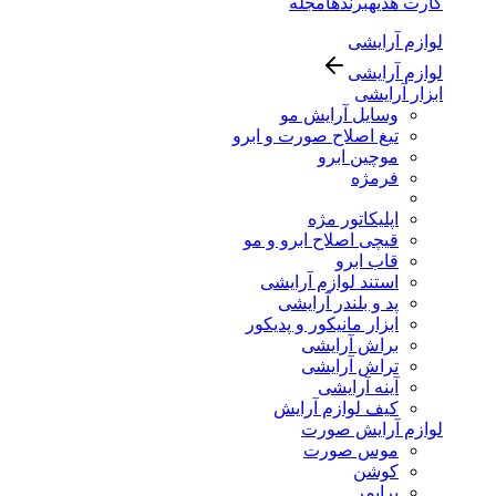
کارت هدیه
برندها
مجله
لوازم آرایشی
لوازم آرایشی
ابزار آرایشی
وسایل آرایش مو
تیغ اصلاح صورت و ابرو
موچین ابرو
فرمژه
اپلیکاتور مژه
قیچی اصلاح ابرو و مو
قاب ابرو
استند لوازم آرایشی
پد و بلندر آرایشی
ابزار مانیکور و پدیکور
براش آرایشی
تراش آرایشی
آینه آرایشی
کیف لوازم آرایش
لوازم آرایش صورت
موس صورت
کوشن
پرایمر