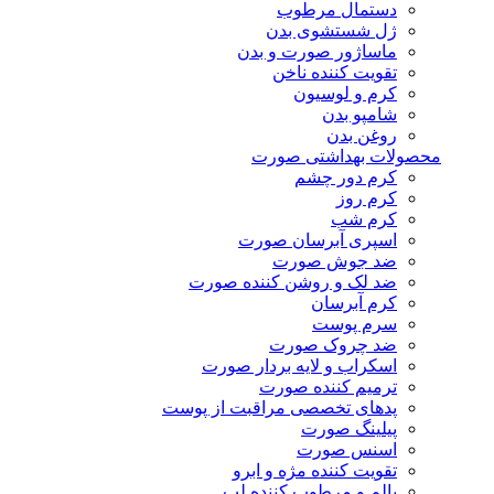
دستمال مرطوب
ژل شستشوی بدن
ماساژور صورت و بدن
تقویت کننده ناخن
کرم و لوسیون
شامپو بدن
روغن بدن
محصولات بهداشتی صورت
کرم دور چشم
کرم روز
کرم شب
اسپری آبرسان صورت
ضد جوش صورت
ضد لک و روشن کننده صورت
کرم آبرسان
سرم پوست
ضد چروک صورت
اسکراب و لایه بردار صورت
ترمیم کننده صورت
پدهای تخصصی مراقبت از پوست
پیلینگ صورت
اسنس صورت
تقویت کننده مژه و ابرو
بالم و مرطوب کننده لب