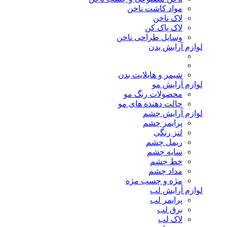
مواد کاشت ناخن
لاک ناخن
لاک پاک کن
وسایل طراحی ناخن
لوازم آرایش بدن
شیمر و هایلایت بدن
لوازم آرایش مو
محصولات رنگ مو
حالت دهنده های مو
لوازم آرایش چشم
پرایمر چشم
لنز رنگی
ریمل چشم
سایه چشم
خط چشم
مداد چشم
مژه و چسب مژه
لوازم آرایش لب
پرایمر لب
برق لب
لاک لب