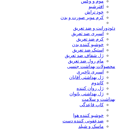
موم و وکس
افترشیو
خود تراش
کرم موبر صورت و بدن
دئودورانت و ضد تعریق
اسپری ضد تعریق
کرم ضد تعریق
خوشبو کننده بدن
استیک ضد تعریق
ژل شفاف ضد تعریق
مام رول ضد تعریق
محصولات بهداشت جنسی
اسپری تاخیری
ژل بهداشتی آقایان
کاندوم
ژل روان کننده
ژل بهداشتی بانوان
بهداشت و سلامت
کاپ قاعدگی
خوشبو کننده هوا
ضدعفونی کننده دست
ماسک و شیلد