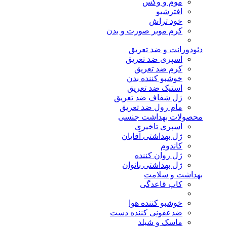
موم و وکس
افترشیو
خود تراش
کرم موبر صورت و بدن
دئودورانت و ضد تعریق
اسپری ضد تعریق
کرم ضد تعریق
خوشبو کننده بدن
استیک ضد تعریق
ژل شفاف ضد تعریق
مام رول ضد تعریق
محصولات بهداشت جنسی
اسپری تاخیری
ژل بهداشتی آقایان
کاندوم
ژل روان کننده
ژل بهداشتی بانوان
بهداشت و سلامت
کاپ قاعدگی
خوشبو کننده هوا
ضدعفونی کننده دست
ماسک و شیلد