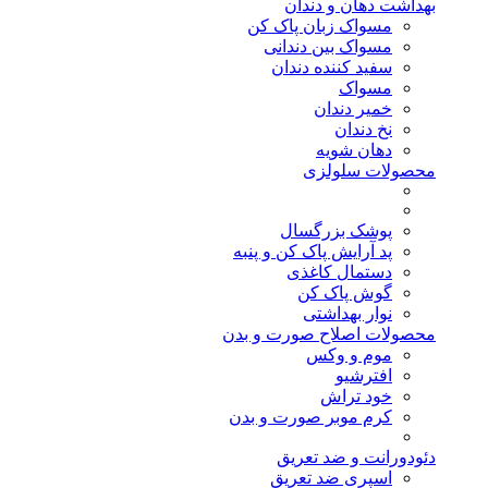
بهداشت دهان و دندان
مسواک زبان پاک کن
مسواک بین دندانی
سفید کننده دندان
مسواک
خمیر دندان
نخ دندان
دهان شویه
محصولات سلولزی
پوشک بزرگسال
پد آرایش پاک کن و پنبه
دستمال کاغذی
گوش پاک کن
نوار بهداشتی
محصولات اصلاح صورت و بدن
موم و وکس
افترشیو
خود تراش
کرم موبر صورت و بدن
دئودورانت و ضد تعریق
اسپری ضد تعریق