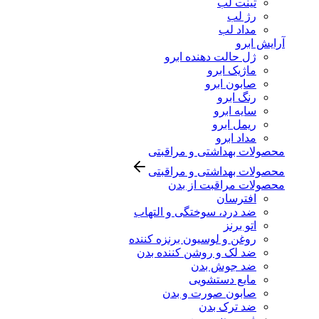
تینت لب
رژ لب
مداد لب
آرایش ابرو
ژل حالت دهنده ابرو
ماژیک ابرو
صابون ابرو
رنگ ابرو
سایه ابرو
ریمل ابرو
مداد ابرو
محصولات بهداشتی و مراقبتی
محصولات بهداشتی و مراقبتی
محصولات مراقبت از بدن
افترسان
ضد درد، سوختگی و التهاب
اتو برنز
روغن و لوسیون برنزه کننده
ضد لک و روشن کننده بدن
ضد جوش بدن
مایع دستشویی
صابون صورت و بدن
ضد ترک بدن