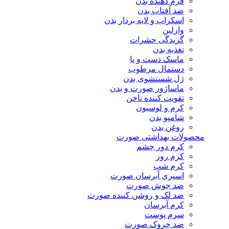
فرم دهنده بدن
ضد آفتاب بدن
اسکراب و لایه بردار بدن
وازلین
گزیدگی حشرات
تغذیه بدن
ماسک دست و پا
دستمال مرطوب
ژل شستشوی بدن
ماساژور صورت و بدن
تقویت کننده ناخن
کرم و لوسیون
شامپو بدن
روغن بدن
محصولات بهداشتی صورت
کرم دور چشم
کرم روز
کرم شب
اسپری آبرسان صورت
ضد جوش صورت
ضد لک و روشن کننده صورت
کرم آبرسان
سرم پوست
ضد چروک صورت