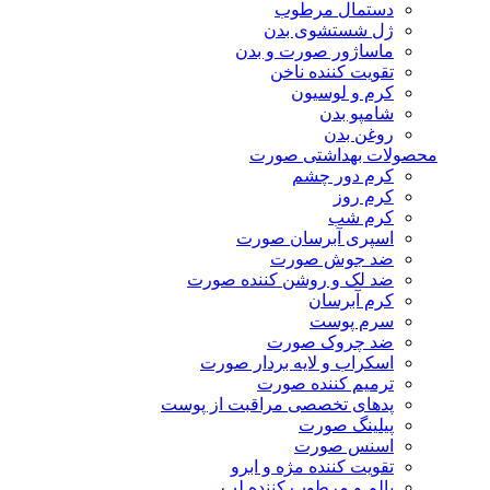
دستمال مرطوب
ژل شستشوی بدن
ماساژور صورت و بدن
تقویت کننده ناخن
کرم و لوسیون
شامپو بدن
روغن بدن
محصولات بهداشتی صورت
کرم دور چشم
کرم روز
کرم شب
اسپری آبرسان صورت
ضد جوش صورت
ضد لک و روشن کننده صورت
کرم آبرسان
سرم پوست
ضد چروک صورت
اسکراب و لایه بردار صورت
ترمیم کننده صورت
پدهای تخصصی مراقبت از پوست
پیلینگ صورت
اسنس صورت
تقویت کننده مژه و ابرو
بالم و مرطوب کننده لب