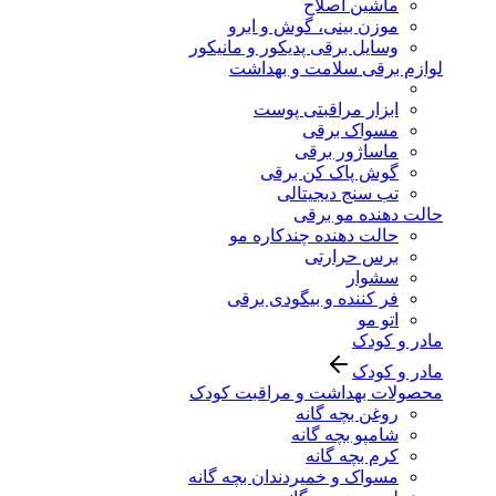
ماشین اصلاح
موزن بینی، گوش و ابرو
وسایل برقی پدیکور و مانیکور
لوازم برقی سلامت و بهداشت
ابزار مراقبتی پوست
مسواک برقی
ماساژور برقی
گوش پاک کن برقی
تب سنج دیجیتالی
حالت دهنده مو برقی
حالت دهنده چندکاره مو
برس حرارتی
سشوار
فر کننده و بیگودی برقی
اتو مو
مادر و کودک
مادر و کودک
محصولات بهداشت و مراقبت کودک
روغن بچه گانه
شامپو بچه گانه
کرم بچه گانه
مسواک و خمیردندان بچه گانه