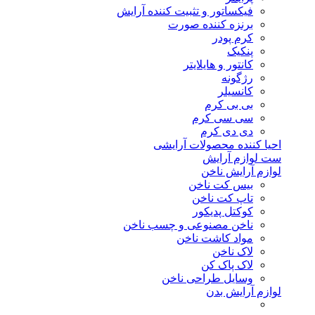
فیکساتور و تثبیت کننده آرایش
برنزه کننده صورت
کرم پودر
پنکیک
کانتور و هایلایتر
رژگونه
کانسیلر
بی بی کرم
سی سی کرم
دی دی کرم
احیا کننده محصولات آرایشی
ست لوازم آرایش
لوازم آرایش ناخن
بیس کت ناخن
تاپ کت ناخن
کوکتل پدیکور
ناخن مصنوعی و چسب ناخن
مواد کاشت ناخن
لاک ناخن
لاک پاک کن
وسایل طراحی ناخن
لوازم آرایش بدن