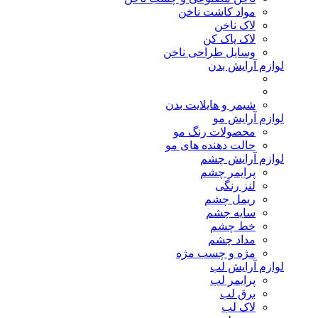
مواد کاشت ناخن
لاک ناخن
لاک پاک کن
وسایل طراحی ناخن
لوازم آرایش بدن
شیمر و هایلایت بدن
لوازم آرایش مو
محصولات رنگ مو
حالت دهنده های مو
لوازم آرایش چشم
پرایمر چشم
لنز رنگی
ریمل چشم
سایه چشم
خط چشم
مداد چشم
مژه و چسب مژه
لوازم آرایش لب
پرایمر لب
برق لب
لاک لب