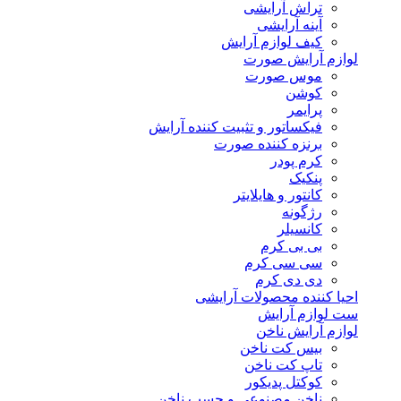
تراش آرایشی
آینه آرایشی
کیف لوازم آرایش
لوازم آرایش صورت
موس صورت
کوشن
پرایمر
فیکساتور و تثبیت کننده آرایش
برنزه کننده صورت
کرم پودر
پنکیک
کانتور و هایلایتر
رژگونه
کانسیلر
بی بی کرم
سی سی کرم
دی دی کرم
احیا کننده محصولات آرایشی
ست لوازم آرایش
لوازم آرایش ناخن
بیس کت ناخن
تاپ کت ناخن
کوکتل پدیکور
ناخن مصنوعی و چسب ناخن