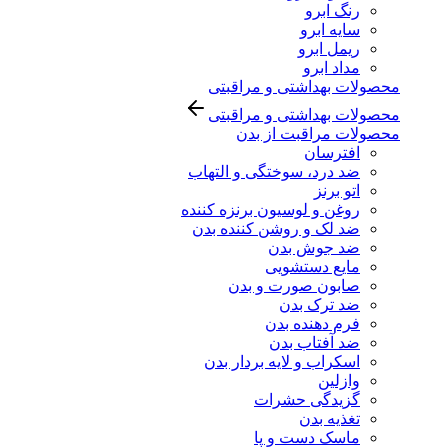
رنگ ابرو
سایه ابرو
ریمل ابرو
مداد ابرو
محصولات بهداشتی و مراقبتی
محصولات بهداشتی و مراقبتی
محصولات مراقبت از بدن
افترسان
ضد درد، سوختگی و التهاب
اتو برنز
روغن و لوسیون برنزه کننده
ضد لک و روشن کننده بدن
ضد جوش بدن
مایع دستشویی
صابون صورت و بدن
ضد ترک بدن
فرم دهنده بدن
ضد آفتاب بدن
اسکراب و لایه بردار بدن
وازلین
گزیدگی حشرات
تغذیه بدن
ماسک دست و پا