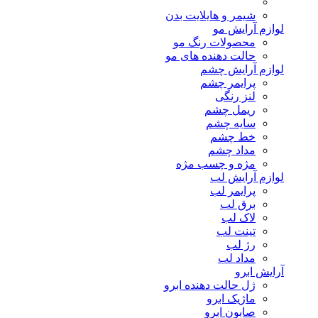
شیمر و هایلایت بدن
لوازم آرایش مو
محصولات رنگ مو
حالت دهنده های مو
لوازم آرایش چشم
پرایمر چشم
لنز رنگی
ریمل چشم
سایه چشم
خط چشم
مداد چشم
مژه و چسب مژه
لوازم آرایش لب
پرایمر لب
برق لب
لاک لب
تینت لب
رژ لب
مداد لب
آرایش ابرو
ژل حالت دهنده ابرو
ماژیک ابرو
صابون ابرو