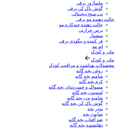
ماساژور برقی
گوش پاک کن برقی
تب سنج دیجیتالی
حالت دهنده مو برقی
حالت دهنده چندکاره مو
برس حرارتی
سشوار
فر کننده و بیگودی برقی
اتو مو
مادر و کودک
مادر و کودک
محصولات بهداشت و مراقبت کودک
روغن بچه گانه
شامپو بچه گانه
کرم بچه گانه
مسواک و خمیردندان بچه گانه
لوسیون بچه گانه
شامپو بدن بچه گانه
گوش پاک کن بچه گانه
پودر بچه
صابون بچه
ضد آفتاب بچه گانه
دهانشویه بچه گانه