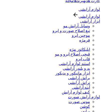
کارت هدیه
برندها
مجله
لوازم آرایشی
لوازم آرایشی
ابزار آرایشی
وسایل آرایش مو
تیغ اصلاح صورت و ابرو
موچین ابرو
فرمژه
اپلیکاتور مژه
قیچی اصلاح ابرو و مو
قاب ابرو
استند لوازم آرایشی
پد و بلندر آرایشی
ابزار مانیکور و پدیکور
براش آرایشی
تراش آرایشی
آینه آرایشی
کیف لوازم آرایش
لوازم آرایش صورت
موس صورت
کوشن
پرایمر