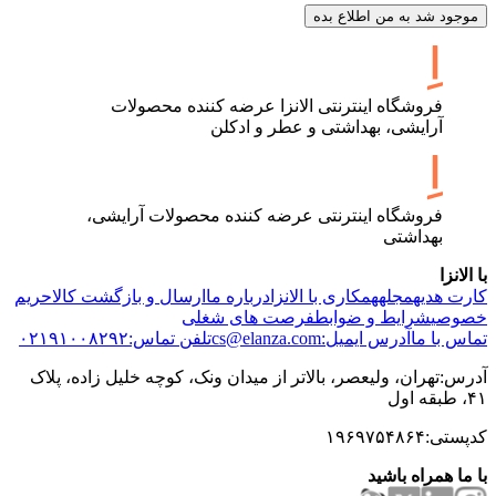
موجود شد به من اطلاع بده
فروشگاه اینترنتی الانزا عرضه کننده محصولات
آرایشی، بهداشتی و عطر و ادکلن
فروشگاه اینترنتی عرضه کننده محصولات آرایشی،
بهداشتی
با الانزا
کارت هدیه
مجله
همکاری با الانزا
درباره ما
ارسال و بازگشت کالا
حریم
خصوصی
شرایط و ضوابط
فرصت های شغلی
تماس با ما
آدرس ایمیل:cs@elanza.com
تلفن تماس:۰۲۱۹۱۰۰۸۲۹۲
آدرس:تهران، ولیعصر، بالاتر از میدان ونک، کوچه خلیل زاده، پلاک
۴۱، طبقه اول
کدپستی:۱۹۶۹۷۵۴۸۶۴
با ما همراه باشید