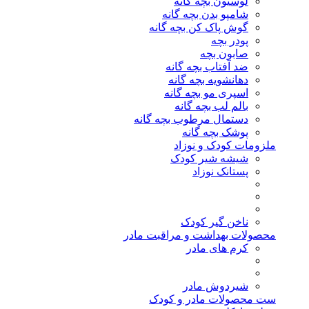
لوسیون بچه گانه
شامپو بدن بچه گانه
گوش پاک کن بچه گانه
پودر بچه
صابون بچه
ضد آفتاب بچه گانه
دهانشویه بچه گانه
اسپری مو بچه گانه
بالم لب بچه گانه
دستمال مرطوب بچه گانه
پوشک بچه گانه
ملزومات کودک و نوزاد
شیشه شیر کودک
پستانک نوزاد
ناخن گیر کودک
محصولات بهداشت و مراقبت مادر
کرم های مادر
شیردوش مادر
ست محصولات مادر و کودک