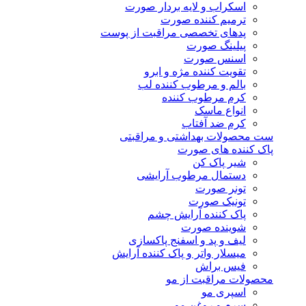
اسکراب و لایه بردار صورت
ترمیم کننده صورت
پدهای تخصصی مراقبت از پوست
پیلینگ صورت
اسنس صورت
تقویت کننده مژه و ابرو
بالم و مرطوب کننده لب
کرم مرطوب کننده
انواع ماسک
کرم ضد آفتاب
ست محصولات بهداشتی و مراقبتی
پاک کننده های صورت
شیر پاک کن
دستمال مرطوب آرایشی
تونر صورت
تونیک صورت
پاک کننده آرایش چشم
شوینده صورت
لیف و پد و اسفنج پاکسازی
میسلار واتر و پاک کننده آرایش
فیس براش
محصولات مراقبت از مو
اسپری مو
سرم و روغن مو