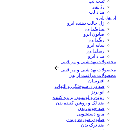
تینت لب
رژ لب
مداد لب
آرایش ابرو
ژل حالت دهنده ابرو
ماژیک ابرو
صابون ابرو
رنگ ابرو
سایه ابرو
ریمل ابرو
مداد ابرو
محصولات بهداشتی و مراقبتی
محصولات بهداشتی و مراقبتی
محصولات مراقبت از بدن
افترسان
ضد درد، سوختگی و التهاب
اتو برنز
روغن و لوسیون برنزه کننده
ضد لک و روشن کننده بدن
ضد جوش بدن
مایع دستشویی
صابون صورت و بدن
ضد ترک بدن