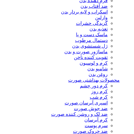
فرم دهنده بدن
ضد آفتاب بدن
اسکراب و لایه بردار بدن
وازلین
گزیدگی حشرات
تغذیه بدن
ماسک دست و پا
دستمال مرطوب
ژل شستشوی بدن
ماساژور صورت و بدن
تقویت کننده ناخن
کرم و لوسیون
شامپو بدن
روغن بدن
محصولات بهداشتی صورت
کرم دور چشم
کرم روز
کرم شب
اسپری آبرسان صورت
ضد جوش صورت
ضد لک و روشن کننده صورت
کرم آبرسان
سرم پوست
ضد چروک صورت