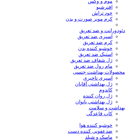
موم و وکس
افترشیو
خود تراش
کرم موبر صورت و بدن
دئودورانت و ضد تعریق
اسپری ضد تعریق
کرم ضد تعریق
خوشبو کننده بدن
استیک ضد تعریق
ژل شفاف ضد تعریق
مام رول ضد تعریق
محصولات بهداشت جنسی
اسپری تاخیری
ژل بهداشتی آقایان
کاندوم
ژل روان کننده
ژل بهداشتی بانوان
بهداشت و سلامت
کاپ قاعدگی
خوشبو کننده هوا
ضدعفونی کننده دست
ماسک و شیلد