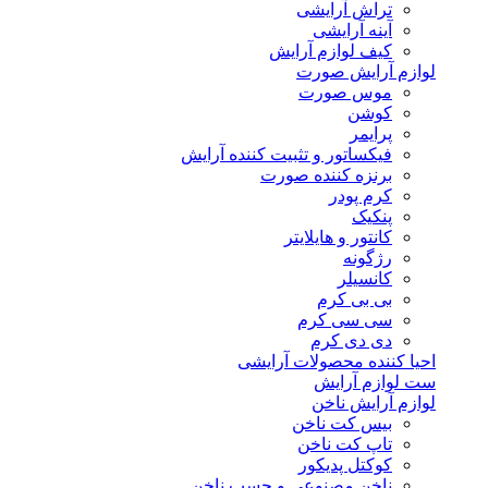
تراش آرایشی
آینه آرایشی
کیف لوازم آرایش
لوازم آرایش صورت
موس صورت
کوشن
پرایمر
فیکساتور و تثبیت کننده آرایش
برنزه کننده صورت
کرم پودر
پنکیک
کانتور و هایلایتر
رژگونه
کانسیلر
بی بی کرم
سی سی کرم
دی دی کرم
احیا کننده محصولات آرایشی
ست لوازم آرایش
لوازم آرایش ناخن
بیس کت ناخن
تاپ کت ناخن
کوکتل پدیکور
ناخن مصنوعی و چسب ناخن