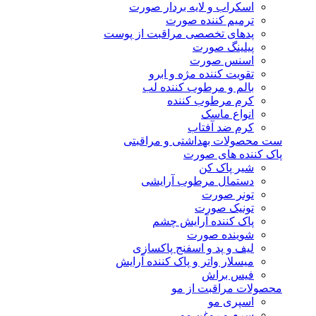
اسکراب و لایه بردار صورت
ترمیم کننده صورت
پدهای تخصصی مراقبت از پوست
پیلینگ صورت
اسنس صورت
تقویت کننده مژه و ابرو
بالم و مرطوب کننده لب
کرم مرطوب کننده
انواع ماسک
کرم ضد آفتاب
ست محصولات بهداشتی و مراقبتی
پاک کننده های صورت
شیر پاک کن
دستمال مرطوب آرایشی
تونر صورت
تونیک صورت
پاک کننده آرایش چشم
شوینده صورت
لیف و پد و اسفنج پاکسازی
میسلار واتر و پاک کننده آرایش
فیس براش
محصولات مراقبت از مو
اسپری مو
سرم و روغن مو