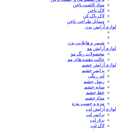
مواد کاشت ناخن
لاک ناخن
لاک پاک کن
وسایل طراحی ناخن
لوازم آرایش بدن
شیمر و هایلایت بدن
لوازم آرایش مو
محصولات رنگ مو
حالت دهنده های مو
لوازم آرایش چشم
پرایمر چشم
لنز رنگی
ریمل چشم
سایه چشم
خط چشم
مداد چشم
مژه و چسب مژه
لوازم آرایش لب
پرایمر لب
برق لب
لاک لب