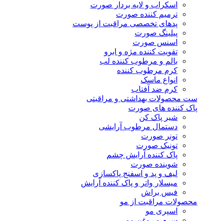
اسکراب و لایه بردار صورت
ترمیم کننده صورت
پدهای تخصصی مراقبت از پوست
پیلینگ صورت
اسنس صورت
تقویت کننده مژه و ابرو
بالم و مرطوب کننده لب
کرم مرطوب کننده
انواع ماسک
کرم ضد آفتاب
ست محصولات بهداشتی و مراقبتی
پاک کننده های صورت
شیر پاک کن
دستمال مرطوب آرایشی
تونر صورت
تونیک صورت
پاک کننده آرایش چشم
شوینده صورت
لیف و پد و اسفنج پاکسازی
میسلار واتر و پاک کننده آرایش
فیس براش
محصولات مراقبت از مو
اسپری مو
سرم و روغن مو