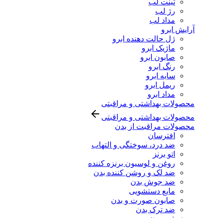
تینت لب
رژ لب
مداد لب
آرایش ابرو
ژل حالت دهنده ابرو
ماژیک ابرو
صابون ابرو
رنگ ابرو
سایه ابرو
ریمل ابرو
مداد ابرو
محصولات بهداشتی و مراقبتی
محصولات بهداشتی و مراقبتی
محصولات مراقبت از بدن
افترسان
ضد درد، سوختگی و التهاب
اتو برنز
روغن و لوسیون برنزه کننده
ضد لک و روشن کننده بدن
ضد جوش بدن
مایع دستشویی
صابون صورت و بدن
ضد ترک بدن