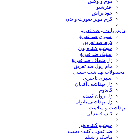
موم و وکس
افترشیو
خود تراش
کرم موبر صورت و بدن
دئودورانت و ضد تعریق
اسپری ضد تعریق
کرم ضد تعریق
خوشبو کننده بدن
استیک ضد تعریق
ژل شفاف ضد تعریق
مام رول ضد تعریق
محصولات بهداشت جنسی
اسپری تاخیری
ژل بهداشتی آقایان
کاندوم
ژل روان کننده
ژل بهداشتی بانوان
بهداشت و سلامت
کاپ قاعدگی
خوشبو کننده هوا
ضدعفونی کننده دست
ماسک و شیلد