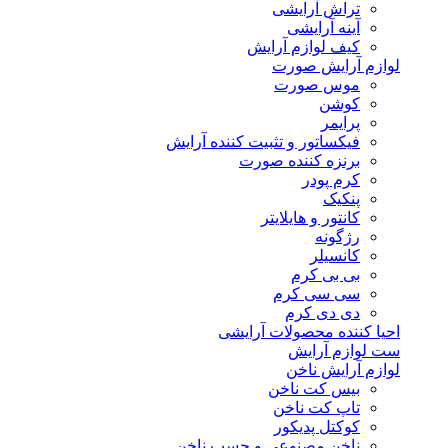
تراش آرایشی
آینه آرایشی
کیف لوازم آرایش
لوازم آرایش صورت
موس صورت
کوشن
پرایمر
فیکساتور و تثبیت کننده آرایش
برنزه کننده صورت
کرم پودر
پنکیک
کانتور و هایلایتر
رژگونه
کانسیلر
بی بی کرم
سی سی کرم
دی دی کرم
احیا کننده محصولات آرایشی
ست لوازم آرایش
لوازم آرایش ناخن
بیس کت ناخن
تاپ کت ناخن
کوکتل پدیکور
ناخن مصنوعی و چسب ناخن