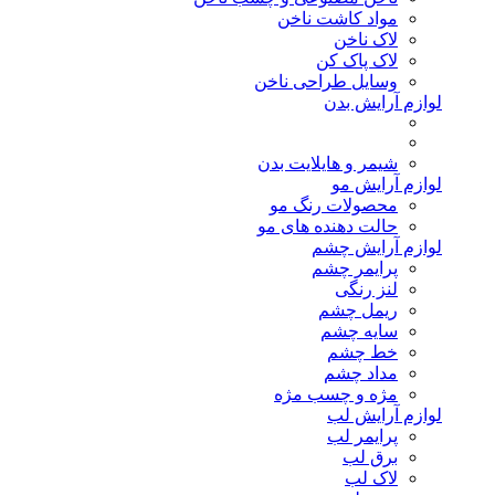
مواد کاشت ناخن
لاک ناخن
لاک پاک کن
وسایل طراحی ناخن
لوازم آرایش بدن
شیمر و هایلایت بدن
لوازم آرایش مو
محصولات رنگ مو
حالت دهنده های مو
لوازم آرایش چشم
پرایمر چشم
لنز رنگی
ریمل چشم
سایه چشم
خط چشم
مداد چشم
مژه و چسب مژه
لوازم آرایش لب
پرایمر لب
برق لب
لاک لب