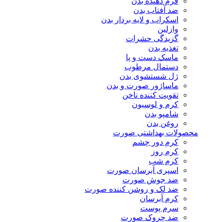
فرم دهنده بدن
ضد آفتاب بدن
اسکراب و لایه بردار بدن
وازلین
گزیدگی حشرات
تغذیه بدن
ماسک دست و پا
دستمال مرطوب
ژل شستشوی بدن
ماساژور صورت و بدن
تقویت کننده ناخن
کرم و لوسیون
شامپو بدن
روغن بدن
محصولات بهداشتی صورت
کرم دور چشم
کرم روز
کرم شب
اسپری آبرسان صورت
ضد جوش صورت
ضد لک و روشن کننده صورت
کرم آبرسان
سرم پوست
ضد چروک صورت