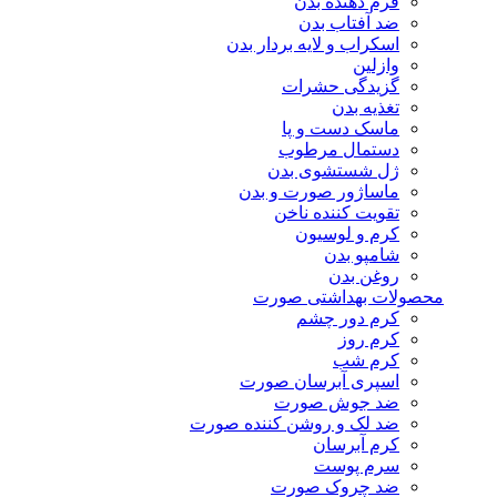
فرم دهنده بدن
ضد آفتاب بدن
اسکراب و لایه بردار بدن
وازلین
گزیدگی حشرات
تغذیه بدن
ماسک دست و پا
دستمال مرطوب
ژل شستشوی بدن
ماساژور صورت و بدن
تقویت کننده ناخن
کرم و لوسیون
شامپو بدن
روغن بدن
محصولات بهداشتی صورت
کرم دور چشم
کرم روز
کرم شب
اسپری آبرسان صورت
ضد جوش صورت
ضد لک و روشن کننده صورت
کرم آبرسان
سرم پوست
ضد چروک صورت