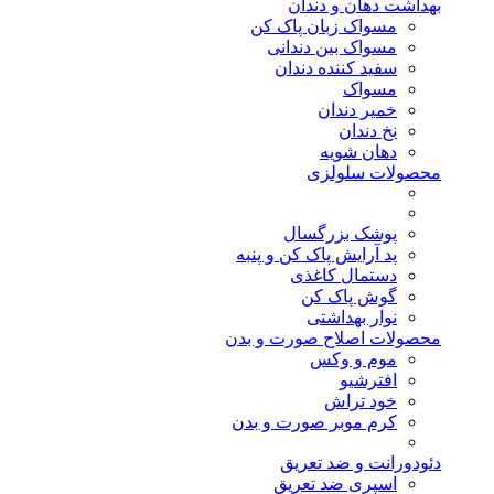
بهداشت دهان و دندان
مسواک زبان پاک کن
مسواک بین دندانی
سفید کننده دندان
مسواک
خمیر دندان
نخ دندان
دهان شویه
محصولات سلولزی
پوشک بزرگسال
پد آرایش پاک کن و پنبه
دستمال کاغذی
گوش پاک کن
نوار بهداشتی
محصولات اصلاح صورت و بدن
موم و وکس
افترشیو
خود تراش
کرم موبر صورت و بدن
دئودورانت و ضد تعریق
اسپری ضد تعریق