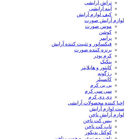
تراش آرایشی
آینه آرایشی
کیف لوازم آرایش
لوازم آرایش صورت
موس صورت
کوشن
پرایمر
فیکساتور و تثبیت کننده آرایش
برنزه کننده صورت
کرم پودر
پنکیک
کانتور و هایلایتر
رژگونه
کانسیلر
بی بی کرم
سی سی کرم
دی دی کرم
احیا کننده محصولات آرایشی
ست لوازم آرایش
لوازم آرایش ناخن
بیس کت ناخن
تاپ کت ناخن
کوکتل پدیکور
ناخن مصنوعی و چسب ناخن