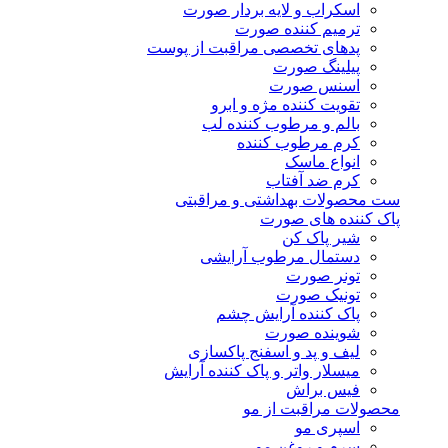
اسکراب و لایه بردار صورت
ترمیم کننده صورت
پدهای تخصصی مراقبت از پوست
پیلینگ صورت
اسنس صورت
تقویت کننده مژه و ابرو
بالم و مرطوب کننده لب
کرم مرطوب کننده
انواع ماسک
کرم ضد آفتاب
ست محصولات بهداشتی و مراقبتی
پاک کننده های صورت
شیر پاک کن
دستمال مرطوب آرایشی
تونر صورت
تونیک صورت
پاک کننده آرایش چشم
شوینده صورت
لیف و پد و اسفنج پاکسازی
میسلار واتر و پاک کننده آرایش
فیس براش
محصولات مراقبت از مو
اسپری مو
سرم و روغن مو