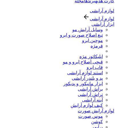
کارت هدیه
برندها
مجله
لوازم آرایشی
لوازم آرایشی
ابزار آرایشی
وسایل آرایش مو
تیغ اصلاح صورت و ابرو
موچین ابرو
فرمژه
اپلیکاتور مژه
قیچی اصلاح ابرو و مو
قاب ابرو
استند لوازم آرایشی
پد و بلندر آرایشی
ابزار مانیکور و پدیکور
براش آرایشی
تراش آرایشی
آینه آرایشی
کیف لوازم آرایش
لوازم آرایش صورت
موس صورت
کوشن
پرایمر