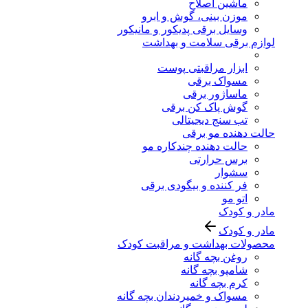
ماشین اصلاح
موزن بینی، گوش و ابرو
وسایل برقی پدیکور و مانیکور
لوازم برقی سلامت و بهداشت
ابزار مراقبتی پوست
مسواک برقی
ماساژور برقی
گوش پاک کن برقی
تب سنج دیجیتالی
حالت دهنده مو برقی
حالت دهنده چندکاره مو
برس حرارتی
سشوار
فر کننده و بیگودی برقی
اتو مو
مادر و کودک
مادر و کودک
محصولات بهداشت و مراقبت کودک
روغن بچه گانه
شامپو بچه گانه
کرم بچه گانه
مسواک و خمیردندان بچه گانه