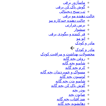
ماساژور برقی
گوش پاک کن برقی
تب سنج دیجیتالی
حالت دهنده مو برقی
حالت دهنده چندکاره مو
برس حرارتی
سشوار
فر کننده و بیگودی برقی
اتو مو
مادر و کودک
مادر و کودک
محصولات بهداشت و مراقبت کودک
روغن بچه گانه
شامپو بچه گانه
کرم بچه گانه
مسواک و خمیردندان بچه گانه
لوسیون بچه گانه
شامپو بدن بچه گانه
گوش پاک کن بچه گانه
پودر بچه
صابون بچه
ضد آفتاب بچه گانه
دهانشویه بچه گانه