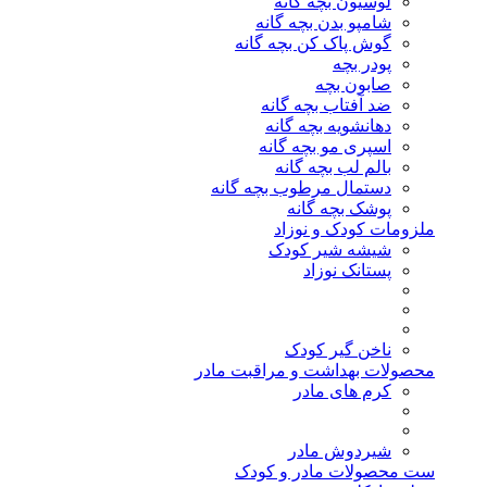
لوسیون بچه گانه
شامپو بدن بچه گانه
گوش پاک کن بچه گانه
پودر بچه
صابون بچه
ضد آفتاب بچه گانه
دهانشویه بچه گانه
اسپری مو بچه گانه
بالم لب بچه گانه
دستمال مرطوب بچه گانه
پوشک بچه گانه
ملزومات کودک و نوزاد
شیشه شیر کودک
پستانک نوزاد
ناخن گیر کودک
محصولات بهداشت و مراقبت مادر
کرم های مادر
شیردوش مادر
ست محصولات مادر و کودک