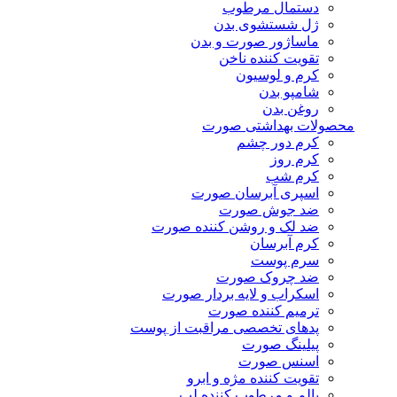
دستمال مرطوب
ژل شستشوی بدن
ماساژور صورت و بدن
تقویت کننده ناخن
کرم و لوسیون
شامپو بدن
روغن بدن
محصولات بهداشتی صورت
کرم دور چشم
کرم روز
کرم شب
اسپری آبرسان صورت
ضد جوش صورت
ضد لک و روشن کننده صورت
کرم آبرسان
سرم پوست
ضد چروک صورت
اسکراب و لایه بردار صورت
ترمیم کننده صورت
پدهای تخصصی مراقبت از پوست
پیلینگ صورت
اسنس صورت
تقویت کننده مژه و ابرو
بالم و مرطوب کننده لب