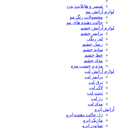
شیمر و هایلایت بدن
لوازم آرایش مو
محصولات رنگ مو
حالت دهنده های مو
لوازم آرایش چشم
پرایمر چشم
لنز رنگی
ریمل چشم
سایه چشم
خط چشم
مداد چشم
مژه و چسب مژه
لوازم آرایش لب
پرایمر لب
برق لب
لاک لب
تینت لب
رژ لب
مداد لب
آرایش ابرو
ژل حالت دهنده ابرو
ماژیک ابرو
صابون ابرو