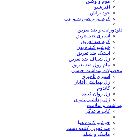
موم و وکس
افترشیو
خود تراش
کرم موبر صورت و بدن
دئودورانت و ضد تعریق
اسپری ضد تعریق
کرم ضد تعریق
خوشبو کننده بدن
استیک ضد تعریق
ژل شفاف ضد تعریق
مام رول ضد تعریق
محصولات بهداشت جنسی
اسپری تاخیری
ژل بهداشتی آقایان
کاندوم
ژل روان کننده
ژل بهداشتی بانوان
بهداشت و سلامت
کاپ قاعدگی
خوشبو کننده هوا
ضدعفونی کننده دست
ماسک و شیلد