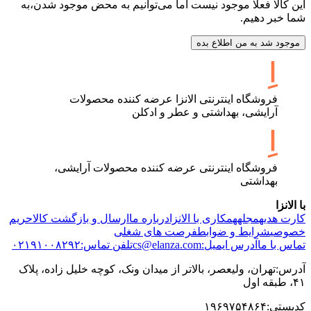
این کالا فعلا موجود نیست اما می‌توانیم به محض موجود شدن،به
شما خبر دهیم.
موجود شد به من اطلاع بده
فروشگاه اینترنتی الانزا عرضه کننده محصولات
آرایشی، بهداشتی و عطر و ادکلن
فروشگاه اینترنتی عرضه کننده محصولات آرایشی،
بهداشتی
با الانزا
کارت هدیه
مجله
همکاری با الانزا
درباره ما
ارسال و بازگشت کالا
حریم
خصوصی
شرایط و ضوابط
فرصت های شغلی
تماس با ما
آدرس ایمیل:cs@elanza.com
تلفن تماس:۰۲۱۹۱۰۰۸۲۹۲
آدرس:تهران، ولیعصر، بالاتر از میدان ونک، کوچه خلیل زاده، پلاک
۴۱، طبقه اول
کدپستی:۱۹۶۹۷۵۴۸۶۴