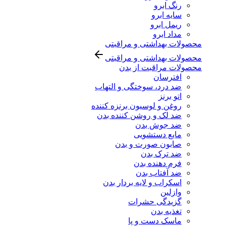
رنگ ابرو
سایه ابرو
ریمل ابرو
مداد ابرو
محصولات بهداشتی و مراقبتی
محصولات بهداشتی و مراقبتی
محصولات مراقبت از بدن
افترسان
ضد درد، سوختگی و التهاب
اتو برنز
روغن و لوسیون برنزه کننده
ضد لک و روشن کننده بدن
ضد جوش بدن
مایع دستشویی
صابون صورت و بدن
ضد ترک بدن
فرم دهنده بدن
ضد آفتاب بدن
اسکراب و لایه بردار بدن
وازلین
گزیدگی حشرات
تغذیه بدن
ماسک دست و پا