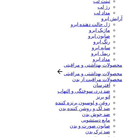
تینت لب
رژ لب
مداد لب
آرایش ابرو
ژل حالت دهنده ابرو
ماژیک ابرو
صابون ابرو
رنگ ابرو
سایه ابرو
ریمل ابرو
مداد ابرو
محصولات بهداشتی و مراقبتی
محصولات بهداشتی و مراقبتی
محصولات مراقبت از بدن
افترسان
ضد درد، سوختگی و التهاب
اتو برنز
روغن و لوسیون برنزه کننده
ضد لک و روشن کننده بدن
ضد جوش بدن
مایع دستشویی
صابون صورت و بدن
ضد ترک بدن