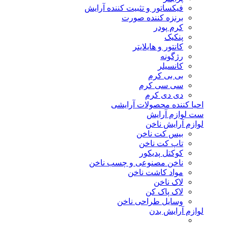
فیکساتور و تثبیت کننده آرایش
برنزه کننده صورت
کرم پودر
پنکیک
کانتور و هایلایتر
رژگونه
کانسیلر
بی بی کرم
سی سی کرم
دی دی کرم
احیا کننده محصولات آرایشی
ست لوازم آرایش
لوازم آرایش ناخن
بیس کت ناخن
تاپ کت ناخن
کوکتل پدیکور
ناخن مصنوعی و چسب ناخن
مواد کاشت ناخن
لاک ناخن
لاک پاک کن
وسایل طراحی ناخن
لوازم آرایش بدن