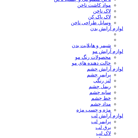
مواد کاشت ناخن
لاک ناخن
لاک پاک کن
وسایل طراحی ناخن
لوازم آرایش بدن
شیمر و هایلایت بدن
لوازم آرایش مو
محصولات رنگ مو
حالت دهنده های مو
لوازم آرایش چشم
پرایمر چشم
لنز رنگی
ریمل چشم
سایه چشم
خط چشم
مداد چشم
مژه و چسب مژه
لوازم آرایش لب
پرایمر لب
برق لب
لاک لب