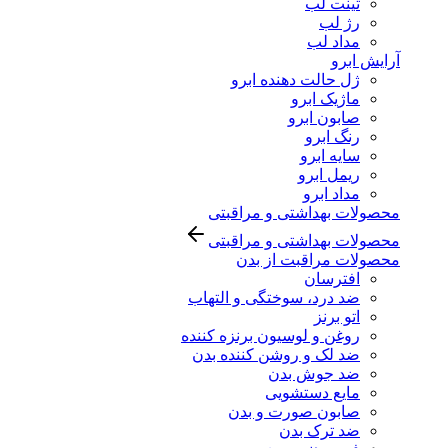
تینت لب
رژ لب
مداد لب
آرایش ابرو
ژل حالت دهنده ابرو
ماژیک ابرو
صابون ابرو
رنگ ابرو
سایه ابرو
ریمل ابرو
مداد ابرو
محصولات بهداشتی و مراقبتی
محصولات بهداشتی و مراقبتی
محصولات مراقبت از بدن
افترسان
ضد درد، سوختگی و التهاب
اتو برنز
روغن و لوسیون برنزه کننده
ضد لک و روشن کننده بدن
ضد جوش بدن
مایع دستشویی
صابون صورت و بدن
ضد ترک بدن