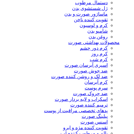
دستمال مرطوب
ژل شستشوی بدن
ماساژور صورت و بدن
تقویت کننده ناخن
کرم و لوسیون
شامپو بدن
روغن بدن
محصولات بهداشتی صورت
کرم دور چشم
کرم روز
کرم شب
اسپری آبرسان صورت
ضد جوش صورت
ضد لک و روشن کننده صورت
کرم آبرسان
سرم پوست
ضد چروک صورت
اسکراب و لایه بردار صورت
ترمیم کننده صورت
پدهای تخصصی مراقبت از پوست
پیلینگ صورت
اسنس صورت
تقویت کننده مژه و ابرو
بالم و مرطوب کننده لب