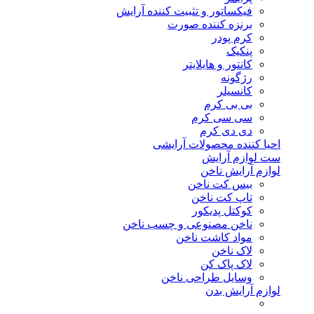
فیکساتور و تثبیت کننده آرایش
برنزه کننده صورت
کرم پودر
پنکیک
کانتور و هایلایتر
رژگونه
کانسیلر
بی بی کرم
سی سی کرم
دی دی کرم
احیا کننده محصولات آرایشی
ست لوازم آرایش
لوازم آرایش ناخن
بیس کت ناخن
تاپ کت ناخن
کوکتل پدیکور
ناخن مصنوعی و چسب ناخن
مواد کاشت ناخن
لاک ناخن
لاک پاک کن
وسایل طراحی ناخن
لوازم آرایش بدن