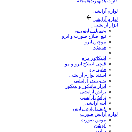
کارت هدیه
برندها
مجله
لوازم آرایشی
لوازم آرایشی
ابزار آرایشی
وسایل آرایش مو
تیغ اصلاح صورت و ابرو
موچین ابرو
فرمژه
اپلیکاتور مژه
قیچی اصلاح ابرو و مو
قاب ابرو
استند لوازم آرایشی
پد و بلندر آرایشی
ابزار مانیکور و پدیکور
براش آرایشی
تراش آرایشی
آینه آرایشی
کیف لوازم آرایش
لوازم آرایش صورت
موس صورت
کوشن
پرایمر