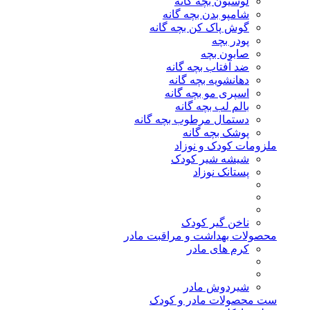
لوسیون بچه گانه
شامپو بدن بچه گانه
گوش پاک کن بچه گانه
پودر بچه
صابون بچه
ضد آفتاب بچه گانه
دهانشویه بچه گانه
اسپری مو بچه گانه
بالم لب بچه گانه
دستمال مرطوب بچه گانه
پوشک بچه گانه
ملزومات کودک و نوزاد
شیشه شیر کودک
پستانک نوزاد
ناخن گیر کودک
محصولات بهداشت و مراقبت مادر
کرم های مادر
شیردوش مادر
ست محصولات مادر و کودک