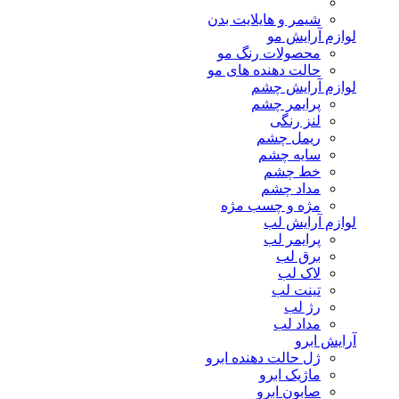
شیمر و هایلایت بدن
لوازم آرایش مو
محصولات رنگ مو
حالت دهنده های مو
لوازم آرایش چشم
پرایمر چشم
لنز رنگی
ریمل چشم
سایه چشم
خط چشم
مداد چشم
مژه و چسب مژه
لوازم آرایش لب
پرایمر لب
برق لب
لاک لب
تینت لب
رژ لب
مداد لب
آرایش ابرو
ژل حالت دهنده ابرو
ماژیک ابرو
صابون ابرو