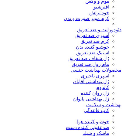
موم و وکس
افترشیو
خود تراش
کرم موبر صورت و بدن
دئودورانت و ضد تعریق
اسپری ضد تعریق
کرم ضد تعریق
خوشبو کننده بدن
استیک ضد تعریق
ژل شفاف ضد تعریق
مام رول ضد تعریق
محصولات بهداشت جنسی
اسپری تاخیری
ژل بهداشتی آقایان
کاندوم
ژل روان کننده
ژل بهداشتی بانوان
بهداشت و سلامت
کاپ قاعدگی
خوشبو کننده هوا
ضدعفونی کننده دست
ماسک و شیلد