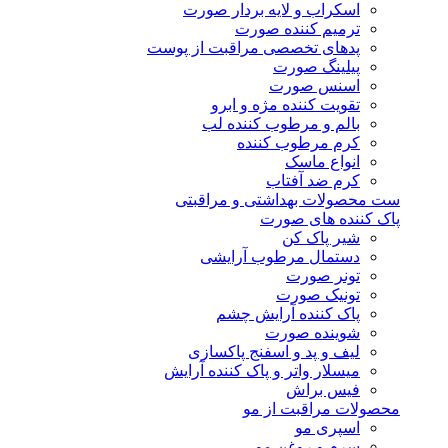
اسکراب و لایه بردار صورت
ترمیم کننده صورت
پدهای تخصصی مراقبت از پوست
پیلینگ صورت
اسنس صورت
تقویت کننده مژه و ابرو
بالم و مرطوب کننده لب
کرم مرطوب کننده
انواع ماسک
کرم ضد آفتاب
ست محصولات بهداشتی و مراقبتی
پاک کننده های صورت
شیر پاک کن
دستمال مرطوب آرایشی
تونر صورت
تونیک صورت
پاک کننده آرایش چشم
شوینده صورت
لیف و پد و اسفنج پاکسازی
میسلار واتر و پاک کننده آرایش
فیس براش
محصولات مراقبت از مو
اسپری مو
سرم و روغن مو