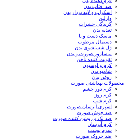
فرم دهنده بدن
ضد آفتاب بدن
اسکراب و لایه بردار بدن
وازلین
گزیدگی حشرات
تغذیه بدن
ماسک دست و پا
دستمال مرطوب
ژل شستشوی بدن
ماساژور صورت و بدن
تقویت کننده ناخن
کرم و لوسیون
شامپو بدن
روغن بدن
محصولات بهداشتی صورت
کرم دور چشم
کرم روز
کرم شب
اسپری آبرسان صورت
ضد جوش صورت
ضد لک و روشن کننده صورت
کرم آبرسان
سرم پوست
ضد چروک صورت