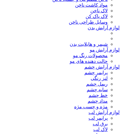
مواد کاشت ناخن
لاک ناخن
لاک پاک کن
وسایل طراحی ناخن
لوازم آرایش بدن
شیمر و هایلایت بدن
لوازم آرایش مو
محصولات رنگ مو
حالت دهنده های مو
لوازم آرایش چشم
پرایمر چشم
لنز رنگی
ریمل چشم
سایه چشم
خط چشم
مداد چشم
مژه و چسب مژه
لوازم آرایش لب
پرایمر لب
برق لب
لاک لب