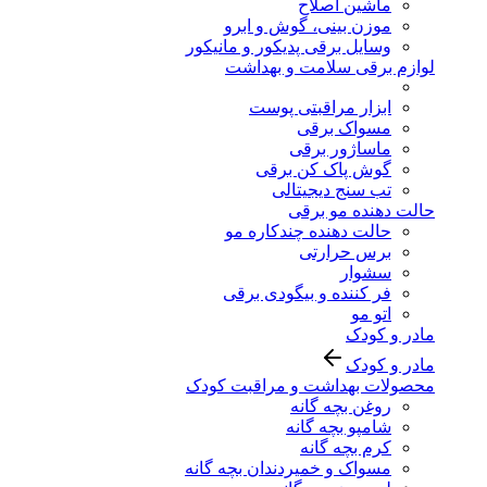
ماشین اصلاح
موزن بینی، گوش و ابرو
وسایل برقی پدیکور و مانیکور
لوازم برقی سلامت و بهداشت
ابزار مراقبتی پوست
مسواک برقی
ماساژور برقی
گوش پاک کن برقی
تب سنج دیجیتالی
حالت دهنده مو برقی
حالت دهنده چندکاره مو
برس حرارتی
سشوار
فر کننده و بیگودی برقی
اتو مو
مادر و کودک
مادر و کودک
محصولات بهداشت و مراقبت کودک
روغن بچه گانه
شامپو بچه گانه
کرم بچه گانه
مسواک و خمیردندان بچه گانه