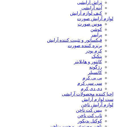
تراش آرایشی
آینه آرایشی
کیف لوازم آرایش
لوازم آرایش صورت
موس صورت
کوشن
پرایمر
فیکساتور و تثبیت کننده آرایش
برنزه کننده صورت
کرم پودر
پنکیک
کانتور و هایلایتر
رژگونه
کانسیلر
بی بی کرم
سی سی کرم
دی دی کرم
احیا کننده محصولات آرایشی
ست لوازم آرایش
لوازم آرایش ناخن
بیس کت ناخن
تاپ کت ناخن
کوکتل پدیکور
ناخن مصنوعی و چسب ناخن