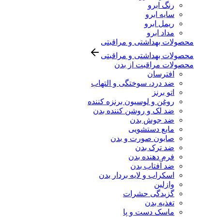
رنگ ابرو
سایه ابرو
ریمل ابرو
مداد ابرو
محصولات بهداشتی و مراقبتی
محصولات بهداشتی و مراقبتی
محصولات مراقبت از بدن
افترسان
ضد درد، سوختگی و التهاب
اتو برنز
روغن و لوسیون برنزه کننده
ضد لک و روشن کننده بدن
ضد جوش بدن
مایع دستشویی
صابون صورت و بدن
ضد ترک بدن
فرم دهنده بدن
ضد آفتاب بدن
اسکراب و لایه بردار بدن
وازلین
گزیدگی حشرات
تغذیه بدن
ماسک دست و پا