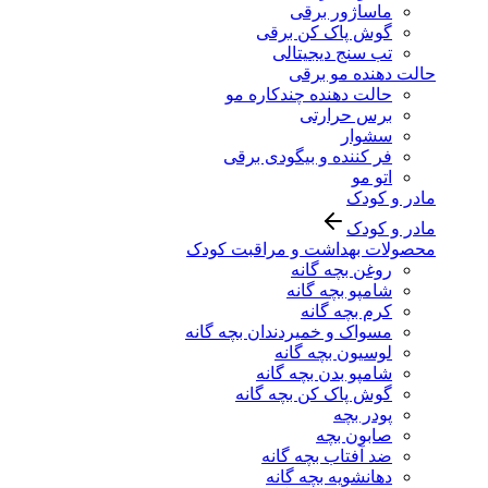
ماساژور برقی
گوش پاک کن برقی
تب سنج دیجیتالی
حالت دهنده مو برقی
حالت دهنده چندکاره مو
برس حرارتی
سشوار
فر کننده و بیگودی برقی
اتو مو
مادر و کودک
مادر و کودک
محصولات بهداشت و مراقبت کودک
روغن بچه گانه
شامپو بچه گانه
کرم بچه گانه
مسواک و خمیردندان بچه گانه
لوسیون بچه گانه
شامپو بدن بچه گانه
گوش پاک کن بچه گانه
پودر بچه
صابون بچه
ضد آفتاب بچه گانه
دهانشویه بچه گانه