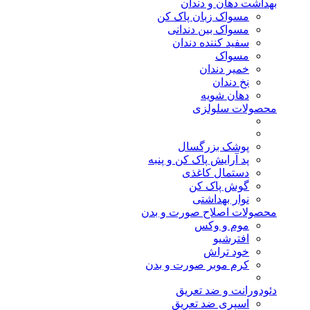
بهداشت دهان و دندان
مسواک زبان پاک کن
مسواک بین دندانی
سفید کننده دندان
مسواک
خمیر دندان
نخ دندان
دهان شویه
محصولات سلولزی
پوشک بزرگسال
پد آرایش پاک کن و پنبه
دستمال کاغذی
گوش پاک کن
نوار بهداشتی
محصولات اصلاح صورت و بدن
موم و وکس
افترشیو
خود تراش
کرم موبر صورت و بدن
دئودورانت و ضد تعریق
اسپری ضد تعریق