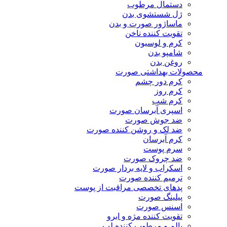
دستمال مرطوب
ژل شستشوی بدن
ماساژور صورت و بدن
تقویت کننده ناخن
کرم و لوسیون
شامپو بدن
روغن بدن
محصولات بهداشتی صورت
کرم دور چشم
کرم روز
کرم شب
اسپری آبرسان صورت
ضد جوش صورت
ضد لک و روشن کننده صورت
کرم آبرسان
سرم پوست
ضد چروک صورت
اسکراب و لایه بردار صورت
ترمیم کننده صورت
پدهای تخصصی مراقبت از پوست
پیلینگ صورت
اسنس صورت
تقویت کننده مژه و ابرو
بالم و مرطوب کننده لب