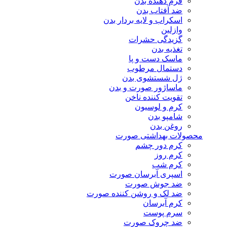
فرم دهنده بدن
ضد آفتاب بدن
اسکراب و لایه بردار بدن
وازلین
گزیدگی حشرات
تغذیه بدن
ماسک دست و پا
دستمال مرطوب
ژل شستشوی بدن
ماساژور صورت و بدن
تقویت کننده ناخن
کرم و لوسیون
شامپو بدن
روغن بدن
محصولات بهداشتی صورت
کرم دور چشم
کرم روز
کرم شب
اسپری آبرسان صورت
ضد جوش صورت
ضد لک و روشن کننده صورت
کرم آبرسان
سرم پوست
ضد چروک صورت