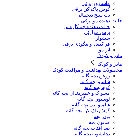
ماساژور برقی
گوش پاک کن برقی
تب سنج دیجیتالی
حالت دهنده مو برقی
حالت دهنده چندکاره مو
برس حرارتی
سشوار
فر کننده و بیگودی برقی
اتو مو
مادر و کودک
مادر و کودک
محصولات بهداشت و مراقبت کودک
روغن بچه گانه
شامپو بچه گانه
کرم بچه گانه
مسواک و خمیردندان بچه گانه
لوسیون بچه گانه
شامپو بدن بچه گانه
گوش پاک کن بچه گانه
پودر بچه
صابون بچه
ضد آفتاب بچه گانه
دهانشویه بچه گانه