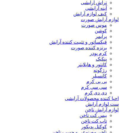
تراش آرایشی
آینه آرایشی
کیف لوازم آرایش
لوازم آرایش صورت
موس صورت
کوشن
پرایمر
فیکساتور و تثبیت کننده آرایش
برنزه کننده صورت
کرم پودر
پنکیک
کانتور و هایلایتر
رژگونه
کانسیلر
بی بی کرم
سی سی کرم
دی دی کرم
احیا کننده محصولات آرایشی
ست لوازم آرایش
لوازم آرایش ناخن
بیس کت ناخن
تاپ کت ناخن
کوکتل پدیکور
ناخن مصنوعی و چسب ناخن