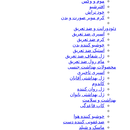
موم و وکس
افترشیو
خود تراش
کرم موبر صورت و بدن
دئودورانت و ضد تعریق
اسپری ضد تعریق
کرم ضد تعریق
خوشبو کننده بدن
استیک ضد تعریق
ژل شفاف ضد تعریق
مام رول ضد تعریق
محصولات بهداشت جنسی
اسپری تاخیری
ژل بهداشتی آقایان
کاندوم
ژل روان کننده
ژل بهداشتی بانوان
بهداشت و سلامت
کاپ قاعدگی
خوشبو کننده هوا
ضدعفونی کننده دست
ماسک و شیلد