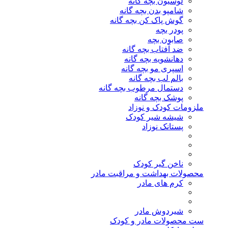
لوسیون بچه گانه
شامپو بدن بچه گانه
گوش پاک کن بچه گانه
پودر بچه
صابون بچه
ضد آفتاب بچه گانه
دهانشویه بچه گانه
اسپری مو بچه گانه
بالم لب بچه گانه
دستمال مرطوب بچه گانه
پوشک بچه گانه
ملزومات کودک و نوزاد
شیشه شیر کودک
پستانک نوزاد
ناخن گیر کودک
محصولات بهداشت و مراقبت مادر
کرم های مادر
شیردوش مادر
ست محصولات مادر و کودک