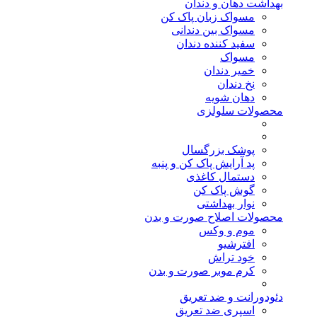
بهداشت دهان و دندان
مسواک زبان پاک کن
مسواک بین دندانی
سفید کننده دندان
مسواک
خمیر دندان
نخ دندان
دهان شویه
محصولات سلولزی
پوشک بزرگسال
پد آرایش پاک کن و پنبه
دستمال کاغذی
گوش پاک کن
نوار بهداشتی
محصولات اصلاح صورت و بدن
موم و وکس
افترشیو
خود تراش
کرم موبر صورت و بدن
دئودورانت و ضد تعریق
اسپری ضد تعریق