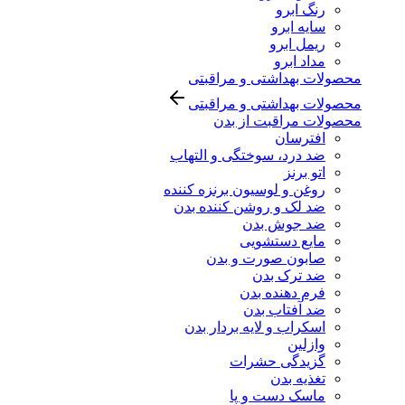
رنگ ابرو
سایه ابرو
ریمل ابرو
مداد ابرو
محصولات بهداشتی و مراقبتی
محصولات بهداشتی و مراقبتی
محصولات مراقبت از بدن
افترسان
ضد درد، سوختگی و التهاب
اتو برنز
روغن و لوسیون برنزه کننده
ضد لک و روشن کننده بدن
ضد جوش بدن
مایع دستشویی
صابون صورت و بدن
ضد ترک بدن
فرم دهنده بدن
ضد آفتاب بدن
اسکراب و لایه بردار بدن
وازلین
گزیدگی حشرات
تغذیه بدن
ماسک دست و پا