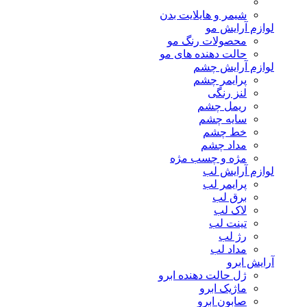
شیمر و هایلایت بدن
لوازم آرایش مو
محصولات رنگ مو
حالت دهنده های مو
لوازم آرایش چشم
پرایمر چشم
لنز رنگی
ریمل چشم
سایه چشم
خط چشم
مداد چشم
مژه و چسب مژه
لوازم آرایش لب
پرایمر لب
برق لب
لاک لب
تینت لب
رژ لب
مداد لب
آرایش ابرو
ژل حالت دهنده ابرو
ماژیک ابرو
صابون ابرو