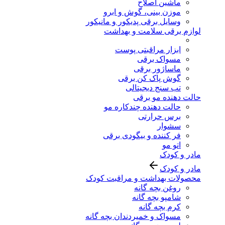
ماشین اصلاح
موزن بینی، گوش و ابرو
وسایل برقی پدیکور و مانیکور
لوازم برقی سلامت و بهداشت
ابزار مراقبتی پوست
مسواک برقی
ماساژور برقی
گوش پاک کن برقی
تب سنج دیجیتالی
حالت دهنده مو برقی
حالت دهنده چندکاره مو
برس حرارتی
سشوار
فر کننده و بیگودی برقی
اتو مو
مادر و کودک
مادر و کودک
محصولات بهداشت و مراقبت کودک
روغن بچه گانه
شامپو بچه گانه
کرم بچه گانه
مسواک و خمیردندان بچه گانه