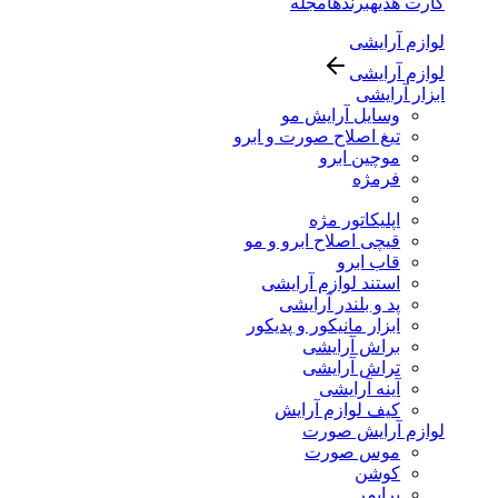
کارت هدیه
برندها
مجله
لوازم آرایشی
لوازم آرایشی
ابزار آرایشی
وسایل آرایش مو
تیغ اصلاح صورت و ابرو
موچین ابرو
فرمژه
اپلیکاتور مژه
قیچی اصلاح ابرو و مو
قاب ابرو
استند لوازم آرایشی
پد و بلندر آرایشی
ابزار مانیکور و پدیکور
براش آرایشی
تراش آرایشی
آینه آرایشی
کیف لوازم آرایش
لوازم آرایش صورت
موس صورت
کوشن
پرایمر