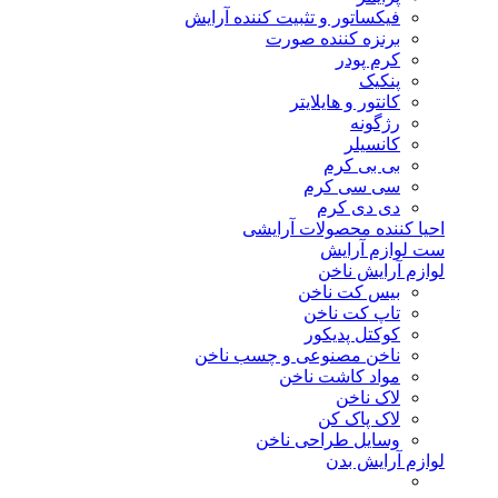
فیکساتور و تثبیت کننده آرایش
برنزه کننده صورت
کرم پودر
پنکیک
کانتور و هایلایتر
رژگونه
کانسیلر
بی بی کرم
سی سی کرم
دی دی کرم
احیا کننده محصولات آرایشی
ست لوازم آرایش
لوازم آرایش ناخن
بیس کت ناخن
تاپ کت ناخن
کوکتل پدیکور
ناخن مصنوعی و چسب ناخن
مواد کاشت ناخن
لاک ناخن
لاک پاک کن
وسایل طراحی ناخن
لوازم آرایش بدن