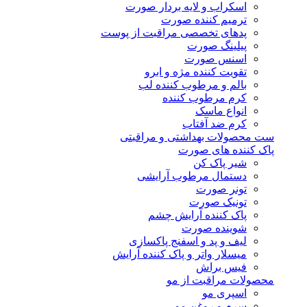
اسکراب و لایه بردار صورت
ترمیم کننده صورت
پدهای تخصصی مراقبت از پوست
پیلینگ صورت
اسنس صورت
تقویت کننده مژه و ابرو
بالم و مرطوب کننده لب
کرم مرطوب کننده
انواع ماسک
کرم ضد آفتاب
ست محصولات بهداشتی و مراقبتی
پاک کننده های صورت
شیر پاک کن
دستمال مرطوب آرایشی
تونر صورت
تونیک صورت
پاک کننده آرایش چشم
شوینده صورت
لیف و پد و اسفنج پاکسازی
میسلار واتر و پاک کننده آرایش
فیس براش
محصولات مراقبت از مو
اسپری مو
سرم و روغن مو