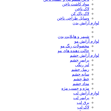
مواد کاشت ناخن
لاک ناخن
لاک پاک کن
وسایل طراحی ناخن
لوازم آرایش بدن
شیمر و هایلایت بدن
لوازم آرایش مو
محصولات رنگ مو
حالت دهنده های مو
لوازم آرایش چشم
پرایمر چشم
لنز رنگی
ریمل چشم
سایه چشم
خط چشم
مداد چشم
مژه و چسب مژه
لوازم آرایش لب
پرایمر لب
برق لب
لاک لب