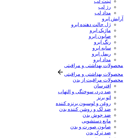
تینت لب
رژ لب
مداد لب
آرایش ابرو
ژل حالت دهنده ابرو
ماژیک ابرو
صابون ابرو
رنگ ابرو
سایه ابرو
ریمل ابرو
مداد ابرو
محصولات بهداشتی و مراقبتی
محصولات بهداشتی و مراقبتی
محصولات مراقبت از بدن
افترسان
ضد درد، سوختگی و التهاب
اتو برنز
روغن و لوسیون برنزه کننده
ضد لک و روشن کننده بدن
ضد جوش بدن
مایع دستشویی
صابون صورت و بدن
ضد ترک بدن