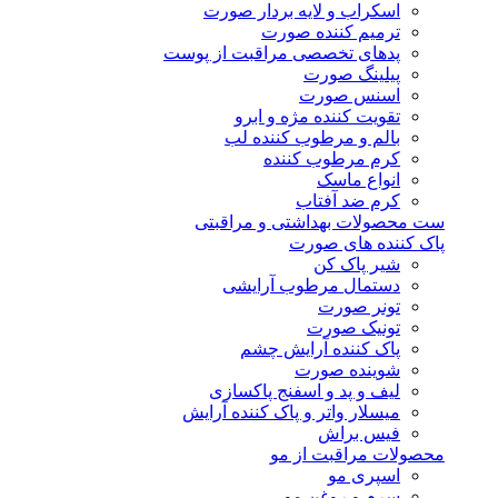
اسکراب و لایه بردار صورت
ترمیم کننده صورت
پدهای تخصصی مراقبت از پوست
پیلینگ صورت
اسنس صورت
تقویت کننده مژه و ابرو
بالم و مرطوب کننده لب
کرم مرطوب کننده
انواع ماسک
کرم ضد آفتاب
ست محصولات بهداشتی و مراقبتی
پاک کننده های صورت
شیر پاک کن
دستمال مرطوب آرایشی
تونر صورت
تونیک صورت
پاک کننده آرایش چشم
شوینده صورت
لیف و پد و اسفنج پاکسازی
میسلار واتر و پاک کننده آرایش
فیس براش
محصولات مراقبت از مو
اسپری مو
سرم و روغن مو