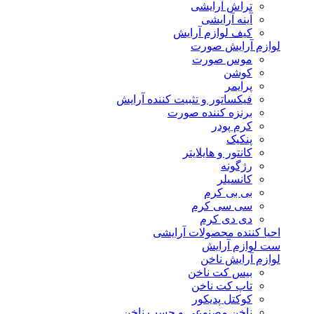
تراش آرایشی
آینه آرایشی
کیف لوازم آرایش
لوازم آرایش صورت
موس صورت
کوشن
پرایمر
فیکساتور و تثبیت کننده آرایش
برنزه کننده صورت
کرم پودر
پنکیک
کانتور و هایلایتر
رژگونه
کانسیلر
بی بی کرم
سی سی کرم
دی دی کرم
احیا کننده محصولات آرایشی
ست لوازم آرایش
لوازم آرایش ناخن
بیس کت ناخن
تاپ کت ناخن
کوکتل پدیکور
ناخن مصنوعی و چسب ناخن