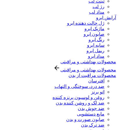
تینت لب
رژ لب
مداد لب
آرایش ابرو
ژل حالت دهنده ابرو
ماژیک ابرو
صابون ابرو
رنگ ابرو
سایه ابرو
ریمل ابرو
مداد ابرو
محصولات بهداشتی و مراقبتی
محصولات بهداشتی و مراقبتی
محصولات مراقبت از بدن
افترسان
ضد درد، سوختگی و التهاب
اتو برنز
روغن و لوسیون برنزه کننده
ضد لک و روشن کننده بدن
ضد جوش بدن
مایع دستشویی
صابون صورت و بدن
ضد ترک بدن