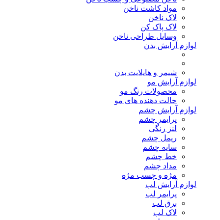
مواد کاشت ناخن
لاک ناخن
لاک پاک کن
وسایل طراحی ناخن
لوازم آرایش بدن
شیمر و هایلایت بدن
لوازم آرایش مو
محصولات رنگ مو
حالت دهنده های مو
لوازم آرایش چشم
پرایمر چشم
لنز رنگی
ریمل چشم
سایه چشم
خط چشم
مداد چشم
مژه و چسب مژه
لوازم آرایش لب
پرایمر لب
برق لب
لاک لب