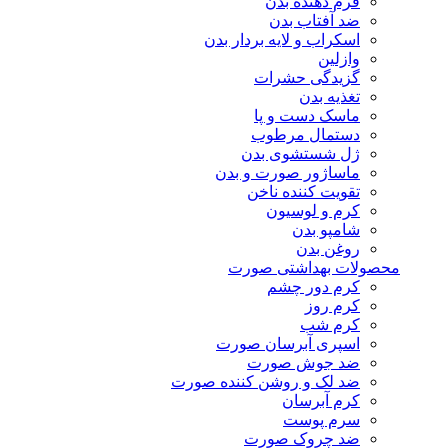
فرم دهنده بدن
ضد آفتاب بدن
اسکراب و لایه بردار بدن
وازلین
گزیدگی حشرات
تغذیه بدن
ماسک دست و پا
دستمال مرطوب
ژل شستشوی بدن
ماساژور صورت و بدن
تقویت کننده ناخن
کرم و لوسیون
شامپو بدن
روغن بدن
محصولات بهداشتی صورت
کرم دور چشم
کرم روز
کرم شب
اسپری آبرسان صورت
ضد جوش صورت
ضد لک و روشن کننده صورت
کرم آبرسان
سرم پوست
ضد چروک صورت