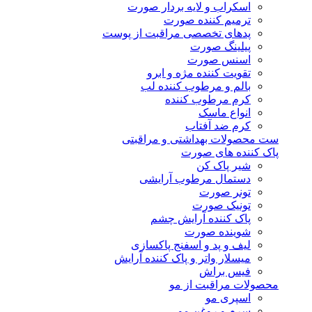
اسکراب و لایه بردار صورت
ترمیم کننده صورت
پدهای تخصصی مراقبت از پوست
پیلینگ صورت
اسنس صورت
تقویت کننده مژه و ابرو
بالم و مرطوب کننده لب
کرم مرطوب کننده
انواع ماسک
کرم ضد آفتاب
ست محصولات بهداشتی و مراقبتی
پاک کننده های صورت
شیر پاک کن
دستمال مرطوب آرایشی
تونر صورت
تونیک صورت
پاک کننده آرایش چشم
شوینده صورت
لیف و پد و اسفنج پاکسازی
میسلار واتر و پاک کننده آرایش
فیس براش
محصولات مراقبت از مو
اسپری مو
سرم و روغن مو