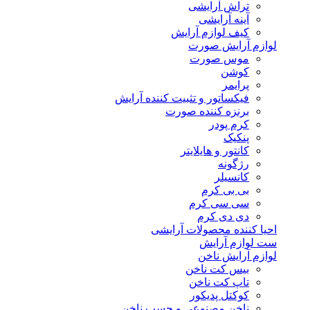
تراش آرایشی
آینه آرایشی
کیف لوازم آرایش
لوازم آرایش صورت
موس صورت
کوشن
پرایمر
فیکساتور و تثبیت کننده آرایش
برنزه کننده صورت
کرم پودر
پنکیک
کانتور و هایلایتر
رژگونه
کانسیلر
بی بی کرم
سی سی کرم
دی دی کرم
احیا کننده محصولات آرایشی
ست لوازم آرایش
لوازم آرایش ناخن
بیس کت ناخن
تاپ کت ناخن
کوکتل پدیکور
ناخن مصنوعی و چسب ناخن