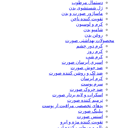
دستمال مرطوب
ژل شستشوی بدن
ماساژور صورت و بدن
تقویت کننده ناخن
کرم و لوسیون
شامپو بدن
روغن بدن
محصولات بهداشتی صورت
کرم دور چشم
کرم روز
کرم شب
اسپری آبرسان صورت
ضد جوش صورت
ضد لک و روشن کننده صورت
کرم آبرسان
سرم پوست
ضد چروک صورت
اسکراب و لایه بردار صورت
ترمیم کننده صورت
پدهای تخصصی مراقبت از پوست
پیلینگ صورت
اسنس صورت
تقویت کننده مژه و ابرو
بالم و مرطوب کننده لب