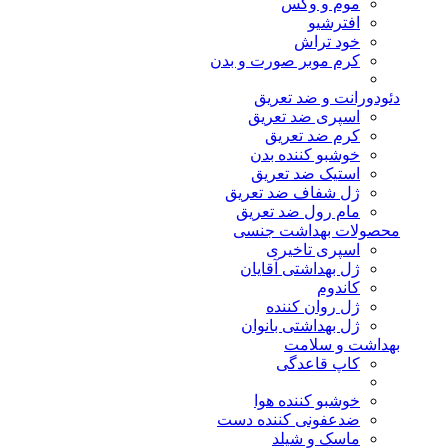
موم و وکس
افترشیو
خود تراش
کرم موبر صورت و بدن
دئودورانت و ضد تعریق
اسپری ضد تعریق
کرم ضد تعریق
خوشبو کننده بدن
استیک ضد تعریق
ژل شفاف ضد تعریق
مام رول ضد تعریق
محصولات بهداشت جنسی
اسپری تاخیری
ژل بهداشتی آقایان
کاندوم
ژل روان کننده
ژل بهداشتی بانوان
بهداشت و سلامت
کاپ قاعدگی
خوشبو کننده هوا
ضدعفونی کننده دست
ماسک و شیلد