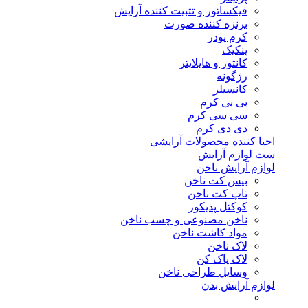
فیکساتور و تثبیت کننده آرایش
برنزه کننده صورت
کرم پودر
پنکیک
کانتور و هایلایتر
رژگونه
کانسیلر
بی بی کرم
سی سی کرم
دی دی کرم
احیا کننده محصولات آرایشی
ست لوازم آرایش
لوازم آرایش ناخن
بیس کت ناخن
تاپ کت ناخن
کوکتل پدیکور
ناخن مصنوعی و چسب ناخن
مواد کاشت ناخن
لاک ناخن
لاک پاک کن
وسایل طراحی ناخن
لوازم آرایش بدن