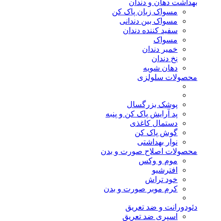
بهداشت دهان و دندان
مسواک زبان پاک کن
مسواک بین دندانی
سفید کننده دندان
مسواک
خمیر دندان
نخ دندان
دهان شویه
محصولات سلولزی
پوشک بزرگسال
پد آرایش پاک کن و پنبه
دستمال کاغذی
گوش پاک کن
نوار بهداشتی
محصولات اصلاح صورت و بدن
موم و وکس
افترشیو
خود تراش
کرم موبر صورت و بدن
دئودورانت و ضد تعریق
اسپری ضد تعریق