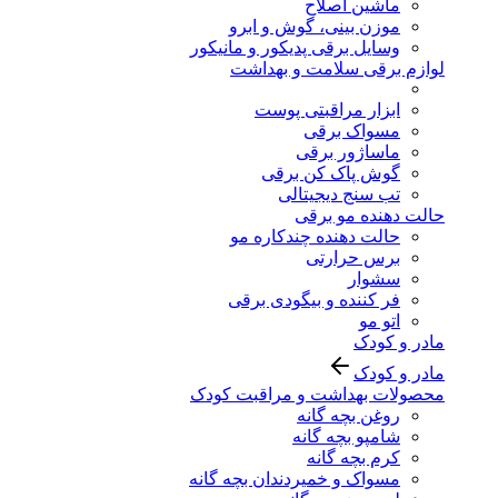
ماشین اصلاح
موزن بینی، گوش و ابرو
وسایل برقی پدیکور و مانیکور
لوازم برقی سلامت و بهداشت
ابزار مراقبتی پوست
مسواک برقی
ماساژور برقی
گوش پاک کن برقی
تب سنج دیجیتالی
حالت دهنده مو برقی
حالت دهنده چندکاره مو
برس حرارتی
سشوار
فر کننده و بیگودی برقی
اتو مو
مادر و کودک
مادر و کودک
محصولات بهداشت و مراقبت کودک
روغن بچه گانه
شامپو بچه گانه
کرم بچه گانه
مسواک و خمیردندان بچه گانه