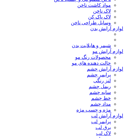
مواد کاشت ناخن
لاک ناخن
لاک پاک کن
وسایل طراحی ناخن
لوازم آرایش بدن
شیمر و هایلایت بدن
لوازم آرایش مو
محصولات رنگ مو
حالت دهنده های مو
لوازم آرایش چشم
پرایمر چشم
لنز رنگی
ریمل چشم
سایه چشم
خط چشم
مداد چشم
مژه و چسب مژه
لوازم آرایش لب
پرایمر لب
برق لب
لاک لب