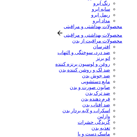
رنگ ابرو
سایه ابرو
ریمل ابرو
مداد ابرو
محصولات بهداشتی و مراقبتی
محصولات بهداشتی و مراقبتی
محصولات مراقبت از بدن
افترسان
ضد درد، سوختگی و التهاب
اتو برنز
روغن و لوسیون برنزه کننده
ضد لک و روشن کننده بدن
ضد جوش بدن
مایع دستشویی
صابون صورت و بدن
ضد ترک بدن
فرم دهنده بدن
ضد آفتاب بدن
اسکراب و لایه بردار بدن
وازلین
گزیدگی حشرات
تغذیه بدن
ماسک دست و پا