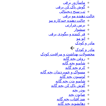
ماساژور برقی
گوش پاک کن برقی
تب سنج دیجیتالی
حالت دهنده مو برقی
حالت دهنده چندکاره مو
برس حرارتی
سشوار
فر کننده و بیگودی برقی
اتو مو
مادر و کودک
مادر و کودک
محصولات بهداشت و مراقبت کودک
روغن بچه گانه
شامپو بچه گانه
کرم بچه گانه
مسواک و خمیردندان بچه گانه
لوسیون بچه گانه
شامپو بدن بچه گانه
گوش پاک کن بچه گانه
پودر بچه
صابون بچه
ضد آفتاب بچه گانه
دهانشویه بچه گانه