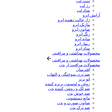
تینت لب
رژ لب
مداد لب
آرایش ابرو
ژل حالت دهنده ابرو
ماژیک ابرو
صابون ابرو
رنگ ابرو
سایه ابرو
ریمل ابرو
مداد ابرو
محصولات بهداشتی و مراقبتی
محصولات بهداشتی و مراقبتی
محصولات مراقبت از بدن
افترسان
ضد درد، سوختگی و التهاب
اتو برنز
روغن و لوسیون برنزه کننده
ضد لک و روشن کننده بدن
ضد جوش بدن
مایع دستشویی
صابون صورت و بدن
ضد ترک بدن