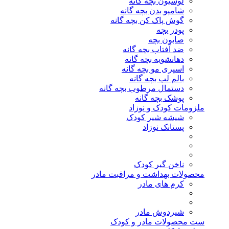
لوسیون بچه گانه
شامپو بدن بچه گانه
گوش پاک کن بچه گانه
پودر بچه
صابون بچه
ضد آفتاب بچه گانه
دهانشویه بچه گانه
اسپری مو بچه گانه
بالم لب بچه گانه
دستمال مرطوب بچه گانه
پوشک بچه گانه
ملزومات کودک و نوزاد
شیشه شیر کودک
پستانک نوزاد
ناخن گیر کودک
محصولات بهداشت و مراقبت مادر
کرم های مادر
شیردوش مادر
ست محصولات مادر و کودک