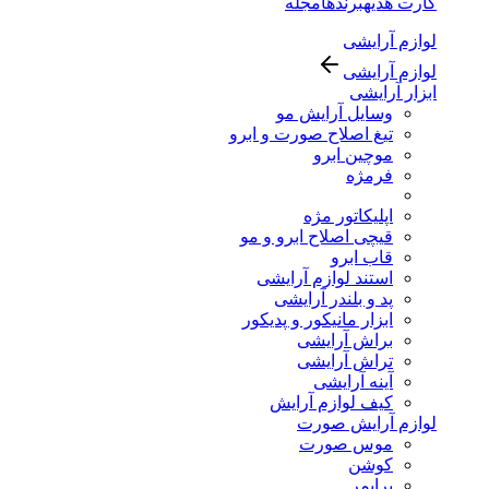
کارت هدیه
برندها
مجله
لوازم آرایشی
لوازم آرایشی
ابزار آرایشی
وسایل آرایش مو
تیغ اصلاح صورت و ابرو
موچین ابرو
فرمژه
اپلیکاتور مژه
قیچی اصلاح ابرو و مو
قاب ابرو
استند لوازم آرایشی
پد و بلندر آرایشی
ابزار مانیکور و پدیکور
براش آرایشی
تراش آرایشی
آینه آرایشی
کیف لوازم آرایش
لوازم آرایش صورت
موس صورت
کوشن
پرایمر