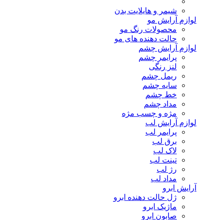
شیمر و هایلایت بدن
لوازم آرایش مو
محصولات رنگ مو
حالت دهنده های مو
لوازم آرایش چشم
پرایمر چشم
لنز رنگی
ریمل چشم
سایه چشم
خط چشم
مداد چشم
مژه و چسب مژه
لوازم آرایش لب
پرایمر لب
برق لب
لاک لب
تینت لب
رژ لب
مداد لب
آرایش ابرو
ژل حالت دهنده ابرو
ماژیک ابرو
صابون ابرو