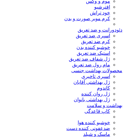
موم و وکس
افترشیو
خود تراش
کرم موبر صورت و بدن
دئودورانت و ضد تعریق
اسپری ضد تعریق
کرم ضد تعریق
خوشبو کننده بدن
استیک ضد تعریق
ژل شفاف ضد تعریق
مام رول ضد تعریق
محصولات بهداشت جنسی
اسپری تاخیری
ژل بهداشتی آقایان
کاندوم
ژل روان کننده
ژل بهداشتی بانوان
بهداشت و سلامت
کاپ قاعدگی
خوشبو کننده هوا
ضدعفونی کننده دست
ماسک و شیلد