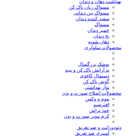
بهداشت دهان و دندان
مسواک زبان پاک کن
مسواک بین دندانی
سفید کننده دندان
مسواک
خمیر دندان
نخ دندان
دهان شویه
محصولات سلولزی
پوشک بزرگسال
پد آرایش پاک کن و پنبه
دستمال کاغذی
گوش پاک کن
نوار بهداشتی
محصولات اصلاح صورت و بدن
موم و وکس
افترشیو
خود تراش
کرم موبر صورت و بدن
دئودورانت و ضد تعریق
اسپری ضد تعریق