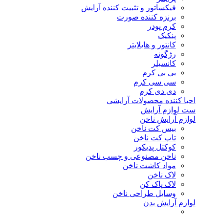
فیکساتور و تثبیت کننده آرایش
برنزه کننده صورت
کرم پودر
پنکیک
کانتور و هایلایتر
رژگونه
کانسیلر
بی بی کرم
سی سی کرم
دی دی کرم
احیا کننده محصولات آرایشی
ست لوازم آرایش
لوازم آرایش ناخن
بیس کت ناخن
تاپ کت ناخن
کوکتل پدیکور
ناخن مصنوعی و چسب ناخن
مواد کاشت ناخن
لاک ناخن
لاک پاک کن
وسایل طراحی ناخن
لوازم آرایش بدن