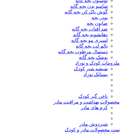
لوسیون بچه گانه
شامپو بدن بچه گانه
گوش پاک کن بچه گانه
پودر بچه
صابون بچه
ضد آفتاب بچه گانه
دهانشویه بچه گانه
اسپری مو بچه گانه
بالم لب بچه گانه
دستمال مرطوب بچه گانه
پوشک بچه گانه
ملزومات کودک و نوزاد
شیشه شیر کودک
پستانک نوزاد
ناخن گیر کودک
محصولات بهداشت و مراقبت مادر
کرم های مادر
شیردوش مادر
ست محصولات مادر و کودک