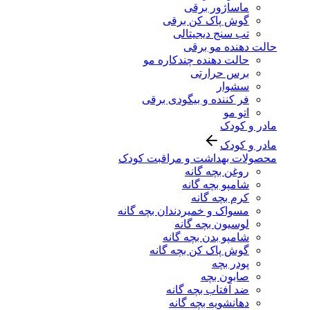
ماساژور برقی
گوش پاک کن برقی
تب سنج دیجیتالی
حالت دهنده مو برقی
حالت دهنده چندکاره مو
برس حرارتی
سشوار
فر کننده و بیگودی برقی
اتو مو
مادر و کودک
مادر و کودک
محصولات بهداشت و مراقبت کودک
روغن بچه گانه
شامپو بچه گانه
کرم بچه گانه
مسواک و خمیردندان بچه گانه
لوسیون بچه گانه
شامپو بدن بچه گانه
گوش پاک کن بچه گانه
پودر بچه
صابون بچه
ضد آفتاب بچه گانه
دهانشویه بچه گانه