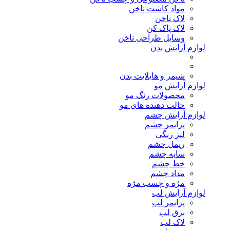
مواد کاشت ناخن
لاک ناخن
لاک پاک کن
وسایل طراحی ناخن
لوازم آرایش بدن
شیمر و هایلایت بدن
لوازم آرایش مو
محصولات رنگ مو
حالت دهنده های مو
لوازم آرایش چشم
پرایمر چشم
لنز رنگی
ریمل چشم
سایه چشم
خط چشم
مداد چشم
مژه و چسب مژه
لوازم آرایش لب
پرایمر لب
برق لب
لاک لب