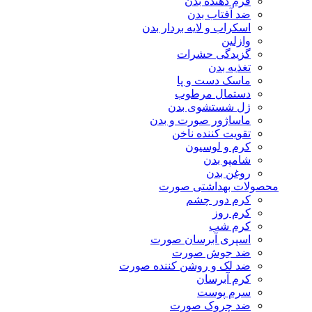
فرم دهنده بدن
ضد آفتاب بدن
اسکراب و لایه بردار بدن
وازلین
گزیدگی حشرات
تغذیه بدن
ماسک دست و پا
دستمال مرطوب
ژل شستشوی بدن
ماساژور صورت و بدن
تقویت کننده ناخن
کرم و لوسیون
شامپو بدن
روغن بدن
محصولات بهداشتی صورت
کرم دور چشم
کرم روز
کرم شب
اسپری آبرسان صورت
ضد جوش صورت
ضد لک و روشن کننده صورت
کرم آبرسان
سرم پوست
ضد چروک صورت