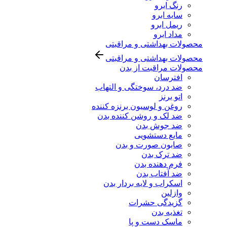
رنگ ابرو
سایه ابرو
ریمل ابرو
مداد ابرو
محصولات بهداشتی و مراقبتی
محصولات بهداشتی و مراقبتی
محصولات مراقبت از بدن
افترسان
ضد درد، سوختگی و التهاب
اتو برنز
روغن و لوسیون برنزه کننده
ضد لک و روشن کننده بدن
ضد جوش بدن
مایع دستشویی
صابون صورت و بدن
ضد ترک بدن
فرم دهنده بدن
ضد آفتاب بدن
اسکراب و لایه بردار بدن
وازلین
گزیدگی حشرات
تغذیه بدن
ماسک دست و پا