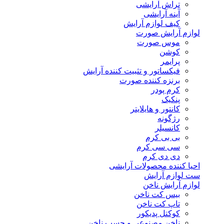
تراش آرایشی
آینه آرایشی
کیف لوازم آرایش
لوازم آرایش صورت
موس صورت
کوشن
پرایمر
فیکساتور و تثبیت کننده آرایش
برنزه کننده صورت
کرم پودر
پنکیک
کانتور و هایلایتر
رژگونه
کانسیلر
بی بی کرم
سی سی کرم
دی دی کرم
احیا کننده محصولات آرایشی
ست لوازم آرایش
لوازم آرایش ناخن
بیس کت ناخن
تاپ کت ناخن
کوکتل پدیکور
ناخن مصنوعی و چسب ناخن