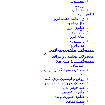
تینت لب
رژ لب
مداد لب
آرایش ابرو
ژل حالت دهنده ابرو
ماژیک ابرو
صابون ابرو
رنگ ابرو
سایه ابرو
ریمل ابرو
مداد ابرو
محصولات بهداشتی و مراقبتی
محصولات بهداشتی و مراقبتی
محصولات مراقبت از بدن
افترسان
ضد درد، سوختگی و التهاب
اتو برنز
روغن و لوسیون برنزه کننده
ضد لک و روشن کننده بدن
ضد جوش بدن
مایع دستشویی
صابون صورت و بدن
ضد ترک بدن