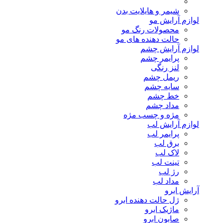
شیمر و هایلایت بدن
لوازم آرایش مو
محصولات رنگ مو
حالت دهنده های مو
لوازم آرایش چشم
پرایمر چشم
لنز رنگی
ریمل چشم
سایه چشم
خط چشم
مداد چشم
مژه و چسب مژه
لوازم آرایش لب
پرایمر لب
برق لب
لاک لب
تینت لب
رژ لب
مداد لب
آرایش ابرو
ژل حالت دهنده ابرو
ماژیک ابرو
صابون ابرو