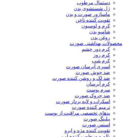
دستمال مرطوب
ژل شستشوی بدن
ماساژور صورت و بدن
تقویت کننده ناخن
کرم و لوسیون
شامپو بدن
روغن بدن
محصولات بهداشتی صورت
کرم دور چشم
کرم روز
کرم شب
اسپری آبرسان صورت
ضد جوش صورت
ضد لک و روشن کننده صورت
کرم آبرسان
سرم پوست
ضد چروک صورت
اسکراب و لایه بردار صورت
ترمیم کننده صورت
پدهای تخصصی مراقبت از پوست
پیلینگ صورت
اسنس صورت
تقویت کننده مژه و ابرو
بالم و مرطوب کننده لب