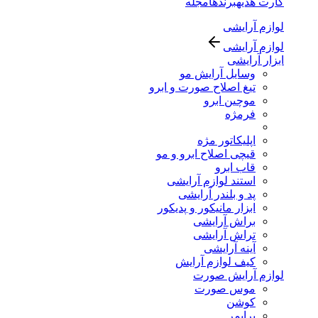
کارت هدیه
برندها
مجله
لوازم آرایشی
لوازم آرایشی
ابزار آرایشی
وسایل آرایش مو
تیغ اصلاح صورت و ابرو
موچین ابرو
فرمژه
اپلیکاتور مژه
قیچی اصلاح ابرو و مو
قاب ابرو
استند لوازم آرایشی
پد و بلندر آرایشی
ابزار مانیکور و پدیکور
براش آرایشی
تراش آرایشی
آینه آرایشی
کیف لوازم آرایش
لوازم آرایش صورت
موس صورت
کوشن
پرایمر