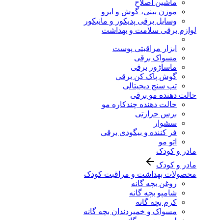
ماشین اصلاح
موزن بینی، گوش و ابرو
وسایل برقی پدیکور و مانیکور
لوازم برقی سلامت و بهداشت
ابزار مراقبتی پوست
مسواک برقی
ماساژور برقی
گوش پاک کن برقی
تب سنج دیجیتالی
حالت دهنده مو برقی
حالت دهنده چندکاره مو
برس حرارتی
سشوار
فر کننده و بیگودی برقی
اتو مو
مادر و کودک
مادر و کودک
محصولات بهداشت و مراقبت کودک
روغن بچه گانه
شامپو بچه گانه
کرم بچه گانه
مسواک و خمیردندان بچه گانه