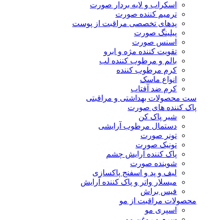
اسکراب و لایه بردار صورت
ترمیم کننده صورت
پدهای تخصصی مراقبت از پوست
پیلینگ صورت
اسنس صورت
تقویت کننده مژه و ابرو
بالم و مرطوب کننده لب
کرم مرطوب کننده
انواع ماسک
کرم ضد آفتاب
ست محصولات بهداشتی و مراقبتی
پاک کننده های صورت
شیر پاک کن
دستمال مرطوب آرایشی
تونر صورت
تونیک صورت
پاک کننده آرایش چشم
شوینده صورت
لیف و پد و اسفنج پاکسازی
میسلار واتر و پاک کننده آرایش
فیس براش
محصولات مراقبت از مو
اسپری مو
سرم و روغن مو